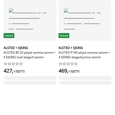
Uutuus
Uutuus
ALSTED + EJSING
ALSTED + EJSING
ALSTED Ø120 pöytä tumma tammi +
ALSTED P160 pöytä tumma tammi +
4 EJSING tuoli beige/t.tammi
4 EJSING beige/tumma tammi




















427,-
469,-
/SETTI
/SETTI