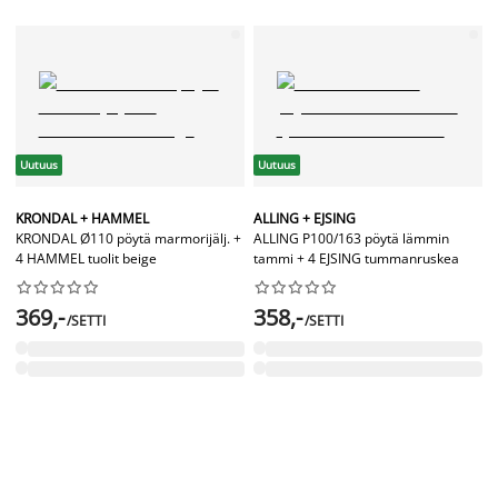
Uutuus
Uutuus
KRONDAL + HAMMEL
ALLING + EJSING
KRONDAL Ø110 pöytä marmorijälj. +
ALLING P100/163 pöytä lämmin
4 HAMMEL tuolit beige
tammi + 4 EJSING tummanruskea




















369,-
358,-
/SETTI
/SETTI