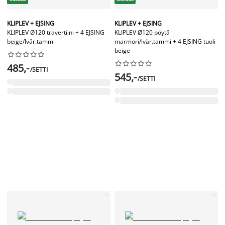
KLIPLEV + EJSING
KLIPLEV + EJSING
KLIPLEV Ø120 travertiini + 4 EJSING
KLIPLEV Ø120 pöytä
beige/lvär.tammi
marmori/lvär.tammi + 4 EJSING tuoli
beige




















485,-
/SETTI
545,-
/SETTI