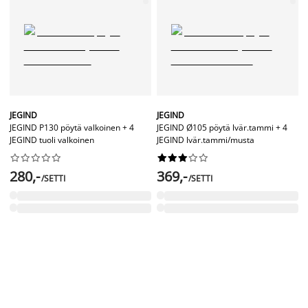
JEGIND
JEGIND
JEGIND P130 pöytä valkoinen + 4
JEGIND Ø105 pöytä lvär.tammi + 4
JEGIND tuoli valkoinen
JEGIND lvär.tammi/musta




















280,-
369,-
/SETTI
/SETTI