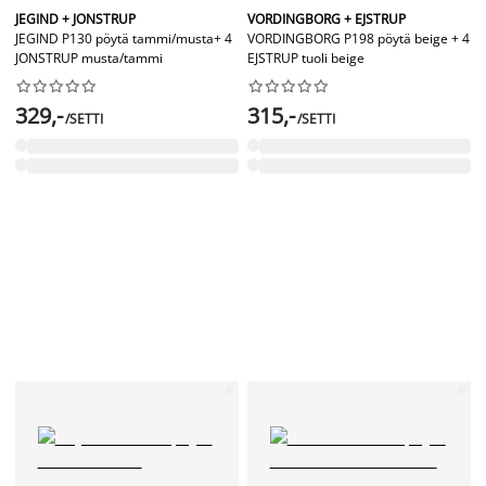
JEGIND + JONSTRUP
VORDINGBORG + EJSTRUP
JEGIND P130 pöytä tammi/musta+ 4
VORDINGBORG P198 pöytä beige + 4
JONSTRUP musta/tammi
EJSTRUP tuoli beige




















329,-
315,-
/SETTI
/SETTI