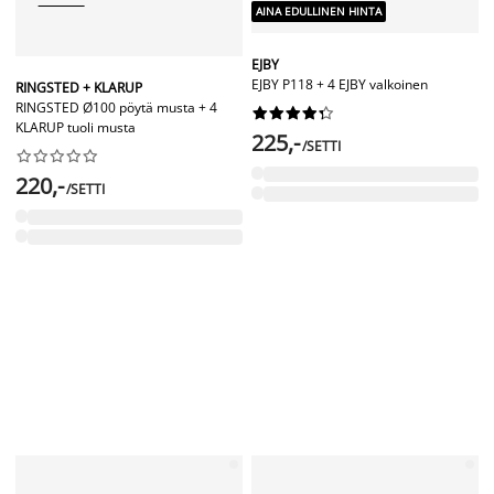
AINA EDULLINEN HINTA
EJBY
EJBY P118 + 4 EJBY valkoinen
RINGSTED + KLARUP
RINGSTED Ø100 pöytä musta + 4










KLARUP tuoli musta
225,-
/SETTI










220,-
/SETTI