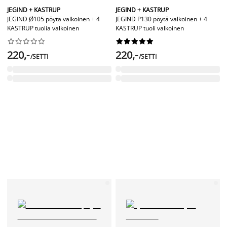
JEGIND + KASTRUP
JEGIND + KASTRUP
JEGIND Ø105 pöytä valkoinen + 4
JEGIND P130 pöytä valkoinen + 4
KASTRUP tuolia valkoinen
KASTRUP tuoli valkoinen




















220,-
220,-
/SETTI
/SETTI