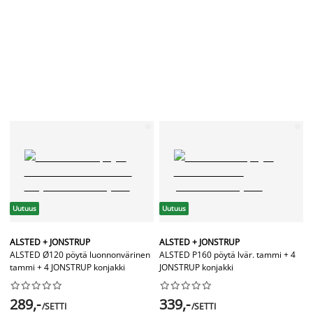
Uutuus
Uutuus
ALSTED + JONSTRUP
ALSTED + JONSTRUP
ALSTED Ø120 pöytä luonnonvärinen
ALSTED P160 pöytä lvär. tammi + 4
tammi + 4 JONSTRUP konjakki
JONSTRUP konjakki




















289,-
339,-
/SETTI
/SETTI