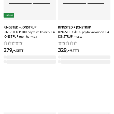
Uutuus
RINGSTED + JONSTRUP
RINGSTED + JONSTRUP
RINGSTED Ø100 pöytä valkoinen + 4
RINGSTED Ø100 pöytä valkoinen + 4
JONSTRUP tuoli harmaa
JONSTRUP musta




















279,-
329,-
/SETTI
/SETTI