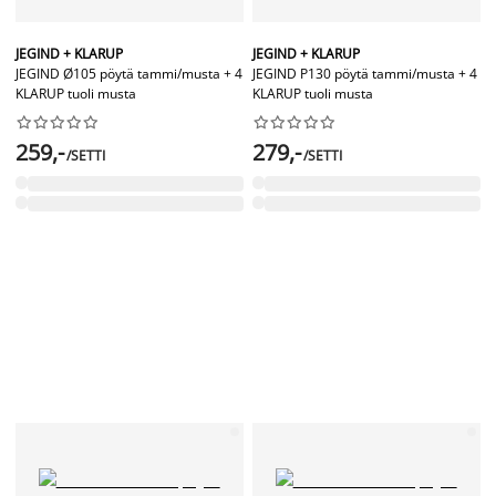
JEGIND + KLARUP
JEGIND + KLARUP
JEGIND Ø105 pöytä tammi/musta + 4
JEGIND P130 pöytä tammi/musta + 4
KLARUP tuoli musta
KLARUP tuoli musta




















259,-
279,-
/SETTI
/SETTI