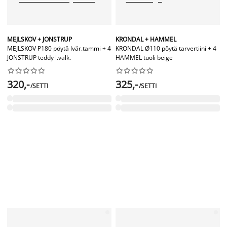
MEJLSKOV + JONSTRUP
KRONDAL + HAMMEL
MEJLSKOV P180 pöytä lvär.tammi + 4
KRONDAL Ø110 pöytä tarvertiini + 4
JONSTRUP teddy l.valk.
HAMMEL tuoli beige




















320,-
325,-
/SETTI
/SETTI