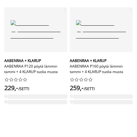
AABENRAA + KLARUP
AABENRAA + KLARUP
AABENRAA P120 pöytä lämmin
AABENRAA P160 pöytä lämmin
tammi + 4 KLARUP tuolia musta
tammi + 4 KLARUP tuolia musta




















229,-
259,-
/SETTI
/SETTI