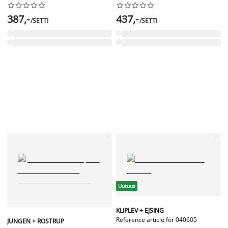




















387,-
437,-
/SETTI
/SETTI
Uutuus
KLIPLEV + EJSING
Reference article for 040605
JUNGEN + ROSTRUP