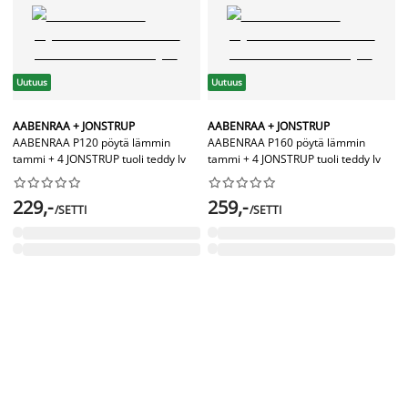
Uutuus
Uutuus
AABENRAA + JONSTRUP
AABENRAA + JONSTRUP
AABENRAA P120 pöytä lämmin
AABENRAA P160 pöytä lämmin
tammi + 4 JONSTRUP tuoli teddy lv
tammi + 4 JONSTRUP tuoli teddy lv




















229,-
259,-
/SETTI
/SETTI