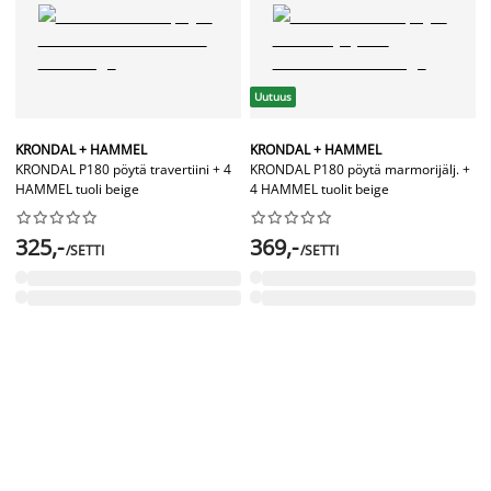
Uutuus
KRONDAL + HAMMEL
KRONDAL + HAMMEL
KRONDAL P180 pöytä travertiini + 4
KRONDAL P180 pöytä marmorijälj. +
HAMMEL tuoli beige
4 HAMMEL tuolit beige




















325,-
369,-
/SETTI
/SETTI