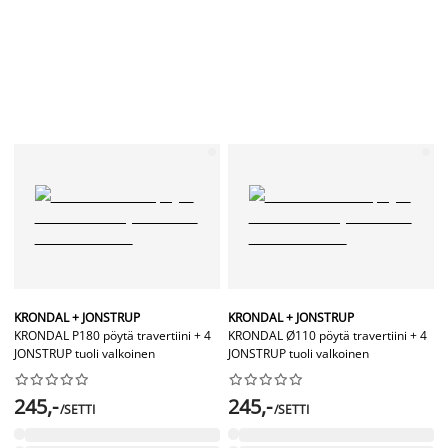
KRONDAL + JONSTRUP
KRONDAL + JONSTRUP
KRONDAL P180 pöytä travertiini + 4
KRONDAL Ø110 pöytä travertiini + 4
JONSTRUP tuoli valkoinen
JONSTRUP tuoli valkoinen




















245,-
245,-
/SETTI
/SETTI