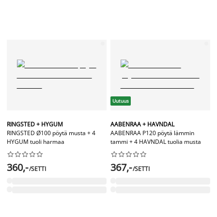
Uutuus
RINGSTED + HYGUM
AABENRAA + HAVNDAL
RINGSTED Ø100 pöytä musta + 4
AABENRAA P120 pöytä lämmin
HYGUM tuoli harmaa
tammi + 4 HAVNDAL tuolia musta




















360,-
367,-
/SETTI
/SETTI