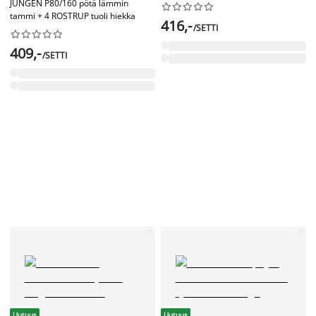
JUNGEN P80/160 pötä lämmin










tammi + 4 ROSTRUP tuoli hiekka
416,-
/SETTI










409,-
/SETTI
Uutuus
Uutuus