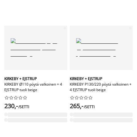
KIRKEBY + EJSTRUP
KIRKEBY + EJSTRUP
KIRKEBY Ø110 pöytä valkoinen + 4
KIRKEBY P130/220 pöytä valkoinen +
EJSTRUP tuoli beige
4 EJSTRUP tuoli beige




















230,-
265,-
/SETTI
/SETTI