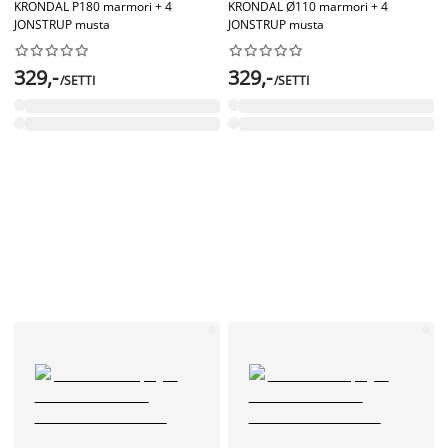
KRONDAL P180 marmori + 4
KRONDAL Ø110 marmori + 4
JONSTRUP musta
JONSTRUP musta




















329,-
329,-
/SETTI
/SETTI