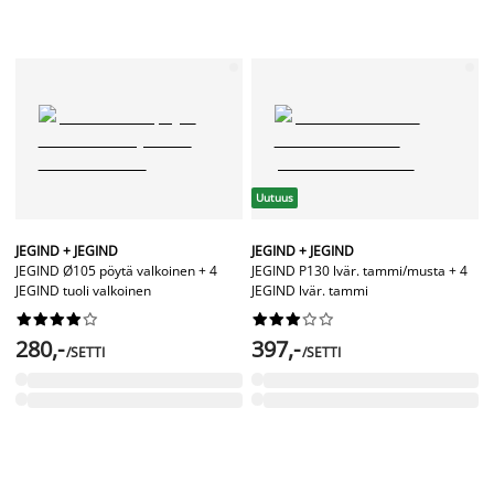
Uutuus
JEGIND + JEGIND
JEGIND + JEGIND
JEGIND Ø105 pöytä valkoinen + 4
JEGIND P130 lvär. tammi/musta + 4
JEGIND tuoli valkoinen
JEGIND lvär. tammi




















280,-
397,-
/SETTI
/SETTI