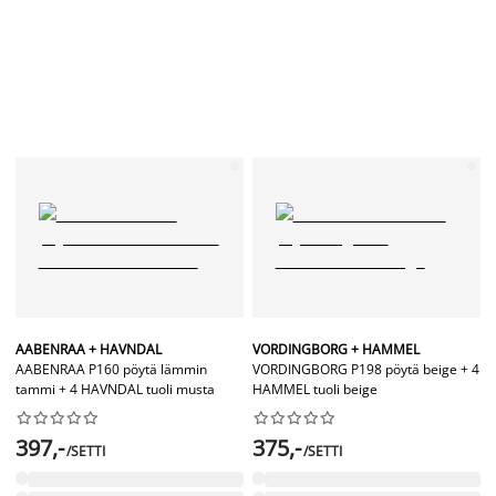
AABENRAA + HAVNDAL
VORDINGBORG + HAMMEL
AABENRAA P160 pöytä lämmin
VORDINGBORG P198 pöytä beige + 4
tammi + 4 HAVNDAL tuoli musta
HAMMEL tuoli beige




















397,-
375,-
/SETTI
/SETTI