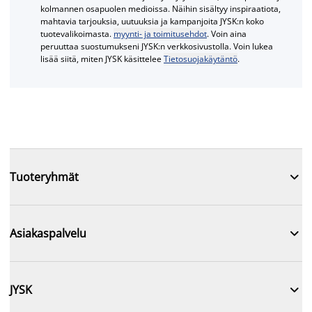
kolmannen osapuolen medioissa. Näihin sisältyy inspiraatiota,
mahtavia tarjouksia, uutuuksia ja kampanjoita JYSK:n koko
tuotevalikoimasta.
myynti- ja toimitusehdot
. Voin aina
peruuttaa suostumukseni JYSK:n verkkosivustolla. Voin lukea
lisää siitä, miten JYSK käsittelee
Tietosuojakäytäntö
.

Tuoteryhmät

Asiakaspalvelu

JYSK