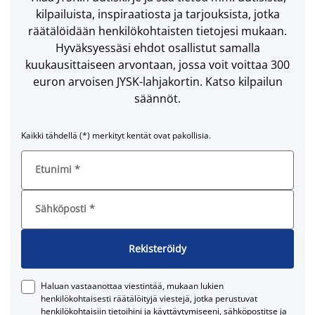
kilpailuista, inspiraatiosta ja tarjouksista, jotka
räätälöidään henkilökohtaisten tietojesi mukaan.
Hyväksyessäsi ehdot osallistut samalla
kuukausittaiseen arvontaan, jossa voit voittaa 300
euron arvoisen JYSK-lahjakortin. Katso kilpailun
säännöt.
Kaikki tähdellä (*) merkityt kentät ovat pakollisia.
Etunimi
*
Sähköposti
*
Rekisteröidy
Haluan vastaanottaa viestintää, mukaan lukien
henkilökohtaisesti räätälöityjä viestejä, jotka perustuvat
henkilökohtaisiin tietoihini ja käyttäytymiseeni, sähköpostitse ja