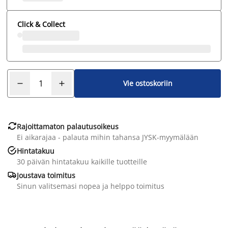
Click & Collect
Vie ostoskoriin

Rajoittamaton palautusoikeus
Ei aikarajaa - palauta mihin tahansa JYSK-myymälään

Hintatakuu
30 päivän hintatakuu kaikille tuotteille

Joustava toimitus
Sinun valitsemasi nopea ja helppo toimitus