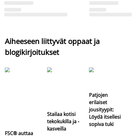
Aiheeseen liittyvät oppaat ja
blogikirjoitukset
Si
uu
va
Patjojen
erilaiset
jousityypit:
Stailaa kotisi
Löydä itsellesi
tekokukilla ja -
sopiva tuki
kasveilla
FSC® auttaa