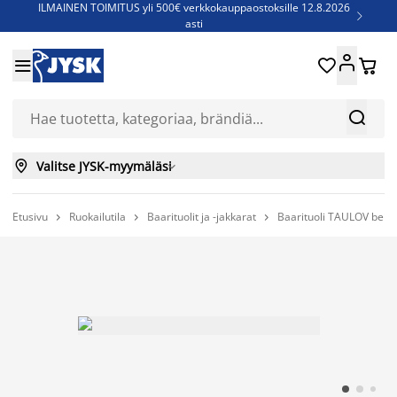
ILMAINEN TOIMITUS yli 500€ verkkokauppaostoksille 12.8.2026

asti
Parempiin uniin - Säästä jopa 60%





Sijauspatjoja - Säästä jopa 60%

Jenkkisänkyjä - Säästä jopa 60%



Valitse JYSK-myymäläsi

Etusivu
Ruokailutila
Baarituolit ja -jakkarat
Baarituoli TAULOV beig


