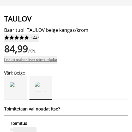
TAULOV
Baarituoli TAULOV beige kangas/kromi
(
22
)










84,99
/KPL
Lisäksi mahdolliset toimituskulut
Väri
: Beige
Toimitetaan vai noudat itse?
Toimitus