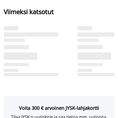
Viimeksi katsotut
Voita 300 € arvoinen JYSK-lahjakortti
Tilaa JYSK:n uutiskirje ja saa tietoa mm. uutisista,