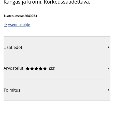
Kangas ja kromi. Korkeussäädettävä.
Tuotenumero: 3640253
Asennusohje

Lisätiedot

Arvostelut
(
22
)











Toimitus
