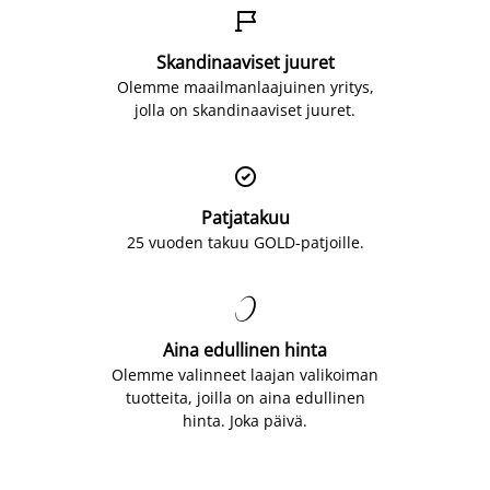

Skandinaaviset juuret
Olemme maailmanlaajuinen yritys,
jolla on skandinaaviset juuret.

Patjatakuu
25 vuoden takuu GOLD-patjoille.

Aina edullinen hinta
Olemme valinneet laajan valikoiman
tuotteita, joilla on aina edullinen
hinta. Joka päivä.