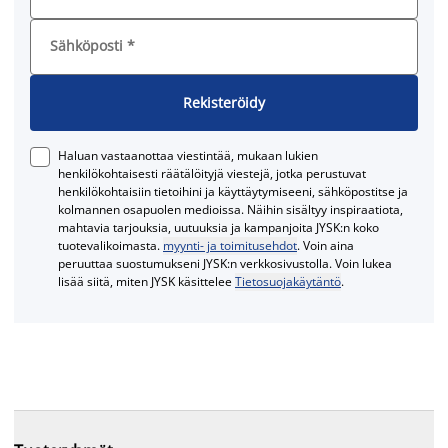
Sähköposti
*
Rekisteröidy
Haluan vastaanottaa viestintää, mukaan lukien
henkilökohtaisesti räätälöityjä viestejä, jotka perustuvat
henkilökohtaisiin tietoihini ja käyttäytymiseeni, sähköpostitse ja
kolmannen osapuolen medioissa. Näihin sisältyy inspiraatiota,
mahtavia tarjouksia, uutuuksia ja kampanjoita JYSK:n koko
tuotevalikoimasta.
myynti- ja toimitusehdot
. Voin aina
peruuttaa suostumukseni JYSK:n verkkosivustolla. Voin lukea
lisää siitä, miten JYSK käsittelee
Tietosuojakäytäntö
.