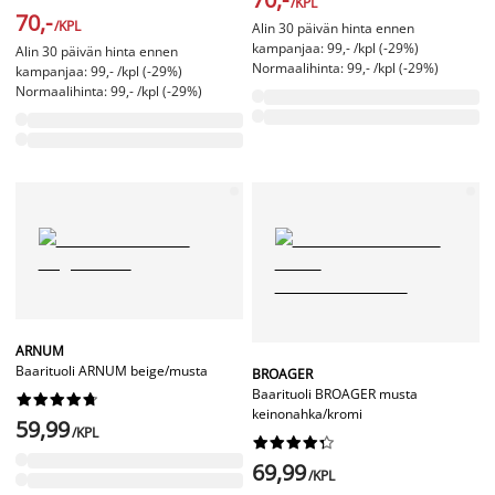
/KPL
70,-
/KPL
Alin 30 päivän hinta ennen
kampanjaa: 99,- /kpl (-29%)
Alin 30 päivän hinta ennen
Normaalihinta: 99,- /kpl (-29%)
kampanjaa: 99,- /kpl (-29%)
Normaalihinta: 99,- /kpl (-29%)
ARNUM
Baarituoli ARNUM beige/musta
BROAGER
Baarituoli BROAGER musta










keinonahka/kromi
59,99
/KPL










69,99
/KPL