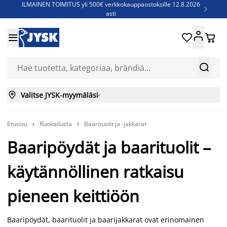
ILMAINEN TOIMITUS yli 500€ verkkokauppaostoksille 12.8.2026

asti
Parempiin uniin - Säästä jopa 60%





Sijauspatjoja - Säästä jopa 60%

Jenkkisänkyjä - Säästä jopa 60%



Valitse JYSK-myymäläsi

Etusivu
Ruokailutila
Baarituolit ja -jakkarat


Baaripöydät ja baarituolit –
käytännöllinen ratkaisu
pieneen keittiöön
Baaripöydät, baarituolit ja baarijakkarat ovat erinomainen