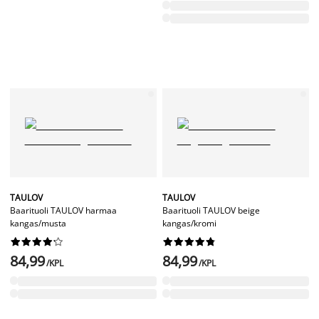
TAULOV
TAULOV
Baarituoli TAULOV harmaa
Baarituoli TAULOV beige
kangas/musta
kangas/kromi




















84,99
84,99
/KPL
/KPL