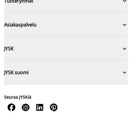

Tuoteryhmät

Asiakaspalvelu

JYSK

JYSK suomi
Seuraa JYSKiä



