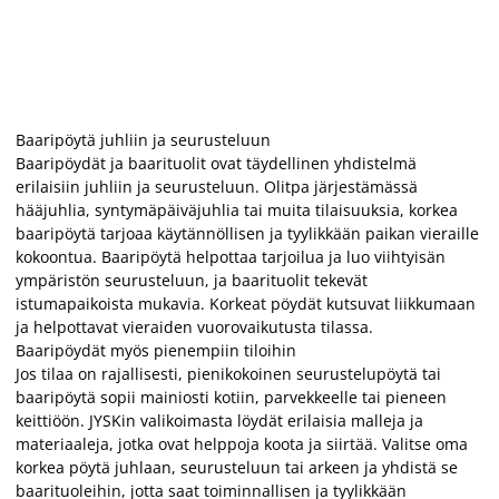
Baaripöytä juhliin ja seurusteluun
Baaripöydät ja baarituolit ovat täydellinen yhdistelmä
erilaisiin juhliin ja seurusteluun. Olitpa järjestämässä
hääjuhlia, syntymäpäiväjuhlia tai muita tilaisuuksia, korkea
baaripöytä tarjoaa käytännöllisen ja tyylikkään paikan vieraille
kokoontua. Baaripöytä helpottaa tarjoilua ja luo viihtyisän
ympäristön seurusteluun, ja baarituolit tekevät
istumapaikoista mukavia. Korkeat pöydät kutsuvat liikkumaan
ja helpottavat vieraiden vuorovaikutusta tilassa.
Baaripöydät myös pienempiin tiloihin
Jos tilaa on rajallisesti, pienikokoinen seurustelupöytä tai
baaripöytä sopii mainiosti kotiin, parvekkeelle tai pieneen
keittiöön. JYSKin valikoimasta löydät erilaisia malleja ja
materiaaleja, jotka ovat helppoja koota ja siirtää. Valitse oma
korkea pöytä juhlaan, seurusteluun tai arkeen ja yhdistä se
baarituoleihin, jotta saat toiminnallisen ja tyylikkään