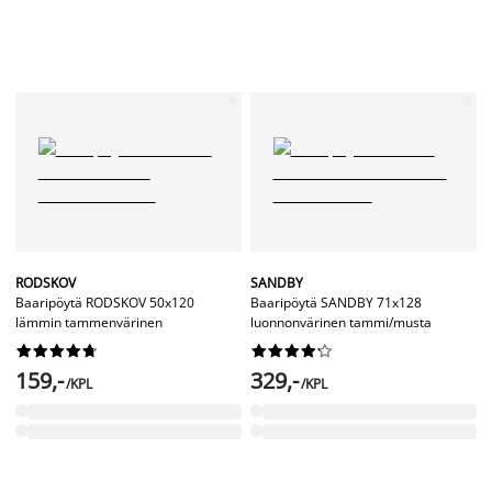
RODSKOV
SANDBY
Baaripöytä RODSKOV 50x120
Baaripöytä SANDBY 71x128
lämmin tammenvärinen
luonnonvärinen tammi/musta




















159,-
329,-
/KPL
/KPL