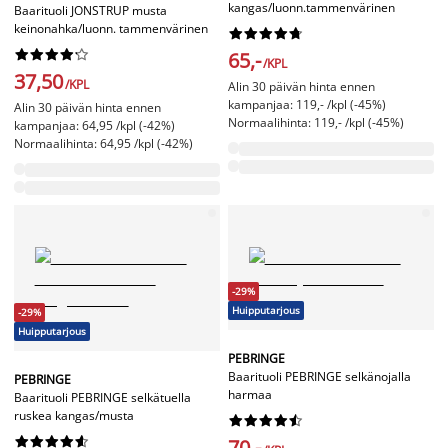
kangas/luonn.tammenvärinen
Baarituoli JONSTRUP musta
keinonahka/luonn. tammenvärinen




















65,-
/KPL
37,50
/KPL
Alin 30 päivän hinta ennen
kampanjaa: 119,- /kpl (-45%)
Alin 30 päivän hinta ennen
Normaalihinta: 119,- /kpl (-45%)
kampanjaa: 64,95 /kpl (-42%)
Normaalihinta: 64,95 /kpl (-42%)
-29%
Huipputarjous
-29%
Huipputarjous
PEBRINGE
Baarituoli PEBRINGE selkänojalla
PEBRINGE
harmaa
Baarituoli PEBRINGE selkätuella
ruskea kangas/musta




















70,-