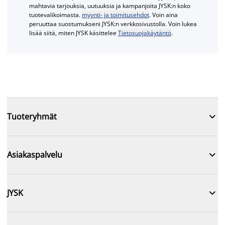
mahtavia tarjouksia, uutuuksia ja kampanjoita JYSK:n koko
tuotevalikoimasta.
myynti- ja toimitusehdot
. Voin aina
peruuttaa suostumukseni JYSK:n verkkosivustolla. Voin lukea
lisää siitä, miten JYSK käsittelee
Tietosuojakäytäntö
.

Tuoteryhmät

Asiakaspalvelu

JYSK