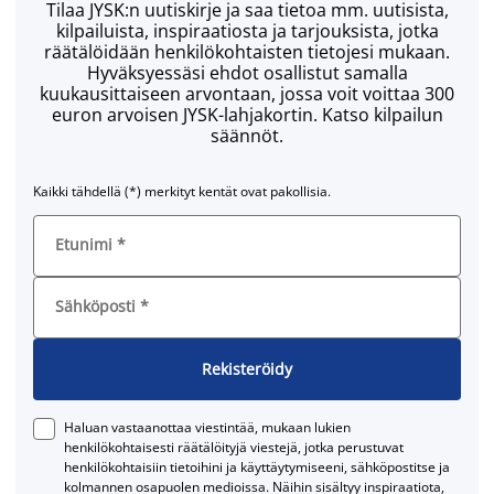
Tilaa JYSK:n uutiskirje ja saa tietoa mm. uutisista,
kilpailuista, inspiraatiosta ja tarjouksista, jotka
räätälöidään henkilökohtaisten tietojesi mukaan.
Hyväksyessäsi ehdot osallistut samalla
kuukausittaiseen arvontaan, jossa voit voittaa 300
euron arvoisen JYSK-lahjakortin. Katso kilpailun
säännöt.
Kaikki tähdellä (*) merkityt kentät ovat pakollisia.
Etunimi
*
Sähköposti
*
Rekisteröidy
Haluan vastaanottaa viestintää, mukaan lukien
henkilökohtaisesti räätälöityjä viestejä, jotka perustuvat
henkilökohtaisiin tietoihini ja käyttäytymiseeni, sähköpostitse ja
kolmannen osapuolen medioissa. Näihin sisältyy inspiraatiota,