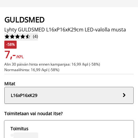
GULDSMED
Lyhty GULDSMED L16xP16xK29cm LED-valolla musta
(
4
)










-58%
7,-
/KPL
Alin 30 päivän hinta ennen kampanjaa: 16,99 /kpl (-58%)
Normaalihinta: 16,99 /kpl (-58%)
Mitat

L16xP16xK29
Toimitetaan vai noudat itse?
Toimitus