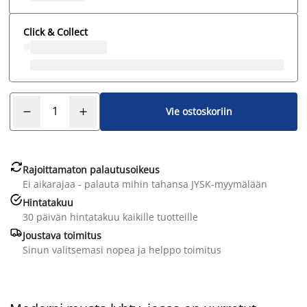
Click & Collect
Vie ostoskoriin

Rajoittamaton palautusoikeus
Ei aikarajaa - palauta mihin tahansa JYSK-myymälään

Hintatakuu
30 päivän hintatakuu kaikille tuotteille

Joustava toimitus
Sinun valitsemasi nopea ja helppo toimitus