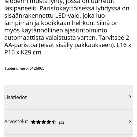
Moderni musta lyhty, jossa on uurretut
lasipaneelit. Paristokäyttöisessä lyhdyssä on
sisäänrakennettu LED-valo, joka luo
lämpimän ja kodikkaan hehkun. Siinä on
myös käytännöllinen ajastintoiminto
automaattista valaistusta varten. Tarvitsee 2
AA-paristoa (eivät sisälly pakkaukseen). L16 x
P16 x K29 cm
Tuotenumero: 6426065

Lisätiedot
Arvostelut











(
4
)