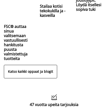
jousityypit:
Löydä itsellesi
Stailaa kotisi
sopiva tuki
tekokukilla ja -
kasveilla
FSC® auttaa
sinua
valitsemaan
vastuullisesti
hankitusta
puusta
valmistettuja
tuotteita
Katso kaikki oppaat ja blogit

47 vuotta upeita tarjouksia