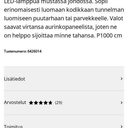
LED-lamppua mustassa johdossa. Sopii
erinomaisesti luomaan kodikkaan tunnelman
luomiseen puutarhaan tai parvekkeelle. Valot
saavat virtansa aurinkopaneelista, joten ne
on helppo sijoittaa minne tahansa. P1000 cm
Tuotenumero: 6426014
Lisätiedot

Arvostelut
(
29
)











Toimitus
