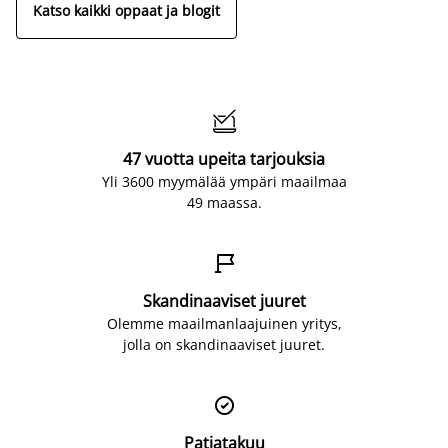
Katso kaikki oppaat ja blogit

47 vuotta upeita tarjouksia
Yli 3600 myymälää ympäri maailmaa
49 maassa.

Skandinaaviset juuret
Olemme maailmanlaajuinen yritys,
jolla on skandinaaviset juuret.

Patjatakuu