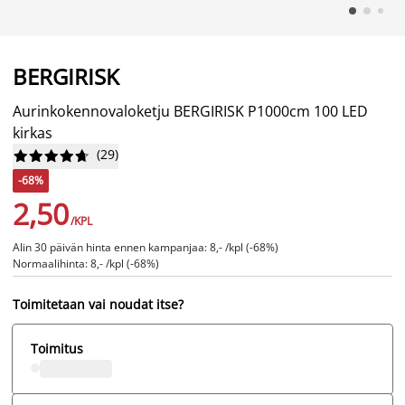
BERGIRISK
Aurinkokennovaloketju BERGIRISK P1000cm 100 LED
kirkas
(
29
)










-68%
2,50
/KPL
Alin 30 päivän hinta ennen kampanjaa: 8,- /kpl (-68%)
Normaalihinta: 8,- /kpl (-68%)
Toimitetaan vai noudat itse?
Toimitus