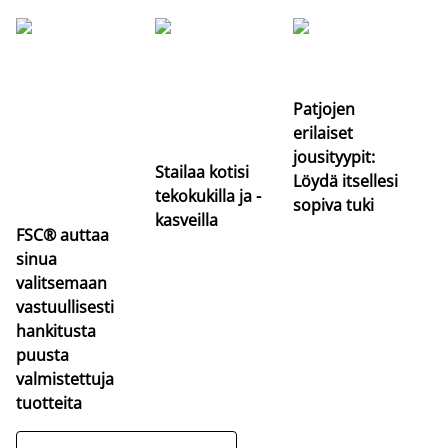
Si
uu
va
Patjojen
erilaiset
jousityypit:
Stailaa kotisi
Löydä itsellesi
tekokukilla ja -
sopiva tuki
kasveilla
FSC® auttaa
sinua
valitsemaan
vastuullisesti
hankitusta
puusta
valmistettuja
tuotteita