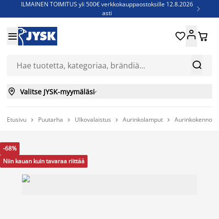
ILMAINEN TOIMITUS yli 500€ verkkokauppaostoksille 12.8.2026

asti
Parempiin uniin - Säästä jopa 60%





Sijauspatjoja - Säästä jopa 60%

Jenkkisänkyjä - Säästä jopa 60%



Valitse JYSK-myymäläsi

Etusivu
Puutarha
Ulkovalaistus
Aurinkolamput
Aurinkokennova




-68%
Niin kauan kuin tavaraa riittää