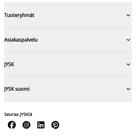

Tuoteryhmät

Asiakaspalvelu

JYSK

JYSK suomi
Seuraa JYSKiä



