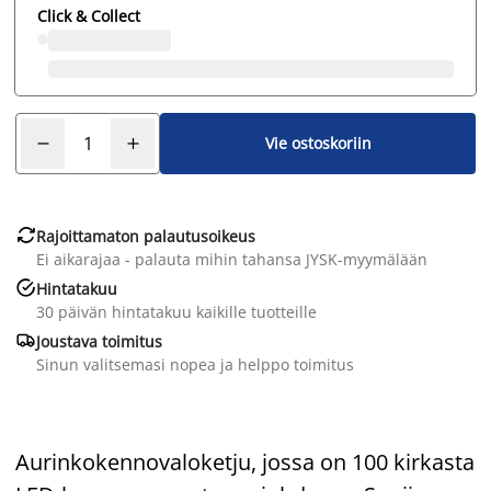
Click & Collect
Vie ostoskoriin

Rajoittamaton palautusoikeus
Ei aikarajaa - palauta mihin tahansa JYSK-myymälään

Hintatakuu
30 päivän hintatakuu kaikille tuotteille

Joustava toimitus
Sinun valitsemasi nopea ja helppo toimitus
Aurinkokennovaloketju, jossa on 100 kirkasta