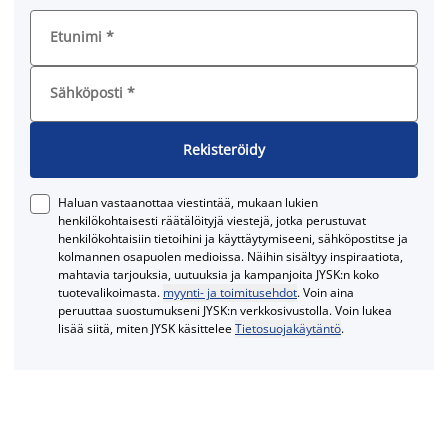
Etunimi
*
Sähköposti
*
Rekisteröidy
Haluan vastaanottaa viestintää, mukaan lukien
henkilökohtaisesti räätälöityjä viestejä, jotka perustuvat
henkilökohtaisiin tietoihini ja käyttäytymiseeni, sähköpostitse ja
kolmannen osapuolen medioissa. Näihin sisältyy inspiraatiota,
mahtavia tarjouksia, uutuuksia ja kampanjoita JYSK:n koko
tuotevalikoimasta.
myynti- ja toimitusehdot
. Voin aina
peruuttaa suostumukseni JYSK:n verkkosivustolla. Voin lukea
lisää siitä, miten JYSK käsittelee
Tietosuojakäytäntö
.