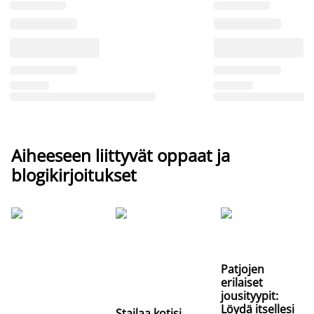
Aiheeseen liittyvät oppaat ja
blogikirjoitukset
Patjojen
erilaiset
jousityypit:
Löydä itsellesi
Stailaa kotisi