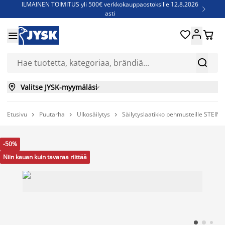
ILMAINEN TOIMITUS yli 500€ verkkokauppaostoksille 12.8.2026

asti
Parempiin uniin - Säästä jopa 60%





Sijauspatjoja - Säästä jopa 60%


Jenkkisänkyjä - Säästä jopa 60%


Valitse JYSK-myymäläsi

Etusivu
Puutarha
Ulkosäilytys
Säilytyslaatikko pehmusteille STEI



-50%
Niin kauan kuin tavaraa riittää