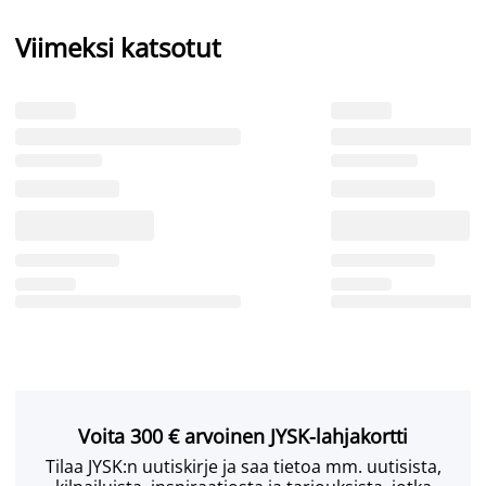
Viimeksi katsotut
Voita 300 € arvoinen JYSK-lahjakortti
Tilaa JYSK:n uutiskirje ja saa tietoa mm. uutisista,