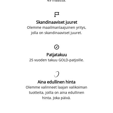
49 maassa.

Skandinaaviset juuret
Olemme maailmanlaajuinen yritys,
jolla on skandinaaviset juuret.

Patjatakuu
25 vuoden takuu GOLD-patjoille.

Aina edullinen hinta
Olemme valinneet laajan valikoiman
tuotteita, joilla on aina edullinen
hinta. Joka päivä.