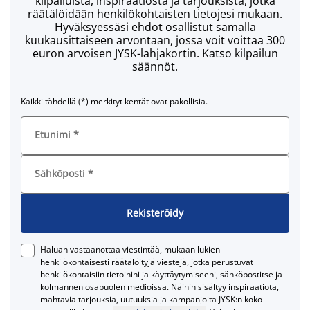
kilpailuista, inspiraatiosta ja tarjouksista, jotka
räätälöidään henkilökohtaisten tietojesi mukaan.
Hyväksyessäsi ehdot osallistut samalla
kuukausittaiseen arvontaan, jossa voit voittaa 300
euron arvoisen JYSK-lahjakortin. Katso kilpailun
säännöt.
Kaikki tähdellä (*) merkityt kentät ovat pakollisia.
Etunimi
*
Sähköposti
*
Rekisteröidy
Haluan vastaanottaa viestintää, mukaan lukien
henkilökohtaisesti räätälöityjä viestejä, jotka perustuvat
henkilökohtaisiin tietoihini ja käyttäytymiseeni, sähköpostitse ja
kolmannen osapuolen medioissa. Näihin sisältyy inspiraatiota,
mahtavia tarjouksia, uutuuksia ja kampanjoita JYSK:n koko