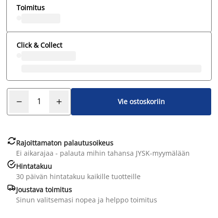
Toimitus
Click & Collect
Vie ostoskoriin

Rajoittamaton palautusoikeus
Ei aikarajaa - palauta mihin tahansa JYSK-myymälään

Hintatakuu
30 päivän hintatakuu kaikille tuotteille

Joustava toimitus
Sinun valitsemasi nopea ja helppo toimitus