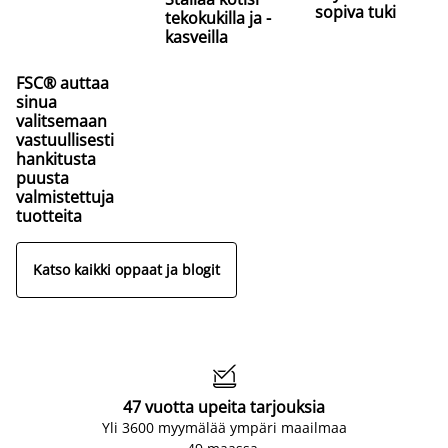
sopiva tuki
tekokukilla ja -
kasveilla
FSC® auttaa
sinua
valitsemaan
vastuullisesti
hankitusta
puusta
valmistettuja
tuotteita
Katso kaikki oppaat ja blogit

47 vuotta upeita tarjouksia
Yli 3600 myymälää ympäri maailmaa