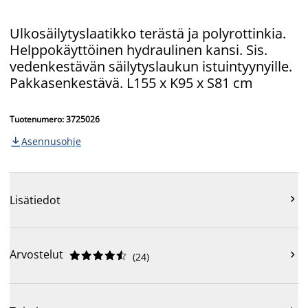
Ulkosäilytyslaatikko terästä ja polyrottinkia.
Helppokäyttöinen hydraulinen kansi. Sis.
vedenkestävän säilytyslaukun istuintyynyille.
Pakkasenkestävä. L155 x K95 x S81 cm
Tuotenumero: 3725026
Asennusohje


Lisätiedot
Arvostelut











(
24
)