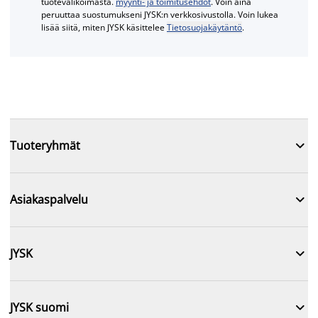
tuotevalikoimasta.
myynti- ja toimitusehdot
. Voin aina
peruuttaa suostumukseni JYSK:n verkkosivustolla. Voin lukea
lisää siitä, miten JYSK käsittelee
Tietosuojakäytäntö
.

Tuoteryhmät

Asiakaspalvelu

JYSK

JYSK suomi