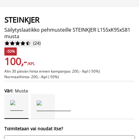
STEINKJER
Säilytyslaatikko pehmusteille STEINKJER L155xK95xS81
musta
(
24
)










-50%
100,-
/KPL
Alin 30 päivän hinta ennen kampanjaa: 200,- /kpl (-50%)
Normaalihinta: 200,- /kpl (-50%)
Väri
: Musta
Toimitetaan vai noudat itse?