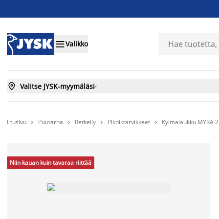

Valikko

Valitse JYSK-myymäläsi

Etusivu
Puutarha
Retkeily
Pikniktarvikkeet
Kylmälaukku MYRA 25




Niin kauan kuin tavaraa riittää