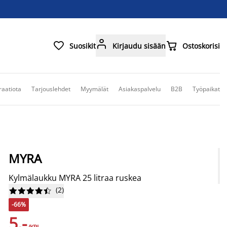



Suosikit
Kirjaudu sisään
Ostoskorisi
raatiota
Tarjouslehdet
Myymälät
Asiakaspalvelu
B2B
Työpaikat
MYRA
Kylmälaukku MYRA 25 litraa ruskea
(
2
)










-66%
5,-