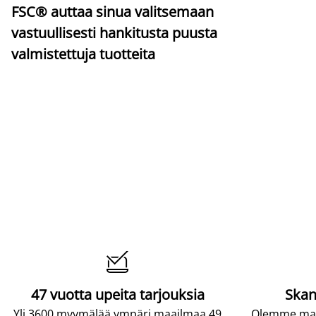
FSC® auttaa sinua valitsemaan
vastuullisesti hankitusta puusta
valmistettuja tuotteita

47 vuotta upeita tarjouksia
Skan
Yli 3600 myymälää ympäri maailmaa 49
Olemme maai