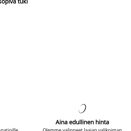
sopiva tuki

Aina edullinen hinta
atjoille.
Olemme valinneet laajan valikoiman