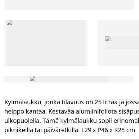
Kylmälaukku, jonka tilavuus on 25 litraa ja jos
helppo kantaa. Kestävää alumiinifoliota sisäpuo
ulkopuolella. Tämä kylmälaukku sopii erinoma
piknikeillä tai päiväretkillä. L29 x P46 x K25 cm