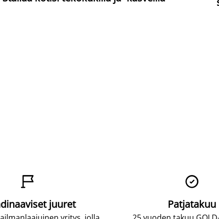


dinaaviset juuret
Patjatakuu
lmanlaajuinen yritys, jolla
25 vuoden takuu GOLD-p