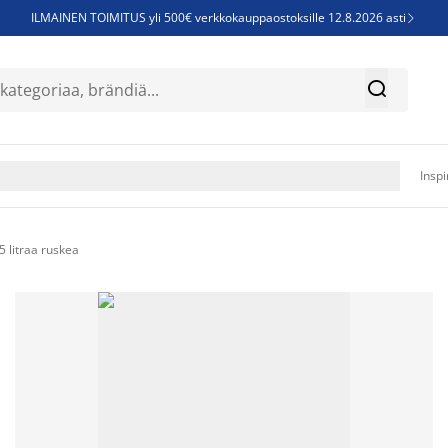
ILMAINEN TOIMITUS yli 500€ verkkokauppaostoksille 12.8.2026 asti

Parempiin uniin - Säästä jopa 60%


Sijauspatjoja - Säästä jopa 60%

Jenkkisänkyjä - Säästä jopa 60%

Inspi
 litraa ruskea