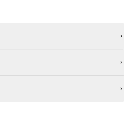


