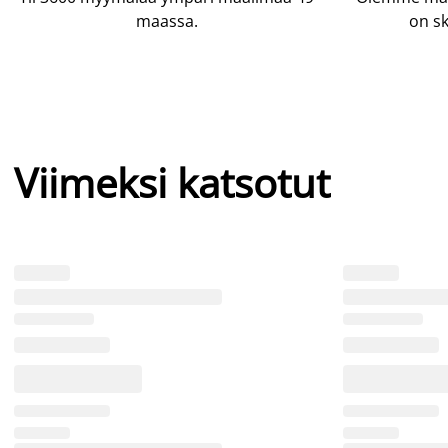
maassa.
on sk
Viimeksi katsotut