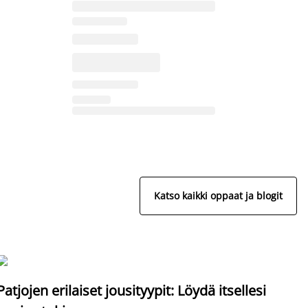
Katso kaikki oppaat ja blogit
S
Patjojen erilaiset jousityypit: Löydä itsellesi