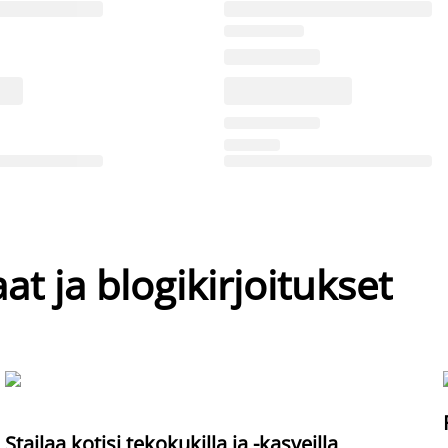
at ja blogikirjoitukset
Stailaa kotisi tekokukilla ja -kasveilla