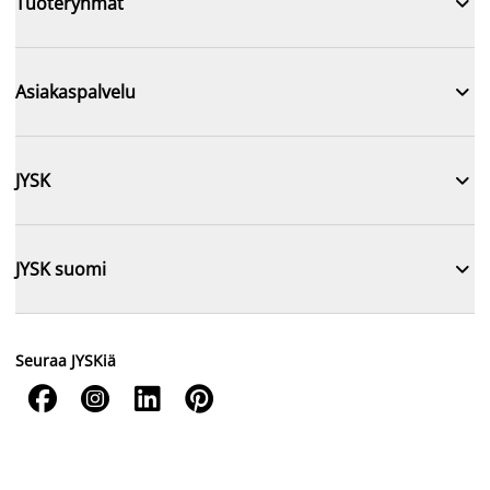

Tuoteryhmät

Asiakaspalvelu

JYSK

JYSK suomi
Seuraa JYSKiä



