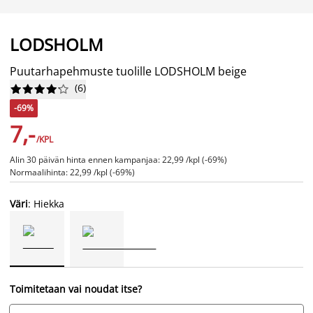
LODSHOLM
Puutarhapehmuste tuolille LODSHOLM beige
(
6
)










-69%
7,-
/KPL
Alin 30 päivän hinta ennen kampanjaa: 22,99 /kpl (-69%)
Normaalihinta: 22,99 /kpl (-69%)
Väri
: Hiekka
Toimitetaan vai noudat itse?