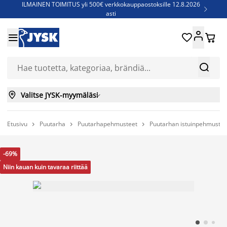
ILMAINEN TOIMITUS yli 500€ verkkokauppaostoksille 12.8.2026

asti
Parempiin uniin - Säästä jopa 60%





Sijauspatjoja - Säästä jopa 60%

Jenkkisänkyjä - Säästä jopa 60%



Valitse JYSK-myymäläsi

Etusivu
Puutarha
Puutarhapehmusteet
Puutarhan istuinpehmustee



-69%
Niin kauan kuin tavaraa riittää