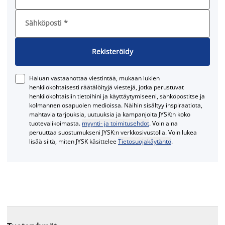
Sähköposti
*
Rekisteröidy
Haluan vastaanottaa viestintää, mukaan lukien
henkilökohtaisesti räätälöityjä viestejä, jotka perustuvat
henkilökohtaisiin tietoihini ja käyttäytymiseeni, sähköpostitse ja
kolmannen osapuolen medioissa. Näihin sisältyy inspiraatiota,
mahtavia tarjouksia, uutuuksia ja kampanjoita JYSK:n koko
tuotevalikoimasta.
myynti- ja toimitusehdot
. Voin aina
peruuttaa suostumukseni JYSK:n verkkosivustolla. Voin lukea
lisää siitä, miten JYSK käsittelee
Tietosuojakäytäntö
.