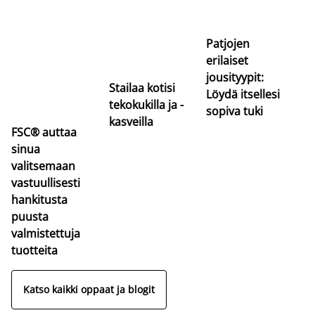
uu
va
Patjojen
erilaiset
jousityypit:
Stailaa kotisi
Löydä itsellesi
tekokukilla ja -
sopiva tuki
kasveilla
FSC® auttaa
sinua
valitsemaan
vastuullisesti
hankitusta
puusta
valmistettuja
tuotteita
Katso kaikki oppaat ja blogit