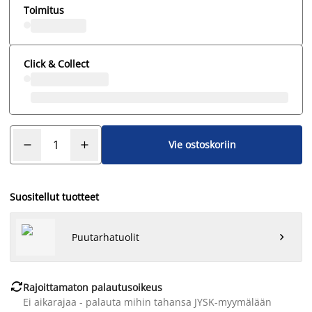
Toimitus
Click & Collect
Vie ostoskoriin
Suositellut tuotteet
Puutarhatuolit


Rajoittamaton palautusoikeus
Ei aikarajaa - palauta mihin tahansa JYSK-myymälään