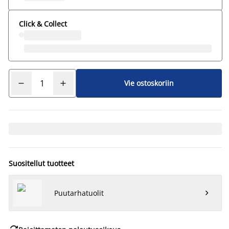
Click & Collect
Vie ostoskoriin
Suositellut tuotteet
Puutarhatuolit

