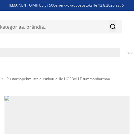
ILMAINEN TOIMITUS yli 500€ verkkokauppaostoksille 12.8.2026 asti

Parempiin uniin - Säästä jopa 60%


Sijauspatjoja - Säästä jopa 60%

Jenkkisänkyjä - Säästä jopa 60%

Inspi
Puutarhapehmuste aurinkotuolille HOPBALLE tummanharmaa
