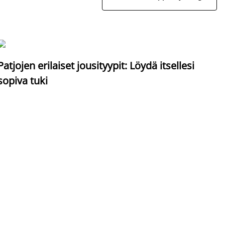
S
Patjojen erilaiset jousityypit: Löydä itsellesi
sopiva tuki