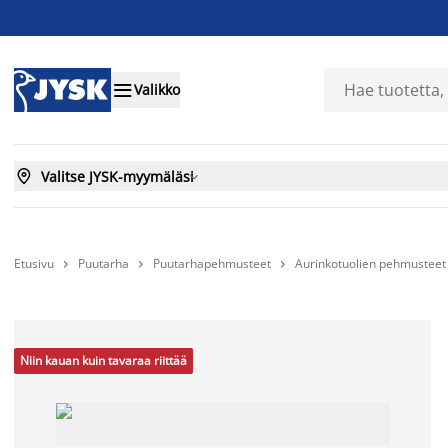

Valikko

Valitse JYSK-myymäläsi

Etusivu
Puutarha
Puutarhapehmusteet
Aurinkotuolien pehmusteet



Niin kauan kuin tavaraa riittää