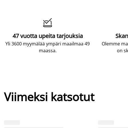

47 vuotta upeita tarjouksia
Skan
Yli 3600 myymälää ympäri maailmaa 49
Olemme maai
maassa.
on sk
Viimeksi katsotut