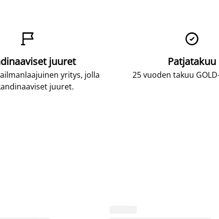


dinaaviset juuret
Patjatakuu
lmanlaajuinen yritys, jolla
25 vuoden takuu GOLD-p
andinaaviset juuret.