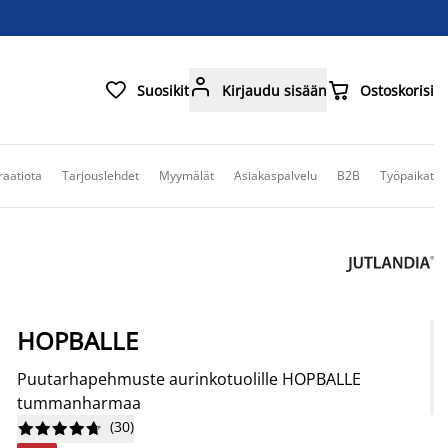



Suosikit
Kirjaudu sisään
Ostoskorisi
raatiota
Tarjouslehdet
Myymälät
Asiakaspalvelu
B2B
Työpaikat
HOPBALLE
Puutarhapehmuste aurinkotuolille HOPBALLE
tummanharmaa
(
30
)









