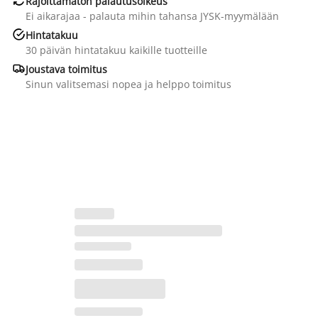
Rajoittamaton palautusoikeus
Ei aikarajaa - palauta mihin tahansa JYSK-myymälään

Hintatakuu
30 päivän hintatakuu kaikille tuotteille

Joustava toimitus
Sinun valitsemasi nopea ja helppo toimitus