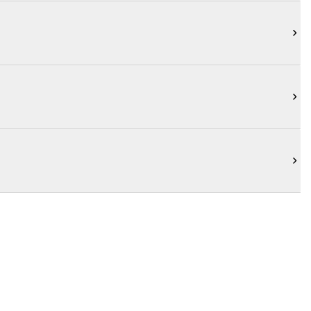


