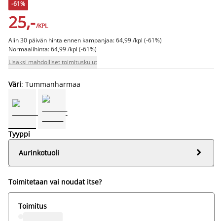
-61%
25,-
/KPL
Alin 30 päivän hinta ennen kampanjaa: 64,99 /kpl (-61%)
Normaalihinta: 64,99 /kpl (-61%)
Lisäksi mahdolliset toimituskulut
Väri
: Tummanharmaa
Tyyppi

Aurinkotuoli
Toimitetaan vai noudat itse?
Toimitus