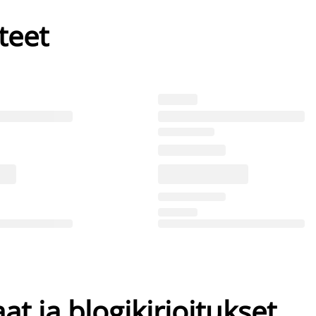
teet
at ja blogikirjoitukset