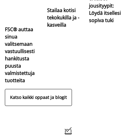
jousityypit:
Stailaa kotisi
Löydä itsellesi
tekokukilla ja -
sopiva tuki
kasveilla
FSC® auttaa
sinua
valitsemaan
vastuullisesti
hankitusta
puusta
valmistettuja
tuotteita
Katso kaikki oppaat ja blogit
