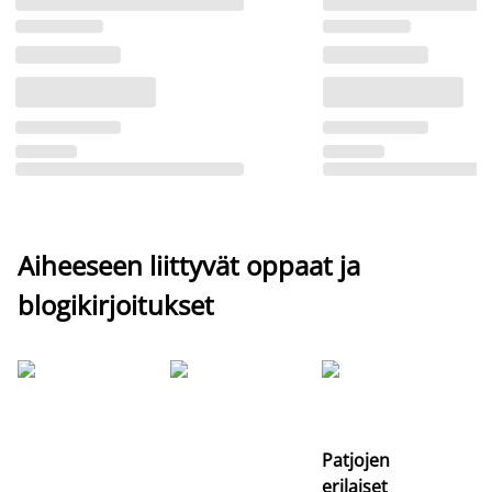
Aiheeseen liittyvät oppaat ja
blogikirjoitukset
Si
uu
va
Patjojen
erilaiset