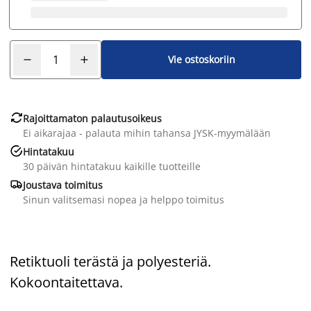
Vie ostoskoriin

Rajoittamaton palautusoikeus
Ei aikarajaa - palauta mihin tahansa JYSK-myymälään

Hintatakuu
30 päivän hintatakuu kaikille tuotteille

Joustava toimitus
Sinun valitsemasi nopea ja helppo toimitus
Retiktuoli terästä ja polyesteriä.
Kokoontaitettava.