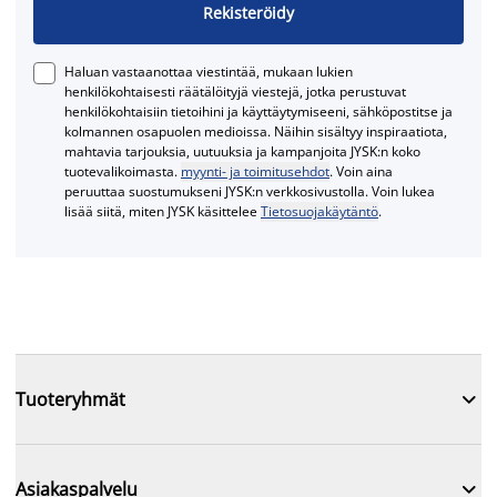
Rekisteröidy
Haluan vastaanottaa viestintää, mukaan lukien
henkilökohtaisesti räätälöityjä viestejä, jotka perustuvat
henkilökohtaisiin tietoihini ja käyttäytymiseeni, sähköpostitse ja
kolmannen osapuolen medioissa. Näihin sisältyy inspiraatiota,
mahtavia tarjouksia, uutuuksia ja kampanjoita JYSK:n koko
tuotevalikoimasta.
myynti- ja toimitusehdot
. Voin aina
peruuttaa suostumukseni JYSK:n verkkosivustolla. Voin lukea
lisää siitä, miten JYSK käsittelee
Tietosuojakäytäntö
.

Tuoteryhmät

Asiakaspalvelu