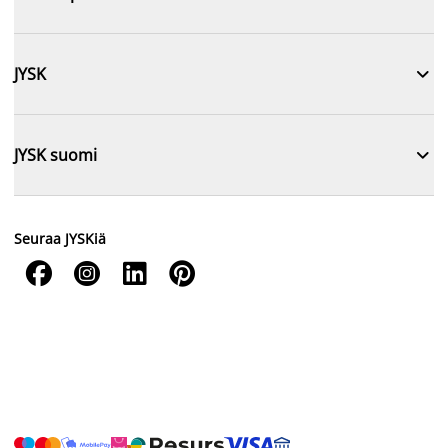

JYSK

JYSK suomi
Seuraa JYSKiä



