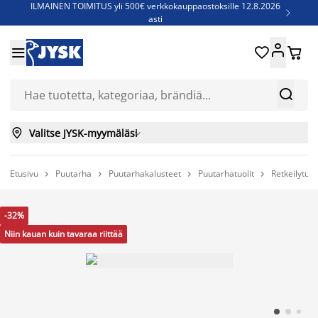
ILMAINEN TOIMITUS yli 500€ verkkokauppaostoksille 12.8.2026

asti
Parempiin uniin - Säästä jopa 60%





Sijauspatjoja - Säästä jopa 60%

Jenkkisänkyjä - Säästä jopa 60%



Valitse JYSK-myymäläsi

Etusivu
Puutarha
Puutarhakalusteet
Puutarhatuolit
Retkeilytuoli




-32%
Niin kauan kuin tavaraa riittää