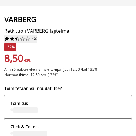
VARBERG
Retkituoli VARBERG lajitelma
(
5
)










-32%
8,50
/KPL
Alin 30 päivän hinta ennen kampanjaa: 12,50 /kpl (-32%)
Normaalihinta: 12,50 /kpl (-32%)
Toimitetaan vai noudat itse?
Toimitus
Click & Collect