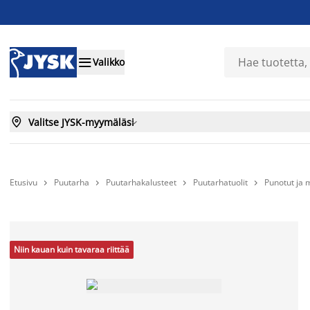

Valikko

Valitse JYSK-myymäläsi

Etusivu
Puutarha
Puutarhakalusteet
Puutarhatuolit
Punotut ja m




Niin kauan kuin tavaraa riittää