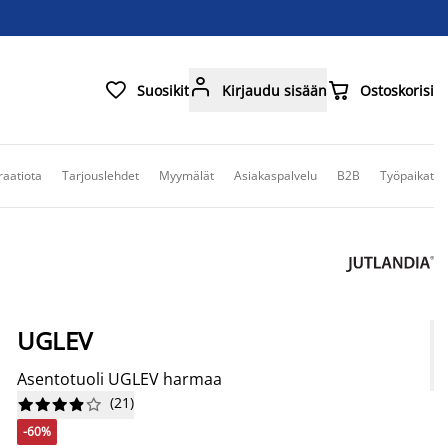



Suosikit
Kirjaudu sisään
Ostoskorisi
raatiota
Tarjouslehdet
Myymälät
Asiakaspalvelu
B2B
Työpaikat
UGLEV
Asentotuoli UGLEV harmaa
(
21
)










-60%