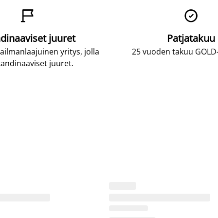


dinaaviset juuret
Patjatakuu
lmanlaajuinen yritys, jolla
25 vuoden takuu GOLD-p
andinaaviset juuret.