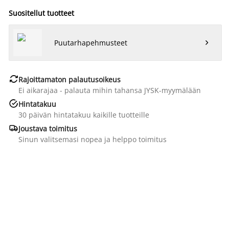
Suositellut tuotteet
Puutarhapehmusteet


Rajoittamaton palautusoikeus
Ei aikarajaa - palauta mihin tahansa JYSK-myymälään

Hintatakuu
30 päivän hintatakuu kaikille tuotteille

Joustava toimitus
Sinun valitsemasi nopea ja helppo toimitus