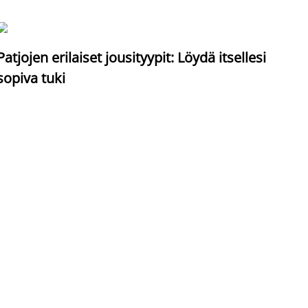
S
Patjojen erilaiset jousityypit: Löydä itsellesi
sopiva tuki