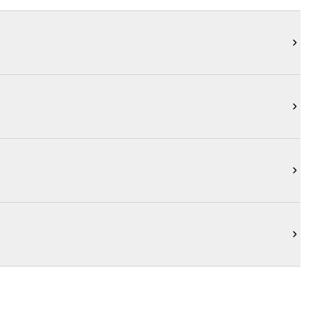



