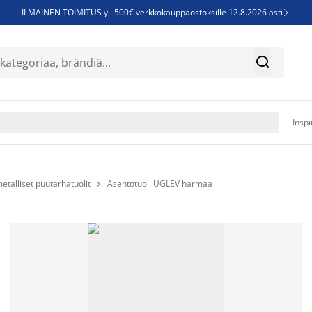
ILMAINEN TOIMITUS yli 500€ verkkokauppaostoksille 12.8.2026 asti

Parempiin uniin - Säästä jopa 60%


Sijauspatjoja - Säästä jopa 60%

Jenkkisänkyjä - Säästä jopa 60%

Inspi
etalliset puutarhatuolit
Asentotuoli UGLEV harmaa
