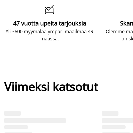

47 vuotta upeita tarjouksia
Skan
Yli 3600 myymälää ympäri maailmaa 49
Olemme maai
maassa.
on sk
Viimeksi katsotut