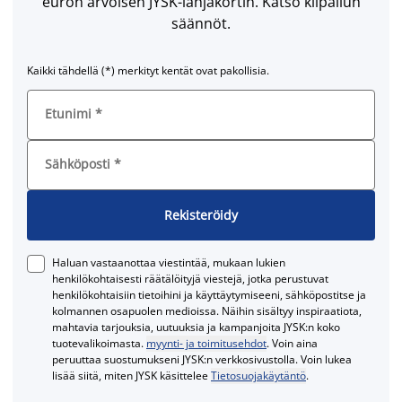
euron arvoisen JYSK-lahjakortin. Katso kilpailun
säännöt.
Kaikki tähdellä (*) merkityt kentät ovat pakollisia.
Etunimi
*
Sähköposti
*
Rekisteröidy
Haluan vastaanottaa viestintää, mukaan lukien
henkilökohtaisesti räätälöityjä viestejä, jotka perustuvat
henkilökohtaisiin tietoihini ja käyttäytymiseeni, sähköpostitse ja
kolmannen osapuolen medioissa. Näihin sisältyy inspiraatiota,
mahtavia tarjouksia, uutuuksia ja kampanjoita JYSK:n koko
tuotevalikoimasta.
myynti- ja toimitusehdot
. Voin aina
peruuttaa suostumukseni JYSK:n verkkosivustolla. Voin lukea
lisää siitä, miten JYSK käsittelee
Tietosuojakäytäntö
.