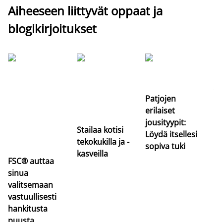
Aiheeseen liittyvät oppaat ja
blogikirjoitukset
Si
uu
va
Patjojen
erilaiset
jousityypit:
Stailaa kotisi
Löydä itsellesi
tekokukilla ja -
sopiva tuki
kasveilla
FSC® auttaa
sinua
valitsemaan
vastuullisesti
hankitusta
puusta