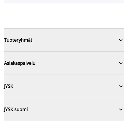

Tuoteryhmät

Asiakaspalvelu

JYSK

JYSK suomi