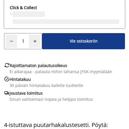
Click & Collect
Vie ostoskoriin

Rajoittamaton palautusoikeus
Ei aikarajaa - palauta mihin tahansa JYSK-myymälään

Hintatakuu
30 päivän hintatakuu kaikille tuotteille

Joustava toimitus
Sinun valitsemasi nopea ja helppo toimitus
4-istuttava puutarhakalustesetti. Pöytä: