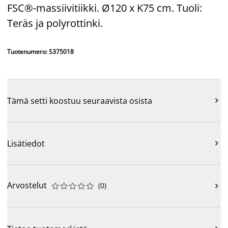
FSC®-massiivitiikki. Ø120 x K75 cm. Tuoli:
Teräs ja polyrottinki.
Tuotenumero: S375018
Tämä setti koostuu seuraavista osista

Lisätiedot

Arvostelut
(
0
)










