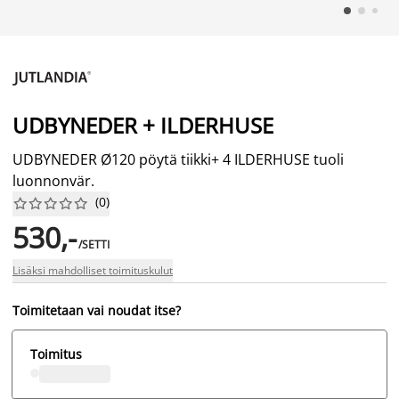
UDBYNEDER + ILDERHUSE
UDBYNEDER Ø120 pöytä tiikki+ 4 ILDERHUSE tuoli
luonnonvär.
(
0
)










530,-
/SETTI
Lisäksi mahdolliset toimituskulut
Toimitetaan vai noudat itse?
Toimitus