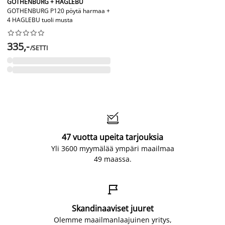
GOTHENBURG + HAGLEBU
GOTHENBURG P120 pöytä harmaa +
4 HAGLEBU tuoli musta










335,-
/SETTI

47 vuotta upeita tarjouksia
Yli 3600 myymälää ympäri maailmaa
49 maassa.

Skandinaaviset juuret
Olemme maailmanlaajuinen yritys,