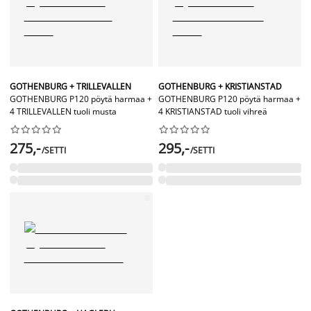
GOTHENBURG + TRILLEVALLEN
GOTHENBURG + KRISTIANSTAD
GOTHENBURG P120 pöytä harmaa +
GOTHENBURG P120 pöytä harmaa +
4 TRILLEVALLEN tuoli musta
4 KRISTIANSTAD tuoli vihreä




















275,-
295,-
/SETTI
/SETTI