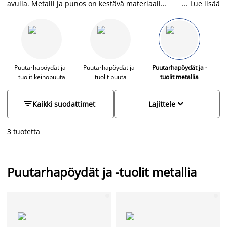
avulla. Metalli ja punos on kestävä materiaali
...
Lue lisää
puutarhakaluseissa ja puhdistus tapahtuu helposti vedellä ja
saippualla. JYSKistä löydät puutarhakaluisteet edulliseen
hintaan eri tyyleissä.
Puutarhapöydät ja -
Puutarhapöydät ja -
Puutarhapöydät ja -
tuolit keinopuuta
tuolit puuta
tuolit metallia


Kaikki suodattimet
Lajittele
3 tuotetta
Puutarhapöydät ja -tuolit metallia