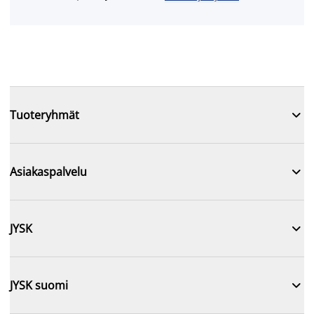

Tuoteryhmät

Asiakaspalvelu

JYSK

JYSK suomi