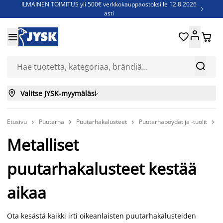
ILMAINEN TOIMITUS yli 500€ verkkokauppaostoksille 12.8.2026

asti
Parempiin uniin - Säästä jopa 60%





Sijauspatjoja - Säästä jopa 60%

Jenkkisänkyjä - Säästä jopa 60%



Valitse JYSK-myymäläsi

Etusivu
Puutarha
Puutarhakalusteet
Puutarhapöydät ja -tuolit
P




Metalliset
puutarhakalusteet kestää
aikaa
Ota kesästä kaikki irti oikeanlaisten puutarhakalusteiden