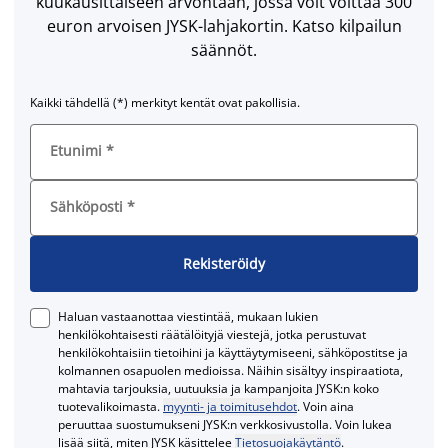
kuukausittaiseen arvontaan, jossa voit voittaa 300
euron arvoisen JYSK-lahjakortin. Katso kilpailun
säännöt.
Kaikki tähdellä (*) merkityt kentät ovat pakollisia.
Etunimi
*
Sähköposti
*
Rekisteröidy
Haluan vastaanottaa viestintää, mukaan lukien
henkilökohtaisesti räätälöityjä viestejä, jotka perustuvat
henkilökohtaisiin tietoihini ja käyttäytymiseeni, sähköpostitse ja
kolmannen osapuolen medioissa. Näihin sisältyy inspiraatiota,
mahtavia tarjouksia, uutuuksia ja kampanjoita JYSK:n koko
tuotevalikoimasta.
myynti- ja toimitusehdot
. Voin aina
peruuttaa suostumukseni JYSK:n verkkosivustolla. Voin lukea
lisää siitä, miten JYSK käsittelee
Tietosuojakäytäntö
.