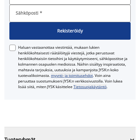
Sähköposti
*
Rekisteröidy
Haluan vastaanottaa viestintää, mukaan lukien
henkilökohtaisesti räätälöityjä viestejä, jotka perustuvat
henkilökohtaisiin tietoihini ja käyttäytymiseeni, sähköpostitse ja
kolmannen osapuolen medioissa. Näihin sisältyy inspiraatiota,
mahtavia tarjouksia, uutuuksia ja kampanjoita JYSK:n koko
tuotevalikoimasta.
myynti- ja toimitusehdot
. Voin aina
peruuttaa suostumukseni JYSK:n verkkosivustolla. Voin lukea
lisää siitä, miten JYSK käsittelee
Tietosuojakäytäntö
.

Tuoteryhmät