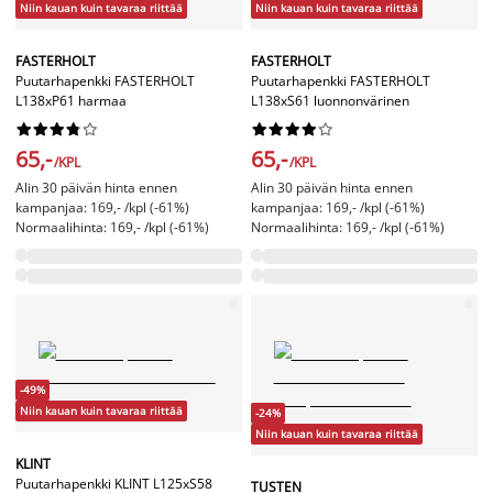
Niin kauan kuin tavaraa riittää
Niin kauan kuin tavaraa riittää
FASTERHOLT
FASTERHOLT
Puutarhapenkki FASTERHOLT
Puutarhapenkki FASTERHOLT
L138xP61 harmaa
L138xS61 luonnonvärinen




















65,-
65,-
/KPL
/KPL
Alin 30 päivän hinta ennen
Alin 30 päivän hinta ennen
kampanjaa: 169,- /kpl (-61%)
kampanjaa: 169,- /kpl (-61%)
Normaalihinta: 169,- /kpl (-61%)
Normaalihinta: 169,- /kpl (-61%)
-49%
Niin kauan kuin tavaraa riittää
-24%
Niin kauan kuin tavaraa riittää
KLINT
Puutarhapenkki KLINT L125xS58
TUSTEN