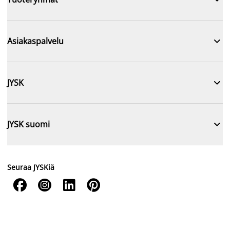

Asiakaspalvelu

JYSK

JYSK suomi
Seuraa JYSKiä



