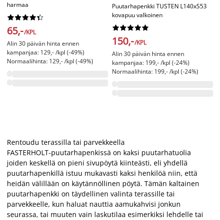
harmaa
Puutarhapenkki TUSTEN L140xS53
kovapuu valkoinen




















65,-
/KPL
150,-
/KPL
Alin 30 päivän hinta ennen
kampanjaa: 129,- /kpl (-49%)
Alin 30 päivän hinta ennen
Normaalihinta: 129,- /kpl (-49%)
kampanjaa: 199,- /kpl (-24%)
Normaalihinta: 199,- /kpl (-24%)
Rentoudu terassilla tai parvekkeella
FASTERHOLT-puutarhapenkissä on kaksi puutarhatuolia
joiden keskellä on pieni sivupöytä kiinteästi, eli yhdellä
puutarhapenkillä istuu mukavasti kaksi henkilöä niin, että
heidän välillään on käytännöllinen pöytä. Tämän kaltainen
puutarhapenkki on täydellinen valinta terassille tai
parvekkeelle, kun haluat nauttia aamukahvisi jonkun
seurassa, tai muuten vain laskutilaa esimerkiksi lehdelle tai