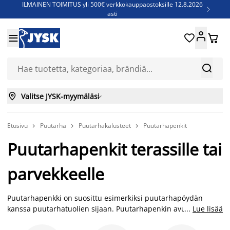
ILMAINEN TOIMITUS yli 500€ verkkokauppaostoksille 12.8.2026

asti
Parempiin uniin - Säästä jopa 60%





Sijauspatjoja - Säästä jopa 60%

Jenkkisänkyjä - Säästä jopa 60%



Valitse JYSK-myymäläsi

Etusivu
Puutarha
Puutarhakalusteet
Puutarhapenkit



Puutarhapenkit terassille tai
parvekkeelle
Puutarhapenkki on suosittu esimerkiksi puutarhapöydän
kanssa puutarhatuolien sijaan. Puutarhapenkin avulla voit
...
Lue lisää
myös luoda viihtyisän nurkkauksen ulkotilaasi, ja käyttää