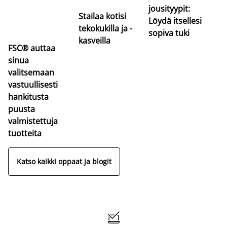
jousityypit:
Stailaa kotisi
Löydä itsellesi
tekokukilla ja -
sopiva tuki
kasveilla
FSC® auttaa
sinua
valitsemaan
vastuullisesti
hankitusta
puusta
valmistettuja
tuotteita
Katso kaikki oppaat ja blogit
