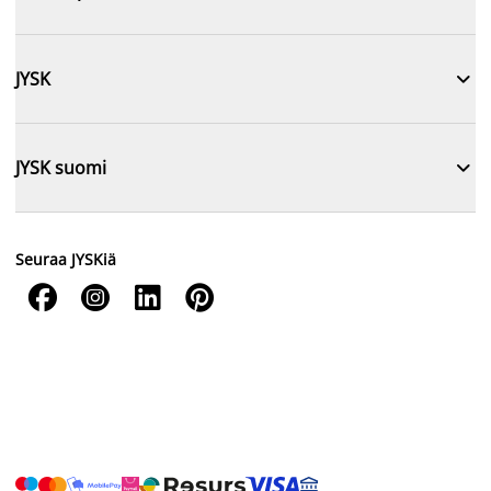

JYSK

JYSK suomi
Seuraa JYSKiä



