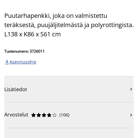
Puutarhapenkki, joka on valmistettu
teräksestä, puujäljitelmästä ja polyrottingista.
L138 x K86 x S61 cm
Tuotenumero: 3726011
Asennusohje

Lisätiedot

Arvostelut
(
106
)










