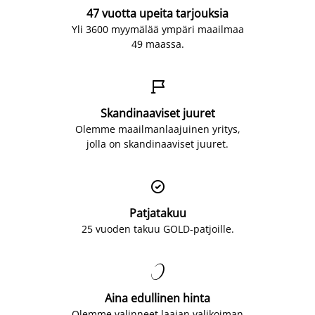
47 vuotta upeita tarjouksia
Yli 3600 myymälää ympäri maailmaa
49 maassa.

Skandinaaviset juuret
Olemme maailmanlaajuinen yritys,
jolla on skandinaaviset juuret.

Patjatakuu
25 vuoden takuu GOLD-patjoille.

Aina edullinen hinta
Olemme valinneet laajan valikoiman