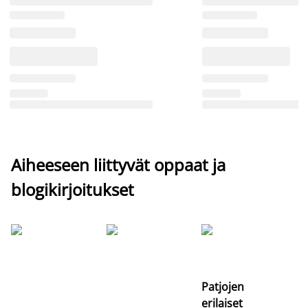
Aiheeseen liittyvät oppaat ja
blogikirjoitukset
Si
uu
va
Patjojen
erilaiset