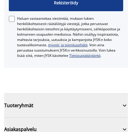
Rekisteröidy
Haluan vastaanottaa viestintää, mukaan lukien
henkilökohtaisesti räätälöityjä viestejä, jotka perustuvat
henkilökohtaisiin tietoihini ja käyttäytymiseeni, sähköpostitse ja
kolmannen osapuolen medioissa. Näihin sisältyy inspiraatiota,
mahtavia tarjouksia, uutuuksia ja kampanjoita JYSK:n koko
tuotevalikoimasta.
myynti- ja toimitusehdot
. Voin aina
peruuttaa suostumukseni JYSK:n verkkosivustolla. Voin lukea
lisää siitä, miten JYSK käsittelee
Tietosuojakäytäntö
.

Tuoteryhmät

Asiakaspalvelu