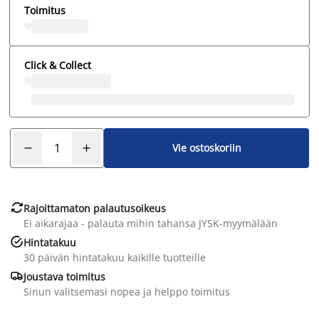
Toimitus
Click & Collect
Vie ostoskoriin

Rajoittamaton palautusoikeus
Ei aikarajaa - palauta mihin tahansa JYSK-myymälään

Hintatakuu
30 päivän hintatakuu kaikille tuotteille

Joustava toimitus
Sinun valitsemasi nopea ja helppo toimitus