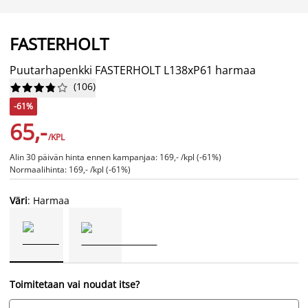
FASTERHOLT
Puutarhapenkki FASTERHOLT L138xP61 harmaa
(
106
)










-61%
65,-
/KPL
Alin 30 päivän hinta ennen kampanjaa: 169,- /kpl (-61%)
Normaalihinta: 169,- /kpl (-61%)
Väri
: Harmaa
Toimitetaan vai noudat itse?