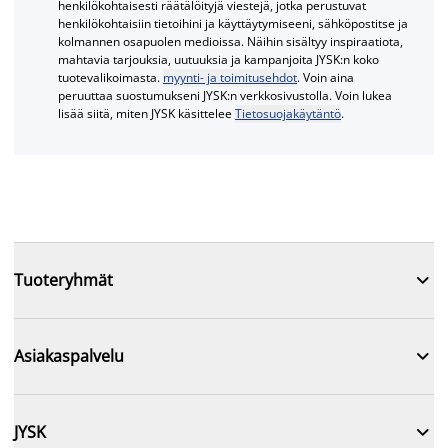
henkilökohtaisesti räätälöityjä viestejä, jotka perustuvat
henkilökohtaisiin tietoihini ja käyttäytymiseeni, sähköpostitse ja
kolmannen osapuolen medioissa. Näihin sisältyy inspiraatiota,
mahtavia tarjouksia, uutuuksia ja kampanjoita JYSK:n koko
tuotevalikoimasta.
myynti- ja toimitusehdot
. Voin aina
peruuttaa suostumukseni JYSK:n verkkosivustolla. Voin lukea
lisää siitä, miten JYSK käsittelee
Tietosuojakäytäntö
.

Tuoteryhmät

Asiakaspalvelu

JYSK