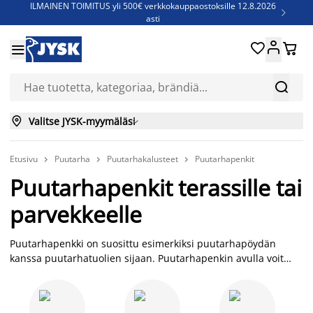
ILMAINEN TOIMITUS yli 500€ verkkokauppaostoksille 12.8.2026

asti
Parempiin uniin - Säästä jopa 60%





Sijauspatjoja - Säästä jopa 60%


Jenkkisänkyjä - Säästä jopa 60%


Valitse JYSK-myymäläsi

Etusivu
Puutarha
Puutarhakalusteet
Puutarhapenkit



Puutarhapenkit terassille tai
parvekkeelle
Puutarhapenkki on suosittu esimerkiksi puutarhapöydän
kanssa puutarhatuolien sijaan. Puutarhapenkin avulla voit
myös luoda viihtyisän nurkkauksen ulkotilaasi, ja käyttää
esimerkiksi lisäistuimena, kun saat vieraita. Penkille mahtuu
tyypillisesti istumaan 2-3 henkilöä. Valikoimastamme löydät