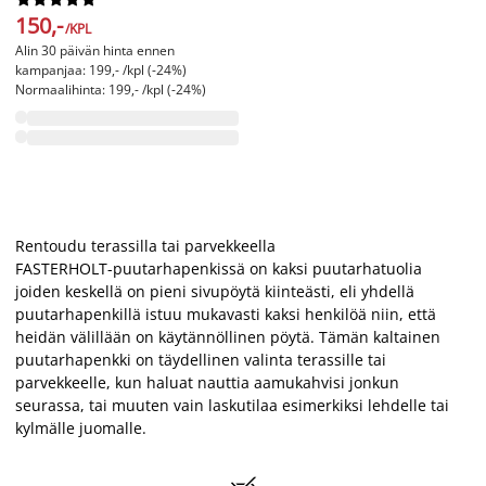
150,-
/KPL
Alin 30 päivän hinta ennen
kampanjaa: 199,- /kpl (-24%)
Normaalihinta: 199,- /kpl (-24%)
Rentoudu terassilla tai parvekkeella
FASTERHOLT-puutarhapenkissä on kaksi puutarhatuolia
joiden keskellä on pieni sivupöytä kiinteästi, eli yhdellä
puutarhapenkillä istuu mukavasti kaksi henkilöä niin, että
heidän välillään on käytännöllinen pöytä. Tämän kaltainen
puutarhapenkki on täydellinen valinta terassille tai
parvekkeelle, kun haluat nauttia aamukahvisi jonkun
seurassa, tai muuten vain laskutilaa esimerkiksi lehdelle tai
kylmälle juomalle.