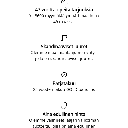

47 vuotta upeita tarjouksia
Yli 3600 myymälää ympäri maailmaa
49 maassa.

Skandinaaviset juuret
Olemme maailmanlaajuinen yritys,
jolla on skandinaaviset juuret.

Patjatakuu
25 vuoden takuu GOLD-patjoille.

Aina edullinen hinta
Olemme valinneet laajan valikoiman
tuotteita, joilla on aina edullinen