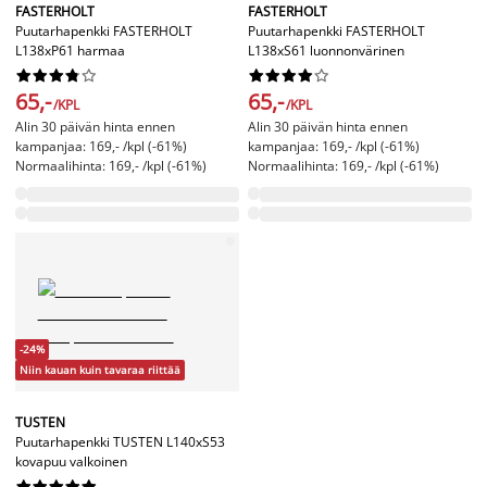
FASTERHOLT
FASTERHOLT
Puutarhapenkki FASTERHOLT
Puutarhapenkki FASTERHOLT
L138xP61 harmaa
L138xS61 luonnonvärinen




















65,-
65,-
/KPL
/KPL
Alin 30 päivän hinta ennen
Alin 30 päivän hinta ennen
kampanjaa: 169,- /kpl (-61%)
kampanjaa: 169,- /kpl (-61%)
Normaalihinta: 169,- /kpl (-61%)
Normaalihinta: 169,- /kpl (-61%)
-24%
Niin kauan kuin tavaraa riittää
TUSTEN
Puutarhapenkki TUSTEN L140xS53
kovapuu valkoinen









