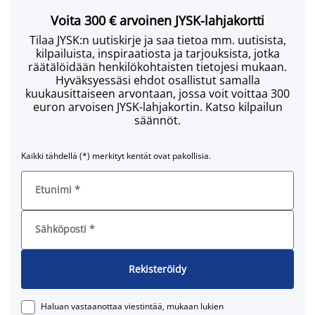
Voita 300 € arvoinen JYSK-lahjakortti
Tilaa JYSK:n uutiskirje ja saa tietoa mm. uutisista,
kilpailuista, inspiraatiosta ja tarjouksista, jotka
räätälöidään henkilökohtaisten tietojesi mukaan.
Hyväksyessäsi ehdot osallistut samalla
kuukausittaiseen arvontaan, jossa voit voittaa 300
euron arvoisen JYSK-lahjakortin. Katso kilpailun
säännöt.
Kaikki tähdellä (*) merkityt kentät ovat pakollisia.
Etunimi
*
Sähköposti
*
Rekisteröidy
Haluan vastaanottaa viestintää, mukaan lukien