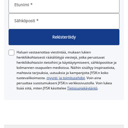
Etunimi
*
Sähköposti
*
Rekisteröidy
Haluan vastaanottaa viestintää, mukaan lukien
henkilökohtaisesti räätälöityjä viestejä, jotka perustuvat
henkilökohtaisiin tietoihini ja käyttäytymiseeni, sähköpostitse ja
kolmannen osapuolen medioissa. Näihin sisältyy inspiraatiota,
mahtavia tarjouksia, uutuuksia ja kampanjoita JYSK:n koko
tuotevalikoimasta.
myynti- ja toimitusehdot
. Voin aina
peruuttaa suostumukseni JYSK:n verkkosivustolla. Voin lukea
lisää siitä, miten JYSK käsittelee
Tietosuojakäytäntö
.