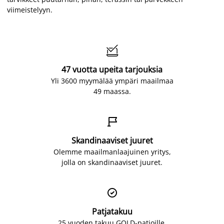
viimeistelyyn.

47 vuotta upeita tarjouksia
Yli 3600 myymälää ympäri maailmaa
49 maassa.

Skandinaaviset juuret
Olemme maailmanlaajuinen yritys,
jolla on skandinaaviset juuret.

Patjatakuu
25 vuoden takuu GOLD-patjoille.