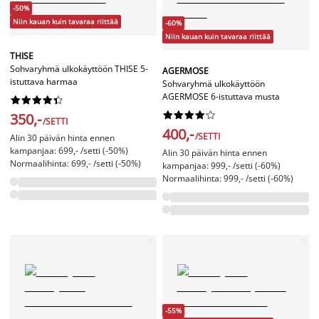
-50%
Niin kauan kuin tavaraa riittää
-60%
Niin kauan kuin tavaraa riittää
THISE
Sohvaryhmä ulkokäyttöön THISE 5-
AGERMOSE
istuttava harmaa
Sohvaryhmä ulkokäyttöön
AGERMOSE 6-istuttava musta




















350,-
/SETTI
400,-
/SETTI
Alin 30 päivän hinta ennen
kampanjaa: 699,- /setti (-50%)
Alin 30 päivän hinta ennen
Normaalihinta: 699,- /setti (-50%)
kampanjaa: 999,- /setti (-60%)
Normaalihinta: 999,- /setti (-60%)
-55%