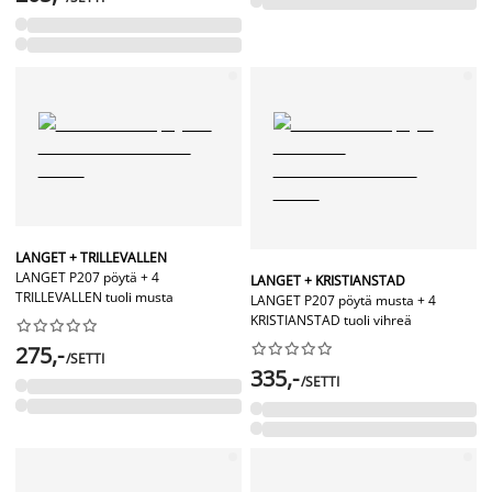
LANGET + TRILLEVALLEN
LANGET P207 pöytä + 4
LANGET + KRISTIANSTAD
TRILLEVALLEN tuoli musta
LANGET P207 pöytä musta + 4
KRISTIANSTAD tuoli vihreä




















275,-
/SETTI
335,-
/SETTI