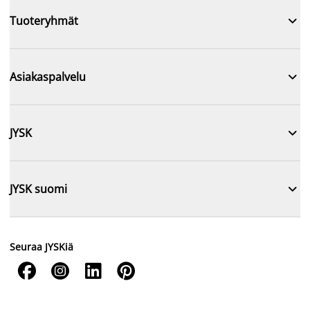

Tuoteryhmät

Asiakaspalvelu

JYSK

JYSK suomi
Seuraa JYSKiä



