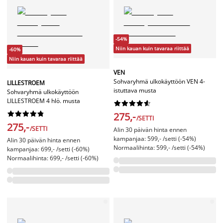
-54%
Niin kauan kuin tavaraa riittää
-60%
Niin kauan kuin tavaraa riittää
VEN
Sohvaryhmä ulkokäyttöön VEN 4-
LILLESTROEM
istuttava musta
Sohvaryhmä ulkokäyttöön
LILLESTROEM 4 hlö. musta




















275,-
/SETTI
275,-
/SETTI
Alin 30 päivän hinta ennen
kampanjaa: 599,- /setti (-54%)
Alin 30 päivän hinta ennen
Normaalihinta: 599,- /setti (-54%)
kampanjaa: 699,- /setti (-60%)
Normaalihinta: 699,- /setti (-60%)