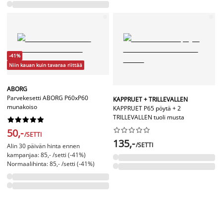
-41%
Niin kauan kuin tavaraa riittää
ABORG
Parvekesetti ABORG P60xP60
KAPPRUET + TRILLEVALLEN
munakoiso
KAPPRUET P65 pöytä + 2
TRILLEVALLEN tuoli musta




















50,-
/SETTI
135,-
/SETTI
Alin 30 päivän hinta ennen
kampanjaa: 85,- /setti (-41%)
Normaalihinta: 85,- /setti (-41%)