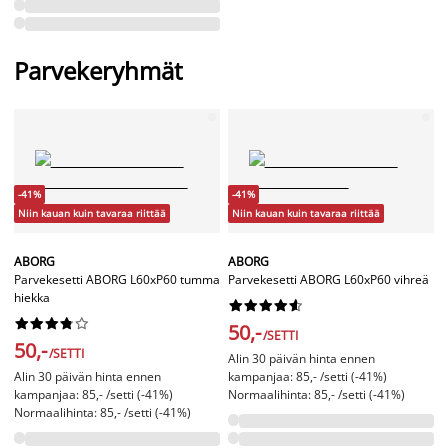
Parvekeryhmät
-41%
-41%
Niin kauan kuin tavaraa riittää
Niin kauan kuin tavaraa riittää
ABORG
ABORG
Parvekesetti ABORG L60xP60 tumma
Parvekesetti ABORG L60xP60 vihreä
hiekka




















50,-
/SETTI
50,-
/SETTI
Alin 30 päivän hinta ennen
Alin 30 päivän hinta ennen
kampanjaa: 85,- /setti (-41%)
kampanjaa: 85,- /setti (-41%)
Normaalihinta: 85,- /setti (-41%)
Normaalihinta: 85,- /setti (-41%)