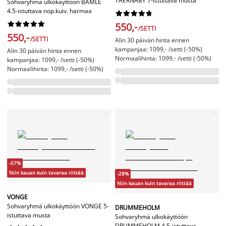
TAERNABY 7-istuttava musta
Sohvaryhmä ulkokäyttöön BAMLE
4.5-istuttava nop.kuiv. harmaa




















550,-
/SETTI
550,-
/SETTI
Alin 30 päivän hinta ennen
kampanjaa: 1099,- /setti (-50%)
Alin 30 päivän hinta ennen
Normaalihinta: 1099,- /setti (-50%)
kampanjaa: 1099,- /setti (-50%)
Normaalihinta: 1099,- /setti (-50%)
-57%
Niin kauan kuin tavaraa riittää
-28%
Niin kauan kuin tavaraa riittää
VONGE
Sohvaryhmä ulkokäyttöön VONGE 5-
DRUMMEHOLM
istuttava musta
Sohvaryhmä ulkokäyttöön
DRUMMEHOLM 4,5-istuttava