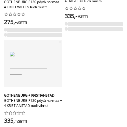
4 HAGLEBU tuoli musta
GOTHENBURG P120 pöytä harmaa +
4 TRILLEVALLEN tuoli musta




















335,-
/SETTI
275,-
/SETTI
GOTHENBURG + KRISTIANSTAD
GOTHENBURG P120 pöytä harmaa +
4 KRISTIANSTAD tuoli vihreä










335,-
/SETTI