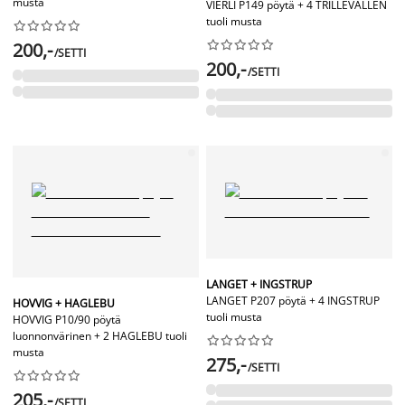
musta
VIERLI P149 pöytä + 4 TRILLEVALLEN
tuoli musta




















200,-
/SETTI
200,-
/SETTI
LANGET + INGSTRUP
LANGET P207 pöytä + 4 INGSTRUP
HOVVIG + HAGLEBU
tuoli musta
HOVVIG P10/90 pöytä
luonnonvärinen + 2 HAGLEBU tuoli










musta
275,-
/SETTI










205,-
/SETTI