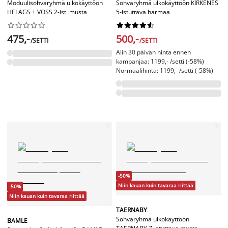
Moduulisohvaryhmä ulkokäyttöön
Sohvaryhmä ulkokäyttöön KIRKENES
HELAGS + VOSS 2-ist. musta
5-istuttava harmaa




















475,-
500,-
/SETTI
/SETTI
Alin 30 päivän hinta ennen
kampanjaa: 1199,- /setti (-58%)
Normaalihinta: 1199,- /setti (-58%)
-50%
Niin kauan kuin tavaraa riittää
-50%
Niin kauan kuin tavaraa riittää
TAERNABY
Sohvaryhmä ulkokäyttöön
BAMLE