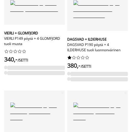
VIERLI + GLOMFJORD
VIERLI P149 pöytä + 4 GLOMFJORD
DAGSVAD + ILDERHUSE
tuoli musta
DAGSVAD P190 pöytä + 4
ILDERHUSE tuoli luonnonvärinen




















340,-
/SETTI
380,-
/SETTI