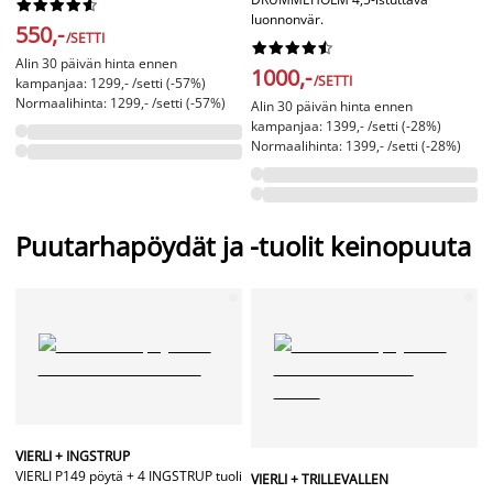










luonnonvär.
550,-
/SETTI










Alin 30 päivän hinta ennen
1000,-
/SETTI
kampanjaa: 1299,- /setti (-57%)
Normaalihinta: 1299,- /setti (-57%)
Alin 30 päivän hinta ennen
kampanjaa: 1399,- /setti (-28%)
Normaalihinta: 1399,- /setti (-28%)
Puutarhapöydät ja -tuolit keinopuuta
VIERLI + INGSTRUP
VIERLI P149 pöytä + 4 INGSTRUP tuoli
VIERLI + TRILLEVALLEN