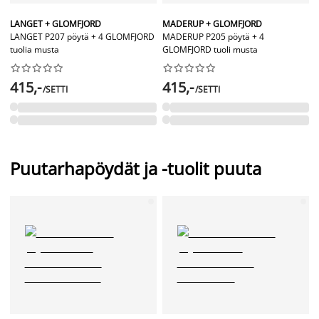
LANGET + GLOMFJORD
MADERUP + GLOMFJORD
LANGET P207 pöytä + 4 GLOMFJORD
MADERUP P205 pöytä + 4
tuolia musta
GLOMFJORD tuoli musta




















415,-
415,-
/SETTI
/SETTI
Puutarhapöydät ja -tuolit puuta