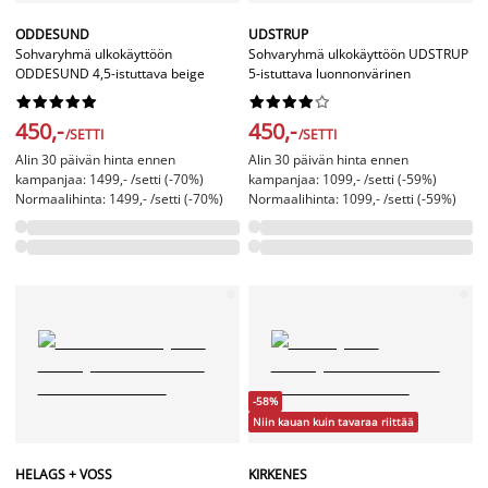
ODDESUND
UDSTRUP
Sohvaryhmä ulkokäyttöön
Sohvaryhmä ulkokäyttöön UDSTRUP
ODDESUND 4,5-istuttava beige
5-istuttava luonnonvärinen




















450,-
450,-
/SETTI
/SETTI
Alin 30 päivän hinta ennen
Alin 30 päivän hinta ennen
kampanjaa: 1499,- /setti (-70%)
kampanjaa: 1099,- /setti (-59%)
Normaalihinta: 1499,- /setti (-70%)
Normaalihinta: 1099,- /setti (-59%)
-58%
Niin kauan kuin tavaraa riittää
HELAGS + VOSS
KIRKENES