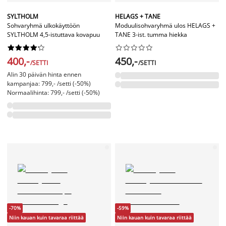
SYLTHOLM
HELAGS + TANE
Sohvaryhmä ulkokäyttöön
Moduulisohvaryhmä ulos HELAGS +
SYLTHOLM 4,5-istuttava kovapuu
TANE 3-ist. tumma hiekka




















400,-
450,-
/SETTI
/SETTI
Alin 30 päivän hinta ennen
kampanjaa: 799,- /setti (-50%)
Normaalihinta: 799,- /setti (-50%)
-70%
-59%
Niin kauan kuin tavaraa riittää
Niin kauan kuin tavaraa riittää