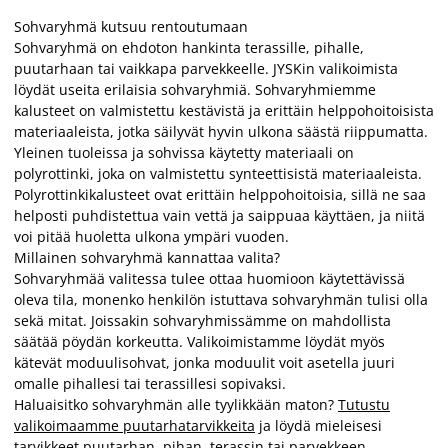
Sohvaryhmä kutsuu rentoutumaan
Sohvaryhmä on ehdoton hankinta terassille, pihalle,
puutarhaan tai vaikkapa parvekkeelle. JYSKin valikoimista
löydät useita erilaisia sohvaryhmiä. Sohvaryhmiemme
kalusteet on valmistettu kestävistä ja erittäin helppohoitoisista
materiaaleista, jotka säilyvät hyvin ulkona säästä riippumatta.
Yleinen tuoleissa ja sohvissa käytetty materiaali on
polyrottinki, joka on valmistettu synteettisistä materiaaleista.
Polyrottinkikalusteet ovat erittäin helppohoitoisia, sillä ne saa
helposti puhdistettua vain vettä ja saippuaa käyttäen, ja niitä
voi pitää huoletta ulkona ympäri vuoden.
Millainen sohvaryhmä kannattaa valita?
Sohvaryhmää valitessa tulee ottaa huomioon käytettävissä
oleva tila, monenko henkilön istuttava sohvaryhmän tulisi olla
sekä mitat. Joissakin sohvaryhmissämme on mahdollista
säätää pöydän korkeutta. Valikoimistamme löydät myös
kätevät moduulisohvat, jonka moduulit voit asetella juuri
omalle pihallesi tai terassillesi sopivaksi.
Haluaisitko sohvaryhmän alle tyylikkään maton?
Tutustu
valikoimaamme puutarhatarvikkeita
ja löydä mieleisesi
tarvikkeet puutarhan, pihan, terassin tai parvekkeen