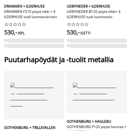
DRAMMEN + ILDERHUSE
UDBYNEDER + ILDERHUSE
DRAMMEN P210 pöytä tiikki + 4
UDBYNEDER Ø120 pöytä tiikki+ 4
ILDERHUSE tuoli luonnonvärinen
ILDERHUSE tuoli luonnonvär.




















530,-
530,-
/KPL
/SETTI
Puutarhapöydät ja -tuolit metallia
GOTHENBURG + HAGLEBU
GOTHENBURG P120 pöytä harmaa +
GOTHENBURG + TRILLEVALLEN