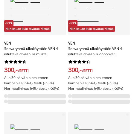
-53%
-53%
Niin kauan kuin tavaraa riittää
Niin kauan kuin tavaraa riittää
VEN
VEN
Sohvaryhmä ulkokäyttöön VEN 4-
Sohvaryhmä ulkokäyttöön VEN 4-
istuttava divaanilla musta
istuttava divaani luonnonvär.




















300,-
300,-
/SETTI
/SETTI
Alin 30 päivän hinta ennen
Alin 30 päivän hinta ennen
kampanjaa: 649,- /setti (-53%)
kampanjaa: 649,- /setti (-53%)
Normaalihinta: 649,- /setti (-53%)
Normaalihinta: 649,- /setti (-53%)