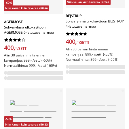
Niin kauan kuin tavaraa riittää
-60%
Niin kauan kuin tavaraa riittää
BEJSTRUP
Sohvaryhmä ulkokäyttöön BEJSTRUP
AGERMOSE
4-istuttava harmaa
Sohvaryhmä ulkokäyttöön
AGERMOSE 6-istuttava harmaa




















400,-
/SETTI
400,-
/SETTI
Alin 30 päivän hinta ennen
kampanjaa: 899,- /setti (-55%)
Alin 30 päivän hinta ennen
Normaalihinta: 899,- /setti (-55%)
kampanjaa: 999,- /setti (-60%)
Normaalihinta: 999,- /setti (-60%)
-50%
Niin kauan kuin tavaraa riittää