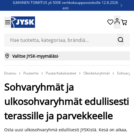
ILMAINEN TOIMITUS yli 500€ verkkokauppaostoksille 12.8.2026

asti
Parempiin uniin - Säästä jopa 60%





Sijauspatjoja - Säästä jopa 60%

Jenkkisänkyjä - Säästä jopa 60%



Valitse JYSK-myymäläsi

Etusivu
Puutarha
Puutarhakalusteet
Oleskeluryhmät
Sohvaryh




Sohvaryhmät ja
ulkosohvaryhmät edullisesti
terassille ja parvekkeelle
Osta uusi ulkosohvaryhmä edullisesti JYSKistä. Kesä on aikaa,