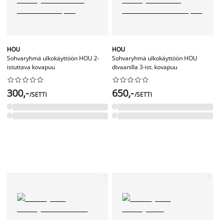
HOU
HOU
Sohvaryhmä ulkokäyttöön HOU 2-
Sohvaryhmä ulkokäyttöön HOU
istuttava kovapuu
divaanilla 3-ist. kovapuu




















300,-
650,-
/SETTI
/SETTI