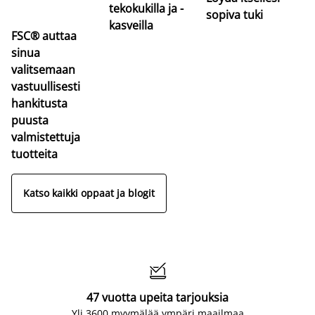
tekokukilla ja -
sopiva tuki
kasveilla
FSC® auttaa
sinua
valitsemaan
vastuullisesti
hankitusta
puusta
valmistettuja
tuotteita
Katso kaikki oppaat ja blogit

47 vuotta upeita tarjouksia
Yli 3600 myymälää ympäri maailmaa