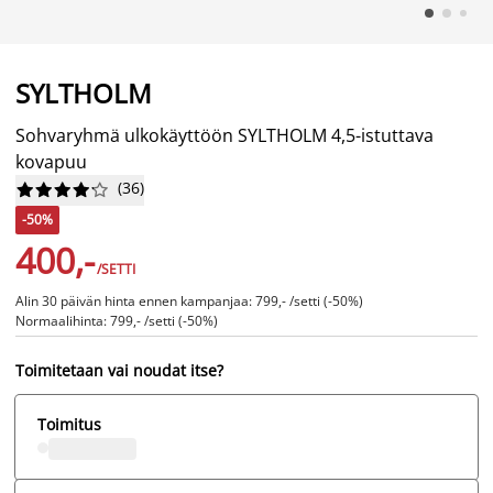
SYLTHOLM
Sohvaryhmä ulkokäyttöön SYLTHOLM 4,5-istuttava
kovapuu
(
36
)










-50%
400,-
/SETTI
Alin 30 päivän hinta ennen kampanjaa: 799,- /setti (-50%)
Normaalihinta: 799,- /setti (-50%)
Toimitetaan vai noudat itse?
Toimitus