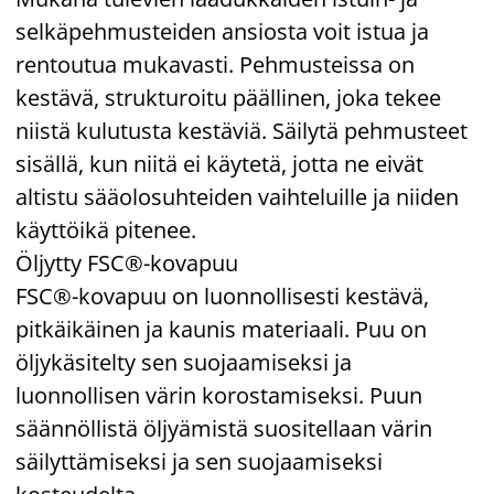
selkäpehmusteiden ansiosta voit istua ja
rentoutua mukavasti. Pehmusteissa on
kestävä, strukturoitu päällinen, joka tekee
niistä kulutusta kestäviä. Säilytä pehmusteet
sisällä, kun niitä ei käytetä, jotta ne eivät
altistu sääolosuhteiden vaihteluille ja niiden
käyttöikä pitenee.
Öljytty FSC®-kovapuu
FSC®-kovapuu on luonnollisesti kestävä,
pitkäikäinen ja kaunis materiaali. Puu on
öljykäsitelty sen suojaamiseksi ja
luonnollisen värin korostamiseksi. Puun
säännöllistä öljyämistä suositellaan värin
säilyttämiseksi ja sen suojaamiseksi