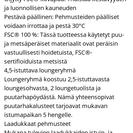
ja luonnollisen kauneuden
Pestävä päällinen: Pehmusteiden päälliset
voidaan irrottaa ja pestä 30°C
FSC® 100 %: Tässä tuotteessa käytetyt puu-
ja metsäperäiset materiaalit ovat peräisin
vastuullisesti hoidetuista, FSC®-
sertifioiduista metsistä
4,5-istuttava loungeryhmä
Loungeryhmä koostuu 2,5-istuttavasta
loungesohvasta, 2 loungetuolista ja
puutarhapöydästä. Nämä yhteensopivat
puutarhakalusteet tarjoavat mukavan
istumapaikan 5 hengelle.
Laadukkaat pehmusteet
Mukana tulevien laadukkaiden istuin- ja