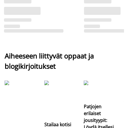
Aiheeseen liittyvät oppaat ja
blogikirjoitukset
Si
uu
va
Patjojen
erilaiset
jousityypit:
Stailaa kotisi
Löydä itsellesi