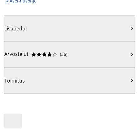
Asennusohje

Lisätiedot

Arvostelut
(
36
)











Toimitus
