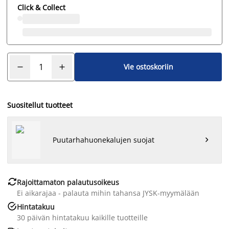
Click & Collect
Vie ostoskoriin
Suositellut tuotteet
Puutarhahuonekalujen suojat


Rajoittamaton palautusoikeus
Ei aikarajaa - palauta mihin tahansa JYSK-myymälään

Hintatakuu
30 päivän hintatakuu kaikille tuotteille