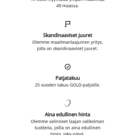
49 maassa.

Skandinaaviset juuret
Olemme maailmanlaajuinen yritys,
jolla on skandinaaviset juuret.

Patjatakuu
25 vuoden takuu GOLD-patjoille.

Aina edullinen hinta
Olemme valinneet laajan valikoiman
tuotteita, joilla on aina edullinen
hinta. Joka päivä.