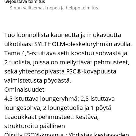

Joustava toimitus
Sinun valitsemasi nopea ja helppo toimitus
Tuo luonnollista kauneutta ja mukavuutta
ulkotilaasi SYLTHOLM-oleskeluryhmän avulla.
Tämä 4,5-istuttava setti koostuu sohvasta ja
2 tuolista, joissa on miellyttävät pehmusteet,
sekä yhteensopivasta FSC®-kovapuusta
valmistetusta pöydästä.
Ominaisuudet
4,5-istuttava loungeryhmä: 2,5-istuttava
loungesohva, 2 loungetuolia ja 1 pöytä
Laadukkaat pehmusteet: Kestävä,
strukturoitu päällinen
Öljytty FSC®-kovapuu: Yhdistää kestävyyden