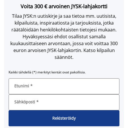
Voita 300 € arvoinen JYSK-lahjakortti
Tilaa JYSK:n uutiskirje ja saa tietoa mm. uutisista,
kilpailuista, inspiraatiosta ja tarjouksista, jotka
räätälöidään henkilökohtaisten tietojesi mukaan.
Hyväksyessäsi ehdot osallistut samalla
kuukausittaiseen arvontaan, jossa voit voittaa 300
euron arvoisen JYSK-lahjakortin. Katso kilpailun
säännöt.
Kaikki tähdellä (*) merkityt kentät ovat pakollisia.
Etunimi
*
Sähköposti
*
Rekisteröidy