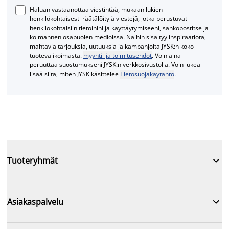
Haluan vastaanottaa viestintää, mukaan lukien
henkilökohtaisesti räätälöityjä viestejä, jotka perustuvat
henkilökohtaisiin tietoihini ja käyttäytymiseeni, sähköpostitse ja
kolmannen osapuolen medioissa. Näihin sisältyy inspiraatiota,
mahtavia tarjouksia, uutuuksia ja kampanjoita JYSK:n koko
tuotevalikoimasta.
myynti- ja toimitusehdot
. Voin aina
peruuttaa suostumukseni JYSK:n verkkosivustolla. Voin lukea
lisää siitä, miten JYSK käsittelee
Tietosuojakäytäntö
.

Tuoteryhmät

Asiakaspalvelu