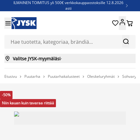
ILMAINEN TOIMITUS yli 500€ verkkokauppaostoksille 12.8.2026

asti
Parempiin uniin - Säästä jopa 60%





Sijauspatjoja - Säästä jopa 60%

Jenkkisänkyjä - Säästä jopa 60%



Valitse JYSK-myymäläsi

Etusivu
Puutarha
Puutarhakalusteet
Oleskeluryhmät
Sohvaryh




-50%
Niin kauan kuin tavaraa riittää