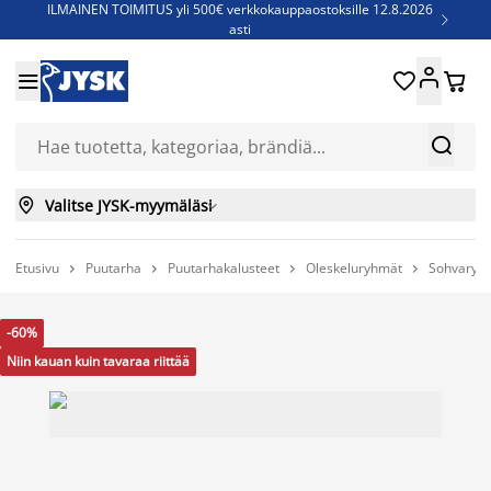
ILMAINEN TOIMITUS yli 500€ verkkokauppaostoksille 12.8.2026

asti
Parempiin uniin - Säästä jopa 60%





Sijauspatjoja - Säästä jopa 60%

Jenkkisänkyjä - Säästä jopa 60%



Valitse JYSK-myymäläsi

Etusivu
Puutarha
Puutarhakalusteet
Oleskeluryhmät
Sohvaryh




-60%
Niin kauan kuin tavaraa riittää