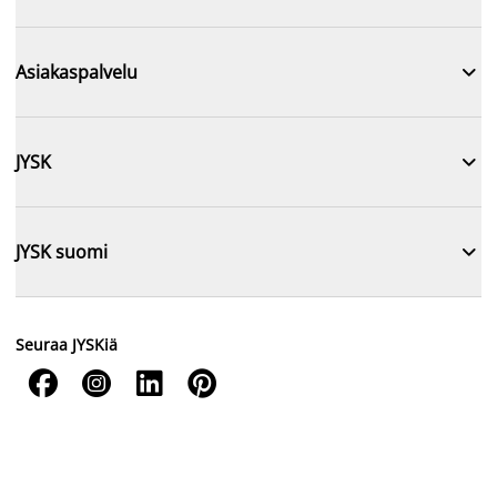

Asiakaspalvelu

JYSK

JYSK suomi
Seuraa JYSKiä



