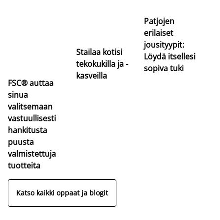
uu
va
Patjojen
erilaiset
jousityypit:
Stailaa kotisi
Löydä itsellesi
tekokukilla ja -
sopiva tuki
kasveilla
FSC® auttaa
sinua
valitsemaan
vastuullisesti
hankitusta
puusta
valmistettuja
tuotteita
Katso kaikki oppaat ja blogit