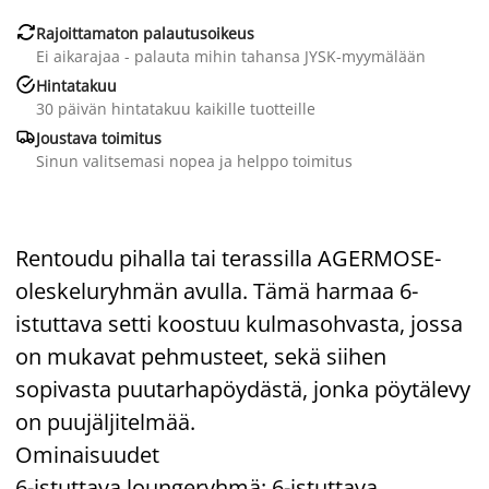

Rajoittamaton palautusoikeus
Ei aikarajaa - palauta mihin tahansa JYSK-myymälään

Hintatakuu
30 päivän hintatakuu kaikille tuotteille

Joustava toimitus
Sinun valitsemasi nopea ja helppo toimitus
Rentoudu pihalla tai terassilla AGERMOSE-
oleskeluryhmän avulla. Tämä harmaa 6-
istuttava setti koostuu kulmasohvasta, jossa
on mukavat pehmusteet, sekä siihen
sopivasta puutarhapöydästä, jonka pöytälevy
on puujäljitelmää.
Ominaisuudet
6-istuttava loungeryhmä: 6-istuttava