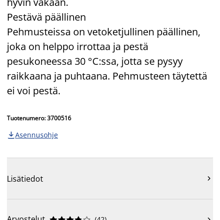
hyvin vakaan.
Pestävä päällinen
Pehmusteissa on vetoketjullinen päällinen,
joka on helppo irrottaa ja pestä
pesukoneessa 30 °C:ssa, jotta se pysyy
raikkaana ja puhtaana. Pehmusteen täytettä
ei voi pestä.
Tuotenumero: 3700516
Asennusohje

Lisätiedot

Arvostelut
(
42
)










