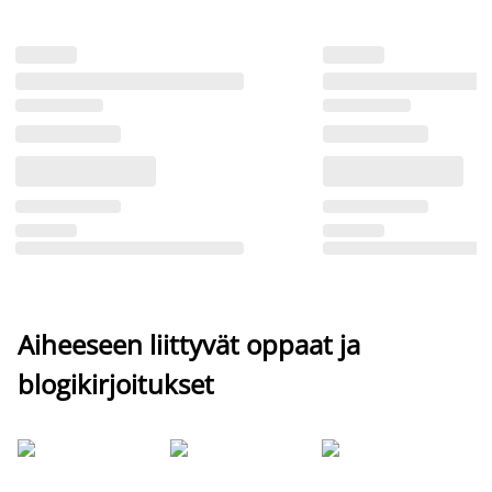
Aiheeseen liittyvät oppaat ja
blogikirjoitukset
Si