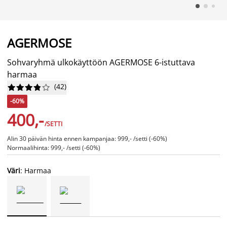
AGERMOSE
Sohvaryhmä ulkokäyttöön AGERMOSE 6-istuttava
harmaa
(
42
)










-60%
400,-
/SETTI
Alin 30 päivän hinta ennen kampanjaa: 999,- /setti (-60%)
Normaalihinta: 999,- /setti (-60%)
Väri
: Harmaa