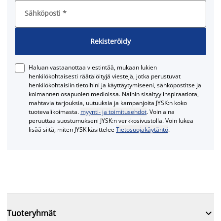
Sähköposti
*
Rekisteröidy
Haluan vastaanottaa viestintää, mukaan lukien
henkilökohtaisesti räätälöityjä viestejä, jotka perustuvat
henkilökohtaisiin tietoihini ja käyttäytymiseeni, sähköpostitse ja
kolmannen osapuolen medioissa. Näihin sisältyy inspiraatiota,
mahtavia tarjouksia, uutuuksia ja kampanjoita JYSK:n koko
tuotevalikoimasta.
myynti- ja toimitusehdot
. Voin aina
peruuttaa suostumukseni JYSK:n verkkosivustolla. Voin lukea
lisää siitä, miten JYSK käsittelee
Tietosuojakäytäntö
.

Tuoteryhmät