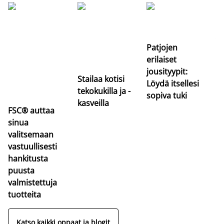
Si
uu
va
Patjojen
erilaiset
jousityypit:
Stailaa kotisi
Löydä itsellesi
tekokukilla ja -
sopiva tuki
kasveilla
FSC® auttaa
sinua
valitsemaan
vastuullisesti
hankitusta
puusta
valmistettuja
tuotteita
Katso kaikki oppaat ja blogit