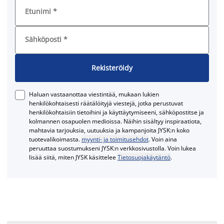
Etunimi
*
Sähköposti
*
Rekisteröidy
Haluan vastaanottaa viestintää, mukaan lukien
henkilökohtaisesti räätälöityjä viestejä, jotka perustuvat
henkilökohtaisiin tietoihini ja käyttäytymiseeni, sähköpostitse ja
kolmannen osapuolen medioissa. Näihin sisältyy inspiraatiota,
mahtavia tarjouksia, uutuuksia ja kampanjoita JYSK:n koko
tuotevalikoimasta.
myynti- ja toimitusehdot
. Voin aina
peruuttaa suostumukseni JYSK:n verkkosivustolla. Voin lukea
lisää siitä, miten JYSK käsittelee
Tietosuojakäytäntö
.