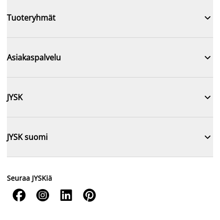

Tuoteryhmät

Asiakaspalvelu

JYSK

JYSK suomi
Seuraa JYSKiä



