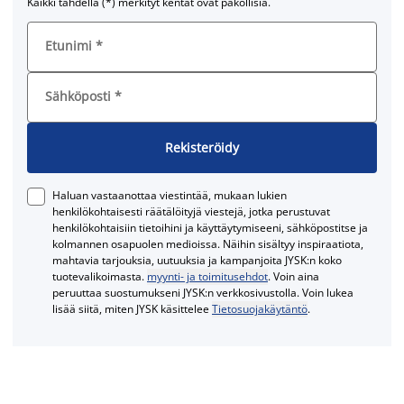
Kaikki tähdellä (*) merkityt kentät ovat pakollisia.
Etunimi
*
Sähköposti
*
Rekisteröidy
Haluan vastaanottaa viestintää, mukaan lukien
henkilökohtaisesti räätälöityjä viestejä, jotka perustuvat
henkilökohtaisiin tietoihini ja käyttäytymiseeni, sähköpostitse ja
kolmannen osapuolen medioissa. Näihin sisältyy inspiraatiota,
mahtavia tarjouksia, uutuuksia ja kampanjoita JYSK:n koko
tuotevalikoimasta.
myynti- ja toimitusehdot
. Voin aina
peruuttaa suostumukseni JYSK:n verkkosivustolla. Voin lukea
lisää siitä, miten JYSK käsittelee
Tietosuojakäytäntö
.