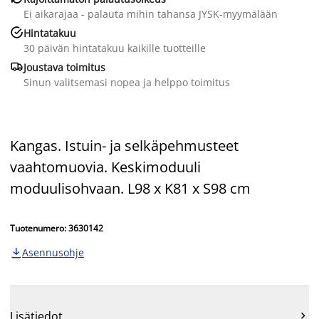
Ei aikarajaa - palauta mihin tahansa JYSK-myymälään

Hintatakuu
30 päivän hintatakuu kaikille tuotteille

Joustava toimitus
Sinun valitsemasi nopea ja helppo toimitus
Kangas. Istuin- ja selkäpehmusteet
vaahtomuovia. Keskimoduuli
moduulisohvaan. L98 x K81 x S98 cm
Tuotenumero: 3630142
Asennusohje

Lisätiedot
