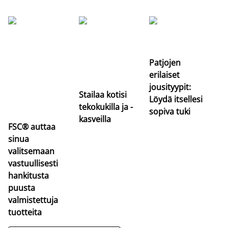
Si
uu
va
Patjojen
erilaiset
jousityypit:
Stailaa kotisi
Löydä itsellesi
tekokukilla ja -
sopiva tuki
kasveilla
FSC® auttaa
sinua
valitsemaan
vastuullisesti
hankitusta
puusta
valmistettuja
tuotteita