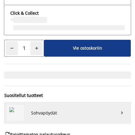
Click & Collect
Vie ostoskoriin
Suositellut tuotteet
Sohvapöydät


Rajoittamaton palautusoikeus