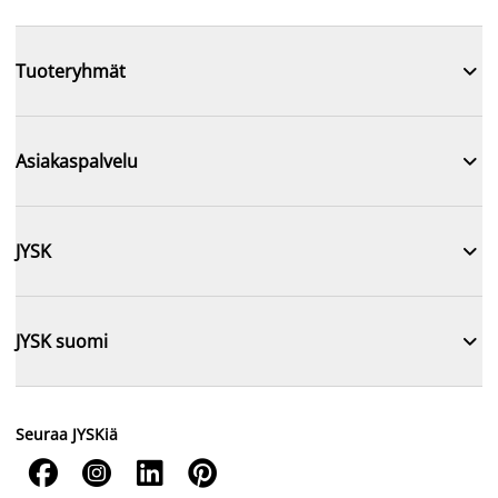

Tuoteryhmät

Asiakaspalvelu

JYSK

JYSK suomi
Seuraa JYSKiä



