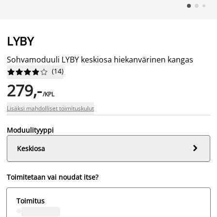
LYBY
Sohvamoduuli LYBY keskiosa hiekanvärinen kangas
(
14
)










279,-
/KPL
Lisäksi mahdolliset toimituskulut
Moduulityyppi

Keskiosa
Toimitetaan vai noudat itse?
Toimitus