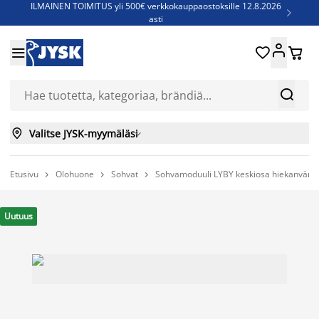
ILMAINEN TOIMITUS yli 500€ verkkokauppaostoksille 12.8.2026

asti
Parempiin uniin - Säästä jopa 60%





Sijauspatjoja - Säästä jopa 60%

Jenkkisänkyjä - Säästä jopa 60%



Valitse JYSK-myymäläsi

Etusivu
Olohuone
Sohvat
Sohvamoduuli LYBY keskiosa hiekanväri



Uutuus