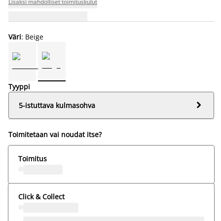
Lisäksi mahdolliset toimituskulut
Väri
: Beige
Tyyppi

5-istuttava kulmasohva
Toimitetaan vai noudat itse?
Toimitus
Click & Collect