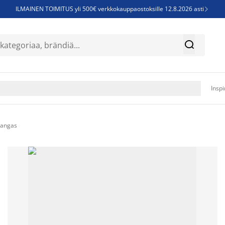
ILMAINEN TOIMITUS yli 500€ verkkokauppaostoksille 12.8.2026 asti

Parempiin uniin - Säästä jopa 60%


Sijauspatjoja - Säästä jopa 60%

Jenkkisänkyjä - Säästä jopa 60%

Inspi
kangas