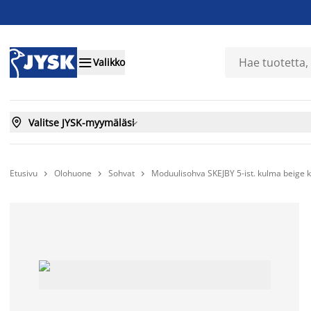

Valikko

Valitse JYSK-myymäläsi

Etusivu
Olohuone
Sohvat
Moduulisohva SKEJBY 5-ist. kulma beige 


