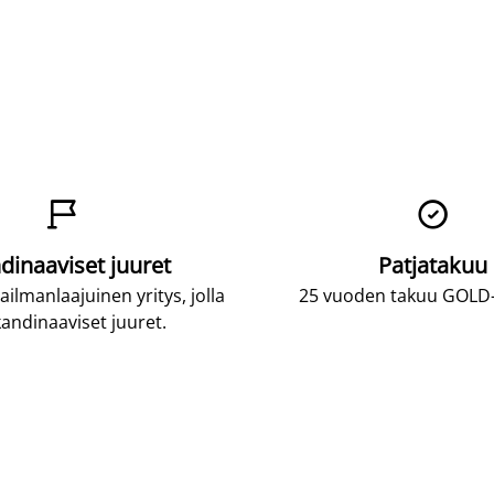


dinaaviset juuret
Patjatakuu
lmanlaajuinen yritys, jolla
25 vuoden takuu GOLD-p
andinaaviset juuret.