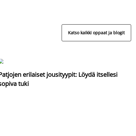
Katso kaikki oppaat ja blogit
S
Patjojen erilaiset jousityypit: Löydä itsellesi
sopiva tuki