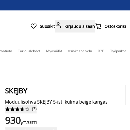



Suosikit
Kirjaudu sisään
Ostoskorisi
raatiota
Tarjouslehdet
Myymälät
Asiakaspalvelu
B2B
Työpaikat
SKEJBY
Moduulisohva SKEJBY 5-ist. kulma beige kangas
(
3
)










930,-
/SETTI