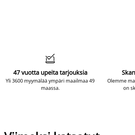

47 vuotta upeita tarjouksia
Skan
Yli 3600 myymälää ympäri maailmaa 49
Olemme maai
maassa.
on sk