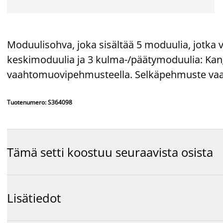
Moduulisohva, joka sisältää 5 moduulia, jotka vo
keskimoduulia ja 3 kulma-/päätymoduulia: Kang
vaahtomuovipehmusteella. Selkäpehmuste va
Tuotenumero: S364098
Tämä setti koostuu seuraavista osista
Lisätiedot