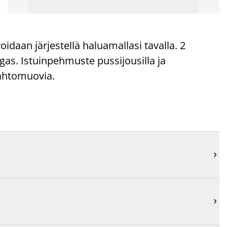
idaan järjestellä haluamallasi tavalla. 2
as. Istuinpehmuste pussijousilla ja
ahtomuovia.

