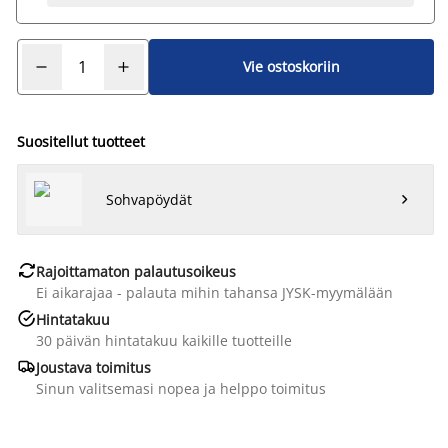
Vie ostoskoriin
Suositellut tuotteet
Sohvapöydät


Rajoittamaton palautusoikeus
Ei aikarajaa - palauta mihin tahansa JYSK-myymälään

Hintatakuu
30 päivän hintatakuu kaikille tuotteille

Joustava toimitus
Sinun valitsemasi nopea ja helppo toimitus