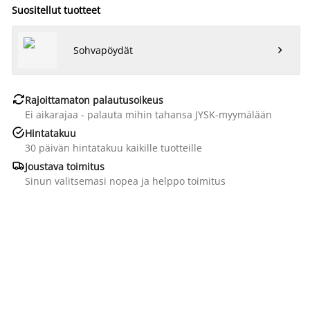
Suositellut tuotteet
Sohvapöydät


Rajoittamaton palautusoikeus
Ei aikarajaa - palauta mihin tahansa JYSK-myymälään

Hintatakuu
30 päivän hintatakuu kaikille tuotteille

Joustava toimitus
Sinun valitsemasi nopea ja helppo toimitus