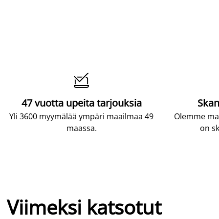

47 vuotta upeita tarjouksia
Skan
Yli 3600 myymälää ympäri maailmaa 49
Olemme maai
maassa.
on sk
Viimeksi katsotut