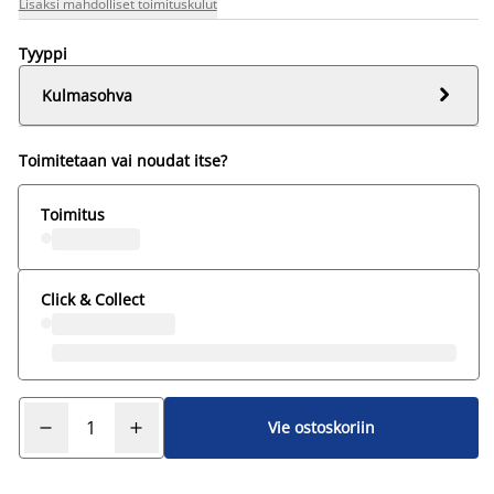
Lisäksi mahdolliset toimituskulut
Tyyppi

Kulmasohva
Toimitetaan vai noudat itse?
Toimitus
Click & Collect
Vie ostoskoriin