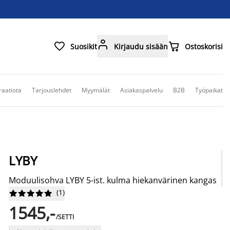



Suosikit
Kirjaudu sisään
Ostoskorisi
raatiota
Tarjouslehdet
Myymälät
Asiakaspalvelu
B2B
Työpaikat
LYBY
Moduulisohva LYBY 5-ist. kulma hiekanvärinen kangas
(
1
)










1545,-
/SETTI