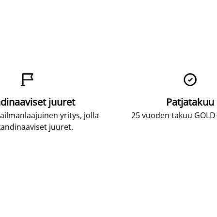


dinaaviset juuret
Patjatakuu
lmanlaajuinen yritys, jolla
25 vuoden takuu GOLD-p
andinaaviset juuret.