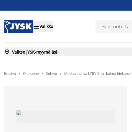

Valikko

Valitse JYSK-myymäläsi

Etusivu
Olohuone
Sohvat
Moduulisohva LYBY 5-ist. kulma hiekanv


