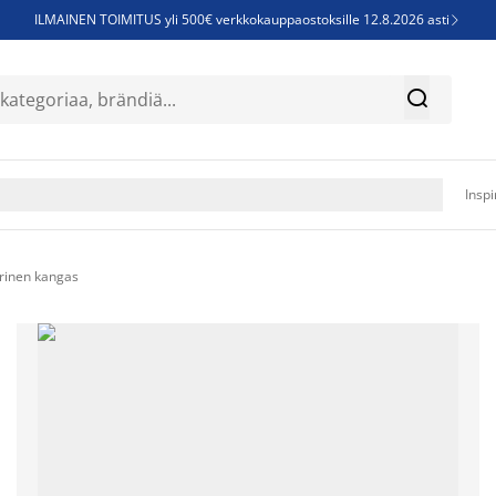
ILMAINEN TOIMITUS yli 500€ verkkokauppaostoksille 12.8.2026 asti

Parempiin uniin - Säästä jopa 60%


Sijauspatjoja - Säästä jopa 60%

Jenkkisänkyjä - Säästä jopa 60%

Inspi
ärinen kangas