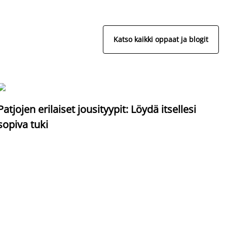
Katso kaikki oppaat ja blogit
S
Patjojen erilaiset jousityypit: Löydä itsellesi
sopiva tuki