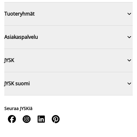

Tuoteryhmät

Asiakaspalvelu

JYSK

JYSK suomi
Seuraa JYSKiä



