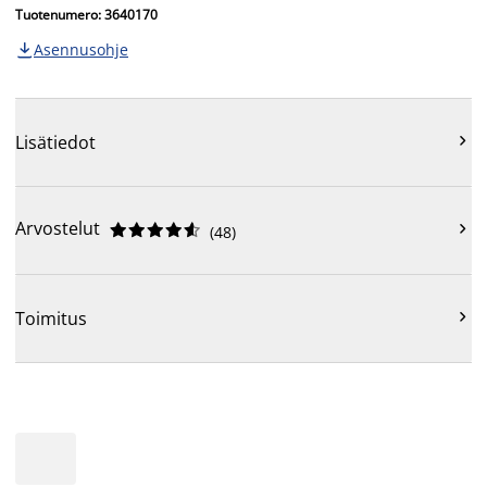
Tuotenumero: 3640170
Asennusohje


Lisätiedot
Arvostelut











(
48
)

Toimitus