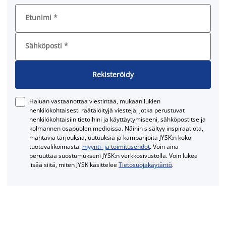
Etunimi
*
Sähköposti
*
Rekisteröidy
Haluan vastaanottaa viestintää, mukaan lukien
henkilökohtaisesti räätälöityjä viestejä, jotka perustuvat
henkilökohtaisiin tietoihini ja käyttäytymiseeni, sähköpostitse ja
kolmannen osapuolen medioissa. Näihin sisältyy inspiraatiota,
mahtavia tarjouksia, uutuuksia ja kampanjoita JYSK:n koko
tuotevalikoimasta.
myynti- ja toimitusehdot
. Voin aina
peruuttaa suostumukseni JYSK:n verkkosivustolla. Voin lukea
lisää siitä, miten JYSK käsittelee
Tietosuojakäytäntö
.