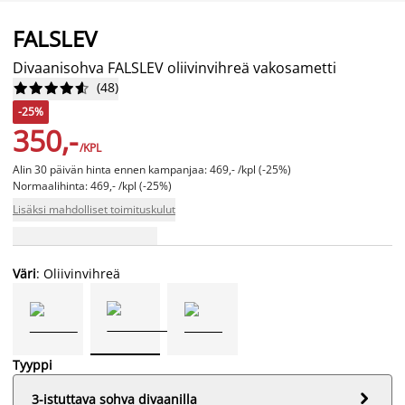
FALSLEV
Divaanisohva FALSLEV oliivinvihreä vakosametti
(
48
)










-25%
350,-
/KPL
Alin 30 päivän hinta ennen kampanjaa: 469,- /kpl (-25%)
Normaalihinta: 469,- /kpl (-25%)
Lisäksi mahdolliset toimituskulut
Väri
: Oliivinvihreä
Tyyppi

3-istuttava sohva divaanilla