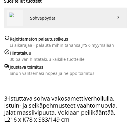
Suositellut tuotteet

Sohvapöydät

Rajoittamaton palautusoikeus
Ei aikarajaa - palauta mihin tahansa JYSK-myymälään

Hintatakuu
30 päivän hintatakuu kaikille tuotteille

Joustava toimitus
Sinun valitsemasi nopea ja helppo toimitus
3-istuttava sohva vakosamettiverhoilulla.
Istuin- ja selkäpehmusteet vaahtomuovia.
Jalat massiivipuuta. Voidaan peilikääntää.
L216 x K78 x S83/149 cm