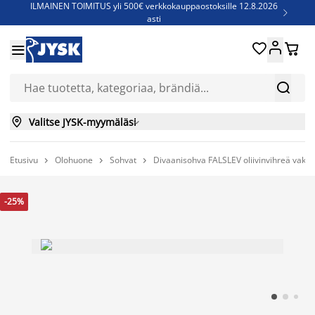
ILMAINEN TOIMITUS yli 500€ verkkokauppaostoksille 12.8.2026

asti
Parempiin uniin - Säästä jopa 60%





Sijauspatjoja - Säästä jopa 60%


Jenkkisänkyjä - Säästä jopa 60%


Valitse JYSK-myymäläsi

Etusivu
Olohuone
Sohvat
Divaanisohva FALSLEV oliivinvihreä vako



-25%