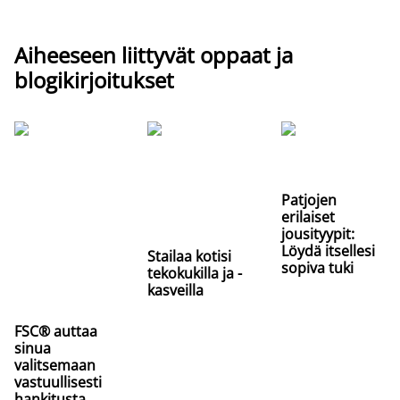
Aiheeseen liittyvät oppaat ja
blogikirjoitukset
Patjojen
erilaiset
jousityypit:
Löydä itsellesi
Stailaa kotisi
sopiva tuki
tekokukilla ja -
kasveilla
FSC® auttaa
sinua
valitsemaan
vastuullisesti
hankitusta