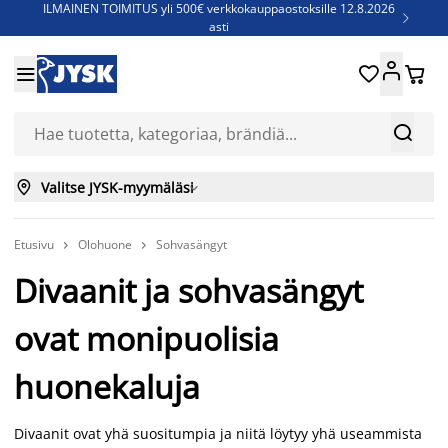
ILMAINEN TOIMITUS yli 500€ verkkokauppaostoksille 12.8.2026

asti
Parempiin uniin - Säästä jopa 60%





Sijauspatjoja - Säästä jopa 60%

Jenkkisänkyjä - Säästä jopa 60%



Valitse JYSK-myymäläsi

Etusivu
Olohuone
Sohvasängyt


Divaanit ja sohvasängyt
ovat monipuolisia
huonekaluja
Divaanit ovat yhä suositumpia ja niitä löytyy yhä useammista