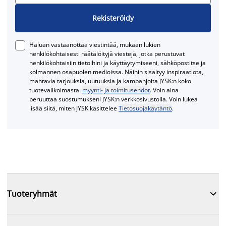
Rekisteröidy
Haluan vastaanottaa viestintää, mukaan lukien
henkilökohtaisesti räätälöityjä viestejä, jotka perustuvat
henkilökohtaisiin tietoihini ja käyttäytymiseeni, sähköpostitse ja
kolmannen osapuolen medioissa. Näihin sisältyy inspiraatiota,
mahtavia tarjouksia, uutuuksia ja kampanjoita JYSK:n koko
tuotevalikoimasta.
myynti- ja toimitusehdot
. Voin aina
peruuttaa suostumukseni JYSK:n verkkosivustolla. Voin lukea
lisää siitä, miten JYSK käsittelee
Tietosuojakäytäntö
.

Tuoteryhmät