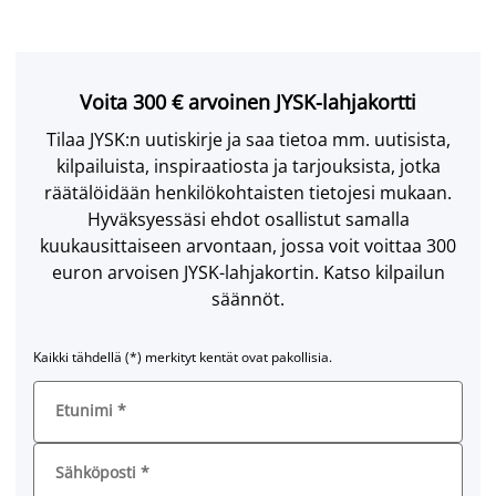
Voita 300 € arvoinen JYSK-lahjakortti
Tilaa JYSK:n uutiskirje ja saa tietoa mm. uutisista,
kilpailuista, inspiraatiosta ja tarjouksista, jotka
räätälöidään henkilökohtaisten tietojesi mukaan.
Hyväksyessäsi ehdot osallistut samalla
kuukausittaiseen arvontaan, jossa voit voittaa 300
euron arvoisen JYSK-lahjakortin. Katso kilpailun
säännöt.
Kaikki tähdellä (*) merkityt kentät ovat pakollisia.
Etunimi
*
Sähköposti
*