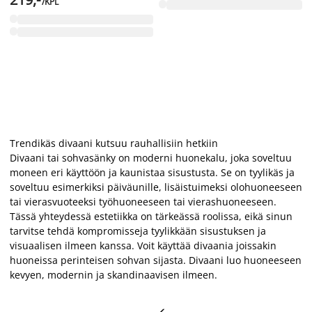
/KPL
Trendikäs divaani kutsuu rauhallisiin hetkiin
Divaani tai sohvasänky on moderni huonekalu, joka soveltuu
moneen eri käyttöön ja kaunistaa sisustusta. Se on tyylikäs ja
soveltuu esimerkiksi päiväunille, lisäistuimeksi olohuoneeseen
tai vierasvuoteeksi työhuoneeseen tai vierashuoneeseen.
Tässä yhteydessä estetiikka on tärkeässä roolissa, eikä sinun
tarvitse tehdä kompromisseja tyylikkään sisustuksen ja
visuaalisen ilmeen kanssa. Voit käyttää divaania joissakin
huoneissa perinteisen sohvan sijasta. Divaani luo huoneeseen
kevyen, modernin ja skandinaavisen ilmeen.