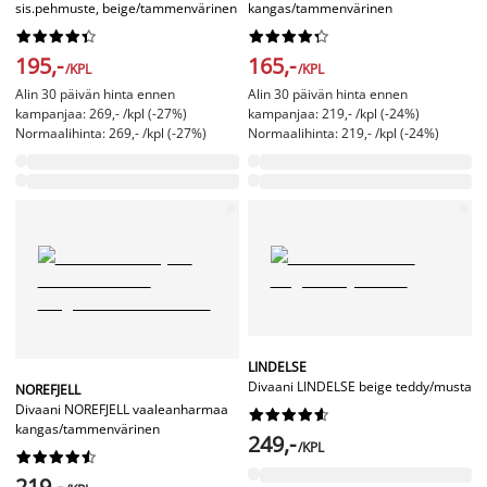
sis.pehmuste, beige/tammenvärinen
kangas/tammenvärinen




















195,-
165,-
/KPL
/KPL
Alin 30 päivän hinta ennen
Alin 30 päivän hinta ennen
kampanjaa: 269,- /kpl (-27%)
kampanjaa: 219,- /kpl (-24%)
Normaalihinta: 269,- /kpl (-27%)
Normaalihinta: 219,- /kpl (-24%)
LINDELSE
Divaani LINDELSE beige teddy/musta
NOREFJELL
Divaani NOREFJELL vaaleanharmaa










kangas/tammenvärinen
249,-
/KPL










219,-