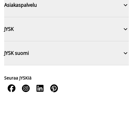

Asiakaspalvelu

JYSK

JYSK suomi
Seuraa JYSKiä



