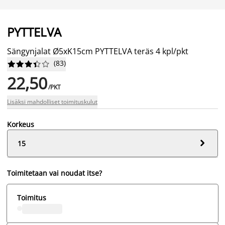
PYTTELVA
Sängynjalat Ø5xK15cm PYTTELVA teräs 4 kpl/pkt
(
83
)










22,50
/PKT
Lisäksi mahdolliset toimituskulut
Korkeus

15
Toimitetaan vai noudat itse?
Toimitus