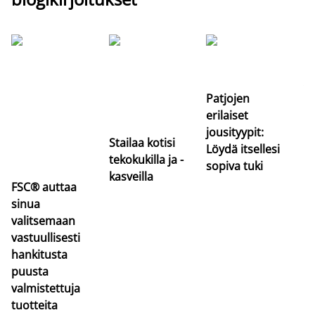
Si
uu
va
Patjojen
erilaiset
jousityypit:
Stailaa kotisi
Löydä itsellesi
tekokukilla ja -
sopiva tuki
kasveilla
FSC® auttaa
sinua
valitsemaan
vastuullisesti
hankitusta
puusta
valmistettuja
tuotteita