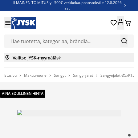
ILMAINEN TOIMITUS yli 500€ verkkokauppaostoksille 12.8.2026

asti
Parempiin uniin - Säästä jopa 60%





Sijauspatjoja - Säästä jopa 60%

Jenkkisänkyjä - Säästä jopa 60%



Valitse JYSK-myymäläsi

Etusivu
Makuuhuone
Sängyt
Sängynjalat
Sängynjalat Ø5xK15cm




AINA EDULLINEN HINTA