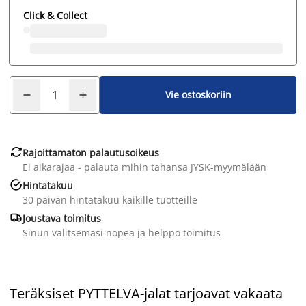
Click & Collect
Vie ostoskoriin

Rajoittamaton palautusoikeus
Ei aikarajaa - palauta mihin tahansa JYSK-myymälään

Hintatakuu
30 päivän hintatakuu kaikille tuotteille

Joustava toimitus
Sinun valitsemasi nopea ja helppo toimitus
Teräksiset PYTTELVA-jalat tarjoavat vakaata