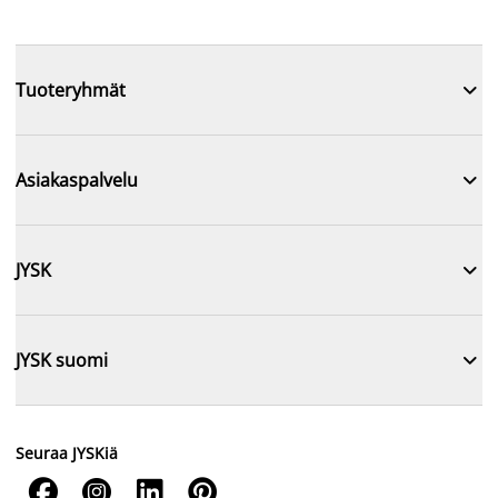

Tuoteryhmät

Asiakaspalvelu

JYSK

JYSK suomi
Seuraa JYSKiä



