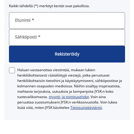
Kaikki tähdellä (*) merkityt kentät ovat pakollisia.
Etunimi
*
Sähköposti
*
Rekisteröidy
Haluan vastaanottaa viestintää, mukaan lukien
henkilökohtaisesti räätälöityjä viestejä, jotka perustuvat
henkilökohtaisiin tietoihini ja käyttäytymiseeni, sähköpostitse ja
kolmannen osapuolen medioissa. Näihin sisältyy inspiraatiota,
mahtavia tarjouksia, uutuuksia ja kampanjoita JYSK:n koko
tuotevalikoimasta.
myynti- ja toimitusehdot
. Voin aina
peruuttaa suostumukseni JYSK:n verkkosivustolla. Voin lukea
lisää siitä, miten JYSK käsittelee
Tietosuojakäytäntö
.