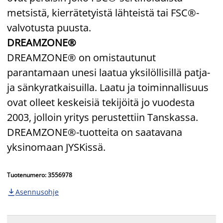
metsistä, kierrätetyistä lähteistä tai FSC®-
valvotusta puusta.
DREAMZONE®
DREAMZONE® on omistautunut
parantamaan unesi laatua yksilöllisillä patja-
ja sänkyratkaisuilla. Laatu ja toiminnallisuus
ovat olleet keskeisiä tekijöitä jo vuodesta
2003, jolloin yritys perustettiin Tanskassa.
DREAMZONE®-tuotteita on saatavana
yksinomaan JYSKissä.
Tuotenumero: 3556978
Asennusohje
