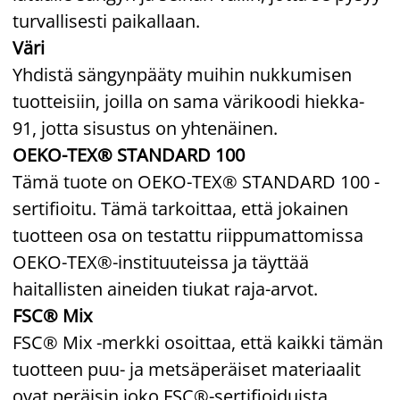
turvallisesti paikallaan.
Väri
Yhdistä sängynpääty muihin nukkumisen
tuotteisiin, joilla on sama värikoodi hiekka-
91, jotta sisustus on yhtenäinen.
OEKO-TEX® STANDARD 100
Tämä tuote on OEKO-TEX® STANDARD 100 -
sertifioitu. Tämä tarkoittaa, että jokainen
tuotteen osa on testattu riippumattomissa
OEKO-TEX®-instituuteissa ja täyttää
haitallisten aineiden tiukat raja-arvot.
FSC® Mix
FSC® Mix -merkki osoittaa, että kaikki tämän
tuotteen puu- ja metsäperäiset materiaalit
ovat peräisin joko FSC®-sertifioiduista