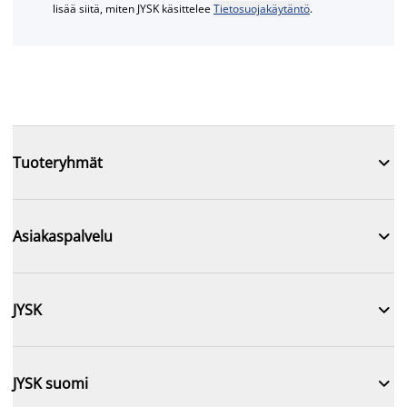
lisää siitä, miten JYSK käsittelee
Tietosuojakäytäntö
.

Tuoteryhmät

Asiakaspalvelu

JYSK

JYSK suomi