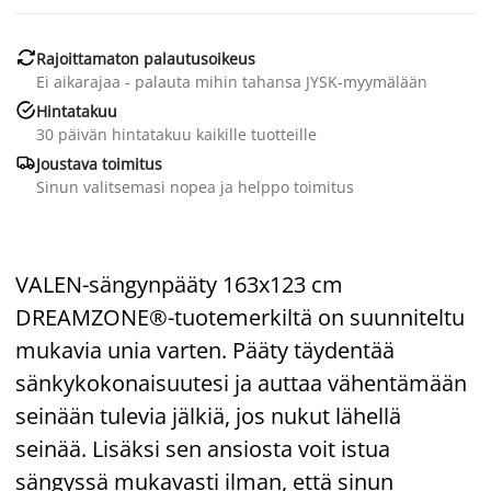

Rajoittamaton palautusoikeus
Ei aikarajaa - palauta mihin tahansa JYSK-myymälään

Hintatakuu
30 päivän hintatakuu kaikille tuotteille

Joustava toimitus
Sinun valitsemasi nopea ja helppo toimitus
VALEN-sängynpääty 163x123 cm
DREAMZONE®-tuotemerkiltä on suunniteltu
mukavia unia varten. Pääty täydentää
sänkykokonaisuutesi ja auttaa vähentämään
seinään tulevia jälkiä, jos nukut lähellä
seinää. Lisäksi sen ansiosta voit istua
sängyssä mukavasti ilman, että sinun