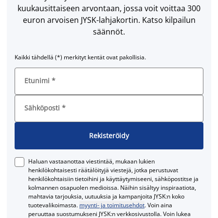
kuukausittaiseen arvontaan, jossa voit voittaa 300
euron arvoisen JYSK-lahjakortin. Katso kilpailun
säännöt.
Kaikki tähdellä (*) merkityt kentät ovat pakollisia.
Etunimi
*
Sähköposti
*
Rekisteröidy
Haluan vastaanottaa viestintää, mukaan lukien
henkilökohtaisesti räätälöityjä viestejä, jotka perustuvat
henkilökohtaisiin tietoihini ja käyttäytymiseeni, sähköpostitse ja
kolmannen osapuolen medioissa. Näihin sisältyy inspiraatiota,
mahtavia tarjouksia, uutuuksia ja kampanjoita JYSK:n koko
tuotevalikoimasta.
myynti- ja toimitusehdot
. Voin aina
peruuttaa suostumukseni JYSK:n verkkosivustolla. Voin lukea