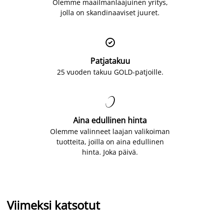
Olemme maailmanlaajuinen yritys,
jolla on skandinaaviset juuret.

Patjatakuu
25 vuoden takuu GOLD-patjoille.

Aina edullinen hinta
Olemme valinneet laajan valikoiman
tuotteita, joilla on aina edullinen
hinta. Joka päivä.
Viimeksi katsotut