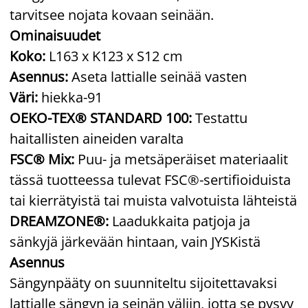
tarvitsee nojata kovaan seinään.
Ominaisuudet
Koko:
L163 x K123 x S12 cm
Asennus:
Aseta lattialle seinää vasten
Väri:
hiekka-91
OEKO-TEX® STANDARD 100:
Testattu
haitallisten aineiden varalta
FSC® Mix:
Puu- ja metsäperäiset materiaalit
tässä tuotteessa tulevat FSC®-sertifioiduista
tai kierrätyistä tai muista valvotuista lähteistä
DREAMZONE®:
Laadukkaita patjoja ja
sänkyjä järkevään hintaan, vain JYSKistä
Asennus
Sängynpääty on suunniteltu sijoitettavaksi
lattialle sängyn ja seinän väliin, jotta se pysyy