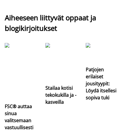
Aiheeseen liittyvät oppaat ja
blogikirjoitukset
Si
uu
va
Patjojen
erilaiset
jousityypit:
Stailaa kotisi
Löydä itsellesi
tekokukilla ja -
sopiva tuki
kasveilla
FSC® auttaa
sinua
valitsemaan
vastuullisesti