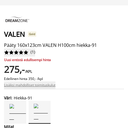
VALEN
Gold
Pääty 160x123cm VALEN H100cm hiekka-91
(
1
)










Uusi entistä edullisempi hinta
275,-
/KPL
Edellinen hinta
350,- /kpl
Lisäksi mahdolliset toimituskulut
Väri
: Hiekka-91
Mitat