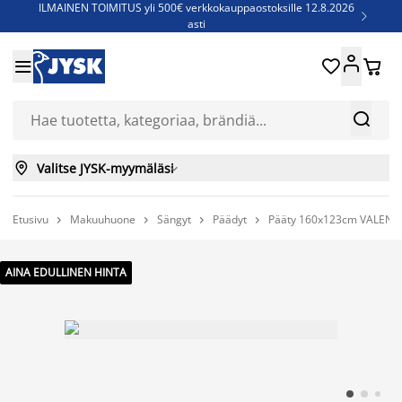
ILMAINEN TOIMITUS yli 500€ verkkokauppaostoksille 12.8.2026

asti
Parempiin uniin - Säästä jopa 60%





Sijauspatjoja - Säästä jopa 60%

Jenkkisänkyjä - Säästä jopa 60%



Valitse JYSK-myymäläsi

Etusivu
Makuuhuone
Sängyt
Päädyt
Pääty 160x123cm VALEN H




AINA EDULLINEN HINTA