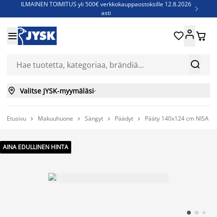
ILMAINEN TOIMITUS yli 500€ verkkokauppaostoksille 12.8.2026

asti
Parempiin uniin - Säästä jopa 60%





Sijauspatjoja - Säästä jopa 60%

Jenkkisänkyjä - Säästä jopa 60%



Valitse JYSK-myymäläsi

Etusivu
Makuuhuone
Sängyt
Päädyt
Pääty 140x124 cm NISA h




AINA EDULLINEN HINTA