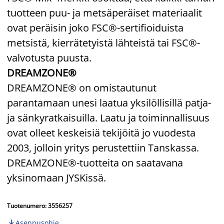
tuotteen puu- ja metsäperäiset materiaalit
ovat peräisin joko FSC®-sertifioiduista
metsistä, kierrätetyistä lähteistä tai FSC®-
valvotusta puusta.
DREAMZONE®
DREAMZONE® on omistautunut
parantamaan unesi laatua yksilöllisillä patja-
ja sänkyratkaisuilla. Laatu ja toiminnallisuus
ovat olleet keskeisiä tekijöitä jo vuodesta
2003, jolloin yritys perustettiin Tanskassa.
DREAMZONE®-tuotteita on saatavana
yksinomaan JYSKissä.
Tuotenumero: 3556257
Asennusohje
