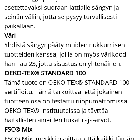
asetettavaksi suoraan lattialle sängyn ja
seinän väliin, jotta se pysyy turvallisesti
paikallaan.
Väri
Yhdistä sängynpääty muiden nukkumisen
tuotteiden kanssa, joilla on myös värikoodi
harmaa-23, jotta sisustus on yhtenäinen.
OEKO-TEX® STANDARD 100
Tämä tuote on OEKO-TEX® STANDARD 100 -
sertifioitu. Tämä tarkoittaa, että jokainen
tuotteen osa on testattu riippumattomissa
OEKO-TEX®-instituuteissa ja täyttää
haitallisten aineiden tiukat raja-arvot.
FSC® Mix
FSC® Mix -merkki osoittaa, että kaikki tämän