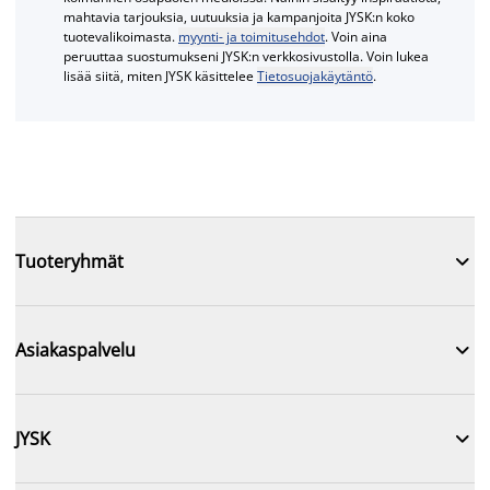
mahtavia tarjouksia, uutuuksia ja kampanjoita JYSK:n koko
tuotevalikoimasta.
myynti- ja toimitusehdot
. Voin aina
peruuttaa suostumukseni JYSK:n verkkosivustolla. Voin lukea
lisää siitä, miten JYSK käsittelee
Tietosuojakäytäntö
.

Tuoteryhmät

Asiakaspalvelu

JYSK