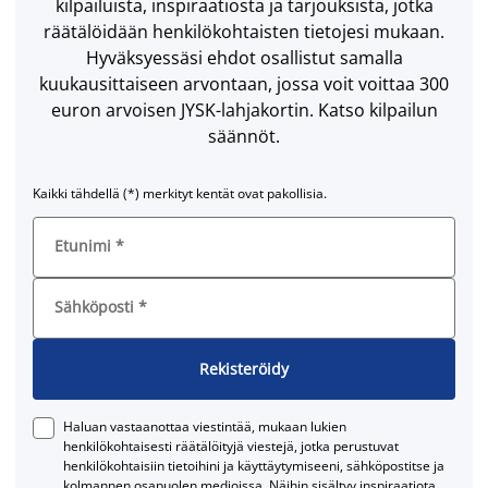
kilpailuista, inspiraatiosta ja tarjouksista, jotka
räätälöidään henkilökohtaisten tietojesi mukaan.
Hyväksyessäsi ehdot osallistut samalla
kuukausittaiseen arvontaan, jossa voit voittaa 300
euron arvoisen JYSK-lahjakortin. Katso kilpailun
säännöt.
Kaikki tähdellä (*) merkityt kentät ovat pakollisia.
Etunimi
*
Sähköposti
*
Rekisteröidy
Haluan vastaanottaa viestintää, mukaan lukien
henkilökohtaisesti räätälöityjä viestejä, jotka perustuvat
henkilökohtaisiin tietoihini ja käyttäytymiseeni, sähköpostitse ja
kolmannen osapuolen medioissa. Näihin sisältyy inspiraatiota,