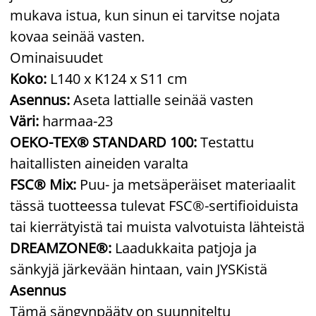
mukava istua, kun sinun ei tarvitse nojata
kovaa seinää vasten.
Ominaisuudet
Koko:
L140 x K124 x S11 cm
Asennus:
Aseta lattialle seinää vasten
Väri:
harmaa-23
OEKO-TEX® STANDARD 100:
Testattu
haitallisten aineiden varalta
FSC® Mix:
Puu- ja metsäperäiset materiaalit
tässä tuotteessa tulevat FSC®-sertifioiduista
tai kierrätyistä tai muista valvotuista lähteistä
DREAMZONE®:
Laadukkaita patjoja ja
sänkyjä järkevään hintaan, vain JYSKistä
Asennus
Tämä sängynpääty on suunniteltu