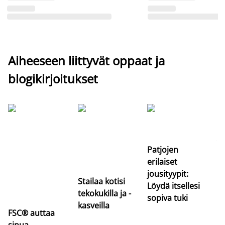
Aiheeseen liittyvät oppaat ja
blogikirjoitukset
Si
uu
va
Patjojen
erilaiset
jousityypit:
Stailaa kotisi
Löydä itsellesi
tekokukilla ja -
sopiva tuki
kasveilla
FSC® auttaa
sinua