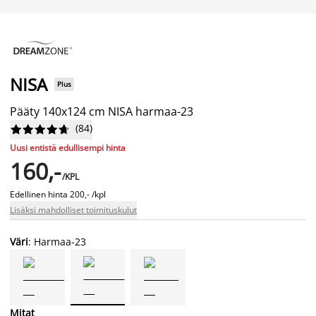
NISA
Plus
Pääty 140x124 cm NISA harmaa-23
(
84
)










Uusi entistä edullisempi hinta
160,-
/KPL
Edellinen hinta
200,- /kpl
Lisäksi mahdolliset toimituskulut
Väri
: Harmaa-23
Mitat