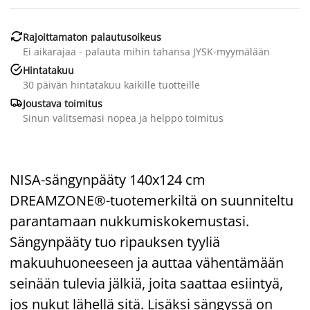

Rajoittamaton palautusoikeus
Ei aikarajaa - palauta mihin tahansa JYSK-myymälään

Hintatakuu
30 päivän hintatakuu kaikille tuotteille

Joustava toimitus
Sinun valitsemasi nopea ja helppo toimitus
NISA-sängynpääty 140x124 cm
DREAMZONE®-tuotemerkiltä on suunniteltu
parantamaan nukkumiskokemustasi.
Sängynpääty tuo ripauksen tyyliä
makuuhuoneeseen ja auttaa vähentämään
seinään tulevia jälkiä, joita saattaa esiintyä,
jos nukut lähellä sitä. Lisäksi sängyssä on