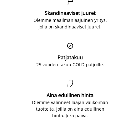

Skandinaaviset juuret
Olemme maailmanlaajuinen yritys,
jolla on skandinaaviset juuret.

Patjatakuu
25 vuoden takuu GOLD-patjoille.

Aina edullinen hinta
Olemme valinneet laajan valikoiman
tuotteita, joilla on aina edullinen
hinta. Joka päivä.