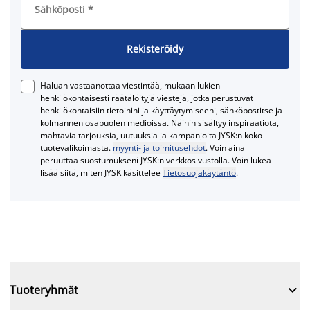
Sähköposti
*
Rekisteröidy
Haluan vastaanottaa viestintää, mukaan lukien
henkilökohtaisesti räätälöityjä viestejä, jotka perustuvat
henkilökohtaisiin tietoihini ja käyttäytymiseeni, sähköpostitse ja
kolmannen osapuolen medioissa. Näihin sisältyy inspiraatiota,
mahtavia tarjouksia, uutuuksia ja kampanjoita JYSK:n koko
tuotevalikoimasta.
myynti- ja toimitusehdot
. Voin aina
peruuttaa suostumukseni JYSK:n verkkosivustolla. Voin lukea
lisää siitä, miten JYSK käsittelee
Tietosuojakäytäntö
.

Tuoteryhmät