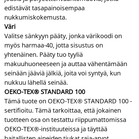
edistävät tasapainoisempaa
nukkumiskokemusta.
Väri
Valitse sänkyyn pääty, jonka värikoodi on
myös harmaa-40, jotta sisustus on
yhtenäinen. Pääty tuo tyyliä
makuuhuoneeseen ja auttaa vähentämään
seinään jääviä jälkiä, joita voi syntyä, kun
nukkuu lähellä seinää.
OEKO-TEX® STANDARD 100
Tämä tuote on OEKO-TEX® STANDARD 100 -
sertifioitu. Tämä tarkoittaa, että jokainen
tuotteen osa on testattu riippumattomissa
OEKO-TEX®-instituuteissa ja täyttää
haitallisten aineiden tiukat raja-arvot.