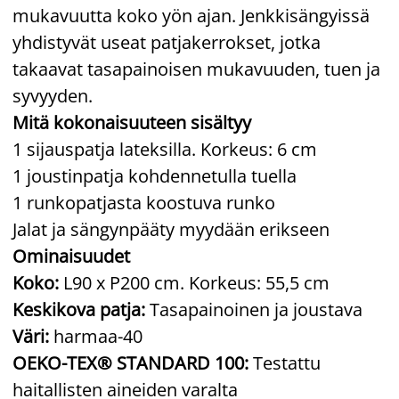
mukavuutta koko yön ajan. Jenkkisängyissä
yhdistyvät useat patjakerrokset, jotka
takaavat tasapainoisen mukavuuden, tuen ja
syvyyden.
Mitä kokonaisuuteen sisältyy
1 sijauspatja lateksilla. Korkeus: 6 cm
1 joustinpatja kohdennetulla tuella
1 runkopatjasta koostuva runko
Jalat ja sängynpääty myydään erikseen
Ominaisuudet
Koko:
L90 x P200 cm. Korkeus: 55,5 cm
Keskikova patja:
Tasapainoinen ja joustava
Väri:
harmaa-40
OEKO-TEX® STANDARD 100:
Testattu
haitallisten aineiden varalta