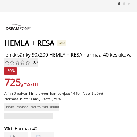
HEMLA + RESA
Gold
Jenkkisänky 90x200 HEMLA + RESA harmaa-40 keskikova
(
0
)










-50%
725,-
/SETTI
Alin 30 päivän hinta ennen kampanjaa: 1449,- /setti (-50%)
Normaalihinta: 1449,- /setti (-50%)
Lisäksi mahdolliset toimituskulut
Väri
: Harmaa-40