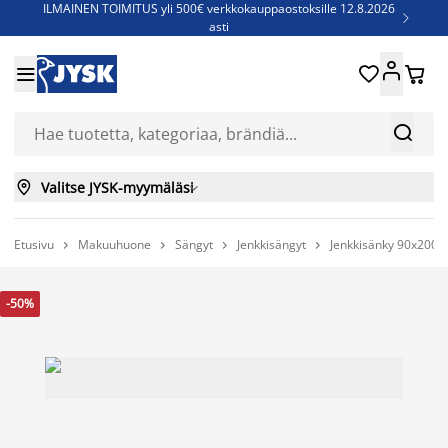
ILMAINEN TOIMITUS yli 500€ verkkokauppaostoksille 12.8.2026

asti
Parempiin uniin - Säästä jopa 60%





Sijauspatjoja - Säästä jopa 60%

Jenkkisänkyjä - Säästä jopa 60%



Valitse JYSK-myymäläsi

Etusivu
Makuuhuone
Sängyt
Jenkkisängyt
Jenkkisänky 90x200 




-50%