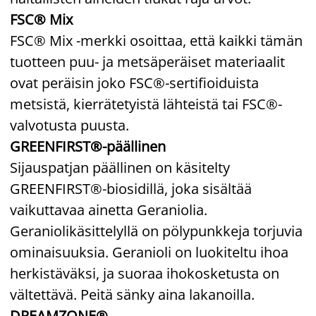
FSC® Mix
FSC® Mix -merkki osoittaa, että kaikki tämän
tuotteen puu- ja metsäperäiset materiaalit
ovat peräisin joko FSC®-sertifioiduista
metsistä, kierrätetyistä lähteistä tai FSC®-
valvotusta puusta.
GREENFIRST®-päällinen
Sijauspatjan päällinen on käsitelty
GREENFIRST®-biosidillä, joka sisältää
vaikuttavaa ainetta Geraniolia.
Geraniolikäsittelyllä on pölypunkkeja torjuvia
ominaisuuksia. Geranioli on luokiteltu ihoa
herkistäväksi, ja suoraa ihokosketusta on
vältettävä. Peitä sänky aina lakanoilla.
DREAMZONE®