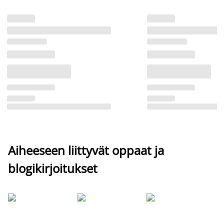
Aiheeseen liittyvät oppaat ja
blogikirjoitukset
Si
uu