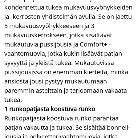
kohdennettua tukea mukavuusvyöhykkeiden
ja -kerrosten yhdistelmän avulla. Se on jaettu
5 mukavuusvyöhykkeeseen ja 3
mukavuuskerrokseen, jotka sisältävät
mukautuvia pussijousia ja Comfort+ -
vaahtomuovia, jotka kukin lisäävät patjan
syvyyttä ja yleistä tukea. Mukautuvissa
pussijousissa on enemmän kierteitä, minkä
ansiosta jousi pystyy mukautumaan
paremmin asteittain ja tarjoamaan vakaata
tukea.
1 runkopatjasta koostuva runko
Runkopatjasta koostuva runko parantaa
patjan vakautta ja tukea. Se sisältää bonnell-
jousia ja polyeetterivaahtomuovia, jotka