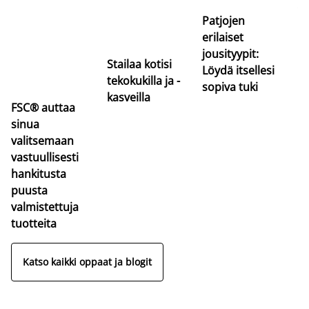
va
Patjojen
erilaiset
jousityypit:
Stailaa kotisi
Löydä itsellesi
tekokukilla ja -
sopiva tuki
kasveilla
FSC® auttaa
sinua
valitsemaan
vastuullisesti
hankitusta
puusta
valmistettuja
tuotteita
Katso kaikki oppaat ja blogit