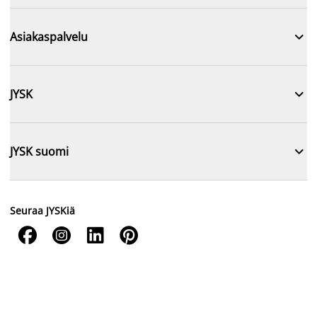

Asiakaspalvelu

JYSK

JYSK suomi
Seuraa JYSKiä



