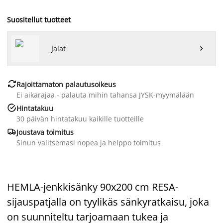
Suositellut tuotteet
Jalat


Rajoittamaton palautusoikeus
Ei aikarajaa - palauta mihin tahansa JYSK-myymälään

Hintatakuu
30 päivän hintatakuu kaikille tuotteille

Joustava toimitus
Sinun valitsemasi nopea ja helppo toimitus
HEMLA-jenkkisänky 90x200 cm RESA-
sijauspatjalla on tyylikäs sänkyratkaisu, joka
on suunniteltu tarjoamaan tukea ja