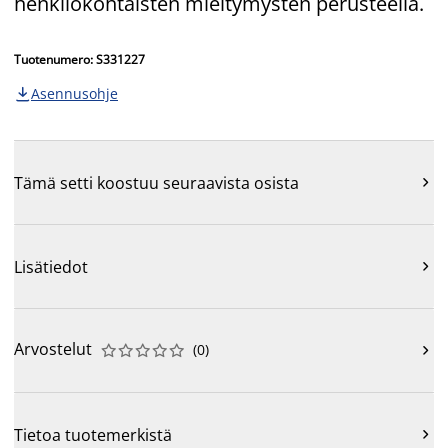
henkilökohtaisten mieltymysten perusteella.
Tuotenumero: S331227
Asennusohje

Tämä setti koostuu seuraavista osista

Lisätiedot

Arvostelut
(
0
)











Tietoa tuotemerkistä
