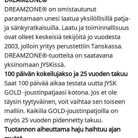
DREAMZONE® on omistautunut
parantamaan unesi laatua yksilöllisillä patja-
ja sänkyratkaisuilla. Laatu ja toiminnallisuus
ovat olleet keskeisiä tekijöitä jo vuodesta
2003, jolloin yritys perustettiin Tanskassa.
DREAMZONE®-tuotteita on saatavana
yksinomaan JYSKissä.
100 päivän kokeilujakso ja 25 vuoden takuu
Saat 100 päivää aikaa testata uutta JYSK
GOLD -joustinpatjaasi kotona. Jos et ole
täysin tyytyväinen, voit vaihtaa sen toiseen
malliin. Kaikilla GOLD-joustinpatjoilla on
myös 25 vuoden pidennetty takuu.
Tuotannon aiheuttama haju haihtuu ajan