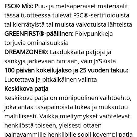
FSC® Mix:
Puu- ja metsäperäiset materiaalit
tässä tuotteessa tulevat FSC®-sertifioiduista
tai kierrätyistä tai muista valvotuista lähteistä
GREENFIRST®-päällinen:
Pölypunkkeja
torjuvia ominaisuuksia
DREAMZONE®:
Laadukkaita patjoja ja
sänkyjä järkevään hintaan, vain JYSKistä
100 päivän kokeilujakso ja 25 vuoden takuu:
Luotettava ja pitkäikäinen valinta
Keskikova patja
Keskikova patja on monipuolinen vaihtoehto,
joka antaa tasapainoista tukea ja mukautuu
maltillisesti. Vaikka mieltymykset vaihtelevat
henkilöstä toiseen, yleisesti ottaen
painavammille henkilöille sopii kovempi patja