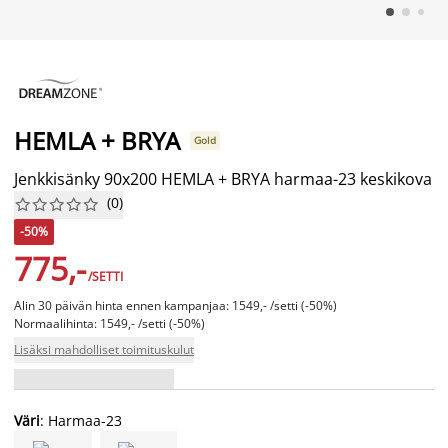
HEMLA + BRYA
Gold
Jenkkisänky 90x200 HEMLA + BRYA harmaa-23 keskikova
(
0
)










-50%
775,-
/SETTI
Alin 30 päivän hinta ennen kampanjaa: 1549,- /setti (-50%)
Normaalihinta: 1549,- /setti (-50%)
Lisäksi mahdolliset toimituskulut
Väri
: Harmaa-23