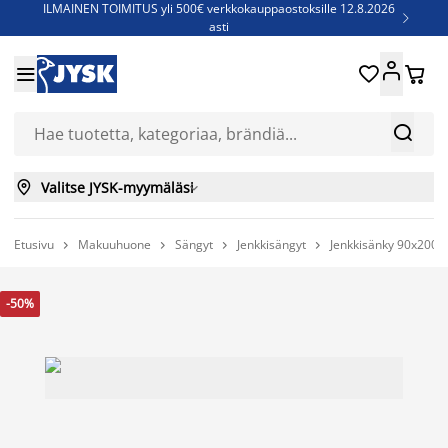
ILMAINEN TOIMITUS yli 500€ verkkokauppaostoksille 12.8.2026

asti
Parempiin uniin - Säästä jopa 60%





Sijauspatjoja - Säästä jopa 60%

Jenkkisänkyjä - Säästä jopa 60%



Valitse JYSK-myymäläsi

Etusivu
Makuuhuone
Sängyt
Jenkkisängyt
Jenkkisänky 90x200




-50%