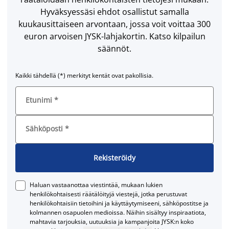
Hyväksyessäsi ehdot osallistut samalla
kuukausittaiseen arvontaan, jossa voit voittaa 300
euron arvoisen JYSK-lahjakortin. Katso kilpailun
säännöt.
Kaikki tähdellä (*) merkityt kentät ovat pakollisia.
Etunimi
*
Sähköposti
*
Rekisteröidy
Haluan vastaanottaa viestintää, mukaan lukien
henkilökohtaisesti räätälöityjä viestejä, jotka perustuvat
henkilökohtaisiin tietoihini ja käyttäytymiseeni, sähköpostitse ja
kolmannen osapuolen medioissa. Näihin sisältyy inspiraatiota,
mahtavia tarjouksia, uutuuksia ja kampanjoita JYSK:n koko