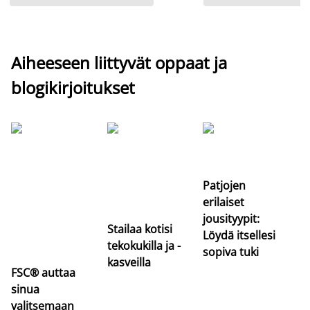
Aiheeseen liittyvät oppaat ja
blogikirjoitukset
Si
uu
va
Patjojen
erilaiset
jousityypit:
Stailaa kotisi
Löydä itsellesi
tekokukilla ja -
sopiva tuki
kasveilla
FSC® auttaa
sinua
valitsemaan