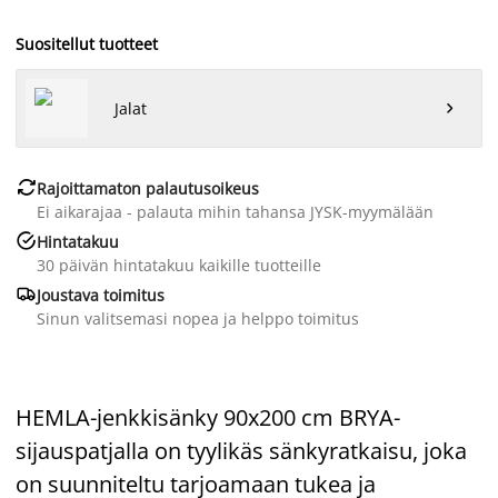
Suositellut tuotteet
Jalat


Rajoittamaton palautusoikeus
Ei aikarajaa - palauta mihin tahansa JYSK-myymälään

Hintatakuu
30 päivän hintatakuu kaikille tuotteille

Joustava toimitus
Sinun valitsemasi nopea ja helppo toimitus
HEMLA-jenkkisänky 90x200 cm BRYA-
sijauspatjalla on tyylikäs sänkyratkaisu, joka
on suunniteltu tarjoamaan tukea ja