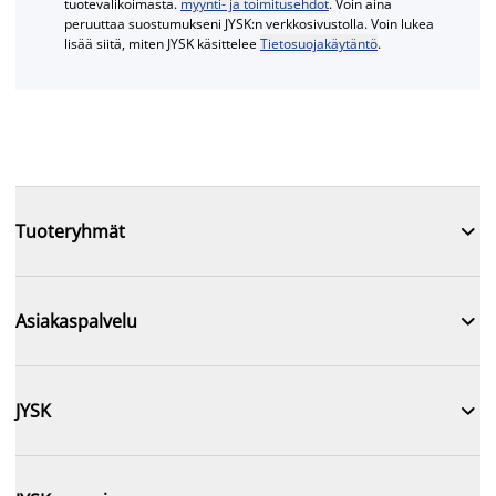
tuotevalikoimasta.
myynti- ja toimitusehdot
. Voin aina
peruuttaa suostumukseni JYSK:n verkkosivustolla. Voin lukea
lisää siitä, miten JYSK käsittelee
Tietosuojakäytäntö
.

Tuoteryhmät

Asiakaspalvelu

JYSK