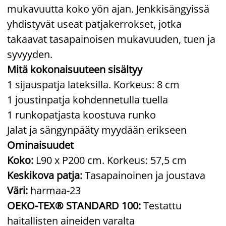
mukavuutta koko yön ajan. Jenkkisängyissä
yhdistyvät useat patjakerrokset, jotka
takaavat tasapainoisen mukavuuden, tuen ja
syvyyden.
Mitä kokonaisuuteen sisältyy
1 sijauspatja lateksilla. Korkeus: 8 cm
1 joustinpatja kohdennetulla tuella
1 runkopatjasta koostuva runko
Jalat ja sängynpääty myydään erikseen
Ominaisuudet
Koko:
L90 x P200 cm. Korkeus: 57,5 cm
Keskikova patja:
Tasapainoinen ja joustava
Väri:
harmaa-23
OEKO-TEX® STANDARD 100:
Testattu
haitallisten aineiden varalta