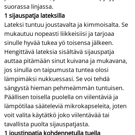
suorassa linjassa.
1 sijauspatja lateksilla
Lateksi tuntuu joustavalta ja kimmoisalta. Se
mukautuu nopeasti liikkeisiisi ja tarjoaa
sinulle hyvää tukea yö toisensa jälkeen.
Hengittävä lateksia sisältävä sijauspatja
auttaa pitämään sinut kuivana ja mukavana,
jos sinulla on taipumusta tuntea olosi
lämpimäksi nukkuessasi. Se voi tehdä
sängystä hieman pehmeämmän tuntuisen.
Päällisen toisella puolella on viilentäviä ja
lämpötilaa sääteleviä mikrokapseleita, joten
voit valita käytätkö joko viilentävää tai
tavallista puolta sijauspatjasta.
1 joustinpatja kohdennetulla tuella