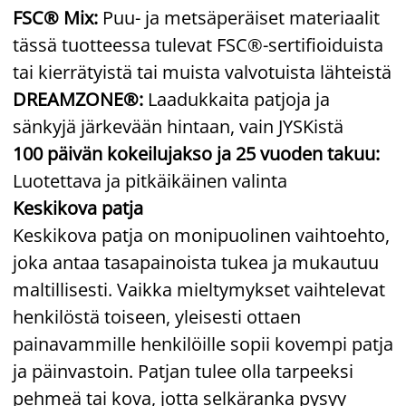
FSC® Mix:
Puu- ja metsäperäiset materiaalit
tässä tuotteessa tulevat FSC®-sertifioiduista
tai kierrätyistä tai muista valvotuista lähteistä
DREAMZONE®:
Laadukkaita patjoja ja
sänkyjä järkevään hintaan, vain JYSKistä
100 päivän kokeilujakso ja 25 vuoden takuu:
Luotettava ja pitkäikäinen valinta
Keskikova patja
Keskikova patja on monipuolinen vaihtoehto,
joka antaa tasapainoista tukea ja mukautuu
maltillisesti. Vaikka mieltymykset vaihtelevat
henkilöstä toiseen, yleisesti ottaen
painavammille henkilöille sopii kovempi patja
ja päinvastoin. Patjan tulee olla tarpeeksi
pehmeä tai kova, jotta selkäranka pysyy