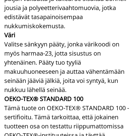
jousia ja polyeetterivaahtomuovia, jotka
edistävät tasapainoisempaa
nukkumiskokemusta.
Väri
Valitse sänkyyn pääty, jonka värikoodi on
myös harmaa-23, jotta sisustus on
yhtenäinen. Pääty tuo tyyliä
makuuhuoneeseen ja auttaa vähentämään
seinään jääviä jälkiä, joita voi syntyä, kun
nukkuu lähellä seinää.
OEKO-TEX® STANDARD 100
Tämä tuote on OEKO-TEX® STANDARD 100 -
sertifioitu. Tämä tarkoittaa, että jokainen
tuotteen osa on testattu riippumattomissa
OEKO-TEX®-instituuteissa ja täyttää