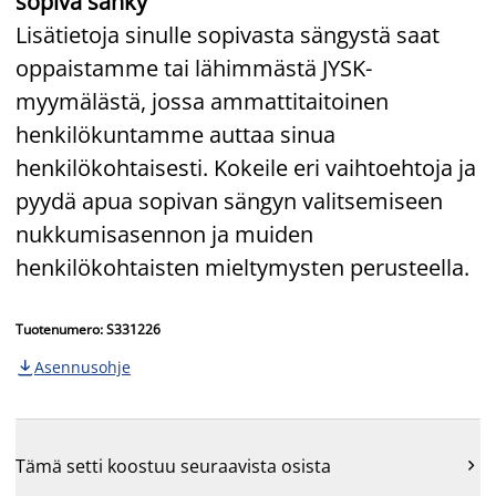
sopiva sänky
Lisätietoja sinulle sopivasta sängystä saat
oppaistamme tai lähimmästä JYSK-
myymälästä, jossa ammattitaitoinen
henkilökuntamme auttaa sinua
henkilökohtaisesti. Kokeile eri vaihtoehtoja ja
pyydä apua sopivan sängyn valitsemiseen
nukkumisasennon ja muiden
henkilökohtaisten mieltymysten perusteella.
Tuotenumero: S331226
Asennusohje

Tämä setti koostuu seuraavista osista
