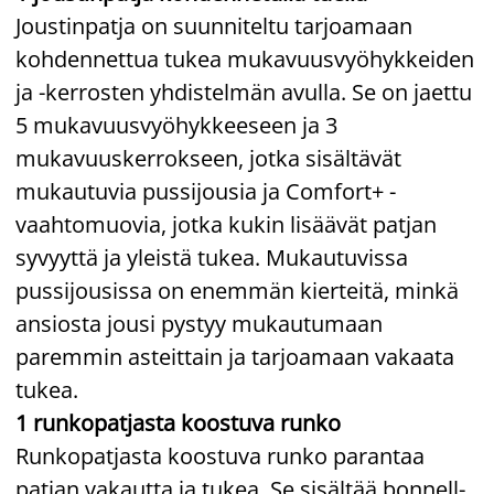
Joustinpatja on suunniteltu tarjoamaan
kohdennettua tukea mukavuusvyöhykkeiden
ja -kerrosten yhdistelmän avulla. Se on jaettu
5 mukavuusvyöhykkeeseen ja 3
mukavuuskerrokseen, jotka sisältävät
mukautuvia pussijousia ja Comfort+ -
vaahtomuovia, jotka kukin lisäävät patjan
syvyyttä ja yleistä tukea. Mukautuvissa
pussijousissa on enemmän kierteitä, minkä
ansiosta jousi pystyy mukautumaan
paremmin asteittain ja tarjoamaan vakaata
tukea.
1 runkopatjasta koostuva runko
Runkopatjasta koostuva runko parantaa
patjan vakautta ja tukea. Se sisältää bonnell-