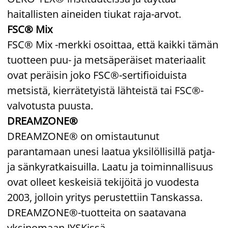
haitallisten aineiden tiukat raja-arvot.
FSC® Mix
FSC® Mix -merkki osoittaa, että kaikki tämän
tuotteen puu- ja metsäperäiset materiaalit
ovat peräisin joko FSC®-sertifioiduista
metsistä, kierrätetyistä lähteistä tai FSC®-
valvotusta puusta.
DREAMZONE®
DREAMZONE® on omistautunut
parantamaan unesi laatua yksilöllisillä patja-
ja sänkyratkaisuilla. Laatu ja toiminnallisuus
ovat olleet keskeisiä tekijöitä jo vuodesta
2003, jolloin yritys perustettiin Tanskassa.
DREAMZONE®-tuotteita on saatavana
yksinomaan JYSKissä.