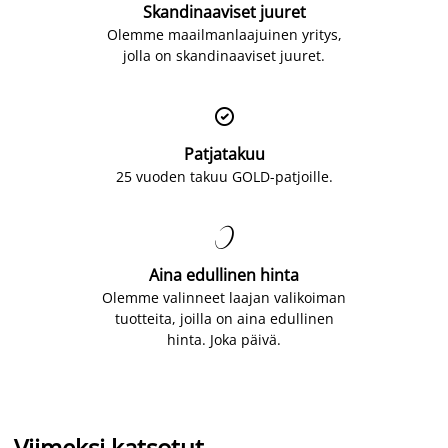
Skandinaaviset juuret
Olemme maailmanlaajuinen yritys,
jolla on skandinaaviset juuret.

Patjatakuu
25 vuoden takuu GOLD-patjoille.

Aina edullinen hinta
Olemme valinneet laajan valikoiman
tuotteita, joilla on aina edullinen
hinta. Joka päivä.
Viimeksi katsotut