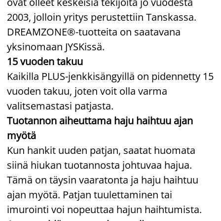
ovat olleet keskeisiä tekijöitä jo vuodesta
2003, jolloin yritys perustettiin Tanskassa.
DREAMZONE®-tuotteita on saatavana
yksinomaan JYSKissä.
15 vuoden takuu
Kaikilla PLUS-jenkkisängyillä on pidennetty 15
vuoden takuu, joten voit olla varma
valitsemastasi patjasta.
Tuotannon aiheuttama haju haihtuu ajan
myötä
Kun hankit uuden patjan, saatat huomata
siinä hiukan tuotannosta johtuvaa hajua.
Tämä on täysin vaaratonta ja haju haihtuu
ajan myötä. Patjan tuulettaminen tai
imurointi voi nopeuttaa hajun haihtumista.