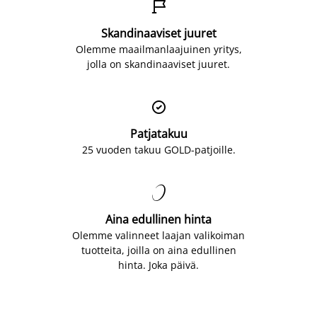

Skandinaaviset juuret
Olemme maailmanlaajuinen yritys,
jolla on skandinaaviset juuret.

Patjatakuu
25 vuoden takuu GOLD-patjoille.

Aina edullinen hinta
Olemme valinneet laajan valikoiman
tuotteita, joilla on aina edullinen
hinta. Joka päivä.