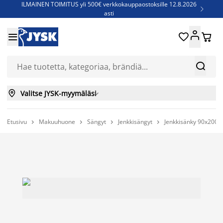
ILMAINEN TOIMITUS yli 500€ verkkokauppaostoksille 12.8.2026

asti
Parempiin uniin - Säästä jopa 60%





Sijauspatjoja - Säästä jopa 60%

Jenkkisänkyjä - Säästä jopa 60%



Valitse JYSK-myymäläsi

Etusivu
Makuuhuone
Sängyt
Jenkkisängyt
Jenkkisänky 90x200



