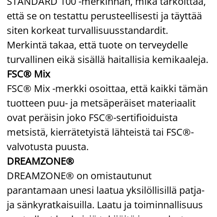
STANDARD 100 -merkinnän, mikä tarkoittaa,
että se on testattu perusteellisesti ja täyttää
siten korkeat turvallisuusstandardit.
Merkintä takaa, että tuote on terveydelle
turvallinen eikä sisällä haitallisia kemikaaleja.
FSC® Mix
FSC® Mix -merkki osoittaa, että kaikki tämän
tuotteen puu- ja metsäperäiset materiaalit
ovat peräisin joko FSC®-sertifioiduista
metsistä, kierrätetyistä lähteistä tai FSC®-
valvotusta puusta.
DREAMZONE®
DREAMZONE® on omistautunut
parantamaan unesi laatua yksilöllisillä patja-
ja sänkyratkaisuilla. Laatu ja toiminnallisuus