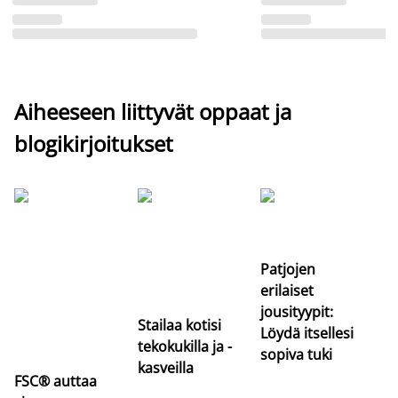
Aiheeseen liittyvät oppaat ja
blogikirjoitukset
Si
uu
va
Patjojen
erilaiset
jousityypit:
Stailaa kotisi
Löydä itsellesi
tekokukilla ja -
sopiva tuki
kasveilla
FSC® auttaa