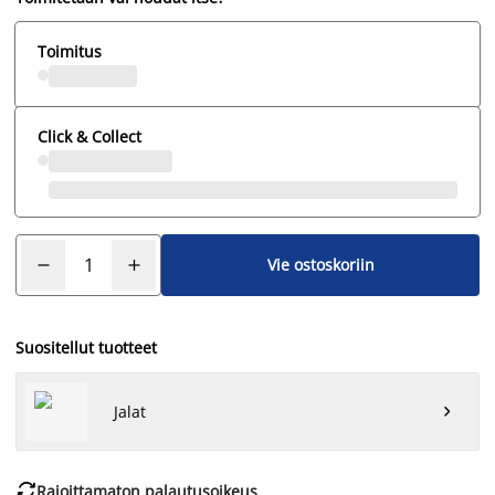
Toimitus
Click & Collect
Vie ostoskoriin
Suositellut tuotteet
Jalat


Rajoittamaton palautusoikeus