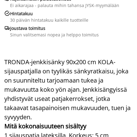
Ei aikarajaa - palauta mihin tahansa JYSK-myymälään

Hintatakuu
30 päivän hintatakuu kaikille tuotteille

Joustava toimitus
Sinun valitsemasi nopea ja helppo toimitus
TRONDA-jenkkisänky 90x200 cm KOLA-
sijauspatjalla on tyylikäs sänkyratkaisu, joka
on suunniteltu tarjoamaan tukea ja
mukavuutta koko yön ajan. Jenkkisängyissä
yhdistyvät useat patjakerrokset, jotka
takaavat tasapainoisen mukavuuden, tuen ja
syvyyden.
Mitä kokonaisuuteen sisältyy
1 sijauspatja lateksilla. Korkeus: 5 cm