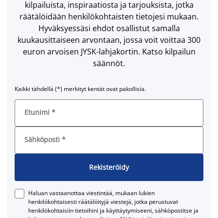
kilpailuista, inspiraatiosta ja tarjouksista, jotka
räätälöidään henkilökohtaisten tietojesi mukaan.
Hyväksyessäsi ehdot osallistut samalla
kuukausittaiseen arvontaan, jossa voit voittaa 300
euron arvoisen JYSK-lahjakortin. Katso kilpailun
säännöt.
Kaikki tähdellä (*) merkityt kentät ovat pakollisia.
Etunimi
*
Sähköposti
*
Rekisteröidy
Haluan vastaanottaa viestintää, mukaan lukien
henkilökohtaisesti räätälöityjä viestejä, jotka perustuvat
henkilökohtaisiin tietoihini ja käyttäytymiseeni, sähköpostitse ja