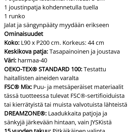
1 joustinpatja kohdennetulla tuella
1 runko
Jalat ja sängynpääty myydään erikseen
Ominaisuudet
Koko:
L90 x P200 cm. Korkeus: 44 cm
Keskikova patja:
Tasapainoinen ja joustava
Väri:
harmaa-40
OEKO-TEX® STANDARD 100:
Testattu
haitallisten aineiden varalta
FSC® Mix:
Puu- ja metsäperäiset materiaalit
tässä tuotteessa tulevat FSC®-sertifioiduista
tai kierrätyistä tai muista valvotuista lähteistä
DREAMZONE®:
Laadukkaita patjoja ja
sänkyjä järkevään hintaan, vain JYSKistä
15 vuoden takuu:
Pitkäikäinen valinta