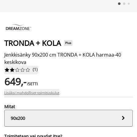
TRONDA + KOLA
Plus
Jenkkisänky 90x200 cm TRONDA + KOLA harmaa-40
keskikova
(
1
)










649,-
/SETTI
Lisäksi mahdolliset toimituskulut
Mitat

90x200
Toimitetaan vai noudat itse?