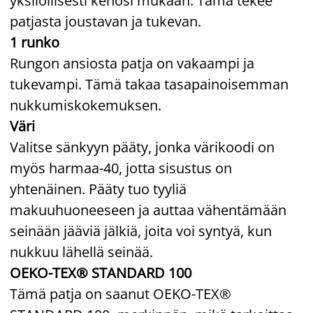
yksilöllisesti kehosi mukaan. Tämä tekee
patjasta joustavan ja tukevan.
1 runko
Rungon ansiosta patja on vakaampi ja
tukevampi. Tämä takaa tasapainoisemman
nukkumiskokemuksen.
Väri
Valitse sänkyyn pääty, jonka värikoodi on
myös harmaa-40, jotta sisustus on
yhtenäinen. Pääty tuo tyyliä
makuuhuoneeseen ja auttaa vähentämään
seinään jääviä jälkiä, joita voi syntyä, kun
nukkuu lähellä seinää.
OEKO-TEX® STANDARD 100
Tämä patja on saanut OEKO-TEX®