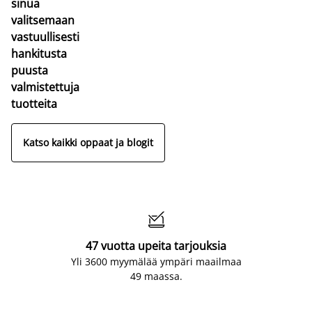
sinua
valitsemaan
vastuullisesti
hankitusta
puusta
valmistettuja
tuotteita
Katso kaikki oppaat ja blogit

47 vuotta upeita tarjouksia
Yli 3600 myymälää ympäri maailmaa
49 maassa.