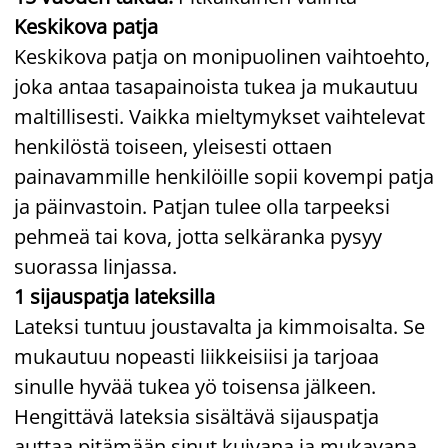
Keskikova patja
Keskikova patja on monipuolinen vaihtoehto,
joka antaa tasapainoista tukea ja mukautuu
maltillisesti. Vaikka mieltymykset vaihtelevat
henkilöstä toiseen, yleisesti ottaen
painavammille henkilöille sopii kovempi patja
ja päinvastoin. Patjan tulee olla tarpeeksi
pehmeä tai kova, jotta selkäranka pysyy
suorassa linjassa.
1 sijauspatja lateksilla
Lateksi tuntuu joustavalta ja kimmoisalta. Se
mukautuu nopeasti liikkeisiisi ja tarjoaa
sinulle hyvää tukea yö toisensa jälkeen.
Hengittävä lateksia sisältävä sijauspatja
auttaa pitämään sinut kuivana ja mukavana,