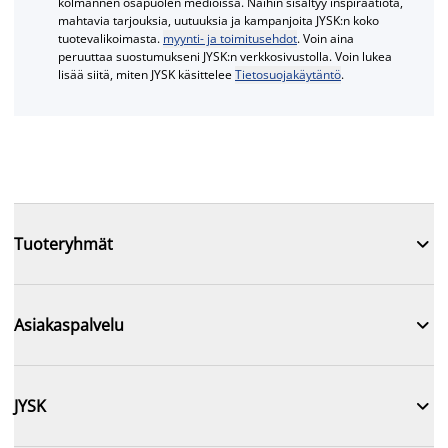
kolmannen osapuolen medioissa. Näihin sisältyy inspiraatiota,
mahtavia tarjouksia, uutuuksia ja kampanjoita JYSK:n koko
tuotevalikoimasta.
myynti- ja toimitusehdot
. Voin aina
peruuttaa suostumukseni JYSK:n verkkosivustolla. Voin lukea
lisää siitä, miten JYSK käsittelee
Tietosuojakäytäntö
.

Tuoteryhmät

Asiakaspalvelu

JYSK