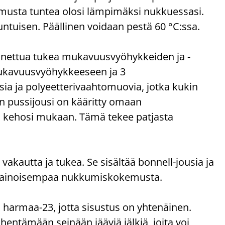
pumusta tuntea olosi lämpimäksi nukkuessasi.
uisen. Päällinen voidaan pestä 60 °C:ssa.
nnettua tukea mukavuusvyöhykkeiden ja -
mukavuusvyöhykkeeseen ja 3
ia ja polyeetterivaahtomuovia, jotka kukin
nen pussijousi on kääritty omaan
ti kehosi mukaan. Tämä tekee patjasta
akautta ja tukea. Se sisältää bonnell-jousia ja
sapainoisempaa nukkumiskokemusta.
 harmaa-23, jotta sisustus on yhtenäinen.
entämään seinään jääviä jälkiä, joita voi