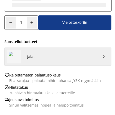
Vie ostoskoriin
Suositellut tuotteet
Jalat


Rajoittamaton palautusoikeus
Ei aikarajaa - palauta mihin tahansa JYSK-myymälään

Hintatakuu
30 päivän hintatakuu kaikille tuotteille

Joustava toimitus
Sinun valitsemasi nopea ja helppo toimitus