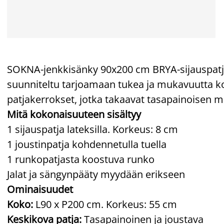
SOKNA-jenkkisänky 90x200 cm BRYA-sijauspatjal
suunniteltu tarjoamaan tukea ja mukavuutta ko
patjakerrokset, jotka takaavat tasapainoisen 
Mitä kokonaisuuteen sisältyy
1 sijauspatja lateksilla. Korkeus: 8 cm
1 joustinpatja kohdennetulla tuella
1 runkopatjasta koostuva runko
Jalat ja sängynpääty myydään erikseen
Ominaisuudet
Koko:
L90 x P200 cm. Korkeus: 55 cm
Keskikova patja:
Tasapainoinen ja joustava