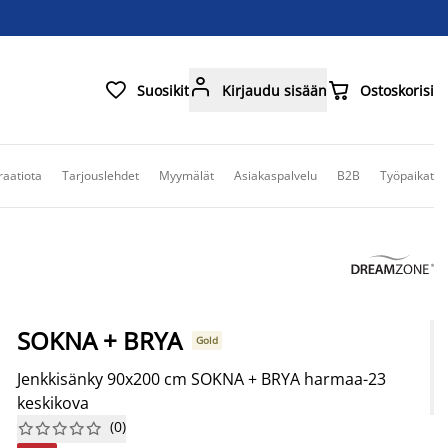



Suosikit
Kirjaudu sisään
Ostoskorisi
raatiota
Tarjouslehdet
Myymälät
Asiakaspalvelu
B2B
Työpaikat
SOKNA + BRYA
Gold
Jenkkisänky 90x200 cm SOKNA + BRYA harmaa-23
keskikova
(
0
)









