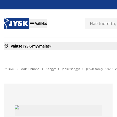

Valikko

Valitse JYSK-myymäläsi

Etusivu
Makuuhuone
Sängyt
Jenkkisängyt
Jenkkisänky 90x200



