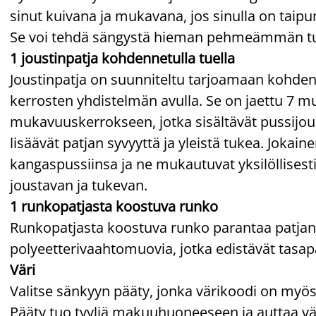
sinut kuivana ja mukavana, jos sinulla on tai
Se voi tehdä sängystä hieman pehmeämmän tunt
1 joustinpatja kohdennetulla tuella
Joustinpatja on suunniteltu tarjoamaan kohde
kerrosten yhdistelmän avulla. Se on jaettu 7 
mukavuuskerrokseen, jotka sisältävät pussijous
lisäävät patjan syvyyttä ja yleistä tukea. Jokai
kangaspussiinsa ja ne mukautuvat yksilöllises
joustavan ja tukevan.
1 runkopatjasta koostuva runko
Runkopatjasta koostuva runko parantaa patjan v
polyeetterivaahtomuovia, jotka edistävät ta
Väri
Valitse sänkyyn pääty, jonka värikoodi on myös
Pääty tuo tyyliä makuuhuoneeseen ja auttaa väh