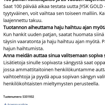
Saat 100 päivää aikaa testata uutta JYSK GOLD -j
tyytyväinen, voit vaihtaa sen toiseen malliin. 
laajennettu takuu.
Tuotannon aiheuttama haju haihtuu ajan myöt
Kun hankit uuden patjan, saatat huomata siinä
täysin vaaratonta ja haju haihtuu ajan myötä. P
hajun haihtumista.
Anna meidän auttaa sinua valitsemaan sopiva 
Lisätietoja sinulle sopivasta sängystä saat o
jossa ammattitaitoinen henkilökuntamme auttaa
vaihtoehtoja ja pyydä apua sopivan sängyn v
henkilökohtaisten mieltymysten perusteella.
Tuotenumero: S331932
Asennusohje
