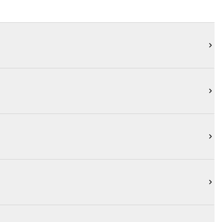



