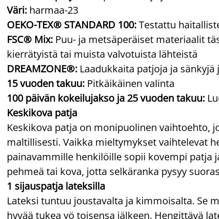
Väri:
harmaa-23
OEKO-TEX® STANDARD 100:
Testattu haitallis
FSC® Mix:
Puu- ja metsäperäiset materiaalit täs
kierrätyistä tai muista valvotuista lähteistä
DREAMZONE®:
Laadukkaita patjoja ja sänkyjä 
15 vuoden takuu:
Pitkäikäinen valinta
100 päivän kokeilujakso ja 25 vuoden takuu:
Luo
Keskikova patja
Keskikova patja on monipuolinen vaihtoehto, j
maltillisesti. Vaikka mieltymykset vaihtelevat he
painavammille henkilöille sopii kovempi patja ja
pehmeä tai kova, jotta selkäranka pysyy suoras
1 sijauspatja lateksilla
Lateksi tuntuu joustavalta ja kimmoisalta. Se mu
hyvää tukea yö toisensa jälkeen. Hengittävä lat