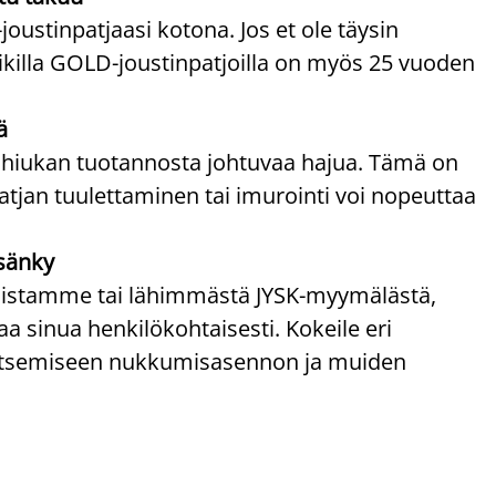
oustinpatjaasi kotona. Jos et ole täysin
Kaikilla GOLD-joustinpatjoilla on myös 25 vuoden
ä
 hiukan tuotannosta johtuvaa hajua. Tämä on
atjan tuulettaminen tai imurointi voi nopeuttaa
sänky
ppaistamme tai lähimmästä JYSK-myymälästä,
 sinua henkilökohtaisesti. Kokeile eri
alitsemiseen nukkumisasennon ja muiden