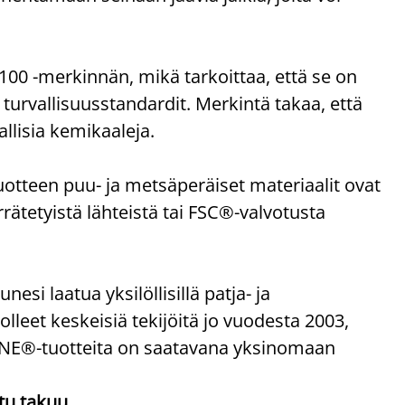
 -merkinnän, mikä tarkoittaa, että se on
t turvallisuusstandardit. Merkintä takaa, että
allisia kemikaaleja.
uotteen puu- ja metsäperäiset materiaalit ovat
rrätetyistä lähteistä tai FSC®-valvotusta
 laatua yksilöllisillä patja- ja
olleet keskeisiä tekijöitä jo vuodesta 2003,
ZONE®-tuotteita on saatavana yksinomaan
tu takuu