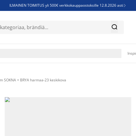
ILMAINEN TOIMITUS yli 500€ verkkokauppaostoksille 12.8.2026 asti

Parempiin uniin - Säästä jopa 60%


Sijauspatjoja - Säästä jopa 60%

Jenkkisänkyjä - Säästä jopa 60%

Inspi
 cm SOKNA + BRYA harmaa-23 keskikova