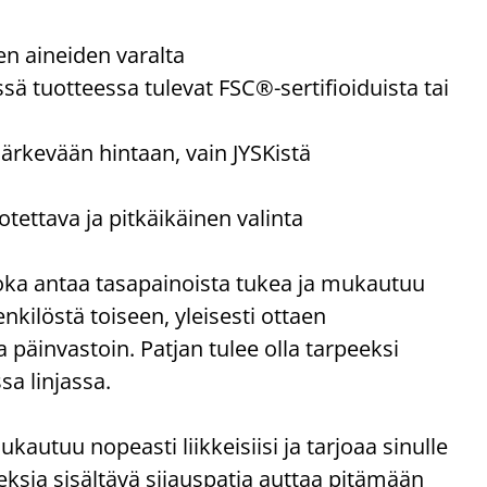
ten aineiden varalta
sä tuotteessa tulevat FSC®-sertifioiduista tai
järkevään hintaan, vain JYSKistä
tettava ja pitkäikäinen valinta
oka antaa tasapainoista tukea ja mukautuu
nkilöstä toiseen, yleisesti ottaen
 päinvastoin. Patjan tulee olla tarpeeksi
sa linjassa.
kautuu nopeasti liikkeisiisi ja tarjoaa sinulle
eksia sisältävä sijauspatja auttaa pitämään