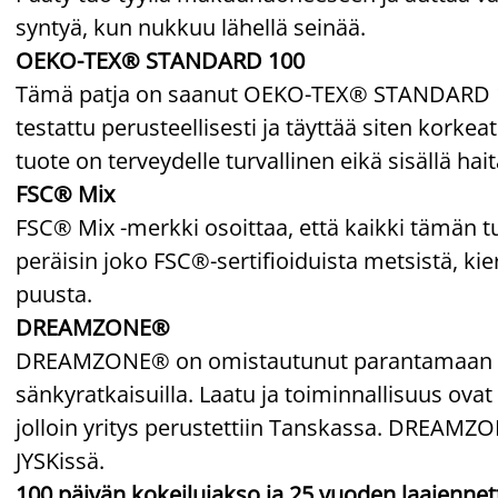
syntyä, kun nukkuu lähellä seinää.
OEKO-TEX® STANDARD 100
Tämä patja on saanut OEKO-TEX® STANDARD 100
testattu perusteellisesti ja täyttää siten korkea
tuote on terveydelle turvallinen eikä sisällä hait
FSC® Mix
FSC® Mix -merkki osoittaa, että kaikki tämän t
peräisin joko FSC®-sertifioiduista metsistä, kie
puusta.
DREAMZONE®
DREAMZONE® on omistautunut parantamaan unesi
sänkyratkaisuilla. Laatu ja toiminnallisuus ovat 
jolloin yritys perustettiin Tanskassa. DREAM
JYSKissä.
100 päivän kokeilujakso ja 25 vuoden laajennet