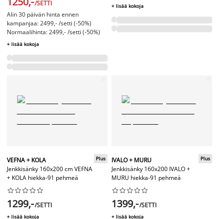
1250,-
/SETTI
+ lisää kokoja
Alin 30 päivän hinta ennen
kampanjaa: 2499,- /setti (-50%)
Normaalihinta: 2499,- /setti (-50%)
+ lisää kokoja
Plus
Plus
VEFNA + KOLA
IVALO + MURU
Jenkkisänky 160x200 cm VEFNA
Jenkkisänky 160x200 IVALO +
+ KOLA hiekka-91 pehmeä
MURU hiekka-91 pehmeä




















1299,-
1399,-
/SETTI
/SETTI
+ lisää kokoja
+ lisää kokoja