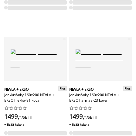
Plus
Plus
NEVLA + EKSO
NEVLA + EKSO
Jenkkisänky 160x200 NEVLA +
Jenkkisänky 160x200 NEVLA +
EKSO hiekka-91 kova
EKSO harmaa-23 kova




















1499,-
1499,-
/SETTI
/SETTI
+ lisää kokoja
+ lisää kokoja