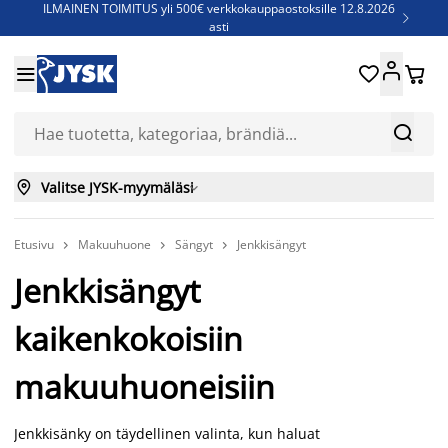
ILMAINEN TOIMITUS yli 500€ verkkokauppaostoksille 12.8.2026

asti
Parempiin uniin - Säästä jopa 60%





Sijauspatjoja - Säästä jopa 60%

Jenkkisänkyjä - Säästä jopa 60%



Valitse JYSK-myymäläsi

Etusivu
Makuuhuone
Sängyt
Jenkkisängyt



Jenkkisängyt
kaikenkokoisiin
makuuhuoneisiin
Jenkkisänky on täydellinen valinta, kun haluat