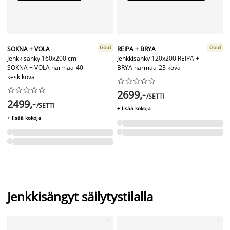
Gold
Gold
SOKNA + VOLA
REIPA + BRYA
Jenkkisänky 160x200 cm
Jenkkisänky 120x200 REIPA +
SOKNA + VOLA harmaa-40
BRYA harmaa-23 kova
keskikova




















2699,-
/SETTI
2499,-
/SETTI
+ lisää kokoja
+ lisää kokoja
Jenkkisängyt säilytystilalla