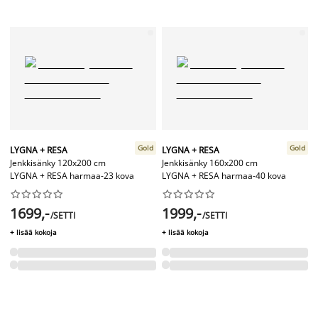
Gold
Gold
LYGNA + RESA
LYGNA + RESA
Jenkkisänky 120x200 cm
Jenkkisänky 160x200 cm
LYGNA + RESA harmaa-23 kova
LYGNA + RESA harmaa-40 kova




















1699,-
1999,-
/SETTI
/SETTI
+ lisää kokoja
+ lisää kokoja