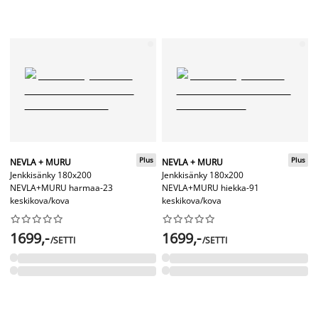
Plus
Plus
NEVLA + MURU
NEVLA + MURU
Jenkkisänky 180x200
Jenkkisänky 180x200
NEVLA+MURU harmaa-23
NEVLA+MURU hiekka-91
keskikova/kova
keskikova/kova




















1699,-
1699,-
/SETTI
/SETTI