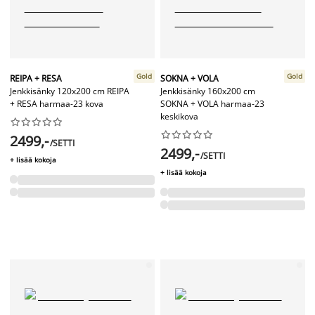
Gold
Gold
REIPA + RESA
SOKNA + VOLA
Jenkkisänky 120x200 cm REIPA
Jenkkisänky 160x200 cm
+ RESA harmaa-23 kova
SOKNA + VOLA harmaa-23
keskikova




















2499,-
/SETTI
2499,-
/SETTI
+ lisää kokoja
+ lisää kokoja