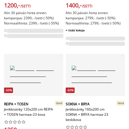
1200,-
1400,-
/SETTI
/SETTI
Alin 30 päivän hinta ennen
Alin 30 päivän hinta ennen
kampanjaa: 2399,- /setti (-50%)
kampanjaa: 2799,- /setti (-50%)
Normaalihinta: 2399,- /setti (-50%)
Normaalihinta: 2799,- /setti (-50%)
+ lisää kokoja
-50%
-50%
Gold
Gold
REIPA + TOSEN
SOKNA + BRYA
Jenkkisänky 120x200 cm REIPA
Jenkkisänky 160x200 cm
+ TOSEN harmaa-23 kova
SOKNA + BRYA harmaa-23
keskikova



















