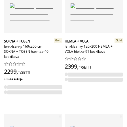
Gold
Gold
SOKNA + TOSEN
HEMLA + VOLA
Jenkkisänky 160x200 cm
Jenkkisänky 120x200 HEMLA +
SOKNA + TOSEN harmaa-40
VOLA hiekka-91 keskikova
keskikova




















2399,-
/SETTI
2299,-
/SETTI
+ lisää kokoja