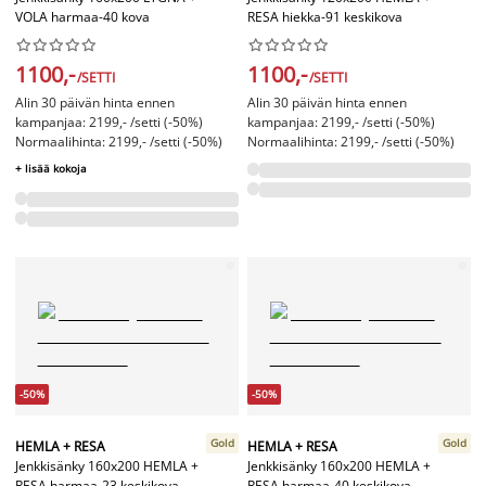
VOLA harmaa-40 kova
RESA hiekka-91 keskikova




















1100,-
1100,-
/SETTI
/SETTI
Alin 30 päivän hinta ennen
Alin 30 päivän hinta ennen
kampanjaa: 2199,- /setti (-50%)
kampanjaa: 2199,- /setti (-50%)
Normaalihinta: 2199,- /setti (-50%)
Normaalihinta: 2199,- /setti (-50%)
+ lisää kokoja
-50%
-50%
Gold
Gold
HEMLA + RESA
HEMLA + RESA
Jenkkisänky 160x200 HEMLA +
Jenkkisänky 160x200 HEMLA +
RESA harmaa-23 keskikova
RESA harmaa-40 keskikova