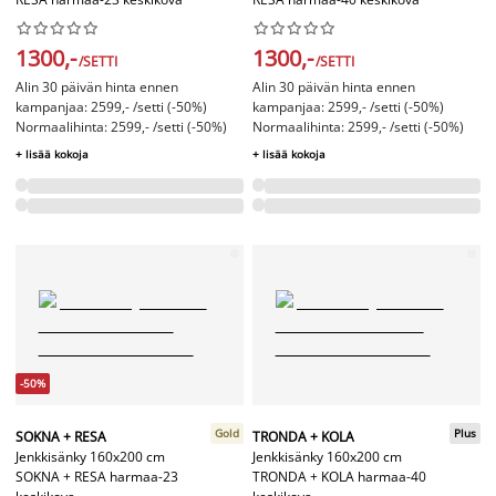




















1300,-
1300,-
/SETTI
/SETTI
Alin 30 päivän hinta ennen
Alin 30 päivän hinta ennen
kampanjaa: 2599,- /setti (-50%)
kampanjaa: 2599,- /setti (-50%)
Normaalihinta: 2599,- /setti (-50%)
Normaalihinta: 2599,- /setti (-50%)
+ lisää kokoja
+ lisää kokoja
-50%
Gold
Plus
SOKNA + RESA
TRONDA + KOLA
Jenkkisänky 160x200 cm
Jenkkisänky 160x200 cm
SOKNA + RESA harmaa-23
TRONDA + KOLA harmaa-40