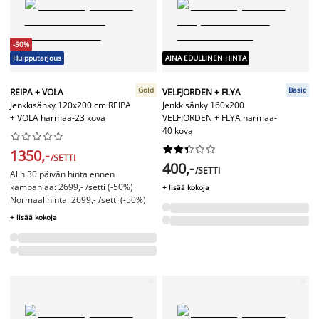
-50%
Huipputarjous
AINA EDULLINEN HINTA
Gold
Basic
REIPA + VOLA
VELFJORDEN + FLYA
Jenkkisänky 120x200 cm REIPA
Jenkkisänky 160x200
+ VOLA harmaa-23 kova
VELFJORDEN + FLYA harmaa-
40 kova




















1350,-
/SETTI
400,-
/SETTI
Alin 30 päivän hinta ennen
kampanjaa: 2699,- /setti (-50%)
+ lisää kokoja
Normaalihinta: 2699,- /setti (-50%)
+ lisää kokoja