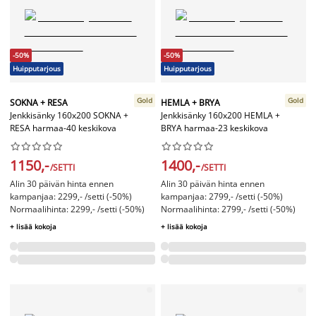
-50%
-50%
Huipputarjous
Huipputarjous
Gold
Gold
SOKNA + RESA
HEMLA + BRYA
Jenkkisänky 160x200 SOKNA +
Jenkkisänky 160x200 HEMLA +
RESA harmaa-40 keskikova
BRYA harmaa-23 keskikova




















1150,-
1400,-
/SETTI
/SETTI
Alin 30 päivän hinta ennen
Alin 30 päivän hinta ennen
kampanjaa: 2299,- /setti (-50%)
kampanjaa: 2799,- /setti (-50%)
Normaalihinta: 2299,- /setti (-50%)
Normaalihinta: 2799,- /setti (-50%)
+ lisää kokoja
+ lisää kokoja