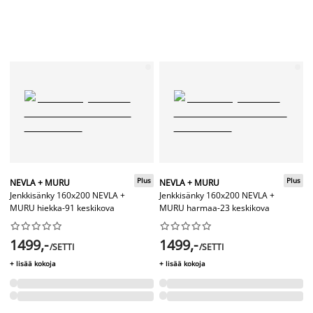
Plus
Plus
NEVLA + MURU
NEVLA + MURU
Jenkkisänky 160x200 NEVLA +
Jenkkisänky 160x200 NEVLA +
MURU hiekka-91 keskikova
MURU harmaa-23 keskikova




















1499,-
1499,-
/SETTI
/SETTI
+ lisää kokoja
+ lisää kokoja