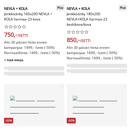
Plus
Plus
NEVLA + KOLA
NEVLA + KOLA
Jenkkisänky 160x200 NEVLA +
Jenkkisänky 180x200
KOLA harmaa-23 kova
NEVLA+KOLA harmaa-23
keskikova/kova




















750,-
/SETTI
850,-
/SETTI
Alin 30 päivän hinta ennen
kampanjaa: 1499,- /setti (-50%)
Alin 30 päivän hinta ennen
Normaalihinta: 1499,- /setti (-50%)
kampanjaa: 1699,- /setti (-50%)
Normaalihinta: 1699,- /setti (-50%)
+ lisää kokoja
-50%
-50%