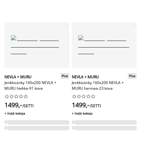
Plus
Plus
NEVLA + MURU
NEVLA + MURU
Jenkkisänky 160x200 NEVLA +
Jenkkisänky 160x200 NEVLA +
MURU hiekka-91 kova
MURU harmaa-23 kova




















1499,-
1499,-
/SETTI
/SETTI
+ lisää kokoja
+ lisää kokoja