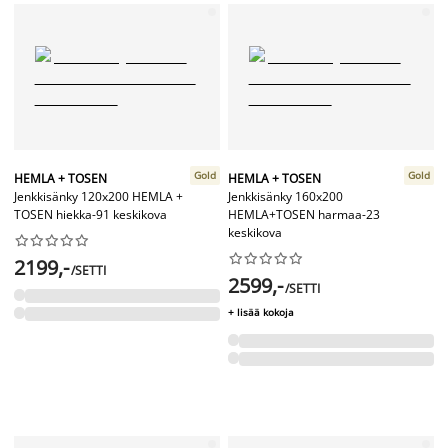
Gold
Gold
HEMLA + TOSEN
HEMLA + TOSEN
Jenkkisänky 120x200 HEMLA +
Jenkkisänky 160x200
TOSEN hiekka-91 keskikova
HEMLA+TOSEN harmaa-23
keskikova




















2199,-
/SETTI
2599,-
/SETTI
+ lisää kokoja