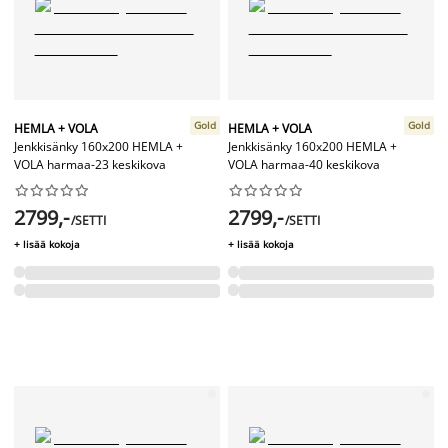
Gold
Gold
HEMLA + VOLA
HEMLA + VOLA
Jenkkisänky 160x200 HEMLA +
Jenkkisänky 160x200 HEMLA +
VOLA harmaa-23 keskikova
VOLA harmaa-40 keskikova




















2799,-
2799,-
/SETTI
/SETTI
+ lisää kokoja
+ lisää kokoja