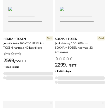
Gold
Gold
HEMLA + TOSEN
SOKNA + TOSEN
Jenkkisänky 160x200 HEMLA +
Jenkkisänky 160x200 cm
TOSEN harmaa-40 keskikova
SOKNA + TOSEN harmaa-23
keskikova




















2599,-
/SETTI
2299,-
/SETTI
+ lisää kokoja
+ lisää kokoja