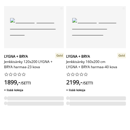
Gold
Gold
LYGNA + BRYA
LYGNA + BRYA
Jenkkisänky 120x200 LYGNA +
Jenkkisänky 160x200 cm
BRYA harmaa-23 kova
LYGNA + BRYA harmaa-40 kova




















1899,-
2199,-
/SETTI
/SETTI
+ lisää kokoja
+ lisää kokoja