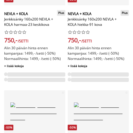
Plus
Plus
NEVLA + KOLA
NEVLA + KOLA
Jenkkisänky 160x200 NEVLA +
Jenkkisänky 160x200 NEVLA +
KOLA harmaa-23 keskikova
KOLA hiekka-91 kova




















750,-
750,-
/SETTI
/SETTI
Alin 30 päivän hinta ennen
Alin 30 päivän hinta ennen
kampanjaa: 1499,- /setti (-50%)
kampanjaa: 1499,- /setti (-50%)
Normaalihinta: 1499,- /setti (-50%)
Normaalihinta: 1499,- /setti (-50%)
+ lisää kokoja
+ lisää kokoja
-50%
-50%