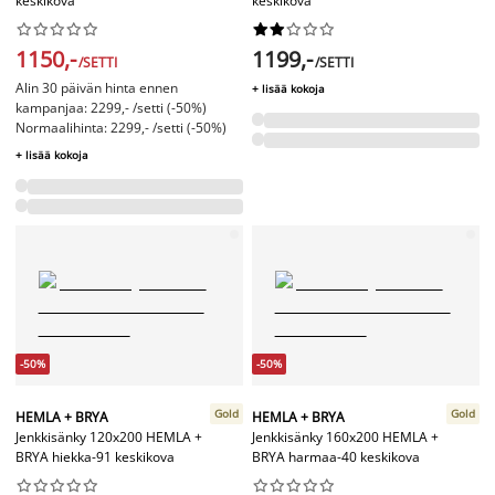
keskikova
keskikova




















1150,-
1199,-
/SETTI
/SETTI
Alin 30 päivän hinta ennen
+ lisää kokoja
kampanjaa: 2299,- /setti (-50%)
Normaalihinta: 2299,- /setti (-50%)
+ lisää kokoja
-50%
-50%
Gold
Gold
HEMLA + BRYA
HEMLA + BRYA
Jenkkisänky 120x200 HEMLA +
Jenkkisänky 160x200 HEMLA +
BRYA hiekka-91 keskikova
BRYA harmaa-40 keskikova



















