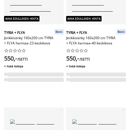
AINA EDULLINEN HINTA
AINA EDULLINEN HINTA
Basic
Basic
TYRIA + FLYA
TYRIA + FLYA
Jenkkisänky 160x200 cm TYRIA
Jenkkisänky 160x200 cm TYRIA
+ FLYA harmaa-23 keskikova
+ FLYA harmaa-40 keskikova




















550,-
550,-
/SETTI
/SETTI
+ lisää kokoja
+ lisää kokoja