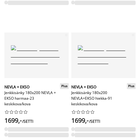
Plus
Plus
NEVLA + EKSO
NEVLA + EKSO
Jenkkisänky 180x200 NEVLA +
Jenkkisänky 180x200
EKSO harmaa-23
NEVLA+EKSO hiekka-91
keskikova/kova
keskikova/kova




















1699,-
1699,-
/SETTI
/SETTI