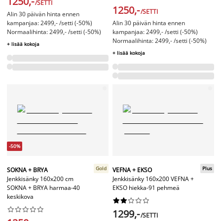
1250,-
/SETTI
1250,-
/SETTI
Alin 30 päivän hinta ennen
kampanjaa: 2499,- /setti (-50%)
Alin 30 päivän hinta ennen
Normaalihinta: 2499,- /setti (-50%)
kampanjaa: 2499,- /setti (-50%)
Normaalihinta: 2499,- /setti (-50%)
+ lisää kokoja
+ lisää kokoja
-50%
Gold
Plus
SOKNA + BRYA
VEFNA + EKSO
Jenkkisänky 160x200 cm
Jenkkisänky 160x200 VEFNA +
SOKNA + BRYA harmaa-40
EKSO hiekka-91 pehmeä
keskikova




















1299,-
/SETTI