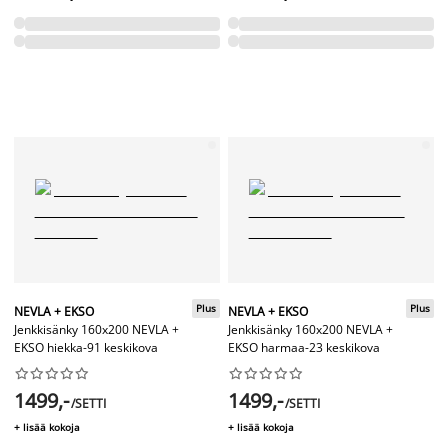
Plus
Plus
NEVLA + EKSO
NEVLA + EKSO
Jenkkisänky 160x200 NEVLA +
Jenkkisänky 160x200 NEVLA +
EKSO hiekka-91 keskikova
EKSO harmaa-23 keskikova




















1499,-
1499,-
/SETTI
/SETTI
+ lisää kokoja
+ lisää kokoja