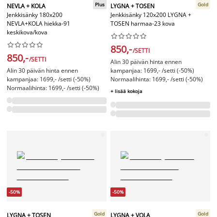
Plus
Gold
NEVLA + KOLA
LYGNA + TOSEN
Jenkkisänky 180x200
Jenkkisänky 120x200 LYGNA +
NEVLA+KOLA hiekka-91
TOSEN harmaa-23 kova
keskikova/kova




















850,-
/SETTI
850,-
/SETTI
Alin 30 päivän hinta ennen
Alin 30 päivän hinta ennen
kampanjaa: 1699,- /setti (-50%)
kampanjaa: 1699,- /setti (-50%)
Normaalihinta: 1699,- /setti (-50%)
Normaalihinta: 1699,- /setti (-50%)
+ lisää kokoja
-50%
-50%
Gold
Gold
LYGNA + TOSEN
LYGNA + VOLA