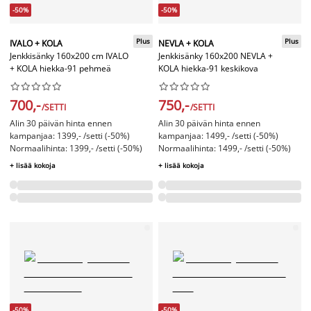
-50%
-50%
Plus
Plus
IVALO + KOLA
NEVLA + KOLA
Jenkkisänky 160x200 cm IVALO
Jenkkisänky 160x200 NEVLA +
+ KOLA hiekka-91 pehmeä
KOLA hiekka-91 keskikova




















700,-
750,-
/SETTI
/SETTI
Alin 30 päivän hinta ennen
Alin 30 päivän hinta ennen
kampanjaa: 1399,- /setti (-50%)
kampanjaa: 1499,- /setti (-50%)
Normaalihinta: 1399,- /setti (-50%)
Normaalihinta: 1499,- /setti (-50%)
+ lisää kokoja
+ lisää kokoja
-50%
-50%