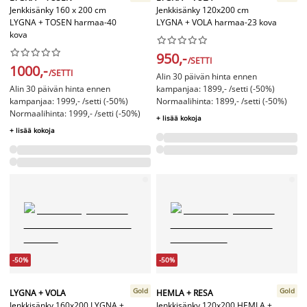
Jenkkisänky 160 x 200 cm
Jenkkisänky 120x200 cm
LYGNA + TOSEN harmaa-40
LYGNA + VOLA harmaa-23 kova
kova




















950,-
/SETTI
1000,-
/SETTI
Alin 30 päivän hinta ennen
Alin 30 päivän hinta ennen
kampanjaa: 1899,- /setti (-50%)
kampanjaa: 1999,- /setti (-50%)
Normaalihinta: 1899,- /setti (-50%)
Normaalihinta: 1999,- /setti (-50%)
+ lisää kokoja
+ lisää kokoja
-50%
-50%
Gold
Gold
LYGNA + VOLA
HEMLA + RESA
Jenkkisänky 160x200 LYGNA +
Jenkkisänky 120x200 HEMLA +