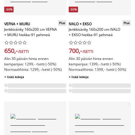
-50%
-50%
Plus
Plus
VEFNA + MURU
IVALO + EKSO
Jenkkisänky 160x200 cm VEFNA
Jenkkisänky 160x200 cm IVALO
+ MURU hiekka-91 pehmeä
+ EKSO hiekka-91 pehmeä




















650,-
700,-
/SETTI
/SETTI
Alin 30 päivän hinta ennen
Alin 30 päivän hinta ennen
kampanjaa: 1299,- /setti (-50%)
kampanjaa: 1399,- /setti (-50%)
Normaalihinta: 1299,- /setti (-50%)
Normaalihinta: 1399,- /setti (-50%)
+ lisää kokoja
+ lisää kokoja