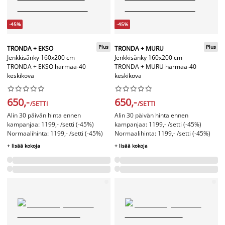
-45%
-45%
Plus
Plus
TRONDA + EKSO
TRONDA + MURU
Jenkkisänky 160x200 cm
Jenkkisänky 160x200 cm
TRONDA + EKSO harmaa-40
TRONDA + MURU harmaa-40
keskikova
keskikova




















650,-
650,-
/SETTI
/SETTI
Alin 30 päivän hinta ennen
Alin 30 päivän hinta ennen
kampanjaa: 1199,- /setti (-45%)
kampanjaa: 1199,- /setti (-45%)
Normaalihinta: 1199,- /setti (-45%)
Normaalihinta: 1199,- /setti (-45%)
+ lisää kokoja
+ lisää kokoja