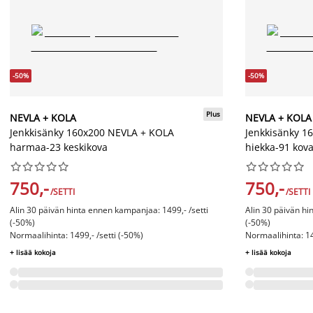
-50%
-50%
Plus
NEVLA + KOLA
NEVLA + KOLA
Jenkkisänky 160x200 NEVLA + KOLA
Jenkkisänky 1
harmaa-23 keskikova
hiekka-91 kov




















750,-
750,-
/SETTI
/SETTI
Alin 30 päivän hinta ennen kampanjaa: 1499,- /setti
Alin 30 päivän hi
(-50%)
(-50%)
Normaalihinta: 1499,- /setti (-50%)
Normaalihinta: 14
+ lisää kokoja
+ lisää kokoja