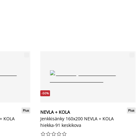
-50%
Plus
Plus
NEVLA + KOLA
 + KOLA
Jenkkisänky 160x200 NEVLA + KOLA
hiekka-91 keskikova









