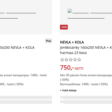
-50%
Plus
NEVLA + KOLA
60x200 NEVLA + KOLA
Jenkkisänky 160x200 NEVLA + 
a
harmaa-23 kova










750,-
/SETTI
nta ennen kampanjaa: 1499,- /setti
Alin 30 päivän hinta ennen kampanjaa:
(-50%)
99,- /setti (-50%)
Normaalihinta: 1499,- /setti (-50%)
+ lisää kokoja