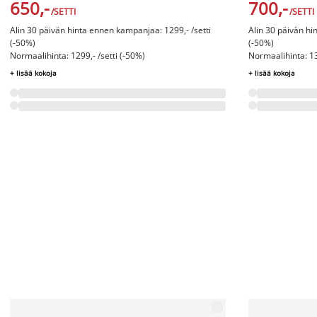
650,-
700,-
/SETTI
/SETTI
Alin 30 päivän hinta ennen kampanjaa: 1299,- /setti
Alin 30 päivän hi
(-50%)
(-50%)
Normaalihinta: 1299,- /setti (-50%)
Normaalihinta: 13
+ lisää kokoja
+ lisää kokoja