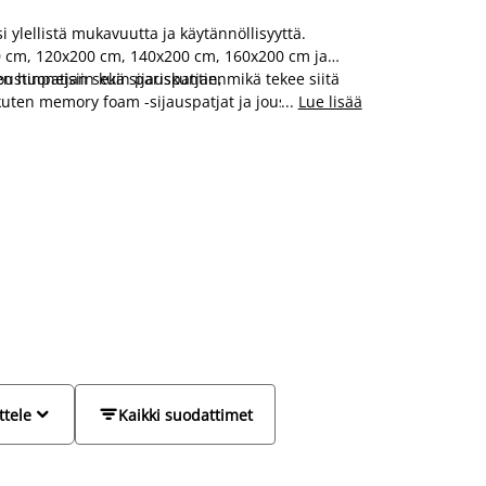
ylellistä mukavuutta ja käytännöllisyyttä.
00 cm, 120x200 cm, 140x200 cm, 160x200 cm ja
ten huoneisiin kuin pariskuntien
stinpatjan sekä sijauspatjan, mikä tekee siitä
uten memory foam -sijauspatjat ja jousiratkaisut,
...
Lue lisää
 Saatavilla on myös useita värejä ja
isen sisustuksen. Valitse oma jenkkisänkysi
a kestävyyttä.
Tutustu sänky- ja patjaoppaaseen
ja


ttele
Kaikki suodattimet