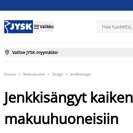

Valikko

Valitse JYSK-myymäläsi

Etusivu
Makuuhuone
Sängyt
Jenkkisängyt



Jenkkisängyt kaiken
makuuhuoneisiin