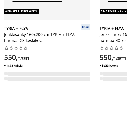
AINA EDULLINEN HINTA
AINA EDULLINEN H
Basic
TYRIA + FLYA
TYRIA + FLYA
Jenkkisänky 160x200 cm TYRIA + FLYA
Jenkkisänky 1
harmaa-23 keskikova
harmaa-40 kes




















550,-
550,-
/SETTI
/SETTI
+ lisää kokoja
+ lisää kokoja