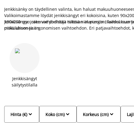
Jenkkisänky on täydellinen valinta, kun haluat makuuhuoneeseesi 
Valikoimastamme löydät jenkkisängyt eri kokoisina, kuten 90x2
180x200 cm, joten vaihtoehtoja riittää niin pieniin tiloihin, nuor
Jenkkisängyn rakenne yhdistää tukevan alarungon, laadukkaan jou
makuuhuoneisiin.
pitkäikäisen ja ergonomisen vaihtoehdon. Eri patjavaihtoehdot, k
tarjoavat yksilöllistä tukea ja auttavat parantamaan unen laatua.
verhoilumateriaaleja, jotka täydentävät niin modernin kuin klass
JYSKistä ja nauti täydellisestä yhdistelmästä mukavuutta, tyyliä j
valitse juuri itselle sopiva sänky.
Jenkkisängyt
säilytystilalla



Hinta (€)
Koko (cm)
Korkeus (cm)
Laji