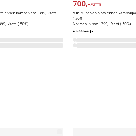
700,-
/SETTI
nta ennen kampanjaa: 1399,- /setti
Alin 30 päivän hinta ennen kampanjaa:
(-50%)
99,- /setti (-50%)
Normaalihinta: 1399,- /setti (-50%)
+ lisää kokoja