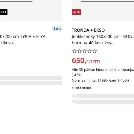
INTA
-45%
Basic
TRONDA + EKSO
60x200 cm TYRIA + FLYA
Jenkkisänky 160x200 cm TRON
kikova
harmaa-40 keskikova










650,-
/SETTI
Alin 30 päivän hinta ennen kampanjaa:
(-45%)
Normaalihinta: 1199,- /setti (-45%)
+ lisää kokoja