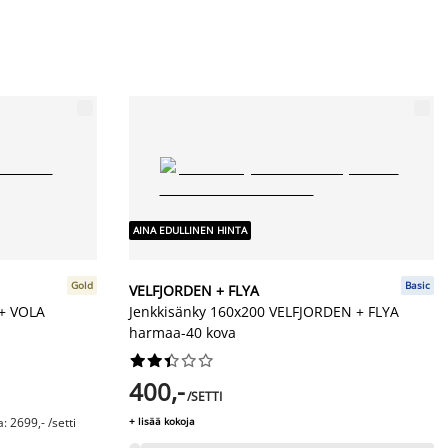
AINA EDULLINEN HINTA
Gold
Basic
VELFJORDEN + FLYA
 + VOLA
Jenkkisänky 160x200 VELFJORDEN + FLYA
harmaa-40 kova










400,-
/SETTI
 2699,- /setti
+ lisää kokoja