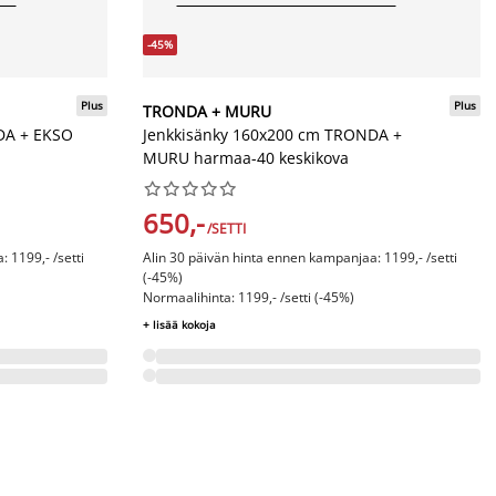
-45%
Plus
Plus
TRONDA + MURU
DA + EKSO
Jenkkisänky 160x200 cm TRONDA +
MURU harmaa-40 keskikova










650,-
/SETTI
 1199,- /setti
Alin 30 päivän hinta ennen kampanjaa: 1199,- /setti
(-45%)
Normaalihinta: 1199,- /setti (-45%)
+ lisää kokoja