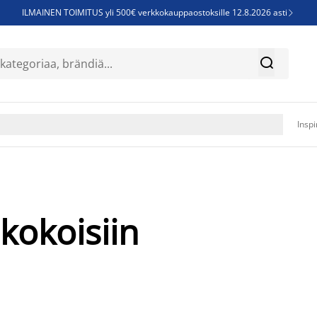
ILMAINEN TOIMITUS yli 500€ verkkokauppaostoksille 12.8.2026 asti

Parempiin uniin - Säästä jopa 60%


Sijauspatjoja - Säästä jopa 60%

Jenkkisänkyjä - Säästä jopa 60%

Inspi
kokoisiin