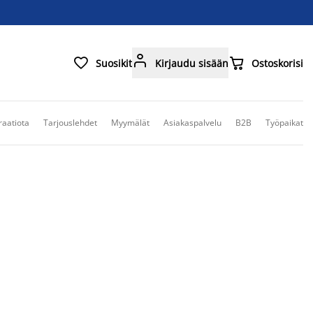



Suosikit
Kirjaudu sisään
Ostoskorisi
raatiota
Tarjouslehdet
Myymälät
Asiakaspalvelu
B2B
Työpaikat