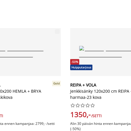
-50%
Huipputarjous
Gold
A
REIPA + VOLA
60x200 HEMLA + BRYA
Jenkkisänky 120x200 cm REIPA
kikova
harmaa-23 kova










1350,-
TI
/SETTI
nta ennen kampanjaa: 2799,- /setti
Alin 30 päivän hinta ennen kampanjaa:
(-50%)