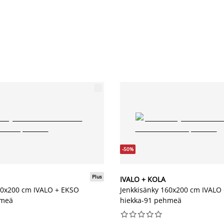
-50%
Plus
IVALO + KOLA
60x200 cm IVALO + EKSO
Jenkkisänky 160x200 cm IVALO
hmeä
hiekka-91 pehmeä









