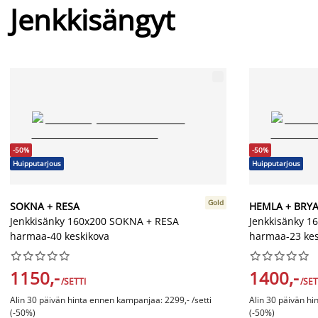
Jenkkisängyt
-50%
-50%
Huipputarjous
Huipputarjous
Gold
SOKNA + RESA
HEMLA + BRY
Jenkkisänky 160x200 SOKNA + RESA
Jenkkisänky 1
harmaa-40 keskikova
harmaa-23 kes




















1150,-
1400,-
/SETTI
/SET
Alin 30 päivän hinta ennen kampanjaa: 2299,- /setti
Alin 30 päivän hi
(-50%)
(-50%)