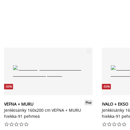
-50%
-50%
Plus
VEFNA + MURU
IVALO + EKSO
Jenkkisänky 160x200 cm VEFNA + MURU
Jenkkisänky 1
hiekka-91 pehmeä
hiekka-91 pe



















