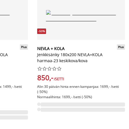
-50%
Plus
Plus
NEVLA + KOLA
KOLA
Jenkkisänky 180x200 NEVLA+KOLA
harmaa-23 keskikova/kova










850,-
/SETTI
 1499,- /setti
Alin 30 päivän hinta ennen kampanjaa: 1699,- /setti
(-50%)
Normaalihinta: 1699,- /setti (-50%)