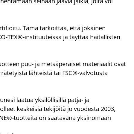
entämään seinään jääviä jälkiä, joita voi
ioitu. Tämä tarkoittaa, että jokainen
-TEX®-instituuteissa ja täyttää haitallisten
uotteen puu- ja metsäperäiset materiaalit ovat
rrätetyistä lähteistä tai FSC®-valvotusta
 laatua yksilöllisillä patja- ja
olleet keskeisiä tekijöitä jo vuodesta 2003,
ZONE®-tuotteita on saatavana yksinomaan