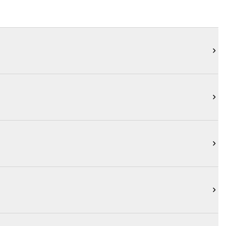



