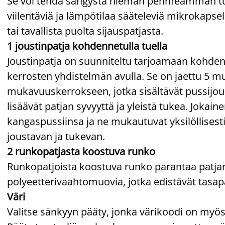
Se voi tehdä sängystä hieman pehmeämmän tuntu
viilentäviä ja lämpötilaa sääteleviä mikrokapsele
tai tavallista puolta sijauspatjasta.
1 joustinpatja kohdennetulla tuella
Joustinpatja on suunniteltu tarjoamaan kohde
kerrosten yhdistelmän avulla. Se on jaettu 5 
mukavuuskerrokseen, jotka sisältävät pussijou
lisäävät patjan syvyyttä ja yleistä tukea. Jokai
kangaspussiinsa ja ne mukautuvat yksilöllises
joustavan ja tukevan.
2 runkopatjasta koostuva runko
Runkopatjoista koostuva runko parantaa patjan v
polyeetterivaahtomuovia, jotka edistävät ta
Väri
Valitse sänkyyn pääty, jonka värikoodi on myös