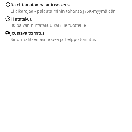

Rajoittamaton palautusoikeus
Ei aikarajaa - palauta mihin tahansa JYSK-myymälään

Hintatakuu
30 päivän hintatakuu kaikille tuotteille

Joustava toimitus
Sinun valitsemasi nopea ja helppo toimitus