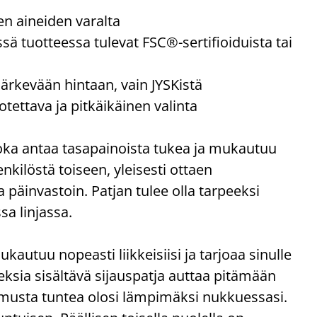
ten aineiden varalta
sä tuotteessa tulevat FSC®-sertifioiduista tai
järkevään hintaan, vain JYSKistä
tettava ja pitkäikäinen valinta
oka antaa tasapainoista tukea ja mukautuu
nkilöstä toiseen, yleisesti ottaen
 päinvastoin. Patjan tulee olla tarpeeksi
sa linjassa.
kautuu nopeasti liikkeisiisi ja tarjoaa sinulle
eksia sisältävä sijauspatja auttaa pitämään
pumusta tuntea olosi lämpimäksi nukkuessasi.