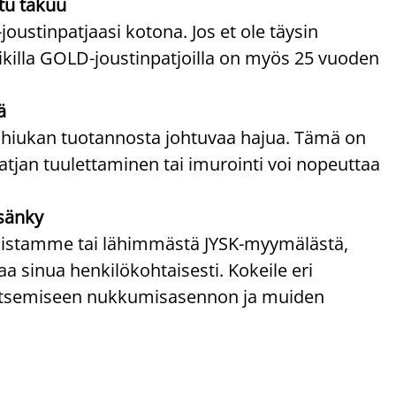
tu takuu
oustinpatjaasi kotona. Jos et ole täysin
Kaikilla GOLD-joustinpatjoilla on myös 25 vuoden
ä
 hiukan tuotannosta johtuvaa hajua. Tämä on
atjan tuulettaminen tai imurointi voi nopeuttaa
sänky
ppaistamme tai lähimmästä JYSK-myymälästä,
 sinua henkilökohtaisesti. Kokeile eri
alitsemiseen nukkumisasennon ja muiden