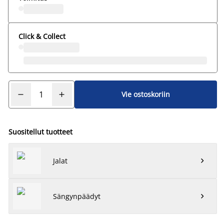
Click & Collect
Vie ostoskoriin
Suositellut tuotteet
Jalat

Sängynpäädyt
