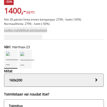
-50%
1400,-
/SETTI
Alin 30 päivän hinta ennen kampanjaa: 2799,- /setti (-50%)
Normaalihinta: 2799,- /setti (-50%)
Lisäksi mahdolliset toimituskulut
Väri
: Harmaa-23
Mitat

160x200
Toimitetaan vai noudat itse?
Toimitus