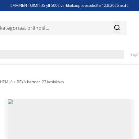
ILMAINEN TOIMITUS yli 500€ verkkokauppaostoksille 12.8.2026 asti

Parempiin uniin - Säästä jopa 60%


Sijauspatjoja - Säästä jopa 60%

Jenkkisänkyjä - Säästä jopa 60%

Inspi
0 HEMLA + BRYA harmaa-23 keskikova