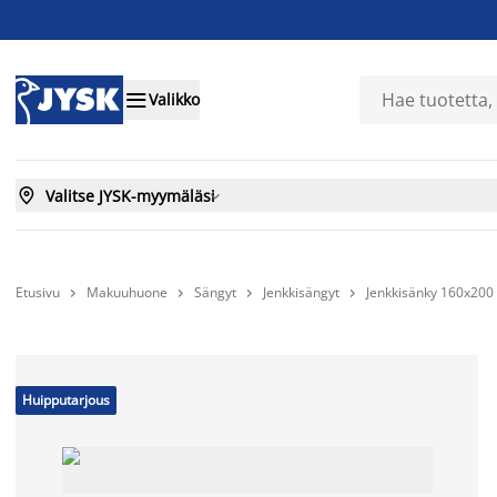

Valikko

Valitse JYSK-myymäläsi

Etusivu
Makuuhuone
Sängyt
Jenkkisängyt
Jenkkisänky 160x20




Huipputarjous