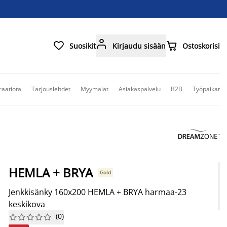



Suosikit
Kirjaudu sisään
Ostoskorisi
raatiota
Tarjouslehdet
Myymälät
Asiakaspalvelu
B2B
Työpaikat
HEMLA + BRYA
Gold
Jenkkisänky 160x200 HEMLA + BRYA harmaa-23
keskikova
(
0
)









