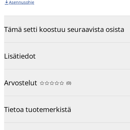
Asennusohje

Tämä setti koostuu seuraavista osista
Lisätiedot
Arvostelut
(
0
)










Tietoa tuotemerkistä