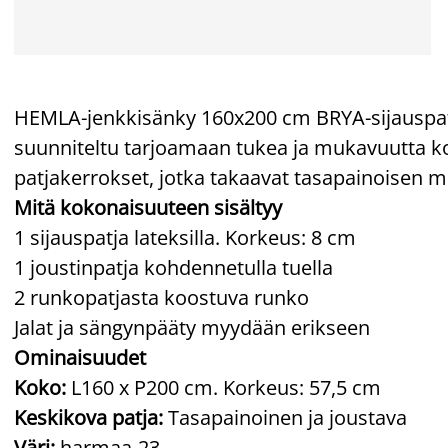
HEMLA-jenkkisänky 160x200 cm BRYA-sijauspatja
suunniteltu tarjoamaan tukea ja mukavuutta ko
patjakerrokset, jotka takaavat tasapainoisen 
Mitä kokonaisuuteen sisältyy
1 sijauspatja lateksilla. Korkeus: 8 cm
1 joustinpatja kohdennetulla tuella
2 runkopatjasta koostuva runko
Jalat ja sängynpääty myydään erikseen
Ominaisuudet
Koko:
L160 x P200 cm. Korkeus: 57,5 cm
Keskikova patja:
Tasapainoinen ja joustava
Väri:
harmaa-23