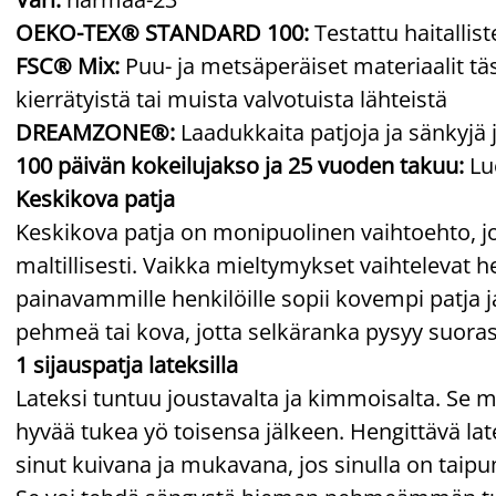
OEKO-TEX® STANDARD 100:
Testattu haitallis
FSC® Mix:
Puu- ja metsäperäiset materiaalit täs
kierrätyistä tai muista valvotuista lähteistä
DREAMZONE®:
Laadukkaita patjoja ja sänkyjä 
100 päivän kokeilujakso ja 25 vuoden takuu:
Luo
Keskikova patja
Keskikova patja on monipuolinen vaihtoehto, j
maltillisesti. Vaikka mieltymykset vaihtelevat he
painavammille henkilöille sopii kovempi patja ja
pehmeä tai kova, jotta selkäranka pysyy suoras
1 sijauspatja lateksilla
Lateksi tuntuu joustavalta ja kimmoisalta. Se mu
hyvää tukea yö toisensa jälkeen. Hengittävä lat
sinut kuivana ja mukavana, jos sinulla on tai