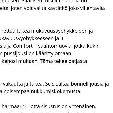
isen. Päällisen toisella puolella on
ita, joten voit valita käytätkö joko viilentävää
nnettua tukea mukavuusvyöhykkeiden ja -
mukavuusvyöhykkeeseen ja 3
sia ja Comfort+ -vaahtomuovia, jotka kukin
nen pussijousi on kääritty omaan
ti kehosi mukaan. Tämä tekee patjasta
akautta ja tukea. Se sisältää bonnell-jousia ja
sapainoisempaa nukkumiskokemusta.
 harmaa-23, jotta sisustus on yhtenäinen.