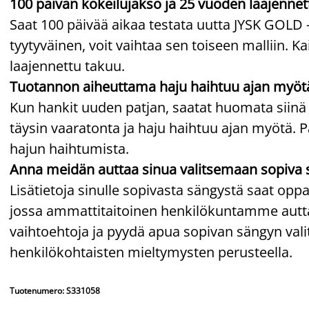
100 päivän kokeilujakso ja 25 vuoden laajennet
Saat 100 päivää aikaa testata uutta JYSK GOLD -j
tyytyväinen, voit vaihtaa sen toiseen malliin. 
laajennettu takuu.
Tuotannon aiheuttama haju haihtuu ajan myöt
Kun hankit uuden patjan, saatat huomata siinä
täysin vaaratonta ja haju haihtuu ajan myötä. P
hajun haihtumista.
Anna meidän auttaa sinua valitsemaan sopiva 
Lisätietoja sinulle sopivasta sängystä saat o
jossa ammattitaitoinen henkilökuntamme auttaa
vaihtoehtoja ja pyydä apua sopivan sängyn v
henkilökohtaisten mieltymysten perusteella.
Tuotenumero: S331058