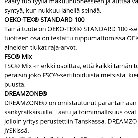
Pääty tuo tyyliä makuuhuoneeseen ja auttaa väh
syntyä, kun nukkuu lähellä seinää.
OEKO-TEX® STANDARD 100
Tämä tuote on OEKO-TEX® STANDARD 100 -sertif
tuotteen osa on testattu riippumattomissa OEKO
aineiden tiukat raja-arvot.
FSC® Mix
FSC® Mix -merkki osoittaa, että kaikki tämän t
peräisin joko FSC®-sertifioiduista metsistä, kie
puusta.
DREAMZONE®
DREAMZONE® on omistautunut parantamaan unesi
sänkyratkaisuilla. Laatu ja toiminnallisuus ovat 
jolloin yritys perustettiin Tanskassa. DREAM
JYSKissä.