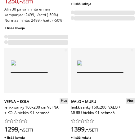
1250,-
/SETTI
+ lisää kokoja
Alin 30 päivän hinta ennen
kampanjaa: 2499,- /setti (-50%)
Normaalihinta: 2499,- /setti (-50%)
+ lisää kokoja
Plus
Plus
VEFNA + KOLA
IVALO + MURU
Jenkkisänky 160x200 cm VEFNA
Jenkkisänky 160x200 IVALO +
+ KOLA hiekka-91 pehmeä
MURU hiekka-91 pehmeä




















1299,-
1399,-
/SETTI
/SETTI
+ lisää kokoja
+ lisää kokoja