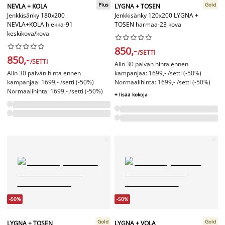
Plus
Gold
NEVLA + KOLA
LYGNA + TOSEN
Jenkkisänky 180x200
Jenkkisänky 120x200 LYGNA +
NEVLA+KOLA hiekka-91
TOSEN harmaa-23 kova
keskikova/kova




















850,-
/SETTI
850,-
/SETTI
Alin 30 päivän hinta ennen
Alin 30 päivän hinta ennen
kampanjaa: 1699,- /setti (-50%)
kampanjaa: 1699,- /setti (-50%)
Normaalihinta: 1699,- /setti (-50%)
Normaalihinta: 1699,- /setti (-50%)
+ lisää kokoja
-50%
-50%
Gold
Gold
LYGNA + TOSEN
LYGNA + VOLA