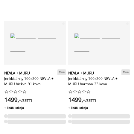
Plus
Plus
NEVLA + MURU
NEVLA + MURU
Jenkkisänky 160x200 NEVLA +
Jenkkisänky 160x200 NEVLA +
MURU hiekka-91 kova
MURU harmaa-23 kova




















1499,-
1499,-
/SETTI
/SETTI
+ lisää kokoja
+ lisää kokoja