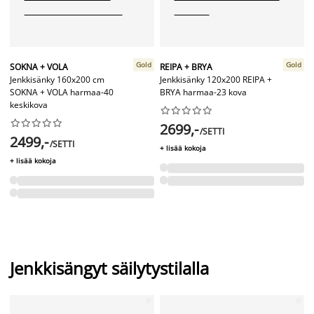
Gold
Gold
SOKNA + VOLA
REIPA + BRYA
Jenkkisänky 160x200 cm
Jenkkisänky 120x200 REIPA +
SOKNA + VOLA harmaa-40
BRYA harmaa-23 kova
keskikova




















2699,-
/SETTI
2499,-
/SETTI
+ lisää kokoja
+ lisää kokoja
Jenkkisängyt säilytystilalla