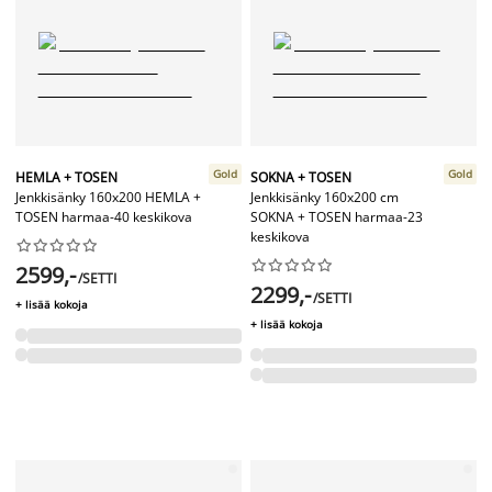
Gold
Gold
HEMLA + TOSEN
SOKNA + TOSEN
Jenkkisänky 160x200 HEMLA +
Jenkkisänky 160x200 cm
TOSEN harmaa-40 keskikova
SOKNA + TOSEN harmaa-23
keskikova




















2599,-
/SETTI
2299,-
/SETTI
+ lisää kokoja
+ lisää kokoja