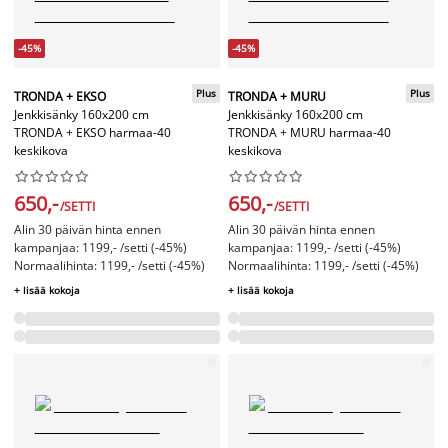
-45%
-45%
Plus
Plus
TRONDA + EKSO
TRONDA + MURU
Jenkkisänky 160x200 cm
Jenkkisänky 160x200 cm
TRONDA + EKSO harmaa-40
TRONDA + MURU harmaa-40
keskikova
keskikova




















650,-
650,-
/SETTI
/SETTI
Alin 30 päivän hinta ennen
Alin 30 päivän hinta ennen
kampanjaa: 1199,- /setti (-45%)
kampanjaa: 1199,- /setti (-45%)
Normaalihinta: 1199,- /setti (-45%)
Normaalihinta: 1199,- /setti (-45%)
+ lisää kokoja
+ lisää kokoja