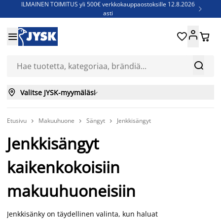
ILMAINEN TOIMITUS yli 500€ verkkokauppaostoksille 12.8.2026

asti
Parempiin uniin - Säästä jopa 60%





Sijauspatjoja - Säästä jopa 60%

Jenkkisänkyjä - Säästä jopa 60%



Valitse JYSK-myymäläsi

Etusivu
Makuuhuone
Sängyt
Jenkkisängyt



Jenkkisängyt
kaikenkokoisiin
makuuhuoneisiin
Jenkkisänky on täydellinen valinta, kun haluat