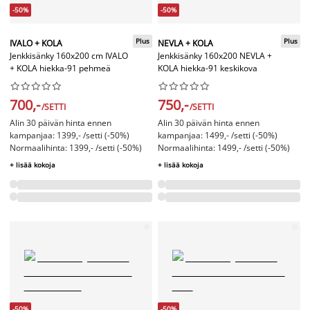
-50%
-50%
Plus
Plus
IVALO + KOLA
NEVLA + KOLA
Jenkkisänky 160x200 cm IVALO
Jenkkisänky 160x200 NEVLA +
+ KOLA hiekka-91 pehmeä
KOLA hiekka-91 keskikova




















700,-
750,-
/SETTI
/SETTI
Alin 30 päivän hinta ennen
Alin 30 päivän hinta ennen
kampanjaa: 1399,- /setti (-50%)
kampanjaa: 1499,- /setti (-50%)
Normaalihinta: 1399,- /setti (-50%)
Normaalihinta: 1499,- /setti (-50%)
+ lisää kokoja
+ lisää kokoja
-50%
-50%