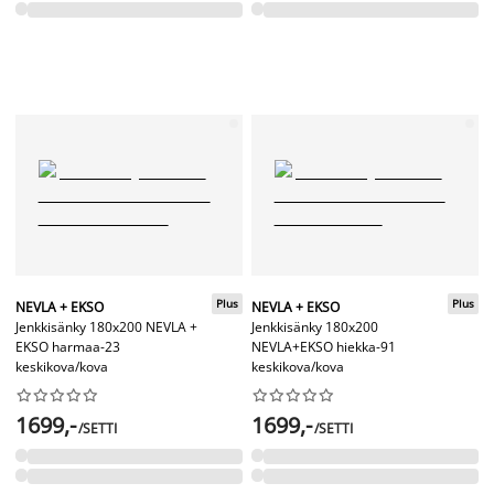
Plus
Plus
NEVLA + EKSO
NEVLA + EKSO
Jenkkisänky 180x200 NEVLA +
Jenkkisänky 180x200
EKSO harmaa-23
NEVLA+EKSO hiekka-91
keskikova/kova
keskikova/kova




















1699,-
1699,-
/SETTI
/SETTI