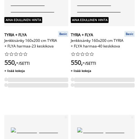
AINA EDULLINEN HINTA
AINA EDULLINEN HINTA
Basic
Basic
TYRIA + FLYA
TYRIA + FLYA
Jenkkisänky 160x200 cm TYRIA
Jenkkisänky 160x200 cm TYRIA
+ FLYA harmaa-23 keskikova
+ FLYA harmaa-40 keskikova




















550,-
550,-
/SETTI
/SETTI
+ lisää kokoja
+ lisää kokoja