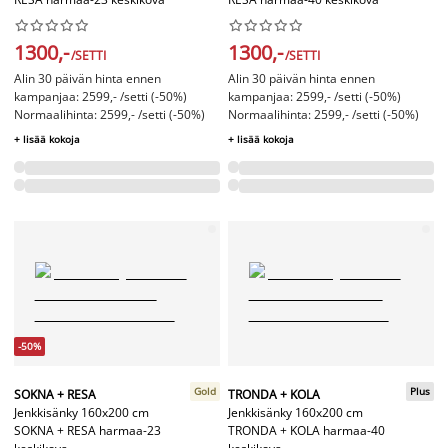




















1300,-
1300,-
/SETTI
/SETTI
Alin 30 päivän hinta ennen
Alin 30 päivän hinta ennen
kampanjaa: 2599,- /setti (-50%)
kampanjaa: 2599,- /setti (-50%)
Normaalihinta: 2599,- /setti (-50%)
Normaalihinta: 2599,- /setti (-50%)
+ lisää kokoja
+ lisää kokoja
-50%
Gold
Plus
SOKNA + RESA
TRONDA + KOLA
Jenkkisänky 160x200 cm
Jenkkisänky 160x200 cm
SOKNA + RESA harmaa-23
TRONDA + KOLA harmaa-40