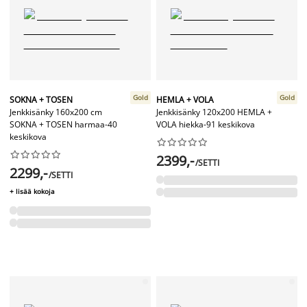
Gold
Gold
SOKNA + TOSEN
HEMLA + VOLA
Jenkkisänky 160x200 cm
Jenkkisänky 120x200 HEMLA +
SOKNA + TOSEN harmaa-40
VOLA hiekka-91 keskikova
keskikova




















2399,-
/SETTI
2299,-
/SETTI
+ lisää kokoja