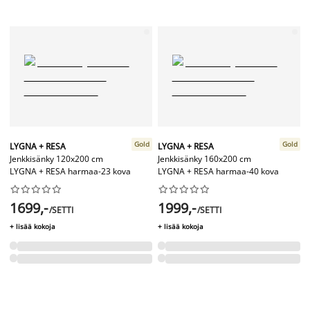
Gold
Gold
LYGNA + RESA
LYGNA + RESA
Jenkkisänky 120x200 cm
Jenkkisänky 160x200 cm
LYGNA + RESA harmaa-23 kova
LYGNA + RESA harmaa-40 kova




















1699,-
1999,-
/SETTI
/SETTI
+ lisää kokoja
+ lisää kokoja