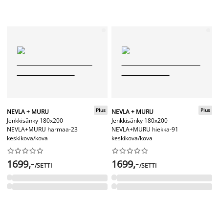
Plus
Plus
NEVLA + MURU
NEVLA + MURU
Jenkkisänky 180x200
Jenkkisänky 180x200
NEVLA+MURU harmaa-23
NEVLA+MURU hiekka-91
keskikova/kova
keskikova/kova




















1699,-
1699,-
/SETTI
/SETTI