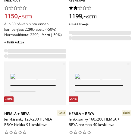
keskikova
keskikova




















1150,-
1199,-
/SETTI
/SETTI
Alin 30 päivän hinta ennen
+ lisää kokoja
kampanjaa: 2299,- /setti (-50%)
Normaalihinta: 2299,- /setti (-50%)
+ lisää kokoja
-50%
-50%
Gold
Gold
HEMLA + BRYA
HEMLA + BRYA
Jenkkisänky 120x200 HEMLA +
Jenkkisänky 160x200 HEMLA +
BRYA hiekka-91 keskikova
BRYA harmaa-40 keskikova



















