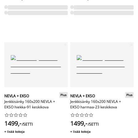
Plus
Plus
NEVLA + EKSO
NEVLA + EKSO
Jenkkisänky 160x200 NEVLA +
Jenkkisänky 160x200 NEVLA +
EKSO hiekka-91 keskikova
EKSO harmaa-23 keskikova




















1499,-
1499,-
/SETTI
/SETTI
+ lisää kokoja
+ lisää kokoja