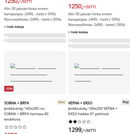
1250,-
/SETTI
1250,-
/SETTI
Alin 30 päivän hinta ennen
kampanjaa: 2499,- /setti (-50%)
Alin 30 päivän hinta ennen
Normaalihinta: 2499,- /setti (-50%)
kampanjaa: 2499,- /setti (-50%)
Normaalihinta: 2499,- /setti (-50%)
+ lisää kokoja
+ lisää kokoja
-50%
Gold
Plus
SOKNA + BRYA
VEFNA + EKSO
Jenkkisänky 160x200 cm
Jenkkisänky 160x200 VEFNA +
SOKNA + BRYA harmaa-40
EKSO hiekka-91 pehmeä
keskikova




















1299,-
/SETTI