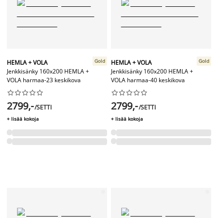
Gold
Gold
HEMLA + VOLA
HEMLA + VOLA
Jenkkisänky 160x200 HEMLA +
Jenkkisänky 160x200 HEMLA +
VOLA harmaa-23 keskikova
VOLA harmaa-40 keskikova




















2799,-
2799,-
/SETTI
/SETTI
+ lisää kokoja
+ lisää kokoja