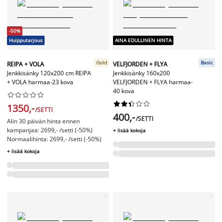
-50%
Huipputarjous
AINA EDULLINEN HINTA
Gold
Basic
REIPA + VOLA
VELFJORDEN + FLYA
Jenkkisänky 120x200 cm REIPA
Jenkkisänky 160x200
+ VOLA harmaa-23 kova
VELFJORDEN + FLYA harmaa-
40 kova




















1350,-
/SETTI
400,-
/SETTI
Alin 30 päivän hinta ennen
kampanjaa: 2699,- /setti (-50%)
+ lisää kokoja
Normaalihinta: 2699,- /setti (-50%)
+ lisää kokoja