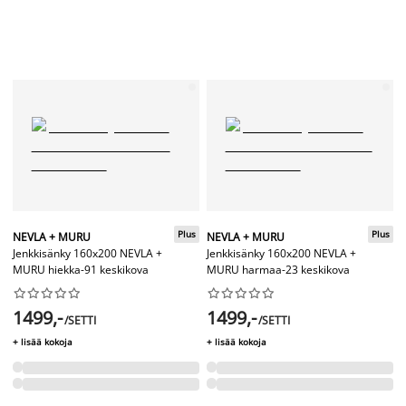
Plus
Plus
NEVLA + MURU
NEVLA + MURU
Jenkkisänky 160x200 NEVLA +
Jenkkisänky 160x200 NEVLA +
MURU hiekka-91 keskikova
MURU harmaa-23 keskikova




















1499,-
1499,-
/SETTI
/SETTI
+ lisää kokoja
+ lisää kokoja