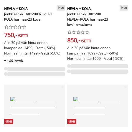
Plus
Plus
NEVLA + KOLA
NEVLA + KOLA
Jenkkisänky 160x200 NEVLA +
Jenkkisänky 180x200
KOLA harmaa-23 kova
NEVLA+KOLA harmaa-23
keskikova/kova




















750,-
/SETTI
850,-
/SETTI
Alin 30 päivän hinta ennen
kampanjaa: 1499,- /setti (-50%)
Alin 30 päivän hinta ennen
Normaalihinta: 1499,- /setti (-50%)
kampanjaa: 1699,- /setti (-50%)
Normaalihinta: 1699,- /setti (-50%)
+ lisää kokoja
-50%
-50%