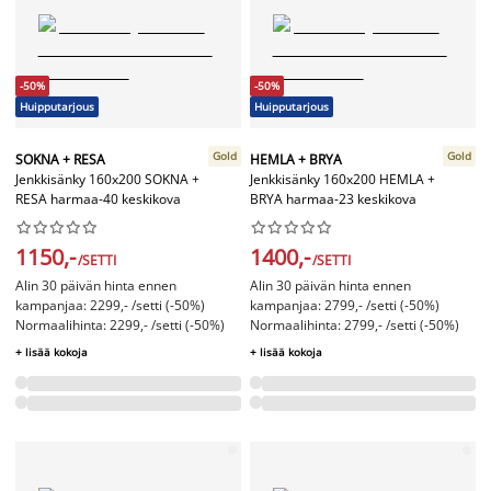
-50%
-50%
Huipputarjous
Huipputarjous
Gold
Gold
SOKNA + RESA
HEMLA + BRYA
Jenkkisänky 160x200 SOKNA +
Jenkkisänky 160x200 HEMLA +
RESA harmaa-40 keskikova
BRYA harmaa-23 keskikova




















1150,-
1400,-
/SETTI
/SETTI
Alin 30 päivän hinta ennen
Alin 30 päivän hinta ennen
kampanjaa: 2299,- /setti (-50%)
kampanjaa: 2799,- /setti (-50%)
Normaalihinta: 2299,- /setti (-50%)
Normaalihinta: 2799,- /setti (-50%)
+ lisää kokoja
+ lisää kokoja