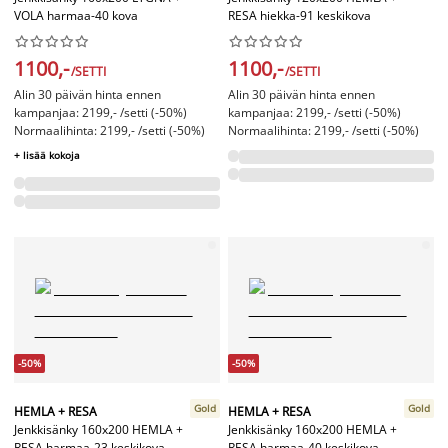
VOLA harmaa-40 kova
RESA hiekka-91 keskikova




















1100,-
1100,-
/SETTI
/SETTI
Alin 30 päivän hinta ennen
Alin 30 päivän hinta ennen
kampanjaa: 2199,- /setti (-50%)
kampanjaa: 2199,- /setti (-50%)
Normaalihinta: 2199,- /setti (-50%)
Normaalihinta: 2199,- /setti (-50%)
+ lisää kokoja
-50%
-50%
Gold
Gold
HEMLA + RESA
HEMLA + RESA
Jenkkisänky 160x200 HEMLA +
Jenkkisänky 160x200 HEMLA +
RESA harmaa-23 keskikova
RESA harmaa-40 keskikova