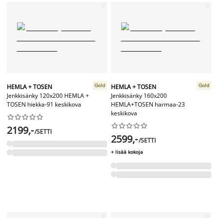
Gold
Gold
HEMLA + TOSEN
HEMLA + TOSEN
Jenkkisänky 120x200 HEMLA +
Jenkkisänky 160x200
TOSEN hiekka-91 keskikova
HEMLA+TOSEN harmaa-23
keskikova




















2199,-
/SETTI
2599,-
/SETTI
+ lisää kokoja