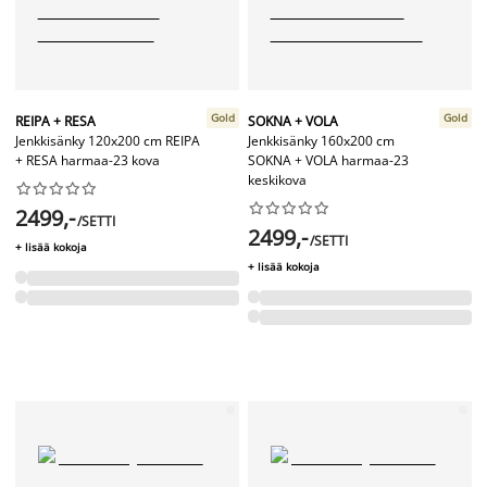
Gold
Gold
REIPA + RESA
SOKNA + VOLA
Jenkkisänky 120x200 cm REIPA
Jenkkisänky 160x200 cm
+ RESA harmaa-23 kova
SOKNA + VOLA harmaa-23
keskikova




















2499,-
/SETTI
2499,-
/SETTI
+ lisää kokoja
+ lisää kokoja