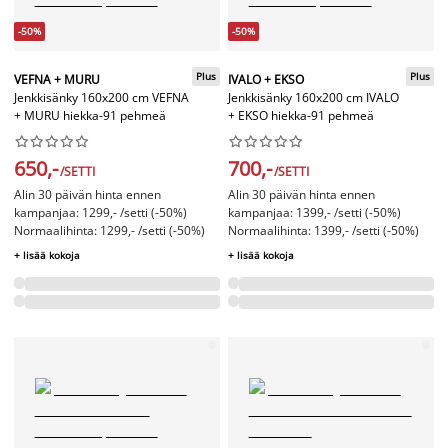
-50%
-50%
Plus
Plus
VEFNA + MURU
IVALO + EKSO
Jenkkisänky 160x200 cm VEFNA
Jenkkisänky 160x200 cm IVALO
+ MURU hiekka-91 pehmeä
+ EKSO hiekka-91 pehmeä




















650,-
700,-
/SETTI
/SETTI
Alin 30 päivän hinta ennen
Alin 30 päivän hinta ennen
kampanjaa: 1299,- /setti (-50%)
kampanjaa: 1399,- /setti (-50%)
Normaalihinta: 1299,- /setti (-50%)
Normaalihinta: 1399,- /setti (-50%)
+ lisää kokoja
+ lisää kokoja