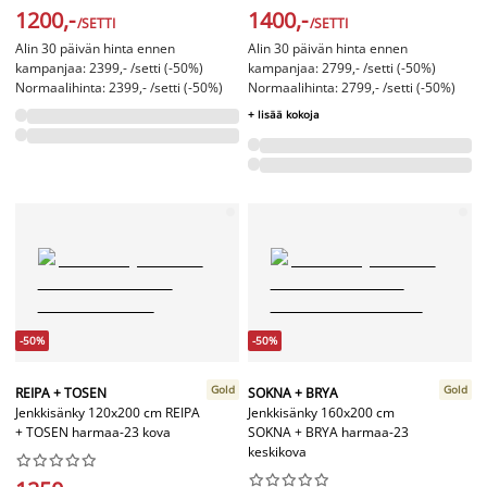
1200,-
1400,-
/SETTI
/SETTI
Alin 30 päivän hinta ennen
Alin 30 päivän hinta ennen
kampanjaa: 2399,- /setti (-50%)
kampanjaa: 2799,- /setti (-50%)
Normaalihinta: 2399,- /setti (-50%)
Normaalihinta: 2799,- /setti (-50%)
+ lisää kokoja
-50%
-50%
Gold
Gold
REIPA + TOSEN
SOKNA + BRYA
Jenkkisänky 120x200 cm REIPA
Jenkkisänky 160x200 cm
+ TOSEN harmaa-23 kova
SOKNA + BRYA harmaa-23
keskikova



















