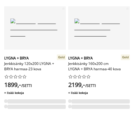
Gold
Gold
LYGNA + BRYA
LYGNA + BRYA
Jenkkisänky 120x200 LYGNA +
Jenkkisänky 160x200 cm
BRYA harmaa-23 kova
LYGNA + BRYA harmaa-40 kova




















1899,-
2199,-
/SETTI
/SETTI
+ lisää kokoja
+ lisää kokoja