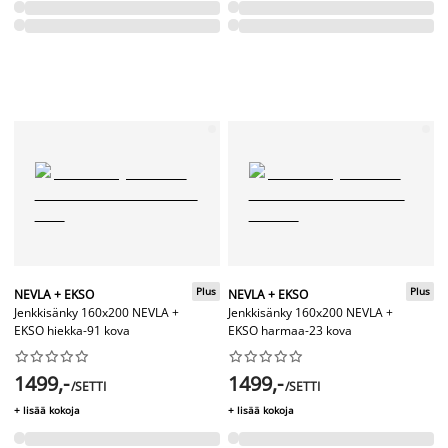
Plus
Plus
NEVLA + EKSO
NEVLA + EKSO
Jenkkisänky 160x200 NEVLA +
Jenkkisänky 160x200 NEVLA +
EKSO hiekka-91 kova
EKSO harmaa-23 kova




















1499,-
1499,-
/SETTI
/SETTI
+ lisää kokoja
+ lisää kokoja