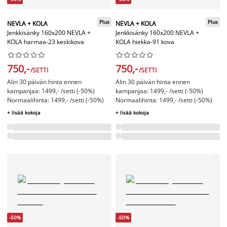
Plus
Plus
NEVLA + KOLA
NEVLA + KOLA
Jenkkisänky 160x200 NEVLA +
Jenkkisänky 160x200 NEVLA +
KOLA harmaa-23 keskikova
KOLA hiekka-91 kova




















750,-
750,-
/SETTI
/SETTI
Alin 30 päivän hinta ennen
Alin 30 päivän hinta ennen
kampanjaa: 1499,- /setti (-50%)
kampanjaa: 1499,- /setti (-50%)
Normaalihinta: 1499,- /setti (-50%)
Normaalihinta: 1499,- /setti (-50%)
+ lisää kokoja
+ lisää kokoja
-50%
-50%