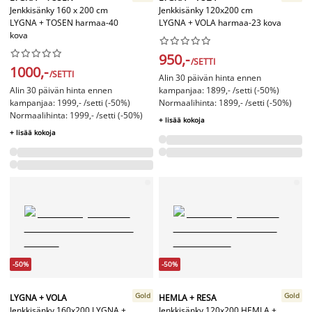
Jenkkisänky 160 x 200 cm
Jenkkisänky 120x200 cm
LYGNA + TOSEN harmaa-40
LYGNA + VOLA harmaa-23 kova
kova




















950,-
/SETTI
1000,-
/SETTI
Alin 30 päivän hinta ennen
Alin 30 päivän hinta ennen
kampanjaa: 1899,- /setti (-50%)
kampanjaa: 1999,- /setti (-50%)
Normaalihinta: 1899,- /setti (-50%)
Normaalihinta: 1999,- /setti (-50%)
+ lisää kokoja
+ lisää kokoja
-50%
-50%
Gold
Gold
LYGNA + VOLA
HEMLA + RESA
Jenkkisänky 160x200 LYGNA +
Jenkkisänky 120x200 HEMLA +