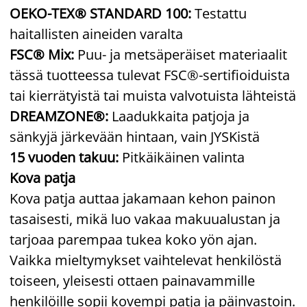
OEKO-TEX® STANDARD 100:
Testattu
haitallisten aineiden varalta
FSC® Mix:
Puu- ja metsäperäiset materiaalit
tässä tuotteessa tulevat FSC®-sertifioiduista
tai kierrätyistä tai muista valvotuista lähteistä
DREAMZONE®:
Laadukkaita patjoja ja
sänkyjä järkevään hintaan, vain JYSKistä
15 vuoden takuu:
Pitkäikäinen valinta
Kova patja
Kova patja auttaa jakamaan kehon painon
tasaisesti, mikä luo vakaa makuualustan ja
tarjoaa parempaa tukea koko yön ajan.
Vaikka mieltymykset vaihtelevat henkilöstä
toiseen, yleisesti ottaen painavammille
henkilöille sopii kovempi patja ja päinvastoin.