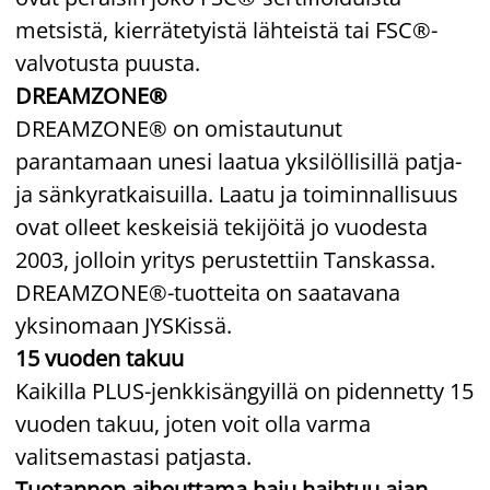
metsistä, kierrätetyistä lähteistä tai FSC®-
valvotusta puusta.
DREAMZONE®
DREAMZONE® on omistautunut
parantamaan unesi laatua yksilöllisillä patja-
ja sänkyratkaisuilla. Laatu ja toiminnallisuus
ovat olleet keskeisiä tekijöitä jo vuodesta
2003, jolloin yritys perustettiin Tanskassa.
DREAMZONE®-tuotteita on saatavana
yksinomaan JYSKissä.
15 vuoden takuu
Kaikilla PLUS-jenkkisängyillä on pidennetty 15
vuoden takuu, joten voit olla varma
valitsemastasi patjasta.
Tuotannon aiheuttama haju haihtuu ajan