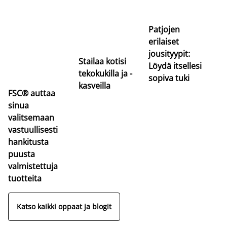
uu
va
Patjojen
erilaiset
jousityypit:
Stailaa kotisi
Löydä itsellesi
tekokukilla ja -
sopiva tuki
kasveilla
FSC® auttaa
sinua
valitsemaan
vastuullisesti
hankitusta
puusta
valmistettuja
tuotteita
Katso kaikki oppaat ja blogit