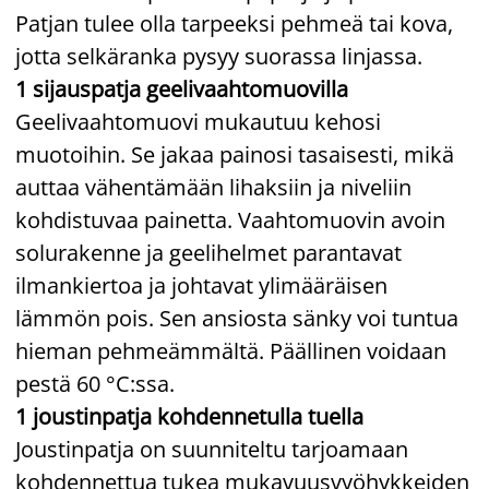
Patjan tulee olla tarpeeksi pehmeä tai kova,
jotta selkäranka pysyy suorassa linjassa.
1 sijauspatja geelivaahtomuovilla
Geelivaahtomuovi mukautuu kehosi
muotoihin. Se jakaa painosi tasaisesti, mikä
auttaa vähentämään lihaksiin ja niveliin
kohdistuvaa painetta. Vaahtomuovin avoin
solurakenne ja geelihelmet parantavat
ilmankiertoa ja johtavat ylimääräisen
lämmön pois. Sen ansiosta sänky voi tuntua
hieman pehmeämmältä. Päällinen voidaan
pestä 60 °C:ssa.
1 joustinpatja kohdennetulla tuella
Joustinpatja on suunniteltu tarjoamaan
kohdennettua tukea mukavuusvyöhykkeiden