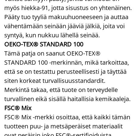
myös hiekka-91, jotta sisustus on yhtenäinen.
Pääty tuo tyyliä makuuhuoneeseen ja auttaa
vähentämään seinään jääviä jälkiä, joita voi
syntyä, kun nukkuu lähellä seinää.
OEKO-TEX® STANDARD 100
Tämä patja on saanut OEKO-TEX®
STANDARD 100 -merkinnän, mikä tarkoittaa,
että se on testattu perusteellisesti ja täyttää
siten korkeat turvallisuusstandardit.
Merkintä takaa, että tuote on terveydelle
turvallinen eikä sisällä haitallisia kemikaaleja.
FSC® Mix
FSC® Mix -merkki osoittaa, että kaikki tämän
tuotteen puu- ja metsäperäiset materiaalit
ovat peräisin joko FSC®-sertifioiduista