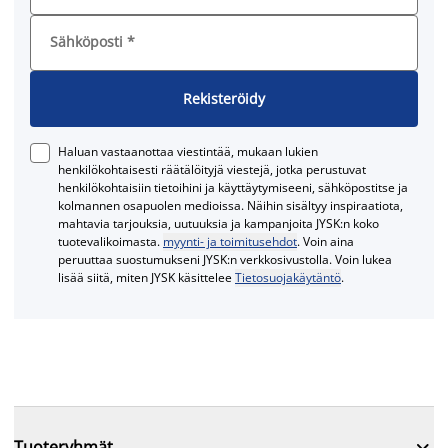
Sähköposti
*
Rekisteröidy
Haluan vastaanottaa viestintää, mukaan lukien
henkilökohtaisesti räätälöityjä viestejä, jotka perustuvat
henkilökohtaisiin tietoihini ja käyttäytymiseeni, sähköpostitse ja
kolmannen osapuolen medioissa. Näihin sisältyy inspiraatiota,
mahtavia tarjouksia, uutuuksia ja kampanjoita JYSK:n koko
tuotevalikoimasta.
myynti- ja toimitusehdot
. Voin aina
peruuttaa suostumukseni JYSK:n verkkosivustolla. Voin lukea
lisää siitä, miten JYSK käsittelee
Tietosuojakäytäntö
.

Tuoteryhmät