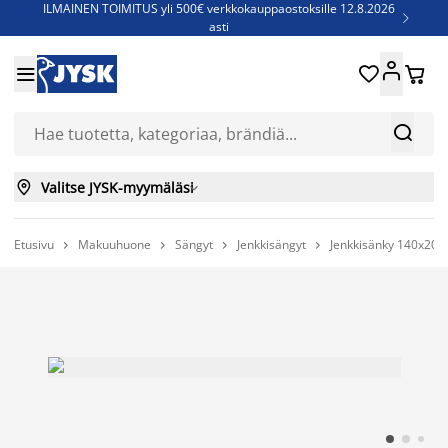
ILMAINEN TOIMITUS yli 500€ verkkokauppaostoksille 12.8.2026

asti
Parempiin uniin - Säästä jopa 60%





Sijauspatjoja - Säästä jopa 60%

Jenkkisänkyjä - Säästä jopa 60%



Valitse JYSK-myymäläsi

Etusivu
Makuuhuone
Sängyt
Jenkkisängyt
Jenkkisänky 140x200



