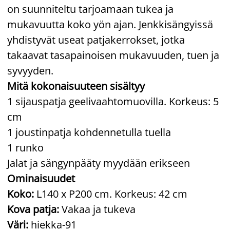
on suunniteltu tarjoamaan tukea ja
mukavuutta koko yön ajan. Jenkkisängyissä
yhdistyvät useat patjakerrokset, jotka
takaavat tasapainoisen mukavuuden, tuen ja
syvyyden.
Mitä kokonaisuuteen sisältyy
1 sijauspatja geelivaahtomuovilla. Korkeus: 5
cm
1 joustinpatja kohdennetulla tuella
1 runko
Jalat ja sängynpääty myydään erikseen
Ominaisuudet
Koko:
L140 x P200 cm. Korkeus: 42 cm
Kova patja:
Vakaa ja tukeva
Väri:
hiekka-91