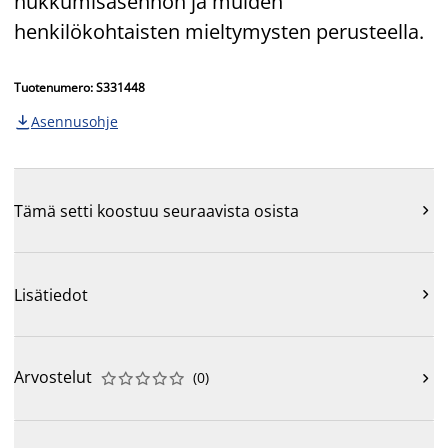
nukkumisasennon ja muiden
henkilökohtaisten mieltymysten perusteella.
Tuotenumero: S331448
Asennusohje

Tämä setti koostuu seuraavista osista

Lisätiedot

Arvostelut
(
0
)










