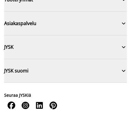

Asiakaspalvelu

JYSK

JYSK suomi
Seuraa JYSKiä



