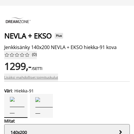
NEVLA + EKSO
Plus
Jenkkisänky 140x200 NEVLA + EKSO hiekka-91 kova
(
0
)










1299,-
/SETTI
Lisäksi mahdolliset toimituskulut
Väri
: Hiekka-91
Mitat

140x200