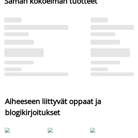
Saman kokoelman tuotteet
Aiheeseen liittyvät oppaat ja
blogikirjoitukset
Si