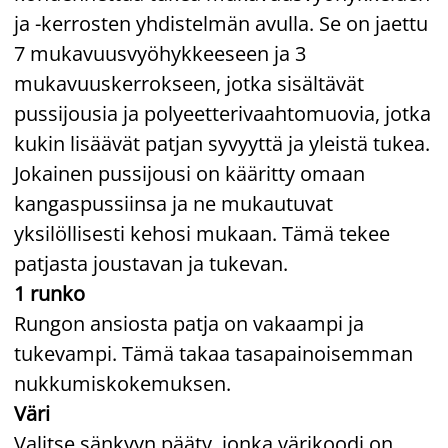
ja -kerrosten yhdistelmän avulla. Se on jaettu
7 mukavuusvyöhykkeeseen ja 3
mukavuuskerrokseen, jotka sisältävät
pussijousia ja polyeetterivaahtomuovia, jotka
kukin lisäävät patjan syvyyttä ja yleistä tukea.
Jokainen pussijousi on kääritty omaan
kangaspussiinsa ja ne mukautuvat
yksilöllisesti kehosi mukaan. Tämä tekee
patjasta joustavan ja tukevan.
1 runko
Rungon ansiosta patja on vakaampi ja
tukevampi. Tämä takaa tasapainoisemman
nukkumiskokemuksen.
Väri
Valitse sänkyyn pääty, jonka värikoodi on