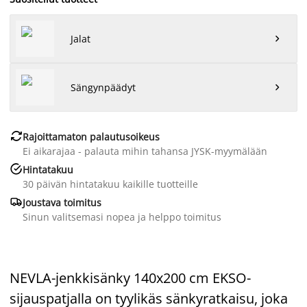
Jalat

Sängynpäädyt


Rajoittamaton palautusoikeus
Ei aikarajaa - palauta mihin tahansa JYSK-myymälään

Hintatakuu
30 päivän hintatakuu kaikille tuotteille

Joustava toimitus
Sinun valitsemasi nopea ja helppo toimitus
NEVLA-jenkkisänky 140x200 cm EKSO-
sijauspatjalla on tyylikäs sänkyratkaisu, joka