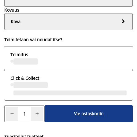
Kovuus

Kova
Toimitetaan vai noudat itse?
Toimitus
Click & Collect
Vie ostoskoriin
Suositellut tuotteet