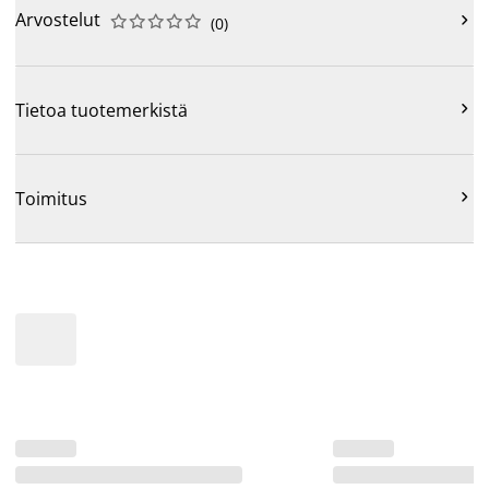
Arvostelut











(
0
)

Tietoa tuotemerkistä

Toimitus