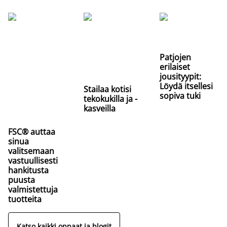
Patjojen
erilaiset
jousityypit:
Löydä itsellesi
Stailaa kotisi
sopiva tuki
tekokukilla ja -
kasveilla
FSC® auttaa
sinua
valitsemaan
vastuullisesti
hankitusta
puusta
valmistettuja
tuotteita
Katso kaikki oppaat ja blogit