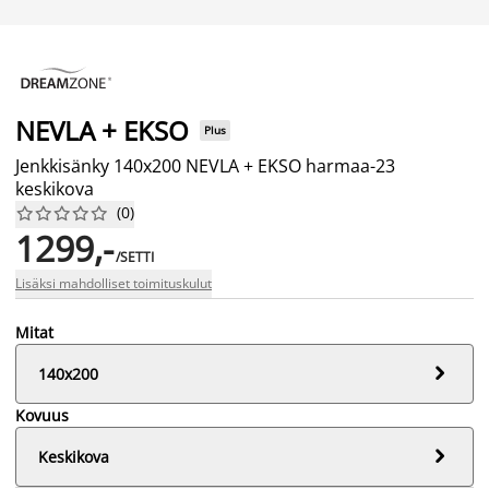
NEVLA + EKSO
Plus
Jenkkisänky 140x200 NEVLA + EKSO harmaa-23
keskikova
(
0
)










1299,-
/SETTI
Lisäksi mahdolliset toimituskulut
Mitat

140x200
Kovuus

Keskikova