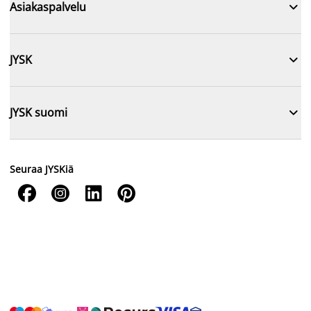

Asiakaspalvelu

JYSK

JYSK suomi
Seuraa JYSKiä



