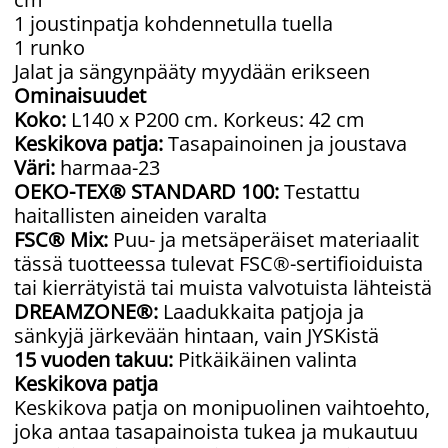
1 joustinpatja kohdennetulla tuella
1 runko
Jalat ja sängynpääty myydään erikseen
Ominaisuudet
Koko:
L140 x P200 cm. Korkeus: 42 cm
Keskikova patja:
Tasapainoinen ja joustava
Väri:
harmaa-23
OEKO-TEX® STANDARD 100:
Testattu
haitallisten aineiden varalta
FSC® Mix:
Puu- ja metsäperäiset materiaalit
tässä tuotteessa tulevat FSC®-sertifioiduista
tai kierrätyistä tai muista valvotuista lähteistä
DREAMZONE®:
Laadukkaita patjoja ja
sänkyjä järkevään hintaan, vain JYSKistä
15 vuoden takuu:
Pitkäikäinen valinta
Keskikova patja
Keskikova patja on monipuolinen vaihtoehto,
joka antaa tasapainoista tukea ja mukautuu