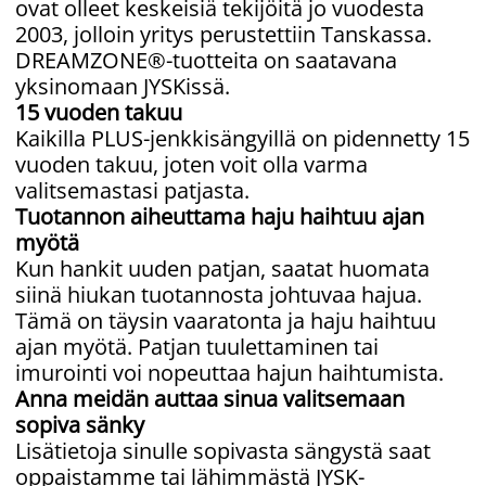
ovat olleet keskeisiä tekijöitä jo vuodesta
2003, jolloin yritys perustettiin Tanskassa.
DREAMZONE®-tuotteita on saatavana
yksinomaan JYSKissä.
15 vuoden takuu
Kaikilla PLUS-jenkkisängyillä on pidennetty 15
vuoden takuu, joten voit olla varma
valitsemastasi patjasta.
Tuotannon aiheuttama haju haihtuu ajan
myötä
Kun hankit uuden patjan, saatat huomata
siinä hiukan tuotannosta johtuvaa hajua.
Tämä on täysin vaaratonta ja haju haihtuu
ajan myötä. Patjan tuulettaminen tai
imurointi voi nopeuttaa hajun haihtumista.
Anna meidän auttaa sinua valitsemaan
sopiva sänky
Lisätietoja sinulle sopivasta sängystä saat
oppaistamme tai lähimmästä JYSK-