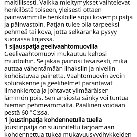
maltillisesti. Vaikka mieltymykset vaihtelevat
henkilöstä toiseen, yleisesti ottaen
painavammille henkilöille sopii kovempi patja
ja päinvastoin. Patjan tulee olla tarpeeksi
pehmeä tai kova, jotta selkäranka pysyy
suorassa linjassa.
1 sijauspatja geelivaahtomuovilla
Geelivaahtomuovi mukautuu kehosi
muotoihin. Se jakaa painosi tasaisesti, mikä
auttaa vähentämään lihaksiin ja niveliin
kohdistuvaa painetta. Vaahtomuovin avoin
solurakenne ja geelihelmet parantavat
ilmankiertoa ja johtavat ylimääräisen
lämmön pois. Sen ansiosta sänky voi tuntua
hieman pehmeämmältä. Päällinen voidaan
pestä 60 °C:ssa.
1 joustinpatja kohdennetulla tuella
Joustinpatja on suunniteltu tarjoamaan
kohdennettua tukea mukavuusvyöhykkeiden