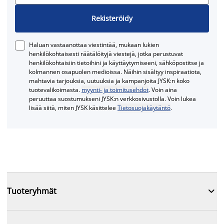
Rekisteröidy
Haluan vastaanottaa viestintää, mukaan lukien
henkilökohtaisesti räätälöityjä viestejä, jotka perustuvat
henkilökohtaisiin tietoihini ja käyttäytymiseeni, sähköpostitse ja
kolmannen osapuolen medioissa. Näihin sisältyy inspiraatiota,
mahtavia tarjouksia, uutuuksia ja kampanjoita JYSK:n koko
tuotevalikoimasta.
myynti- ja toimitusehdot
. Voin aina
peruuttaa suostumukseni JYSK:n verkkosivustolla. Voin lukea
lisää siitä, miten JYSK käsittelee
Tietosuojakäytäntö
.

Tuoteryhmät