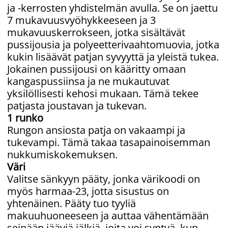
ja -kerrosten yhdistelmän avulla. Se on jaettu
7 mukavuusvyöhykkeeseen ja 3
mukavuuskerrokseen, jotka sisältävät
pussijousia ja polyeetterivaahtomuovia, jotka
kukin lisäävät patjan syvyyttä ja yleistä tukea.
Jokainen pussijousi on kääritty omaan
kangaspussiinsa ja ne mukautuvat
yksilöllisesti kehosi mukaan. Tämä tekee
patjasta joustavan ja tukevan.
1 runko
Rungon ansiosta patja on vakaampi ja
tukevampi. Tämä takaa tasapainoisemman
nukkumiskokemuksen.
Väri
Valitse sänkyyn pääty, jonka värikoodi on
myös harmaa-23, jotta sisustus on
yhtenäinen. Pääty tuo tyyliä
makuuhuoneeseen ja auttaa vähentämään
seinään jääviä jälkiä, joita voi syntyä, kun