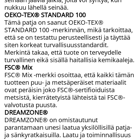
nukkuu lähellä seinää.
OEKO-TEX® STANDARD 100
Tämä patja on saanut OEKO-TEX®
STANDARD 100 -merkinnän, mikä tarkoittaa,
että se on testattu perusteellisesti ja täyttää
siten korkeat turvallisuusstandardit.
Merkintä takaa, että tuote on terveydelle
turvallinen eikä sisällä haitallisia kemikaaleja.
FSC® Mix
FSC® Mix -merkki osoittaa, että kaikki tämän
tuotteen puu- ja metsäperäiset materiaalit
ovat peräisin joko FSC®-sertifioiduista
metsistä, kierrätetyistä lähteistä tai FSC®-
valvotusta puusta.
DREAMZONE®
DREAMZONE® on omistautunut
parantamaan unesi laatua yksilöllisillä patja-
ja sänkyratkaisuilla. Laatu ja toiminnallisuus