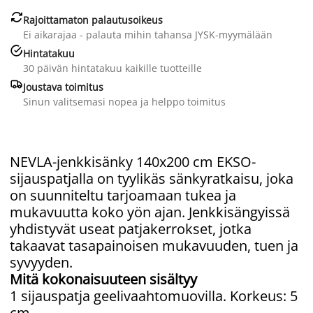

Rajoittamaton palautusoikeus
Ei aikarajaa - palauta mihin tahansa JYSK-myymälään

Hintatakuu
30 päivän hintatakuu kaikille tuotteille

Joustava toimitus
Sinun valitsemasi nopea ja helppo toimitus
NEVLA-jenkkisänky 140x200 cm EKSO-
sijauspatjalla on tyylikäs sänkyratkaisu, joka
on suunniteltu tarjoamaan tukea ja
mukavuutta koko yön ajan. Jenkkisängyissä
yhdistyvät useat patjakerrokset, jotka
takaavat tasapainoisen mukavuuden, tuen ja
syvyyden.
Mitä kokonaisuuteen sisältyy
1 sijauspatja geelivaahtomuovilla. Korkeus: 5
cm