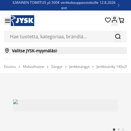
ILMAINEN TOIMITUS yli 500€ verkkokauppaostoksille 12.8.2026

asti
Parempiin uniin - Säästä jopa 60%





Sijauspatjoja - Säästä jopa 60%


Jenkkisänkyjä - Säästä jopa 60%


Valitse JYSK-myymäläsi

Etusivu
Makuuhuone
Sängyt
Jenkkisängyt
Jenkkisänky 140x200



