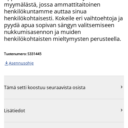
myymälästä, jossa ammattitaitoinen
henkilökuntamme auttaa sinua
henkilökohtaisesti. Kokeile eri vaihtoehtoja ja
pyydä apua sopivan sängyn valitsemiseen
nukkumisasennon ja muiden
henkilökohtaisten mieltymysten perusteella.
Tuotenumero: S331445
Asennusohje


Tämä setti koostuu seuraavista osista

Lisätiedot