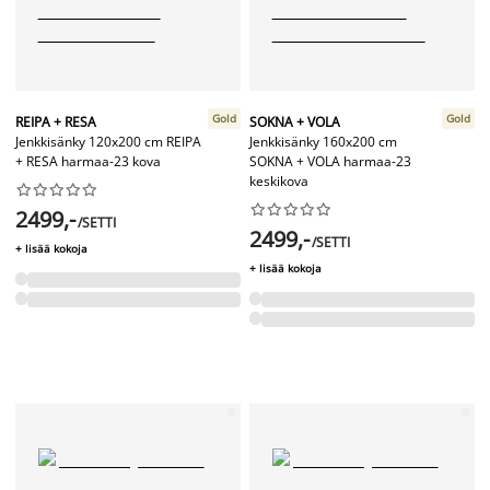
Gold
Gold
REIPA + RESA
SOKNA + VOLA
Jenkkisänky 120x200 cm REIPA
Jenkkisänky 160x200 cm
+ RESA harmaa-23 kova
SOKNA + VOLA harmaa-23
keskikova




















2499,-
/SETTI
2499,-
/SETTI
+ lisää kokoja
+ lisää kokoja