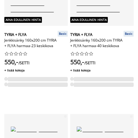
AINA EDULLINEN HINTA
AINA EDULLINEN HINTA
Basic
Basic
TYRIA + FLYA
TYRIA + FLYA
Jenkkisänky 160x200 cm TYRIA
Jenkkisänky 160x200 cm TYRIA
+ FLYA harmaa-23 keskikova
+ FLYA harmaa-40 keskikova




















550,-
550,-
/SETTI
/SETTI
+ lisää kokoja
+ lisää kokoja