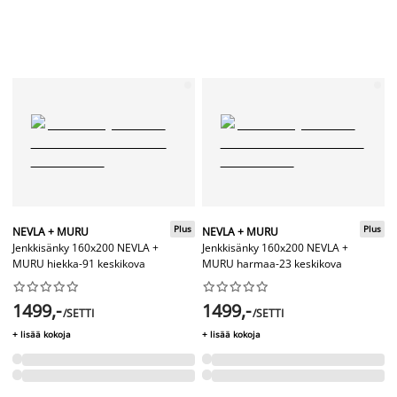
Plus
Plus
NEVLA + MURU
NEVLA + MURU
Jenkkisänky 160x200 NEVLA +
Jenkkisänky 160x200 NEVLA +
MURU hiekka-91 keskikova
MURU harmaa-23 keskikova




















1499,-
1499,-
/SETTI
/SETTI
+ lisää kokoja
+ lisää kokoja