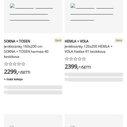
Gold
Gold
SOKNA + TOSEN
HEMLA + VOLA
Jenkkisänky 160x200 cm
Jenkkisänky 120x200 HEMLA +
SOKNA + TOSEN harmaa-40
VOLA hiekka-91 keskikova
keskikova




















2399,-
/SETTI
2299,-
/SETTI
+ lisää kokoja