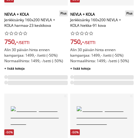
Plus
Plus
NEVLA + KOLA
NEVLA + KOLA
Jenkkisänky 160x200 NEVLA +
Jenkkisänky 160x200 NEVLA +
KOLA harmaa-23 keskikova
KOLA hiekka-91 kova




















750,-
750,-
/SETTI
/SETTI
Alin 30 päivän hinta ennen
Alin 30 päivän hinta ennen
kampanjaa: 1499,- /setti (-50%)
kampanjaa: 1499,- /setti (-50%)
Normaalihinta: 1499,- /setti (-50%)
Normaalihinta: 1499,- /setti (-50%)
+ lisää kokoja
+ lisää kokoja
-50%
-50%