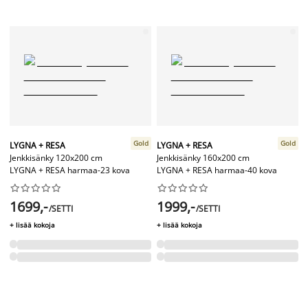
Gold
Gold
LYGNA + RESA
LYGNA + RESA
Jenkkisänky 120x200 cm
Jenkkisänky 160x200 cm
LYGNA + RESA harmaa-23 kova
LYGNA + RESA harmaa-40 kova




















1699,-
1999,-
/SETTI
/SETTI
+ lisää kokoja
+ lisää kokoja