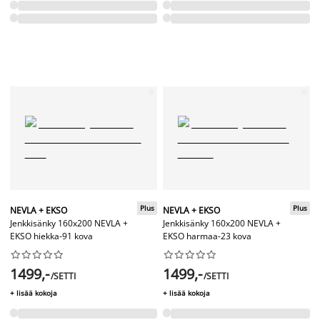
Plus
Plus
NEVLA + EKSO
NEVLA + EKSO
Jenkkisänky 160x200 NEVLA +
Jenkkisänky 160x200 NEVLA +
EKSO hiekka-91 kova
EKSO harmaa-23 kova




















1499,-
1499,-
/SETTI
/SETTI
+ lisää kokoja
+ lisää kokoja