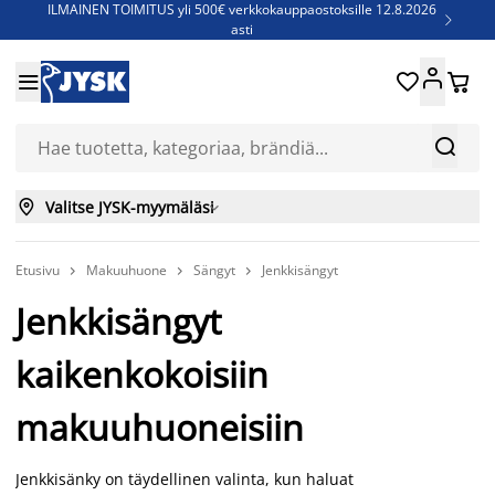
ILMAINEN TOIMITUS yli 500€ verkkokauppaostoksille 12.8.2026

asti
Parempiin uniin - Säästä jopa 60%





Sijauspatjoja - Säästä jopa 60%

Jenkkisänkyjä - Säästä jopa 60%



Valitse JYSK-myymäläsi

Etusivu
Makuuhuone
Sängyt
Jenkkisängyt



Jenkkisängyt
kaikenkokoisiin
makuuhuoneisiin
Jenkkisänky on täydellinen valinta, kun haluat