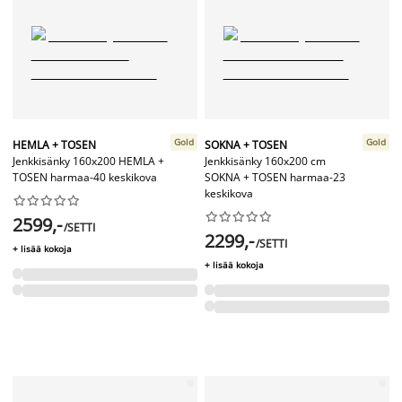
Gold
Gold
HEMLA + TOSEN
SOKNA + TOSEN
Jenkkisänky 160x200 HEMLA +
Jenkkisänky 160x200 cm
TOSEN harmaa-40 keskikova
SOKNA + TOSEN harmaa-23
keskikova




















2599,-
/SETTI
2299,-
/SETTI
+ lisää kokoja
+ lisää kokoja