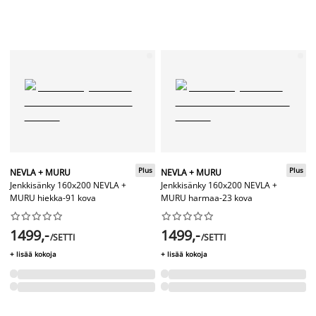
Plus
Plus
NEVLA + MURU
NEVLA + MURU
Jenkkisänky 160x200 NEVLA +
Jenkkisänky 160x200 NEVLA +
MURU hiekka-91 kova
MURU harmaa-23 kova




















1499,-
1499,-
/SETTI
/SETTI
+ lisää kokoja
+ lisää kokoja