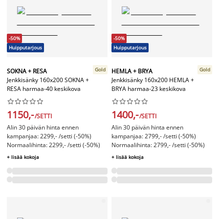
-50%
-50%
Huipputarjous
Huipputarjous
Gold
Gold
SOKNA + RESA
HEMLA + BRYA
Jenkkisänky 160x200 SOKNA +
Jenkkisänky 160x200 HEMLA +
RESA harmaa-40 keskikova
BRYA harmaa-23 keskikova




















1150,-
1400,-
/SETTI
/SETTI
Alin 30 päivän hinta ennen
Alin 30 päivän hinta ennen
kampanjaa: 2299,- /setti (-50%)
kampanjaa: 2799,- /setti (-50%)
Normaalihinta: 2299,- /setti (-50%)
Normaalihinta: 2799,- /setti (-50%)
+ lisää kokoja
+ lisää kokoja