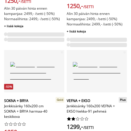
1250,-
/SETTI
1250,-
/SETTI
Alin 30 päivän hinta ennen
kampanjaa: 2499,- /setti (-50%)
Alin 30 päivän hinta ennen
Normaalihinta: 2499,- /setti (-50%)
kampanjaa: 2499,- /setti (-50%)
Normaalihinta: 2499,- /setti (-50%)
+ lisää kokoja
+ lisää kokoja
-50%
Gold
Plus
SOKNA + BRYA
VEFNA + EKSO
Jenkkisänky 160x200 cm
Jenkkisänky 160x200 VEFNA +
SOKNA + BRYA harmaa-40
EKSO hiekka-91 pehmeä
keskikova




















1299,-
/SETTI