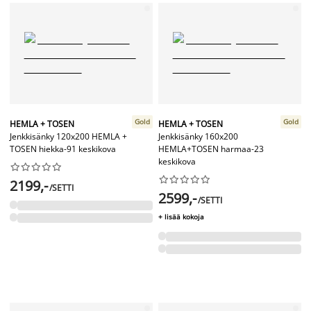
Gold
Gold
HEMLA + TOSEN
HEMLA + TOSEN
Jenkkisänky 120x200 HEMLA +
Jenkkisänky 160x200
TOSEN hiekka-91 keskikova
HEMLA+TOSEN harmaa-23
keskikova




















2199,-
/SETTI
2599,-
/SETTI
+ lisää kokoja