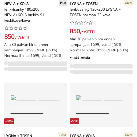
Plus
Gold
NEVLA + KOLA
LYGNA + TOSEN
Jenkkisänky 180x200
Jenkkisänky 120x200 LYGNA +
NEVLA+KOLA hiekka-91
TOSEN harmaa-23 kova
keskikova/kova




















850,-
/SETTI
850,-
/SETTI
Alin 30 päivän hinta ennen
Alin 30 päivän hinta ennen
kampanjaa: 1699,- /setti (-50%)
kampanjaa: 1699,- /setti (-50%)
Normaalihinta: 1699,- /setti (-50%)
Normaalihinta: 1699,- /setti (-50%)
+ lisää kokoja
-50%
-50%
Gold
Gold
LYGNA + TOSEN
LYGNA + VOLA