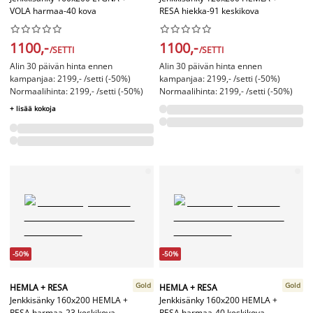
VOLA harmaa-40 kova
RESA hiekka-91 keskikova




















1100,-
1100,-
/SETTI
/SETTI
Alin 30 päivän hinta ennen
Alin 30 päivän hinta ennen
kampanjaa: 2199,- /setti (-50%)
kampanjaa: 2199,- /setti (-50%)
Normaalihinta: 2199,- /setti (-50%)
Normaalihinta: 2199,- /setti (-50%)
+ lisää kokoja
-50%
-50%
Gold
Gold
HEMLA + RESA
HEMLA + RESA
Jenkkisänky 160x200 HEMLA +
Jenkkisänky 160x200 HEMLA +
RESA harmaa-23 keskikova
RESA harmaa-40 keskikova