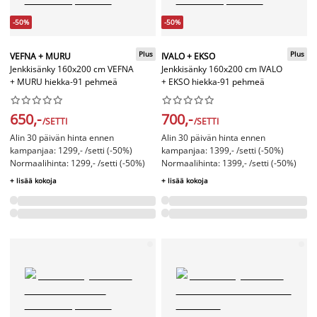
-50%
-50%
Plus
Plus
VEFNA + MURU
IVALO + EKSO
Jenkkisänky 160x200 cm VEFNA
Jenkkisänky 160x200 cm IVALO
+ MURU hiekka-91 pehmeä
+ EKSO hiekka-91 pehmeä




















650,-
700,-
/SETTI
/SETTI
Alin 30 päivän hinta ennen
Alin 30 päivän hinta ennen
kampanjaa: 1299,- /setti (-50%)
kampanjaa: 1399,- /setti (-50%)
Normaalihinta: 1299,- /setti (-50%)
Normaalihinta: 1399,- /setti (-50%)
+ lisää kokoja
+ lisää kokoja