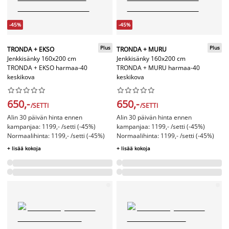
-45%
-45%
Plus
Plus
TRONDA + EKSO
TRONDA + MURU
Jenkkisänky 160x200 cm
Jenkkisänky 160x200 cm
TRONDA + EKSO harmaa-40
TRONDA + MURU harmaa-40
keskikova
keskikova




















650,-
650,-
/SETTI
/SETTI
Alin 30 päivän hinta ennen
Alin 30 päivän hinta ennen
kampanjaa: 1199,- /setti (-45%)
kampanjaa: 1199,- /setti (-45%)
Normaalihinta: 1199,- /setti (-45%)
Normaalihinta: 1199,- /setti (-45%)
+ lisää kokoja
+ lisää kokoja