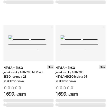
Plus
Plus
NEVLA + EKSO
NEVLA + EKSO
Jenkkisänky 180x200 NEVLA +
Jenkkisänky 180x200
EKSO harmaa-23
NEVLA+EKSO hiekka-91
keskikova/kova
keskikova/kova




















1699,-
1699,-
/SETTI
/SETTI