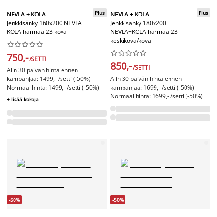
Plus
Plus
NEVLA + KOLA
NEVLA + KOLA
Jenkkisänky 160x200 NEVLA +
Jenkkisänky 180x200
KOLA harmaa-23 kova
NEVLA+KOLA harmaa-23
keskikova/kova




















750,-
/SETTI
850,-
/SETTI
Alin 30 päivän hinta ennen
kampanjaa: 1499,- /setti (-50%)
Alin 30 päivän hinta ennen
Normaalihinta: 1499,- /setti (-50%)
kampanjaa: 1699,- /setti (-50%)
Normaalihinta: 1699,- /setti (-50%)
+ lisää kokoja
-50%
-50%