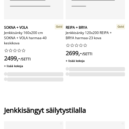
Gold
Gold
SOKNA + VOLA
REIPA + BRYA
Jenkkisänky 160x200 cm
Jenkkisänky 120x200 REIPA +
SOKNA + VOLA harmaa-40
BRYA harmaa-23 kova
keskikova




















2699,-
/SETTI
2499,-
/SETTI
+ lisää kokoja
+ lisää kokoja
Jenkkisängyt säilytystilalla