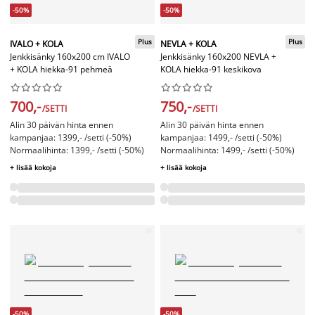
-50%
-50%
Plus
Plus
IVALO + KOLA
NEVLA + KOLA
Jenkkisänky 160x200 cm IVALO
Jenkkisänky 160x200 NEVLA +
+ KOLA hiekka-91 pehmeä
KOLA hiekka-91 keskikova




















700,-
750,-
/SETTI
/SETTI
Alin 30 päivän hinta ennen
Alin 30 päivän hinta ennen
kampanjaa: 1399,- /setti (-50%)
kampanjaa: 1499,- /setti (-50%)
Normaalihinta: 1399,- /setti (-50%)
Normaalihinta: 1499,- /setti (-50%)
+ lisää kokoja
+ lisää kokoja
-50%
-50%