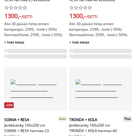




















1300,-
1300,-
/SETTI
/SETTI
Alin 30 päivän hinta ennen
Alin 30 päivän hinta ennen
kampanjaa: 2599,- /setti (-50%)
kampanjaa: 2599,- /setti (-50%)
Normaalihinta: 2599,- /setti (-50%)
Normaalihinta: 2599,- /setti (-50%)
+ lisää kokoja
+ lisää kokoja
-50%
Gold
Plus
SOKNA + RESA
TRONDA + KOLA
Jenkkisänky 160x200 cm
Jenkkisänky 160x200 cm
SOKNA + RESA harmaa-23
TRONDA + KOLA harmaa-40