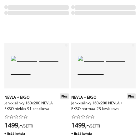
Plus
Plus
NEVLA + EKSO
NEVLA + EKSO
Jenkkisänky 160x200 NEVLA +
Jenkkisänky 160x200 NEVLA +
EKSO hiekka-91 keskikova
EKSO harmaa-23 keskikova




















1499,-
1499,-
/SETTI
/SETTI
+ lisää kokoja
+ lisää kokoja