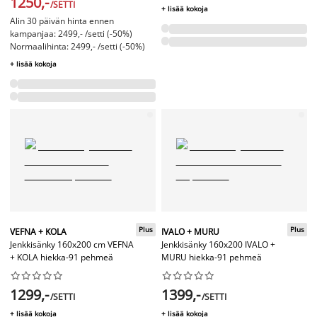
1250,-
/SETTI
+ lisää kokoja
Alin 30 päivän hinta ennen
kampanjaa: 2499,- /setti (-50%)
Normaalihinta: 2499,- /setti (-50%)
+ lisää kokoja
Plus
Plus
VEFNA + KOLA
IVALO + MURU
Jenkkisänky 160x200 cm VEFNA
Jenkkisänky 160x200 IVALO +
+ KOLA hiekka-91 pehmeä
MURU hiekka-91 pehmeä




















1299,-
1399,-
/SETTI
/SETTI
+ lisää kokoja
+ lisää kokoja