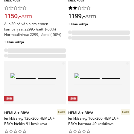
keskikova
keskikova




















1150,-
1199,-
/SETTI
/SETTI
Alin 30 päivän hinta ennen
+ lisää kokoja
kampanjaa: 2299,- /setti (-50%)
Normaalihinta: 2299,- /setti (-50%)
+ lisää kokoja
-50%
-50%
Gold
Gold
HEMLA + BRYA
HEMLA + BRYA
Jenkkisänky 120x200 HEMLA +
Jenkkisänky 160x200 HEMLA +
BRYA hiekka-91 keskikova
BRYA harmaa-40 keskikova



















