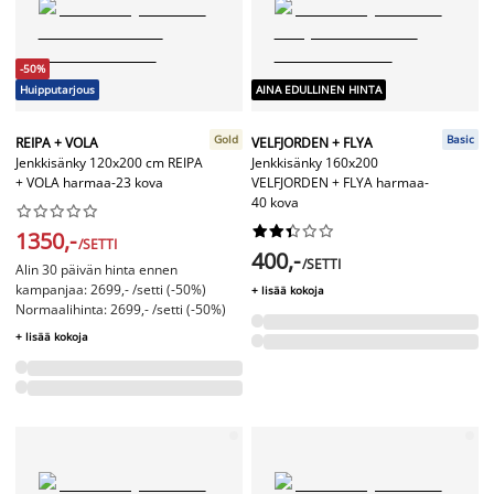
-50%
Huipputarjous
AINA EDULLINEN HINTA
Gold
Basic
REIPA + VOLA
VELFJORDEN + FLYA
Jenkkisänky 120x200 cm REIPA
Jenkkisänky 160x200
+ VOLA harmaa-23 kova
VELFJORDEN + FLYA harmaa-
40 kova




















1350,-
/SETTI
400,-
/SETTI
Alin 30 päivän hinta ennen
kampanjaa: 2699,- /setti (-50%)
+ lisää kokoja
Normaalihinta: 2699,- /setti (-50%)
+ lisää kokoja