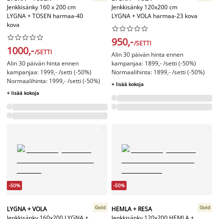
Jenkkisänky 160 x 200 cm
Jenkkisänky 120x200 cm
LYGNA + TOSEN harmaa-40
LYGNA + VOLA harmaa-23 kova
kova




















950,-
/SETTI
1000,-
/SETTI
Alin 30 päivän hinta ennen
Alin 30 päivän hinta ennen
kampanjaa: 1899,- /setti (-50%)
kampanjaa: 1999,- /setti (-50%)
Normaalihinta: 1899,- /setti (-50%)
Normaalihinta: 1999,- /setti (-50%)
+ lisää kokoja
+ lisää kokoja
-50%
-50%
Gold
Gold
LYGNA + VOLA
HEMLA + RESA
Jenkkisänky 160x200 LYGNA +
Jenkkisänky 120x200 HEMLA +