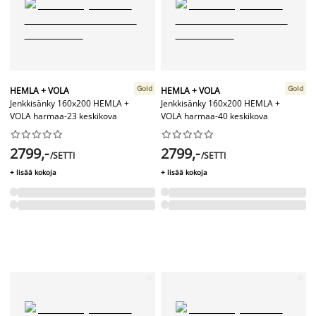
Gold
Gold
HEMLA + VOLA
HEMLA + VOLA
Jenkkisänky 160x200 HEMLA +
Jenkkisänky 160x200 HEMLA +
VOLA harmaa-23 keskikova
VOLA harmaa-40 keskikova




















2799,-
2799,-
/SETTI
/SETTI
+ lisää kokoja
+ lisää kokoja