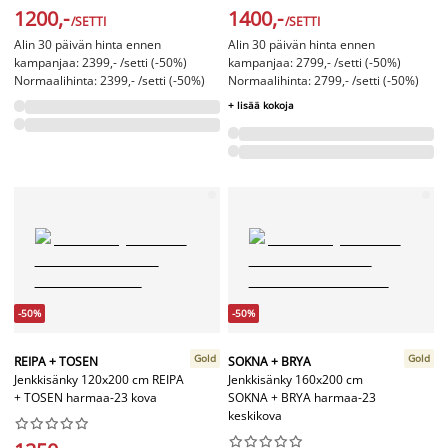
1200,-
1400,-
/SETTI
/SETTI
Alin 30 päivän hinta ennen
Alin 30 päivän hinta ennen
kampanjaa: 2399,- /setti (-50%)
kampanjaa: 2799,- /setti (-50%)
Normaalihinta: 2399,- /setti (-50%)
Normaalihinta: 2799,- /setti (-50%)
+ lisää kokoja
-50%
-50%
Gold
Gold
REIPA + TOSEN
SOKNA + BRYA
Jenkkisänky 120x200 cm REIPA
Jenkkisänky 160x200 cm
+ TOSEN harmaa-23 kova
SOKNA + BRYA harmaa-23
keskikova



















