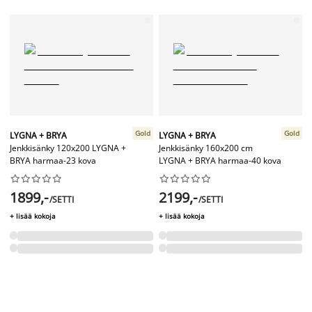
Gold
Gold
LYGNA + BRYA
LYGNA + BRYA
Jenkkisänky 120x200 LYGNA +
Jenkkisänky 160x200 cm
BRYA harmaa-23 kova
LYGNA + BRYA harmaa-40 kova




















1899,-
2199,-
/SETTI
/SETTI
+ lisää kokoja
+ lisää kokoja