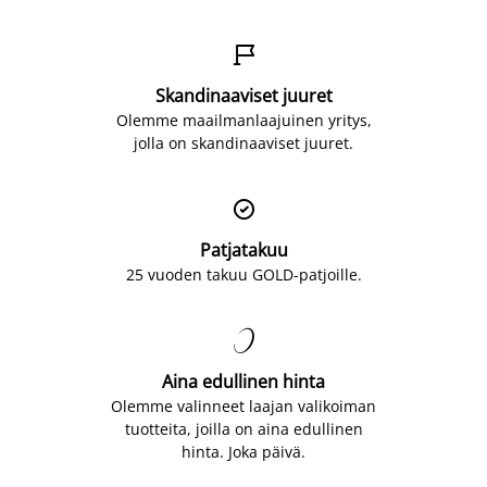

Skandinaaviset juuret
Olemme maailmanlaajuinen yritys,
jolla on skandinaaviset juuret.

Patjatakuu
25 vuoden takuu GOLD-patjoille.

Aina edullinen hinta
Olemme valinneet laajan valikoiman
tuotteita, joilla on aina edullinen
hinta. Joka päivä.