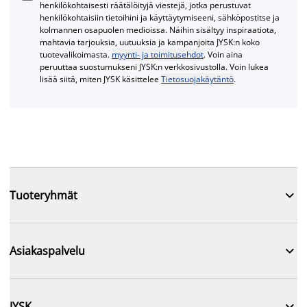
henkilökohtaisesti räätälöityjä viestejä, jotka perustuvat
henkilökohtaisiin tietoihini ja käyttäytymiseeni, sähköpostitse ja
kolmannen osapuolen medioissa. Näihin sisältyy inspiraatiota,
mahtavia tarjouksia, uutuuksia ja kampanjoita JYSK:n koko
tuotevalikoimasta.
myynti- ja toimitusehdot
. Voin aina
peruuttaa suostumukseni JYSK:n verkkosivustolla. Voin lukea
lisää siitä, miten JYSK käsittelee
Tietosuojakäytäntö
.

Tuoteryhmät

Asiakaspalvelu

JYSK