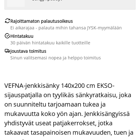

Rajoittamaton palautusoikeus
Ei aikarajaa - palauta mihin tahansa JYSK-myymälään

Hintatakuu
30 päivän hintatakuu kaikille tuotteille

Joustava toimitus
Sinun valitsemasi nopea ja helppo toimitus
VEFNA-jenkkisänky 140x200 cm EKSO-
sijauspatjalla on tyylikäs sänkyratkaisu, joka
on suunniteltu tarjoamaan tukea ja
mukavuutta koko yön ajan. Jenkkisängyissä
yhdistyvät useat patjakerrokset, jotka
takaavat tasapainoisen mukavuuden, tuen ja