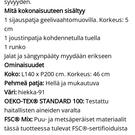
syvyyden.
Mitä kokonaisuuteen sisältyy
1 sijauspatja geelivaahtomuovilla. Korkeus: 5
cm
1 joustinpatja kohdennetulla tuella
1 runko
Jalat ja sängynpääty myydään erikseen
Ominaisuudet
Koko:
L140 x P200 cm. Korkeus: 46 cm
Pehmeä patja:
Hellä ja mukautuva
Väri:
hiekka-91
OEKO-TEX® STANDARD 100:
Testattu
haitallisten aineiden varalta
FSC® Mix:
Puu- ja metsäperäiset materiaalit
tässä tuotteessa tulevat FSC®-sertifioiduista