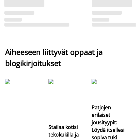
Aiheeseen liittyvät oppaat ja
blogikirjoitukset
Si
uu
va
Patjojen
erilaiset
jousityypit:
Stailaa kotisi
Löydä itsellesi
tekokukilla ja -
sopiva tuki