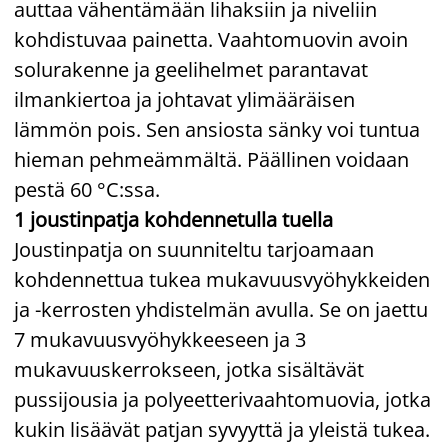
auttaa vähentämään lihaksiin ja niveliin
kohdistuvaa painetta. Vaahtomuovin avoin
solurakenne ja geelihelmet parantavat
ilmankiertoa ja johtavat ylimääräisen
lämmön pois. Sen ansiosta sänky voi tuntua
hieman pehmeämmältä. Päällinen voidaan
pestä 60 °C:ssa.
1 joustinpatja kohdennetulla tuella
Joustinpatja on suunniteltu tarjoamaan
kohdennettua tukea mukavuusvyöhykkeiden
ja -kerrosten yhdistelmän avulla. Se on jaettu
7 mukavuusvyöhykkeeseen ja 3
mukavuuskerrokseen, jotka sisältävät
pussijousia ja polyeetterivaahtomuovia, jotka
kukin lisäävät patjan syvyyttä ja yleistä tukea.