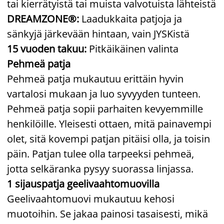
tai kierrätyistä tai muista valvotuista lähteistä
DREAMZONE®:
Laadukkaita patjoja ja
sänkyjä järkevään hintaan, vain JYSKistä
15 vuoden takuu:
Pitkäikäinen valinta
Pehmeä patja
Pehmeä patja mukautuu erittäin hyvin
vartalosi mukaan ja luo syvyyden tunteen.
Pehmeä patja sopii parhaiten kevyemmille
henkilöille. Yleisesti ottaen, mitä painavempi
olet, sitä kovempi patjan pitäisi olla, ja toisin
päin. Patjan tulee olla tarpeeksi pehmeä,
jotta selkäranka pysyy suorassa linjassa.
1 sijauspatja geelivaahtomuovilla
Geelivaahtomuovi mukautuu kehosi
muotoihin. Se jakaa painosi tasaisesti, mikä