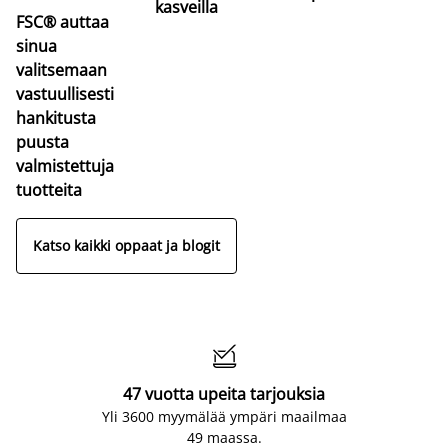
kasveilla
FSC® auttaa
sinua
valitsemaan
vastuullisesti
hankitusta
puusta
valmistettuja
tuotteita
Katso kaikki oppaat ja blogit

47 vuotta upeita tarjouksia
Yli 3600 myymälää ympäri maailmaa
49 maassa.