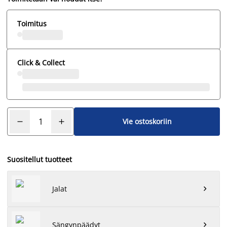
Toimitus
Click & Collect
Vie ostoskoriin
Suositellut tuotteet
Jalat

Sängynpäädyt
