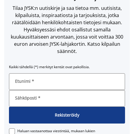
Tilaa JYSK:n uutiskirje ja saa tietoa mm. uutisista,
kilpailuista, inspiraatiosta ja tarjouksista, jotka
räätälöidään henkilökohtaisten tietojesi mukaan.
Hyväksyessäsi ehdot osallistut samalla
kuukausittaiseen arvontaan, jossa voit voittaa 300
euron arvoisen JYSK-lahjakortin. Katso kilpailun
säännöt.
Kaikki tähdellä (*) merkityt kentät ovat pakollisia.
Etunimi
*
Sähköposti
*
Rekisteröidy
Haluan vastaanottaa viestintää, mukaan lukien