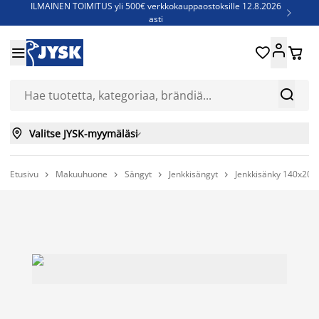
ILMAINEN TOIMITUS yli 500€ verkkokauppaostoksille 12.8.2026

asti
Parempiin uniin - Säästä jopa 60%





Sijauspatjoja - Säästä jopa 60%

Jenkkisänkyjä - Säästä jopa 60%



Valitse JYSK-myymäläsi

Etusivu
Makuuhuone
Sängyt
Jenkkisängyt
Jenkkisänky 140x20



