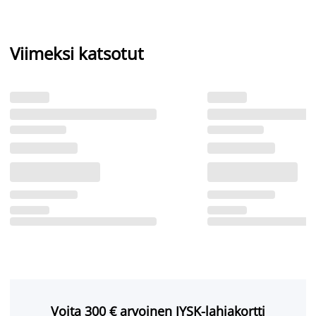
Viimeksi katsotut
Voita 300 € arvoinen JYSK-lahjakortti