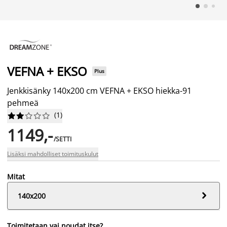
VEFNA + EKSO
Plus
Jenkkisänky 140x200 cm VEFNA + EKSO hiekka-91
pehmeä
(
1
)










1149,-
/SETTI
Lisäksi mahdolliset toimituskulut
Mitat

140x200
Toimitetaan vai noudat itse?