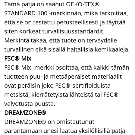
Tämä patja on saanut OEKO-TEX®
STANDARD 100 -merkinnän, mikä tarkoittaa,
että se on testattu perusteellisesti ja täyttää
siten korkeat turvallisuusstandardit.
Merkintä takaa, että tuote on terveydelle
turvallinen eikä sisällä haitallisia kemikaaleja.
FSC® Mix
FSC® Mix -merkki osoittaa, että kaikki tämän
tuotteen puu- ja metsäperäiset materiaalit
ovat peräisin joko FSC®-sertifioiduista
metsistä, kierrätetyistä lähteistä tai FSC®-
valvotusta puusta.
DREAMZONE®
DREAMZONE® on omistautunut
parantamaan unesi laatua yksilöllisillä patja-