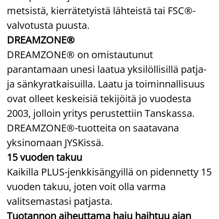
metsistä, kierrätetyistä lähteistä tai FSC®-
valvotusta puusta.
DREAMZONE®
DREAMZONE® on omistautunut
parantamaan unesi laatua yksilöllisillä patja-
ja sänkyratkaisuilla. Laatu ja toiminnallisuus
ovat olleet keskeisiä tekijöitä jo vuodesta
2003, jolloin yritys perustettiin Tanskassa.
DREAMZONE®-tuotteita on saatavana
yksinomaan JYSKissä.
15 vuoden takuu
Kaikilla PLUS-jenkkisängyillä on pidennetty 15
vuoden takuu, joten voit olla varma
valitsemastasi patjasta.
Tuotannon aiheuttama haju haihtuu ajan