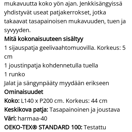
mukavuutta koko yön ajan. Jenkkisängyissä
yhdistyvät useat patjakerrokset, jotka
takaavat tasapainoisen mukavuuden, tuen ja
syvyyden.
Mitä kokonaisuuteen sisältyy
1 sijauspatja geelivaahtomuovilla. Korkeus: 5
cm
1 joustinpatja kohdennetulla tuella
1 runko
Jalat ja sängynpääty myydään erikseen
Ominaisuudet
Koko:
L140 x P200 cm. Korkeus: 44 cm
Keskikova patja:
Tasapainoinen ja joustava
Väri:
harmaa-40
OEKO-TEX® STANDARD 100:
Testattu