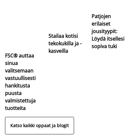
uu
va
Patjojen
erilaiset
jousityypit:
Stailaa kotisi
Löydä itsellesi
tekokukilla ja -
sopiva tuki
kasveilla
FSC® auttaa
sinua
valitsemaan
vastuullisesti
hankitusta
puusta
valmistettuja
tuotteita
Katso kaikki oppaat ja blogit