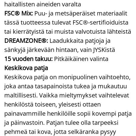
haitallisten aineiden varalta
FSC® Mix:
Puu- ja metsäperäiset materiaalit
tässä tuotteessa tulevat FSC®-sertifioiduista
tai kierrätyistä tai muista valvotuista lähteistä
DREAMZONE®:
Laadukkaita patjoja ja
sänkyjä järkevään hintaan, vain JYSKistä
15 vuoden takuu:
Pitkäikäinen valinta
Keskikova patja
Keskikova patja on monipuolinen vaihtoehto,
joka antaa tasapainoista tukea ja mukautuu
maltillisesti. Vaikka mieltymykset vaihtelevat
henkilöstä toiseen, yleisesti ottaen
painavammille henkilöille sopii kovempi patja
ja päinvastoin. Patjan tulee olla tarpeeksi
pehmeä tai kova, jotta selkäranka pysyy