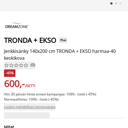
TRONDA + EKSO
Plus
Jenkkisänky 140x200 cm TRONDA + EKSO harmaa-40
keskikova
(
0
)










-45%
600,-
/SETTI
Alin 30 päivän hinta ennen kampanjaa: 1099,- /setti (-45%)
Normaalihinta: 1099,- /setti (-45%)
Lisäksi mahdolliset toimituskulut
Mitat