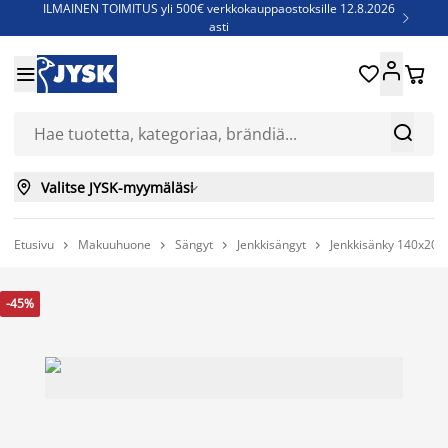
ILMAINEN TOIMITUS yli 500€ verkkokauppaostoksille 12.8.2026

asti
Parempiin uniin - Säästä jopa 60%





Sijauspatjoja - Säästä jopa 60%

Jenkkisänkyjä - Säästä jopa 60%



Valitse JYSK-myymäläsi

Etusivu
Makuuhuone
Sängyt
Jenkkisängyt
Jenkkisänky 140x20




-45%