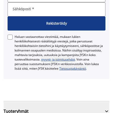
Sähköposti
*
Rekisteröidy
Haluan vastaanottaa viestintää, mukaan lukien
henkilökohtaisesti räätälöityjä viestejä, jotka perustuvat
henkilökohtaisiin tietoihini ja käyttäytymiseeni, sähköpostitse ja
kolmannen osapuolen medioissa. Näihin sisältyy inspiraatiota,
mahtavia tarjouksia, uutuuksia ja kampanjoita JYSK:n koko
tuotevalikoimasta.
myynti- ja toimitusehdot
. Voin aina
peruuttaa suostumukseni JYSK:n verkkosivustolla. Voin lukea
lisää siitä, miten JYSK käsittelee
Tietosuojakäytäntö
.

Tuoteryhmät