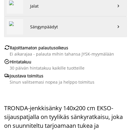
Jalat

Sängynpäädyt


Rajoittamaton palautusoikeus
Ei aikarajaa - palauta mihin tahansa JYSK-myymälään

Hintatakuu
30 päivän hintatakuu kaikille tuotteille

Joustava toimitus
Sinun valitsemasi nopea ja helppo toimitus
TRONDA-jenkkisänky 140x200 cm EKSO-
sijauspatjalla on tyylikäs sänkyratkaisu, joka
on suunniteltu tarjoamaan tukea ja