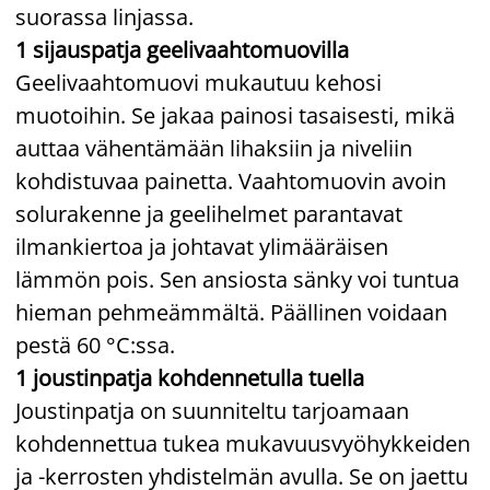
suorassa linjassa.
1 sijauspatja geelivaahtomuovilla
Geelivaahtomuovi mukautuu kehosi
muotoihin. Se jakaa painosi tasaisesti, mikä
auttaa vähentämään lihaksiin ja niveliin
kohdistuvaa painetta. Vaahtomuovin avoin
solurakenne ja geelihelmet parantavat
ilmankiertoa ja johtavat ylimääräisen
lämmön pois. Sen ansiosta sänky voi tuntua
hieman pehmeämmältä. Päällinen voidaan
pestä 60 °C:ssa.
1 joustinpatja kohdennetulla tuella
Joustinpatja on suunniteltu tarjoamaan
kohdennettua tukea mukavuusvyöhykkeiden
ja -kerrosten yhdistelmän avulla. Se on jaettu