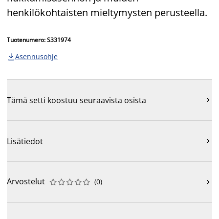
henkilökohtaisten mieltymysten perusteella.
Tuotenumero: S331974
Asennusohje

Tämä setti koostuu seuraavista osista

Lisätiedot

Arvostelut
(
0
)










