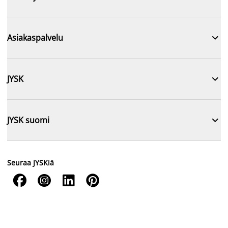

Asiakaspalvelu

JYSK

JYSK suomi
Seuraa JYSKiä



