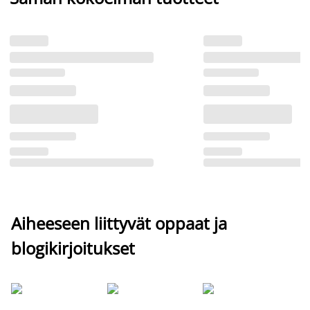
Aiheeseen liittyvät oppaat ja
blogikirjoitukset
Si