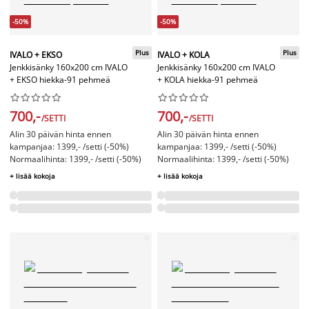
-50%
-50%
Plus
Plus
IVALO + EKSO
IVALO + KOLA
Jenkkisänky 160x200 cm IVALO
Jenkkisänky 160x200 cm IVALO
+ EKSO hiekka-91 pehmeä
+ KOLA hiekka-91 pehmeä




















700,-
700,-
/SETTI
/SETTI
Alin 30 päivän hinta ennen
Alin 30 päivän hinta ennen
kampanjaa: 1399,- /setti (-50%)
kampanjaa: 1399,- /setti (-50%)
Normaalihinta: 1399,- /setti (-50%)
Normaalihinta: 1399,- /setti (-50%)
+ lisää kokoja
+ lisää kokoja