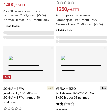










1400,-
/SETTI
1250,-
/SETTI
Alin 30 päivän hinta ennen
kampanjaa: 2799,- /setti (-50%)
Alin 30 päivän hinta ennen
Normaalihinta: 2799,- /setti (-50%)
kampanjaa: 2499,- /setti (-50%)
Normaalihinta: 2499,- /setti (-50%)
+ lisää kokoja
+ lisää kokoja
-50%
Gold
Plus
SOKNA + BRYA
VEFNA + EKSO
Jenkkisänky 160x200 cm
Jenkkisänky 160x200 VEFNA +
SOKNA + BRYA harmaa-40
EKSO hiekka-91 pehmeä
keskikova



















