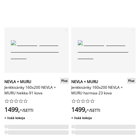
Plus
Plus
NEVLA + MURU
NEVLA + MURU
Jenkkisänky 160x200 NEVLA +
Jenkkisänky 160x200 NEVLA +
MURU hiekka-91 kova
MURU harmaa-23 kova




















1499,-
1499,-
/SETTI
/SETTI
+ lisää kokoja
+ lisää kokoja