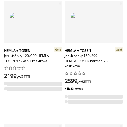
Gold
Gold
HEMLA + TOSEN
HEMLA + TOSEN
Jenkkisänky 120x200 HEMLA +
Jenkkisänky 160x200
TOSEN hiekka-91 keskikova
HEMLA+TOSEN harmaa-23
keskikova




















2199,-
/SETTI
2599,-
/SETTI
+ lisää kokoja