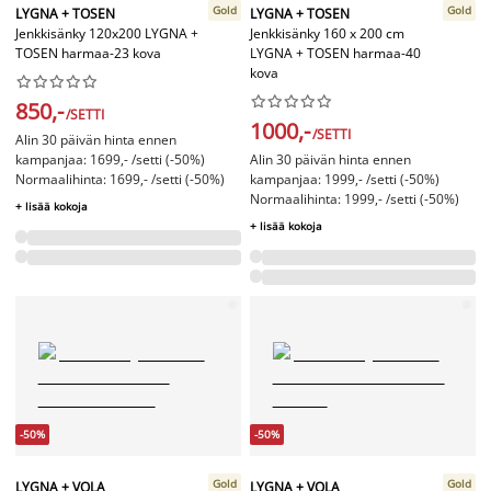
Gold
Gold
LYGNA + TOSEN
LYGNA + TOSEN
Jenkkisänky 120x200 LYGNA +
Jenkkisänky 160 x 200 cm
TOSEN harmaa-23 kova
LYGNA + TOSEN harmaa-40
kova




















850,-
/SETTI
1000,-
/SETTI
Alin 30 päivän hinta ennen
kampanjaa: 1699,- /setti (-50%)
Alin 30 päivän hinta ennen
Normaalihinta: 1699,- /setti (-50%)
kampanjaa: 1999,- /setti (-50%)
Normaalihinta: 1999,- /setti (-50%)
+ lisää kokoja
+ lisää kokoja
-50%
-50%
Gold
Gold
LYGNA + VOLA
LYGNA + VOLA