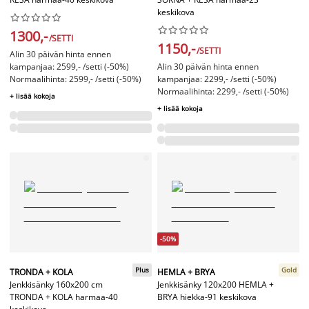
keskikova




















1300,-
/SETTI
1150,-
/SETTI
Alin 30 päivän hinta ennen
kampanjaa: 2599,- /setti (-50%)
Alin 30 päivän hinta ennen
Normaalihinta: 2599,- /setti (-50%)
kampanjaa: 2299,- /setti (-50%)
Normaalihinta: 2299,- /setti (-50%)
+ lisää kokoja
+ lisää kokoja
-50%
Plus
Gold
TRONDA + KOLA
HEMLA + BRYA
Jenkkisänky 160x200 cm
Jenkkisänky 120x200 HEMLA +
TRONDA + KOLA harmaa-40
BRYA hiekka-91 keskikova