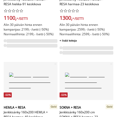
RESA hiekka-91 keskikova
RESA harmaa-23 keskikova




















1100,-
1300,-
/SETTI
/SETTI
Alin 30 päivän hinta ennen
Alin 30 päivän hinta ennen
kampanjaa: 2199,- /setti (-50%)
kampanjaa: 2599,- /setti (-50%)
Normaalihinta: 2199,- /setti (-50%)
Normaalihinta: 2599,- /setti (-50%)
+ lisää kokoja
-50%
-50%
Gold
Gold
HEMLA + RESA
SOKNA + RESA
Jenkkisänky 160x200 HEMLA +
Jenkkisänky 160x200 cm
RESA harmaa-40 keskikova
SOKNA + RESA harmaa-23