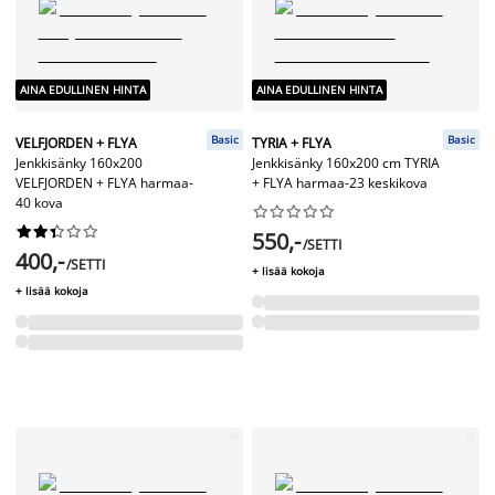
AINA EDULLINEN HINTA
AINA EDULLINEN HINTA
Basic
Basic
VELFJORDEN + FLYA
TYRIA + FLYA
Jenkkisänky 160x200
Jenkkisänky 160x200 cm TYRIA
VELFJORDEN + FLYA harmaa-
+ FLYA harmaa-23 keskikova
40 kova




















550,-
/SETTI
400,-
/SETTI
+ lisää kokoja
+ lisää kokoja