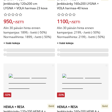
Jenkkisänky 120x200 cm
Jenkkisänky 160x200 LYGNA +
LYGNA + VOLA harmaa-23 kova
VOLA harmaa-40 kova




















950,-
1100,-
/SETTI
/SETTI
Alin 30 päivän hinta ennen
Alin 30 päivän hinta ennen
kampanjaa: 1899,- /setti (-50%)
kampanjaa: 2199,- /setti (-50%)
Normaalihinta: 1899,- /setti (-50%)
Normaalihinta: 2199,- /setti (-50%)
+ lisää kokoja
+ lisää kokoja
-50%
-50%
Gold
Gold
HEMLA + RESA
HEMLA + RESA
Jenkkisänky 120x200 HEMLA +
Jenkkisänky 160x200 HEMLA +