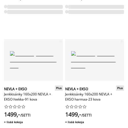
Plus
Plus
NEVLA + EKSO
NEVLA + EKSO
Jenkkisänky 160x200 NEVLA +
Jenkkisänky 160x200 NEVLA +
EKSO hiekka-91 kova
EKSO harmaa-23 kova




















1499,-
1499,-
/SETTI
/SETTI
+ lisää kokoja
+ lisää kokoja