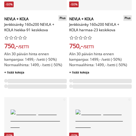
-50%
-50%
Plus
Plus
NEVLA + KOLA
NEVLA + KOLA
Jenkkisänky 160x200 NEVLA +
Jenkkisänky 160x200 NEVLA +
KOLA hiekka-91 keskikova
KOLA harmaa-23 keskikova




















750,-
750,-
/SETTI
/SETTI
Alin 30 päivän hinta ennen
Alin 30 päivän hinta ennen
kampanjaa: 1499,- /setti (-50%)
kampanjaa: 1499,- /setti (-50%)
Normaalihinta: 1499,- /setti (-50%)
Normaalihinta: 1499,- /setti (-50%)
+ lisää kokoja
+ lisää kokoja
-50%
-50%