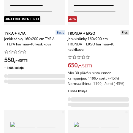
AINA EDULLINEN HINTA
-45%
Basic
Plus
TYRIA + FLYA
TRONDA + EKSO
Jenkkisänky 160x200 cm TYRIA
Jenkkisänky 160x200 cm
+ FLYA harmaa-40 keskikova
TRONDA + EKSO harmaa-40
keskikova




















550,-
/SETTI
650,-
/SETTI
+ lisää kokoja
Alin 30 päivän hinta ennen
kampanjaa: 1199,- /setti (-45%)
Normaalihinta: 1199,- /setti (-45%)
+ lisää kokoja