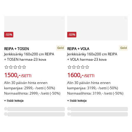
-50%
-50%
Gold
Gold
REIPA + TOSEN
REIPA + VOLA
Jenkkisänky 160x200 cm REIPA
Jenkkisänky 160x200 cm REIPA
+ TOSEN harmaa-23 kova
+ VOLA harmaa-23 kova




















1500,-
1600,-
/SETTI
/SETTI
Alin 30 päivän hinta ennen
Alin 30 päivän hinta ennen
kampanjaa: 2999,- /setti (-50%)
kampanjaa: 3199,- /setti (-50%)
Normaalihinta: 2999,- /setti (-50%)
Normaalihinta: 3199,- /setti (-50%)
+ lisää kokoja
+ lisää kokoja