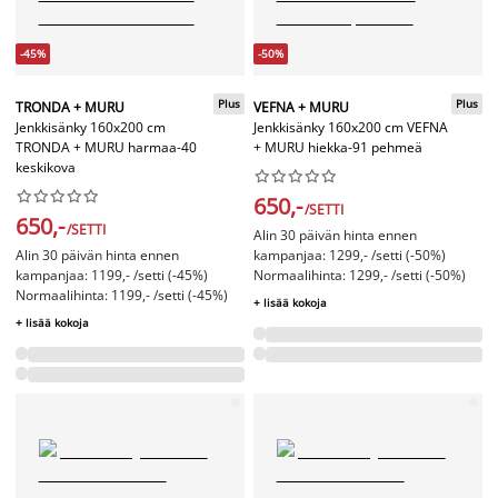
-45%
-50%
Plus
Plus
TRONDA + MURU
VEFNA + MURU
Jenkkisänky 160x200 cm
Jenkkisänky 160x200 cm VEFNA
TRONDA + MURU harmaa-40
+ MURU hiekka-91 pehmeä
keskikova




















650,-
/SETTI
650,-
/SETTI
Alin 30 päivän hinta ennen
Alin 30 päivän hinta ennen
kampanjaa: 1299,- /setti (-50%)
kampanjaa: 1199,- /setti (-45%)
Normaalihinta: 1299,- /setti (-50%)
Normaalihinta: 1199,- /setti (-45%)
+ lisää kokoja
+ lisää kokoja