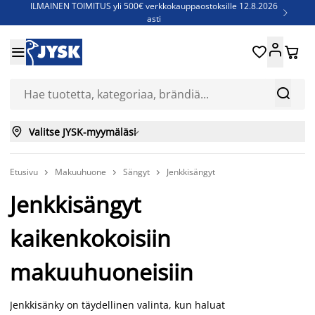
ILMAINEN TOIMITUS yli 500€ verkkokauppaostoksille 12.8.2026

asti
Parempiin uniin - Säästä jopa 60%





Sijauspatjoja - Säästä jopa 60%

Jenkkisänkyjä - Säästä jopa 60%



Valitse JYSK-myymäläsi

Etusivu
Makuuhuone
Sängyt
Jenkkisängyt



Jenkkisängyt
kaikenkokoisiin
makuuhuoneisiin
Jenkkisänky on täydellinen valinta, kun haluat