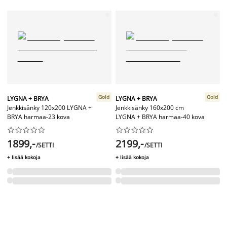
Gold
Gold
LYGNA + BRYA
LYGNA + BRYA
Jenkkisänky 120x200 LYGNA +
Jenkkisänky 160x200 cm
BRYA harmaa-23 kova
LYGNA + BRYA harmaa-40 kova




















1899,-
2199,-
/SETTI
/SETTI
+ lisää kokoja
+ lisää kokoja