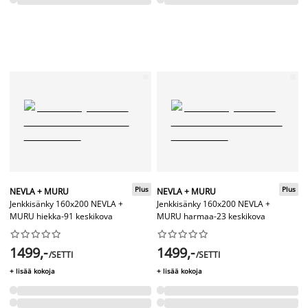
Plus
Plus
NEVLA + MURU
NEVLA + MURU
Jenkkisänky 160x200 NEVLA +
Jenkkisänky 160x200 NEVLA +
MURU hiekka-91 keskikova
MURU harmaa-23 keskikova




















1499,-
1499,-
/SETTI
/SETTI
+ lisää kokoja
+ lisää kokoja