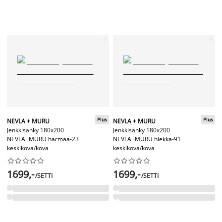
Plus
Plus
NEVLA + MURU
NEVLA + MURU
Jenkkisänky 180x200
Jenkkisänky 180x200
NEVLA+MURU harmaa-23
NEVLA+MURU hiekka-91
keskikova/kova
keskikova/kova




















1699,-
1699,-
/SETTI
/SETTI