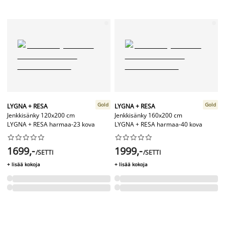
Gold
Gold
LYGNA + RESA
LYGNA + RESA
Jenkkisänky 120x200 cm
Jenkkisänky 160x200 cm
LYGNA + RESA harmaa-23 kova
LYGNA + RESA harmaa-40 kova




















1699,-
1999,-
/SETTI
/SETTI
+ lisää kokoja
+ lisää kokoja