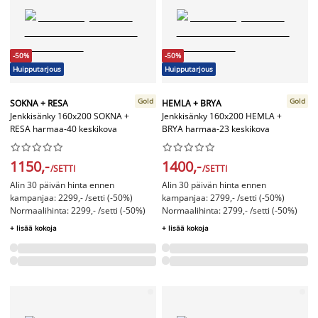
-50%
-50%
Huipputarjous
Huipputarjous
Gold
Gold
SOKNA + RESA
HEMLA + BRYA
Jenkkisänky 160x200 SOKNA +
Jenkkisänky 160x200 HEMLA +
RESA harmaa-40 keskikova
BRYA harmaa-23 keskikova




















1150,-
1400,-
/SETTI
/SETTI
Alin 30 päivän hinta ennen
Alin 30 päivän hinta ennen
kampanjaa: 2299,- /setti (-50%)
kampanjaa: 2799,- /setti (-50%)
Normaalihinta: 2299,- /setti (-50%)
Normaalihinta: 2799,- /setti (-50%)
+ lisää kokoja
+ lisää kokoja