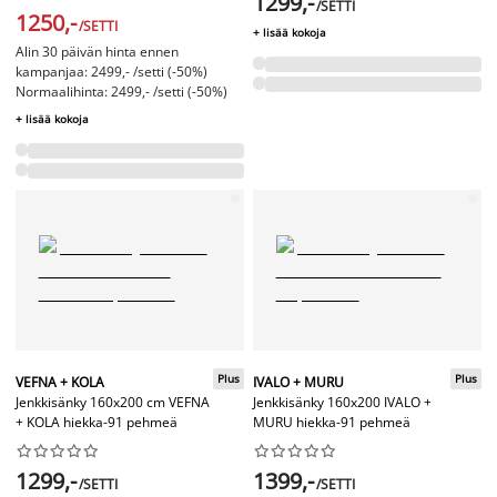
1299,-
/SETTI
1250,-
/SETTI
+ lisää kokoja
Alin 30 päivän hinta ennen
kampanjaa: 2499,- /setti (-50%)
Normaalihinta: 2499,- /setti (-50%)
+ lisää kokoja
Plus
Plus
VEFNA + KOLA
IVALO + MURU
Jenkkisänky 160x200 cm VEFNA
Jenkkisänky 160x200 IVALO +
+ KOLA hiekka-91 pehmeä
MURU hiekka-91 pehmeä




















1299,-
1399,-
/SETTI
/SETTI