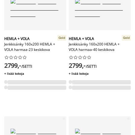
Gold
Gold
HEMLA + VOLA
HEMLA + VOLA
Jenkkisänky 160x200 HEMLA +
Jenkkisänky 160x200 HEMLA +
VOLA harmaa-23 keskikova
VOLA harmaa-40 keskikova




















2799,-
2799,-
/SETTI
/SETTI
+ lisää kokoja
+ lisää kokoja