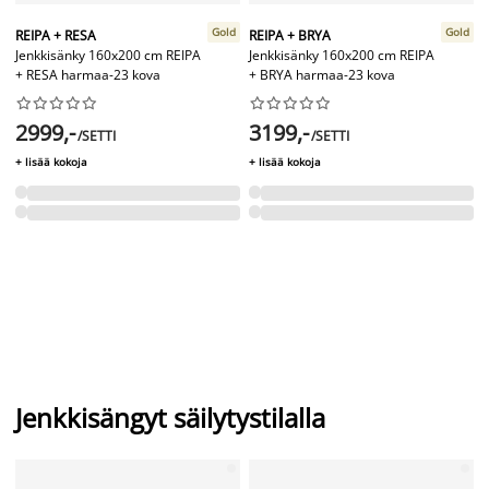
Gold
Gold
REIPA + RESA
REIPA + BRYA
Jenkkisänky 160x200 cm REIPA
Jenkkisänky 160x200 cm REIPA
+ RESA harmaa-23 kova
+ BRYA harmaa-23 kova




















2999,-
3199,-
/SETTI
/SETTI
+ lisää kokoja
+ lisää kokoja
Jenkkisängyt säilytystilalla