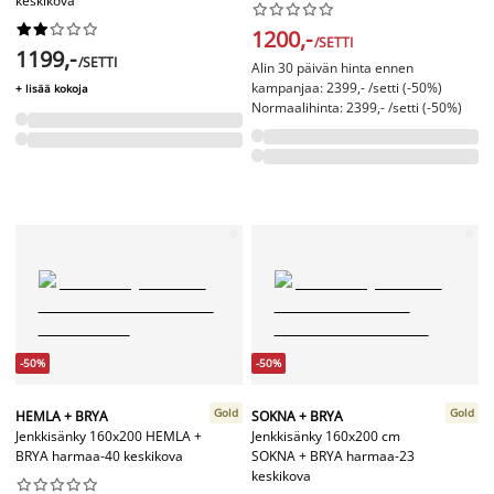
keskikova




















1200,-
/SETTI
1199,-
/SETTI
Alin 30 päivän hinta ennen
kampanjaa: 2399,- /setti (-50%)
+ lisää kokoja
Normaalihinta: 2399,- /setti (-50%)
-50%
-50%
Gold
Gold
HEMLA + BRYA
SOKNA + BRYA
Jenkkisänky 160x200 HEMLA +
Jenkkisänky 160x200 cm
BRYA harmaa-40 keskikova
SOKNA + BRYA harmaa-23
keskikova









