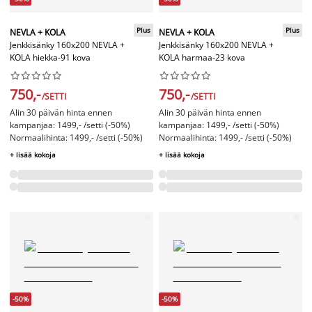
Plus
Plus
NEVLA + KOLA
NEVLA + KOLA
Jenkkisänky 160x200 NEVLA +
Jenkkisänky 160x200 NEVLA +
KOLA hiekka-91 kova
KOLA harmaa-23 kova




















750,-
750,-
/SETTI
/SETTI
Alin 30 päivän hinta ennen
Alin 30 päivän hinta ennen
kampanjaa: 1499,- /setti (-50%)
kampanjaa: 1499,- /setti (-50%)
Normaalihinta: 1499,- /setti (-50%)
Normaalihinta: 1499,- /setti (-50%)
+ lisää kokoja
+ lisää kokoja
-50%
-50%