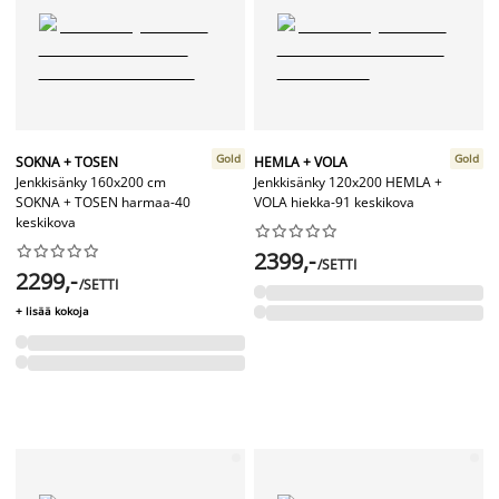
Gold
Gold
SOKNA + TOSEN
HEMLA + VOLA
Jenkkisänky 160x200 cm
Jenkkisänky 120x200 HEMLA +
SOKNA + TOSEN harmaa-40
VOLA hiekka-91 keskikova
keskikova




















2399,-
/SETTI
2299,-
/SETTI
+ lisää kokoja