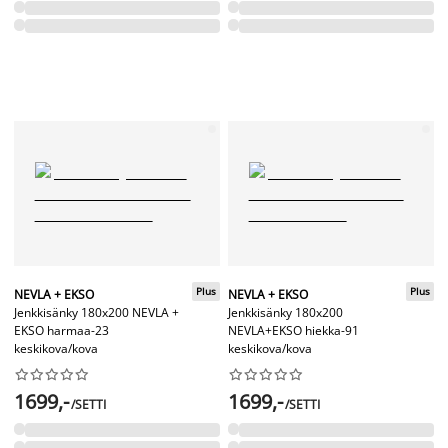
Plus
Plus
NEVLA + EKSO
NEVLA + EKSO
Jenkkisänky 180x200 NEVLA +
Jenkkisänky 180x200
EKSO harmaa-23
NEVLA+EKSO hiekka-91
keskikova/kova
keskikova/kova




















1699,-
1699,-
/SETTI
/SETTI