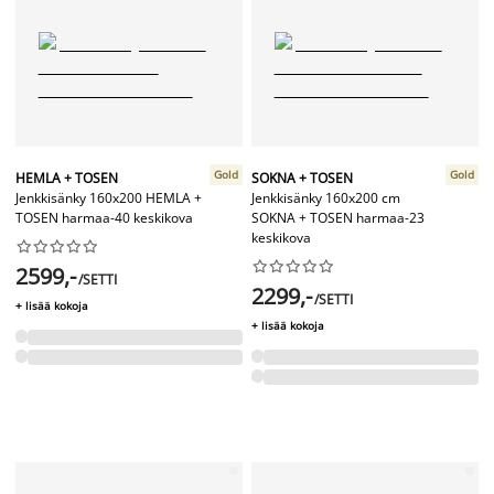
Gold
Gold
HEMLA + TOSEN
SOKNA + TOSEN
Jenkkisänky 160x200 HEMLA +
Jenkkisänky 160x200 cm
TOSEN harmaa-40 keskikova
SOKNA + TOSEN harmaa-23
keskikova




















2599,-
/SETTI
2299,-
/SETTI
+ lisää kokoja
+ lisää kokoja