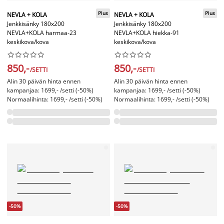
Plus
Plus
NEVLA + KOLA
NEVLA + KOLA
Jenkkisänky 180x200
Jenkkisänky 180x200
NEVLA+KOLA harmaa-23
NEVLA+KOLA hiekka-91
keskikova/kova
keskikova/kova




















850,-
850,-
/SETTI
/SETTI
Alin 30 päivän hinta ennen
Alin 30 päivän hinta ennen
kampanjaa: 1699,- /setti (-50%)
kampanjaa: 1699,- /setti (-50%)
Normaalihinta: 1699,- /setti (-50%)
Normaalihinta: 1699,- /setti (-50%)
-50%
-50%