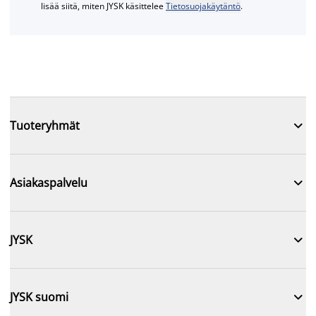
lisää siitä, miten JYSK käsittelee
Tietosuojakäytäntö
.

Tuoteryhmät

Asiakaspalvelu

JYSK

JYSK suomi