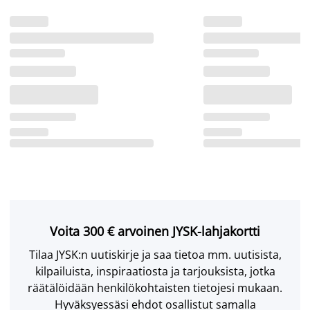
Voita 300 € arvoinen JYSK-lahjakortti
Tilaa JYSK:n uutiskirje ja saa tietoa mm. uutisista,
kilpailuista, inspiraatiosta ja tarjouksista, jotka
räätälöidään henkilökohtaisten tietojesi mukaan.
Hyväksyessäsi ehdot osallistut samalla