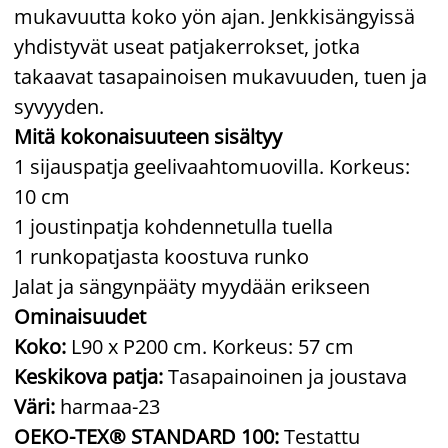
mukavuutta koko yön ajan. Jenkkisängyissä
yhdistyvät useat patjakerrokset, jotka
takaavat tasapainoisen mukavuuden, tuen ja
syvyyden.
Mitä kokonaisuuteen sisältyy
1 sijauspatja geelivaahtomuovilla. Korkeus:
10 cm
1 joustinpatja kohdennetulla tuella
1 runkopatjasta koostuva runko
Jalat ja sängynpääty myydään erikseen
Ominaisuudet
Koko:
L90 x P200 cm. Korkeus: 57 cm
Keskikova patja:
Tasapainoinen ja joustava
Väri:
harmaa-23
OEKO-TEX® STANDARD 100:
Testattu