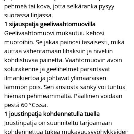
pehmeä tai kova, jotta selkäranka pysyy
suorassa linjassa.
1 sijauspatja geelivaahtomuovilla
Geelivaahtomuovi mukautuu kehosi
muotoihin. Se jakaa painosi tasaisesti, mikä
auttaa vähentämään lihaksiin ja niveliin
kohdistuvaa painetta. Vaahtomuovin avoin
solurakenne ja geelihelmet parantavat
ilmankiertoa ja johtavat ylimääräisen
lämmön pois. Sen ansiosta sänky voi tuntua
hieman pehmeämmältä. Päällinen voidaan
pestä 60 °C:ssa.
1 joustinpatja kohdennetulla tuella
Joustinpatja on suunniteltu tarjoamaan
kohdennettua tukea mukavuusvyöhykkeiden