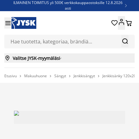
ILMAINEN TOIMITUS yli 500€ verkkokauppaostoksille 12.8.2026

asti
Parempiin uniin - Säästä jopa 60%





Sijauspatjoja - Säästä jopa 60%

Jenkkisänkyjä - Säästä jopa 60%



Valitse JYSK-myymäläsi

Etusivu
Makuuhuone
Sängyt
Jenkkisängyt
Jenkkisänky 120x20



