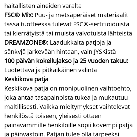
haitallisten aineiden varalta
FSC® Mix:
Puu- ja metsäperäiset materiaalit
tässä tuotteessa tulevat FSC®-sertifioiduista
tai kierrätyistä tai muista valvotuista lähteistä
DREAMZONE®:
Laadukkaita patjoja ja
sänkyjä järkevään hintaan, vain JYSKistä
100 päivän kokeilujakso ja 25 vuoden takuu:
Luotettava ja pitkäikäinen valinta
Keskikova patja
Keskikova patja on monipuolinen vaihtoehto,
joka antaa tasapainoista tukea ja mukautuu
maltillisesti. Vaikka mieltymykset vaihtelevat
henkilöstä toiseen, yleisesti ottaen
painavammille henkilöille sopii kovempi patja
ja päinvastoin. Patjan tulee olla tarpeeksi