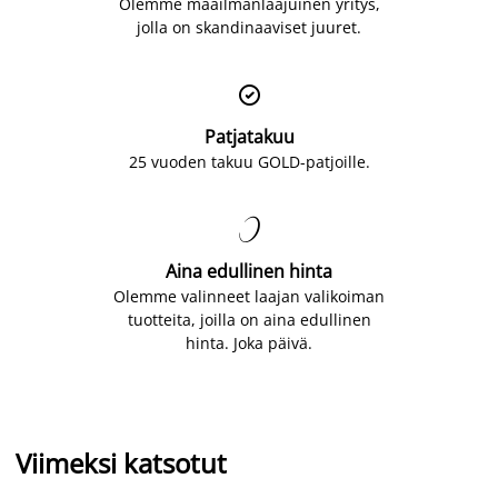
Olemme maailmanlaajuinen yritys,
jolla on skandinaaviset juuret.

Patjatakuu
25 vuoden takuu GOLD-patjoille.

Aina edullinen hinta
Olemme valinneet laajan valikoiman
tuotteita, joilla on aina edullinen
hinta. Joka päivä.
Viimeksi katsotut