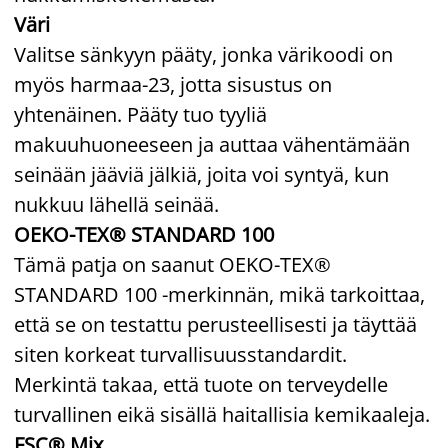
Väri
Valitse sänkyyn pääty, jonka värikoodi on
myös harmaa-23, jotta sisustus on
yhtenäinen. Pääty tuo tyyliä
makuuhuoneeseen ja auttaa vähentämään
seinään jääviä jälkiä, joita voi syntyä, kun
nukkuu lähellä seinää.
OEKO-TEX® STANDARD 100
Tämä patja on saanut OEKO-TEX®
STANDARD 100 -merkinnän, mikä tarkoittaa,
että se on testattu perusteellisesti ja täyttää
siten korkeat turvallisuusstandardit.
Merkintä takaa, että tuote on terveydelle
turvallinen eikä sisällä haitallisia kemikaaleja.
FSC® Mix