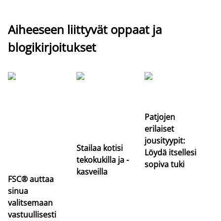
Aiheeseen liittyvät oppaat ja
blogikirjoitukset
Si
uu
va
Patjojen
erilaiset
jousityypit:
Stailaa kotisi
Löydä itsellesi
tekokukilla ja -
sopiva tuki
kasveilla
FSC® auttaa
sinua
valitsemaan
vastuullisesti