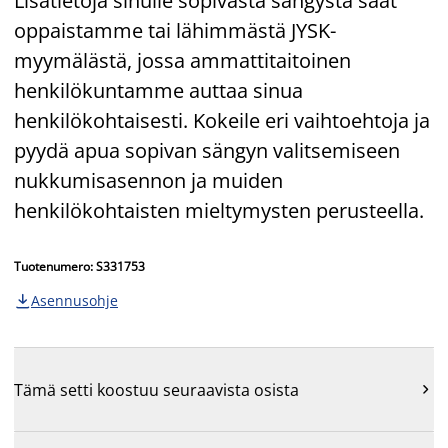
Lisätietoja sinulle sopivasta sängystä saat
oppaistamme tai lähimmästä JYSK-
myymälästä, jossa ammattitaitoinen
henkilökuntamme auttaa sinua
henkilökohtaisesti. Kokeile eri vaihtoehtoja ja
pyydä apua sopivan sängyn valitsemiseen
nukkumisasennon ja muiden
henkilökohtaisten mieltymysten perusteella.
Tuotenumero: S331753
Asennusohje

Tämä setti koostuu seuraavista osista
