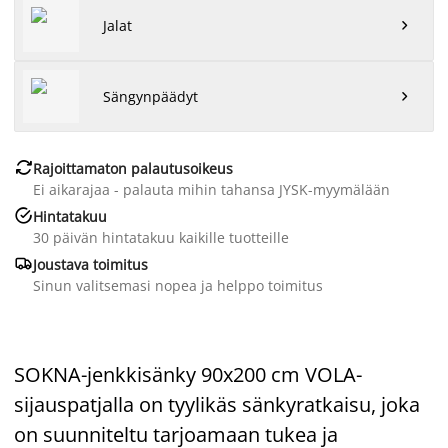
Jalat

Sängynpäädyt


Rajoittamaton palautusoikeus
Ei aikarajaa - palauta mihin tahansa JYSK-myymälään

Hintatakuu
30 päivän hintatakuu kaikille tuotteille

Joustava toimitus
Sinun valitsemasi nopea ja helppo toimitus
SOKNA-jenkkisänky 90x200 cm VOLA-
sijauspatjalla on tyylikäs sänkyratkaisu, joka
on suunniteltu tarjoamaan tukea ja