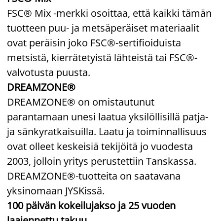
FSC® Mix -merkki osoittaa, että kaikki tämän
tuotteen puu- ja metsäperäiset materiaalit
ovat peräisin joko FSC®-sertifioiduista
metsistä, kierrätetyistä lähteistä tai FSC®-
valvotusta puusta.
DREAMZONE®
DREAMZONE® on omistautunut
parantamaan unesi laatua yksilöllisillä patja-
ja sänkyratkaisuilla. Laatu ja toiminnallisuus
ovat olleet keskeisiä tekijöitä jo vuodesta
2003, jolloin yritys perustettiin Tanskassa.
DREAMZONE®-tuotteita on saatavana
yksinomaan JYSKissä.
100 päivän kokeilujakso ja 25 vuoden
laajennettu takuu