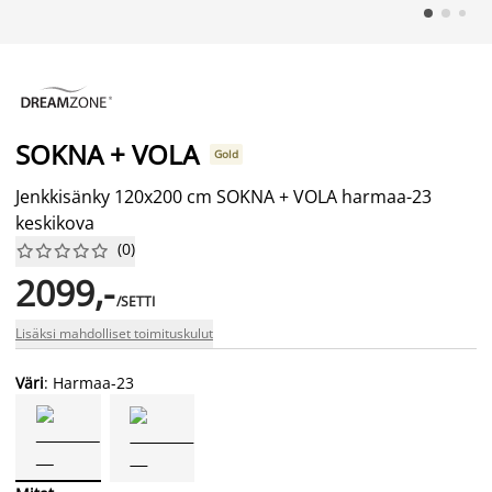
SOKNA + VOLA
Gold
Jenkkisänky 120x200 cm SOKNA + VOLA harmaa-23
keskikova
(
0
)










2099,-
/SETTI
Lisäksi mahdolliset toimituskulut
Väri
: Harmaa-23