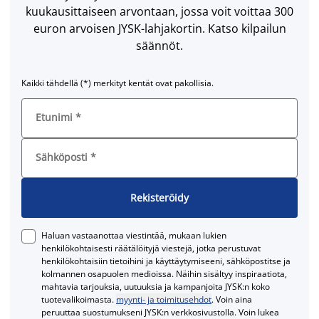
kuukausittaiseen arvontaan, jossa voit voittaa 300
euron arvoisen JYSK-lahjakortin. Katso kilpailun
säännöt.
Kaikki tähdellä (*) merkityt kentät ovat pakollisia.
Etunimi
*
Sähköposti
*
Rekisteröidy
Haluan vastaanottaa viestintää, mukaan lukien
henkilökohtaisesti räätälöityjä viestejä, jotka perustuvat
henkilökohtaisiin tietoihini ja käyttäytymiseeni, sähköpostitse ja
kolmannen osapuolen medioissa. Näihin sisältyy inspiraatiota,
mahtavia tarjouksia, uutuuksia ja kampanjoita JYSK:n koko
tuotevalikoimasta.
myynti- ja toimitusehdot
. Voin aina
peruuttaa suostumukseni JYSK:n verkkosivustolla. Voin lukea