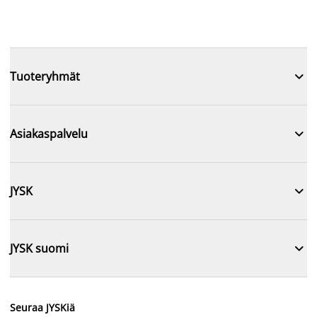

Tuoteryhmät

Asiakaspalvelu

JYSK

JYSK suomi
Seuraa JYSKiä