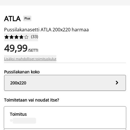
ATLA
Plus
Pussilakanasetti ATLA 200x220 harmaa
(
33
)










49,99
/SETTI
Lisäksi mahdolliset toimituskulut
Pussilakanan koko

200x220
Toimitetaan vai noudat itse?
Toimitus