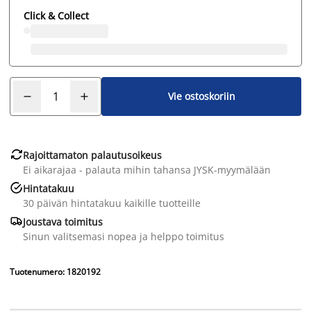
Click & Collect
Vie ostoskoriin

Rajoittamaton palautusoikeus
Ei aikarajaa - palauta mihin tahansa JYSK-myymälään

Hintatakuu
30 päivän hintatakuu kaikille tuotteille

Joustava toimitus
Sinun valitsemasi nopea ja helppo toimitus
Tuotenumero: 1820192