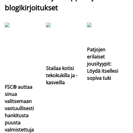
blogikirjoitukset
Si
uu
va
Patjojen
erilaiset
jousityypit:
Stailaa kotisi
Löydä itsellesi
tekokukilla ja -
sopiva tuki
kasveilla
FSC® auttaa
sinua
valitsemaan
vastuullisesti
hankitusta
puusta
valmistettuja