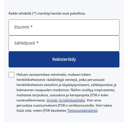
Kaikki tähdellä (*) merkityt kentät ovat pakollisia.
Etunimi
*
Sähköposti
*
Rekisteröidy
Haluan vastaanottaa viestintää, mukaan lukien
henkilökohtaisesti räätälöityjä viestejä, jotka perustuvat
henkilökohtaisiin tietoihini ja käyttäytymiseeni, sähköpostitse ja
kolmannen osapuolen medioissa. Näihin sisältyy inspiraatiota,
mahtavia tarjouksia, uutuuksia ja kampanjoita JYSK:n koko
tuotevalikoimasta.
myynti- ja toimitusehdot
. Voin aina
peruuttaa suostumukseni JYSK:n verkkosivustolla. Voin lukea
lisää siitä, miten JYSK käsittelee
Tietosuojakäytäntö
.