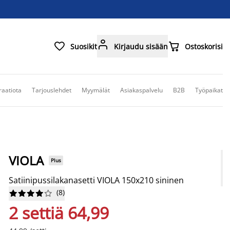



Suosikit
Kirjaudu sisään
Ostoskorisi
raatiota
Tarjouslehdet
Myymälät
Asiakaspalvelu
B2B
Työpaikat
VIOLA
Plus
Satiinipussilakanasetti VIOLA 150x210 sininen
(
8
)










2 settiä 64,99