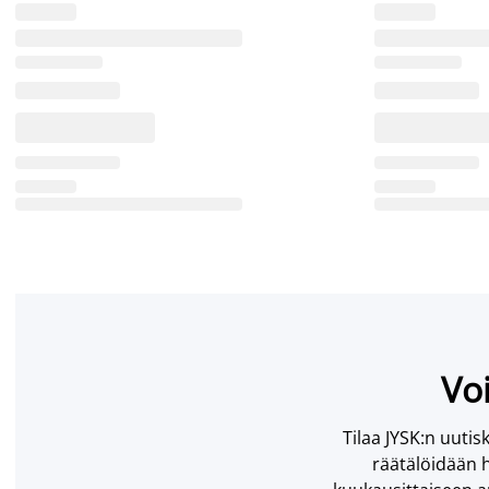
Voi
Tilaa JYSK:n uutisk
räätälöidään h