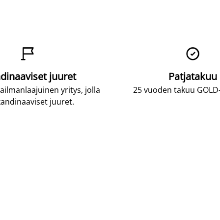


dinaaviset juuret
Patjatakuu
lmanlaajuinen yritys, jolla
25 vuoden takuu GOLD-p
andinaaviset juuret.