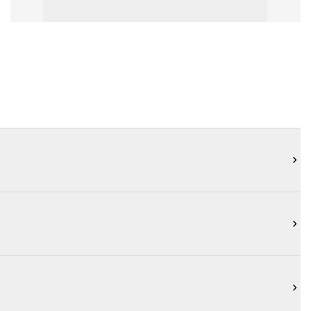


