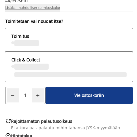
44,99 /setti
Lisäksi mahdolliset toimituskulut
Toimitetaan vai noudat itse?
Toimitus
Click & Collect
Vie ostoskoriin

Rajoittamaton palautusoikeus
Ei aikarajaa - palauta mihin tahansa JYSK-myymälään

Hintatakuu