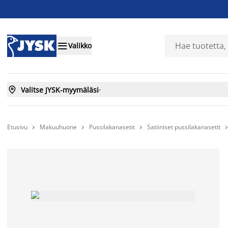

Valikko

Valitse JYSK-myymäläsi

Etusivu
Makuuhuone
Pussilakanasetit
Satiiniset pussilakanasetit


