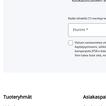
kuukausittaiseen ar
Kaikki tähdellä (*) merkityt k
Etunimi
*
Haluan vastaanottaa vies
käyttäytymiseeni, sähkö
kampanjoita JYSK:n kok
Voin lukea lisää siitä, m
Tuoteryhmät
Asiakaspa