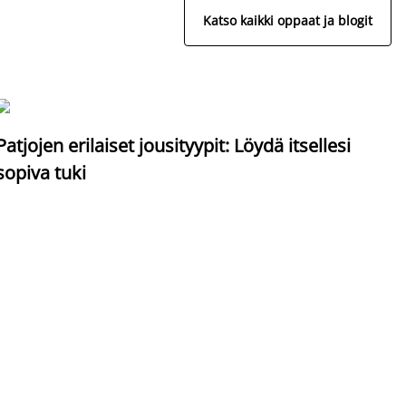
Katso kaikki oppaat ja blogit
S
Patjojen erilaiset jousityypit: Löydä itsellesi
sopiva tuki