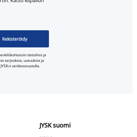
tin. Katso kilpailun
Rekisteröidy
nkilökohtaisiin tietoihini ja
a tarjouksia, uutuuksia ja
JYSK:n verkkosivustolla.
JYSK suomi