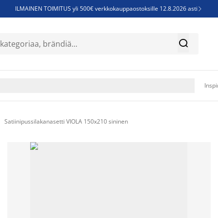
ILMAINEN TOIMITUS yli 500€ verkkokauppaostoksille 12.8.2026 asti

Parempiin uniin - Säästä jopa 60%


Sijauspatjoja - Säästä jopa 60%

Jenkkisänkyjä - Säästä jopa 60%

Inspi
Satiinipussilakanasetti VIOLA 150x210 sininen
