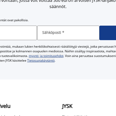
vontaan, jossa voit voittaa 300 euron arvoisen JYSK-lahjakor
säännöt.
entät ovat pakollisia.
Sähköposti
*
tintää, mukaan lukien henkilökohtaisesti räätälöityjä viestejä, jotka perustuvat he
postitse ja kolmannen osapuolen medioissa. Näihin sisältyy inspiraatiota, mahtavi
o tuotevalikoimasta.
myynti- ja toimitusehdot
. Voin aina peruuttaa suostumukseni 
iten JYSK käsittelee
Tietosuojakäytäntö
.
lvelu
JYSK