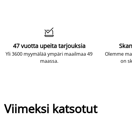

47 vuotta upeita tarjouksia
Skan
Yli 3600 myymälää ympäri maailmaa 49
Olemme maai
maassa.
on sk
Viimeksi katsotut