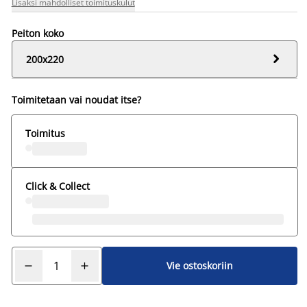
Lisäksi mahdolliset toimituskulut
Peiton koko

200x220
Toimitetaan vai noudat itse?
Toimitus
Click & Collect
Vie ostoskoriin