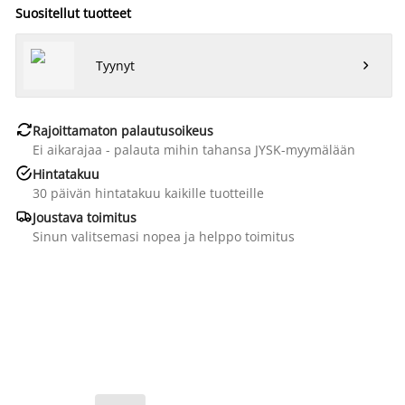
Suositellut tuotteet
Tyynyt


Rajoittamaton palautusoikeus
Ei aikarajaa - palauta mihin tahansa JYSK-myymälään

Hintatakuu
30 päivän hintatakuu kaikille tuotteille

Joustava toimitus
Sinun valitsemasi nopea ja helppo toimitus