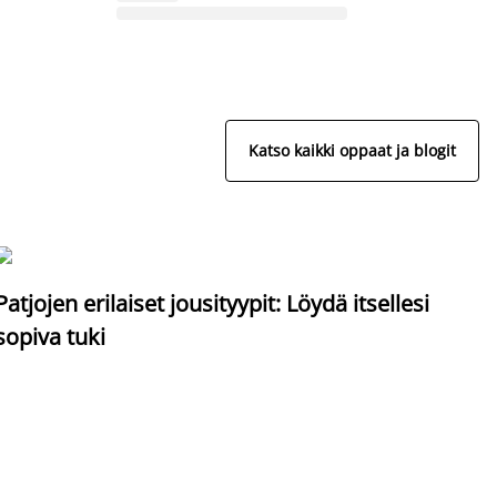
Katso kaikki oppaat ja blogit
S
Patjojen erilaiset jousityypit: Löydä itsellesi
sopiva tuki