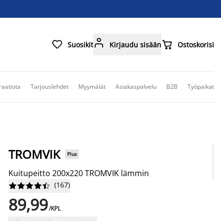



Suosikit
Kirjaudu sisään
Ostoskorisi
raatiota
Tarjouslehdet
Myymälät
Asiakaspalvelu
B2B
Työpaikat
TROMVIK
Plus
Kuitupeitto 200x220 TROMVIK lämmin
(
167
)










89,99
/KPL