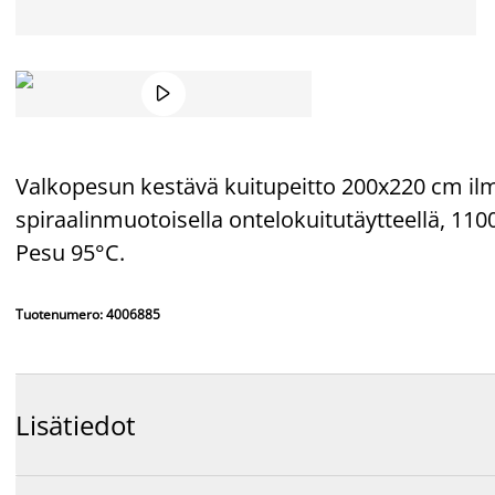

Valkopesun kestävä kuitupeitto 200x220 cm ilmav
spiraalinmuotoisella ontelokuitutäytteellä, 1100
Pesu 95°C.
Tuotenumero: 4006885
Lisätiedot