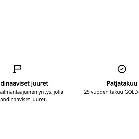


dinaaviset juuret
Patjatakuu
lmanlaajuinen yritys, jolla
25 vuoden takuu GOLD-p
andinaaviset juuret.