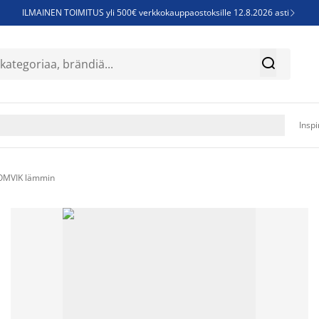
ILMAINEN TOIMITUS yli 500€ verkkokauppaostoksille 12.8.2026 asti

Parempiin uniin - Säästä jopa 60%


Sijauspatjoja - Säästä jopa 60%

Jenkkisänkyjä - Säästä jopa 60%

Inspi
ROMVIK lämmin