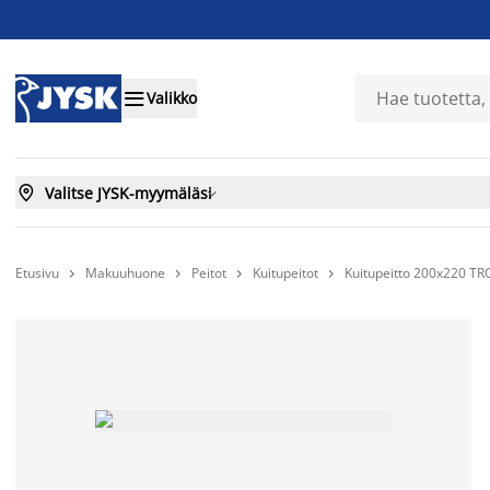

Valikko

Valitse JYSK-myymäläsi

Etusivu
Makuuhuone
Peitot
Kuitupeitot
Kuitupeitto 200x220 T



