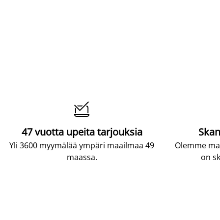

47 vuotta upeita tarjouksia
Skan
Yli 3600 myymälää ympäri maailmaa 49
Olemme maai
maassa.
on sk