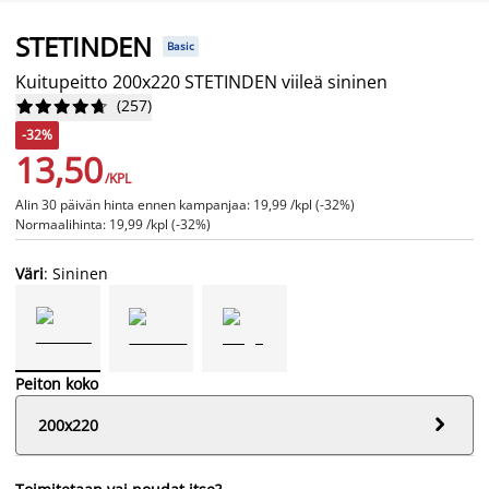
STETINDEN
Basic
Kuitupeitto 200x220 STETINDEN viileä sininen
(
257
)










-32%
13,50
/KPL
Alin 30 päivän hinta ennen kampanjaa: 19,99 /kpl (-32%)
Normaalihinta: 19,99 /kpl (-32%)
Väri
: Sininen
Peiton koko

200x220