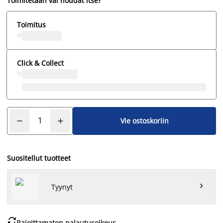
Toimitetaan vai noudat itse?
Toimitus
Click & Collect
Vie ostoskoriin
Suositellut tuotteet

Tyynyt

Rajoittamaton palautusoikeus