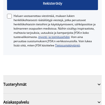
Rekisteröidy
Haluan vastaanottaa viestintää, mukaan lukien
henkilökohtaisesti räätälöityjä viestejä, jotka perustuvat
henkilökohtaisiin tietoihini ja käyttäytymiseeni, sähköpostitse ja
kolmannen osapuolen medioissa. Näihin sisältyy inspiraatiota,
mahtavia tarjouksia, uutuuksia ja kampanjoita JYSK:n koko
tuotevalikoimasta.
myynti- ja toimitusehdot
. Voin aina
peruuttaa suostumukseni JYSK:n verkkosivustolla. Voin lukea
lisää siitä, miten JYSK käsittelee
Tietosuojakäytäntö
.

Tuoteryhmät

Asiakaspalvelu