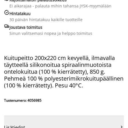
Ei aikarajaa - palauta mihin tahansa JYSK-myymälään

Hintatakuu
30 päivän hintatakuu kaikille tuotteille

Joustava toimitus
Sinun valitsemasi nopea ja helppo toimitus
Kuitupeitto 200x220 cm kevyellä, ilmavalla
täytteellä silikonoitua spiraalinmuotoista
ontelokuitua (100 % kierrätetty), 850 g.
Pehmeä 100 % polyesterimikrokuitupäällinen
(100 % kierrätetty). Pesu 40°C.
Tuotenumero: 4056985

Lisätiedot