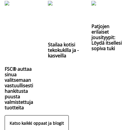
Patjojen
erilaiset
jousityypit:
Löydä itsellesi
Stailaa kotisi
sopiva tuki
tekokukilla ja -
kasveilla
FSC® auttaa
sinua
valitsemaan
vastuullisesti
hankitusta
puusta
valmistettuja
tuotteita
Katso kaikki oppaat ja blogit