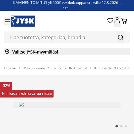
ILMAINEN TOIMITUS yli 500€ verkkokauppaostoksille 12.8.2026

asti
Parempiin uniin - Säästä jopa 60%





Sijauspatjoja - Säästä jopa 60%


Jenkkisänkyjä - Säästä jopa 60%


Valitse JYSK-myymäläsi

Etusivu
Makuuhuone
Peitot
Kuitupeitot
Kuitupeitto 200x220 STE




-32%
Niin kauan kuin tavaraa riittää