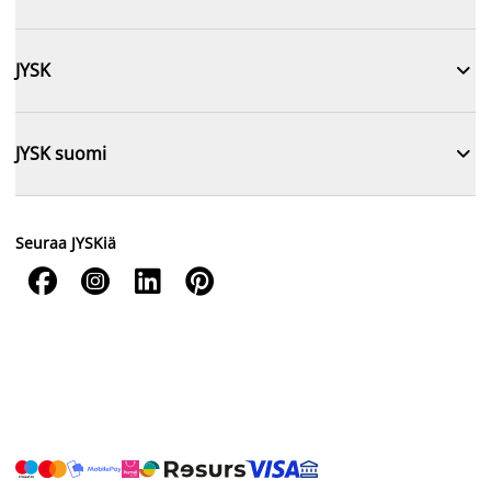

JYSK

JYSK suomi
Seuraa JYSKiä



