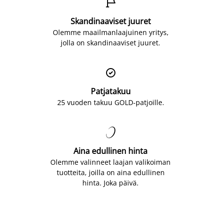

Skandinaaviset juuret
Olemme maailmanlaajuinen yritys,
jolla on skandinaaviset juuret.

Patjatakuu
25 vuoden takuu GOLD-patjoille.

Aina edullinen hinta
Olemme valinneet laajan valikoiman
tuotteita, joilla on aina edullinen
hinta. Joka päivä.