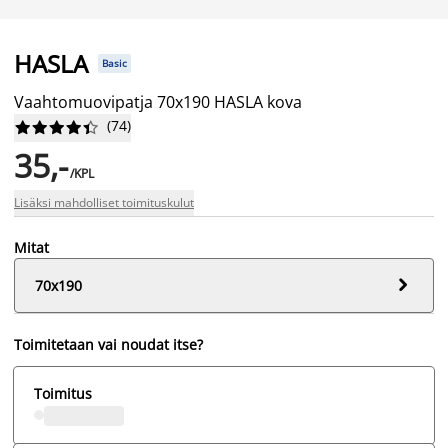
HASLA
Basic
Vaahtomuovipatja 70x190 HASLA kova
(
74
)










35,-
/KPL
Lisäksi mahdolliset toimituskulut
Mitat

70x190
Toimitetaan vai noudat itse?
Toimitus