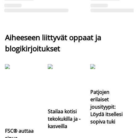
Aiheeseen liittyvät oppaat ja
blogikirjoitukset
Si
uu
va
Patjojen
erilaiset
jousityypit:
Stailaa kotisi
Löydä itsellesi
tekokukilla ja -
sopiva tuki
kasveilla
FSC® auttaa