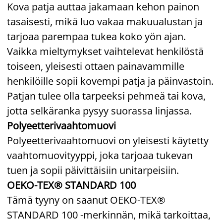
Kova patja auttaa jakamaan kehon painon
tasaisesti, mikä luo vakaa makuualustan ja
tarjoaa parempaa tukea koko yön ajan.
Vaikka mieltymykset vaihtelevat henkilöstä
toiseen, yleisesti ottaen painavammille
henkilöille sopii kovempi patja ja päinvastoin.
Patjan tulee olla tarpeeksi pehmeä tai kova,
jotta selkäranka pysyy suorassa linjassa.
Polyeetterivaahtomuovi
Polyeetterivaahtomuovi on yleisesti käytetty
vaahtomuovityyppi, joka tarjoaa tukevan
tuen ja sopii päivittäisiin unitarpeisiin.
OEKO-TEX® STANDARD 100
Tämä tyyny on saanut OEKO-TEX®
STANDARD 100 -merkinnän, mikä tarkoittaa,