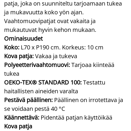
patja, joka on suunniteltu tarjoamaan tukea
ja mukavuutta koko yön ajan.
Vaahtomuovipatjat ovat vakaita ja
mukautuvat hyvin kehon mukaan.
Ominaisuudet
Koko:
L70 x P190 cm. Korkeus: 10 cm
Kova patja:
Vakaa ja tukeva
Polyeetterivaahtomuovi:
Tarjoaa kiinteää
tukea
OEKO-TEX® STANDARD 100:
Testattu
haitallisten aineiden varalta
Pestävä päällinen:
Päällinen on irrotettava ja
se voidaan pestä 40 °C
Käännettävä:
Pidentää patjan käyttöikää
Kova patja