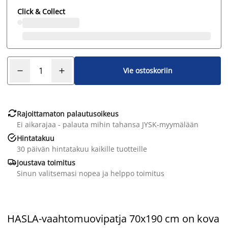
Click & Collect
Vie ostoskoriin

Rajoittamaton palautusoikeus
Ei aikarajaa - palauta mihin tahansa JYSK-myymälään

Hintatakuu
30 päivän hintatakuu kaikille tuotteille

Joustava toimitus
Sinun valitsemasi nopea ja helppo toimitus
HASLA-vaahtomuovipatja 70x190 cm on kova