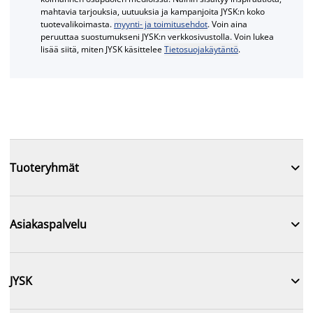
mahtavia tarjouksia, uutuuksia ja kampanjoita JYSK:n koko
tuotevalikoimasta.
myynti- ja toimitusehdot
. Voin aina
peruuttaa suostumukseni JYSK:n verkkosivustolla. Voin lukea
lisää siitä, miten JYSK käsittelee
Tietosuojakäytäntö
.

Tuoteryhmät

Asiakaspalvelu

JYSK