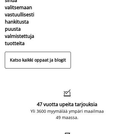
sinua
valitsemaan
vastuullisesti
hankitusta
puusta
valmistettuja
tuotteita
Katso kaikki oppaat ja blogit

47 vuotta upeita tarjouksia
Yli 3600 myymälää ympäri maailmaa
49 maassa.