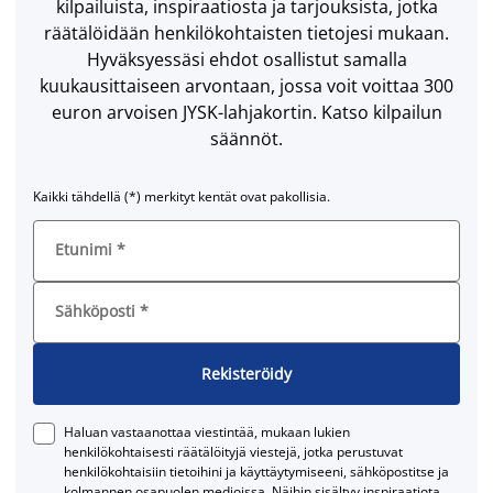
kilpailuista, inspiraatiosta ja tarjouksista, jotka
räätälöidään henkilökohtaisten tietojesi mukaan.
Hyväksyessäsi ehdot osallistut samalla
kuukausittaiseen arvontaan, jossa voit voittaa 300
euron arvoisen JYSK-lahjakortin. Katso kilpailun
säännöt.
Kaikki tähdellä (*) merkityt kentät ovat pakollisia.
Etunimi
*
Sähköposti
*
Rekisteröidy
Haluan vastaanottaa viestintää, mukaan lukien
henkilökohtaisesti räätälöityjä viestejä, jotka perustuvat
henkilökohtaisiin tietoihini ja käyttäytymiseeni, sähköpostitse ja
kolmannen osapuolen medioissa. Näihin sisältyy inspiraatiota,