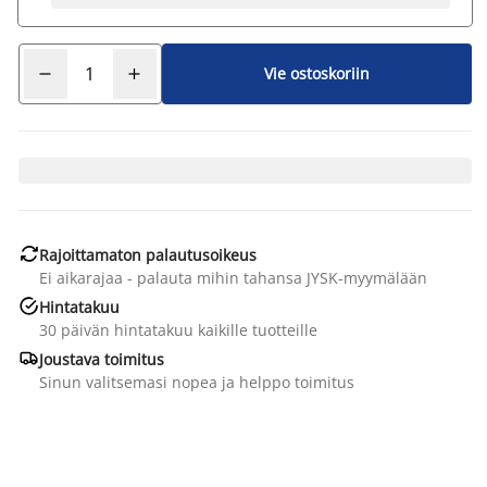
Vie ostoskoriin

Rajoittamaton palautusoikeus
Ei aikarajaa - palauta mihin tahansa JYSK-myymälään

Hintatakuu
30 päivän hintatakuu kaikille tuotteille

Joustava toimitus
Sinun valitsemasi nopea ja helppo toimitus