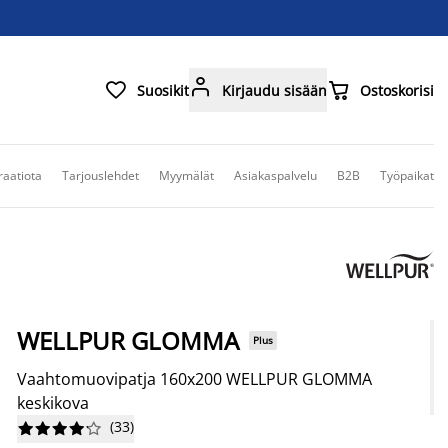



Suosikit
Kirjaudu sisään
Ostoskorisi
raatiota
Tarjouslehdet
Myymälät
Asiakaspalvelu
B2B
Työpaikat
WELLPUR GLOMMA
Plus
Vaahtomuovipatja 160x200 WELLPUR GLOMMA
keskikova
(
33
)









