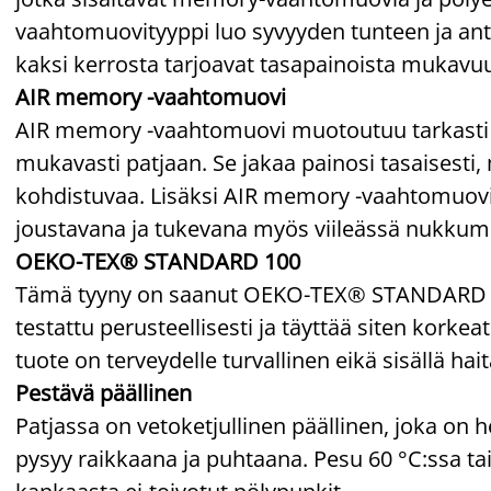
vaahtomuovityyppi luo syvyyden tunteen ja ant
kaksi kerrosta tarjoavat tasapainoista mukavuu
AIR memory -vaahtomuovi
AIR memory -vaahtomuovi muotoutuu tarkasti
mukavasti patjaan. Se jakaa painosi tasaisesti,
kohdistuvaa. Lisäksi AIR memory -vaahtomuovi 
joustavana ja tukevana myös viileässä nukkum
OEKO-TEX® STANDARD 100
Tämä tyyny on saanut OEKO-TEX® STANDARD 100
testattu perusteellisesti ja täyttää siten korkea
tuote on terveydelle turvallinen eikä sisällä hait
Pestävä päällinen
Patjassa on vetoketjullinen päällinen, joka on h
pysyy raikkaana ja puhtaana. Pesu 60 °C:ssa t