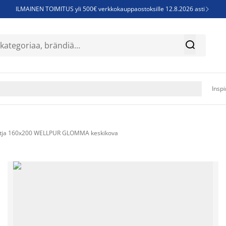
ILMAINEN TOIMITUS yli 500€ verkkokauppaostoksille 12.8.2026 asti

Parempiin uniin - Säästä jopa 60%


Sijauspatjoja - Säästä jopa 60%

Jenkkisänkyjä - Säästä jopa 60%

Inspi
tja 160x200 WELLPUR GLOMMA keskikova