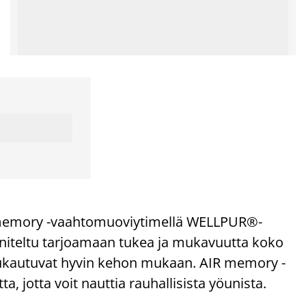
emory -vaahtomuoviytimellä WELLPUR®-
nniteltu tarjoamaan tukea ja mukavuutta koko
mukautuvat hyvin kehon mukaan. AIR memory -
 jotta voit nauttia rauhallisista yöunista.