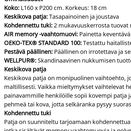
Koko:
L160 x P200 cm. Korkeus: 18 cm
Keskikova patja:
Tasapainoinen ja joustava
Kohdennettu tuki:
2 mukavuuskerrosta tuovat 
AIR memory -vaahtomuovi:
Painetta keventävä 
OEKO-TEX® STANDARD 100:
Testattu haitallis
Pestävä päällinen:
Päällinen on irrotettava ja s
WELLPUR®:
Skandinaavinen nukkumisen tuottei
Keskikova patja
Keskikova patja on monipuolinen vaihtoehto, j
maltillisesti. Vaikka mieltymykset vaihtelevat he
painavammille henkilöille sopii kovempi patja ja
pehmeä tai kova, jotta selkäranka pysyy suoras
Kohdennettu tuki
Patja on suunniteltu tarjoamaan kohdennettua
jotka sisältävät memory-vaahtomuovia ja poly