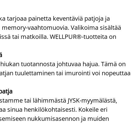
tarjoaa painetta keventäviä patjoja ja
a memory-vaahtomuovia. Valikoima sisältää
töissä tai matkoilla. WELLPUR®-tuotteita on
ä
 hiukan tuotannosta johtuvaa hajua. Tämä on
atjan tuulettaminen tai imurointi voi nopeuttaa
patja
paistamme tai lähimmästä JYSK-myymälästä,
 sinua henkilökohtaisesti. Kokeile eri
litsemiseen nukkumisasennon ja muiden