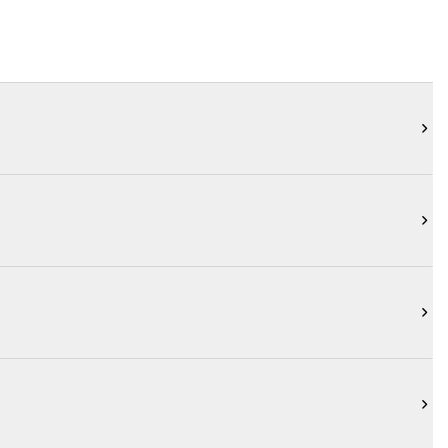



