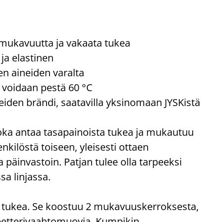
mukavuutta ja vakaata tukea
ja elastinen
ten aineiden varalta
e voidaan pestä 60 °C
den brändi, saatavilla yksinomaan JYSKistä
oka antaa tasapainoista tukea ja mukautuu
nkilöstä toiseen, yleisesti ottaen
 päinvastoin. Patjan tulee olla tarpeeksi
sa linjassa.
 tukea. Se koostuu 2 mukavuuskerroksesta,
eetterivaahtomuovia. Kumpikin