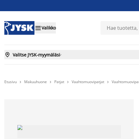

Valikko

Valitse JYSK-myymäläsi

Etusivu
Makuuhuone
Patjat
Vaahtomuovipatjat
Vaahtomuovipa



