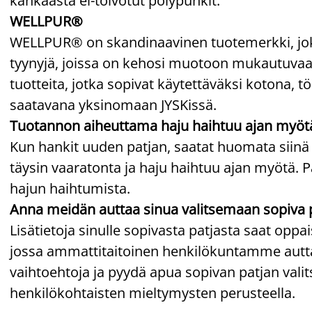
kankaasta ei-toivotut pölypunkit.
WELLPUR®
WELLPUR® on skandinaavinen tuotemerkki, joka 
tyynyjä, joissa on kehosi muotoon mukautuva
tuotteita, jotka sopivat käytettäväksi kotona, 
saatavana yksinomaan JYSKissä.
Tuotannon aiheuttama haju haihtuu ajan myöt
Kun hankit uuden patjan, saatat huomata siinä
täysin vaaratonta ja haju haihtuu ajan myötä. P
hajun haihtumista.
Anna meidän auttaa sinua valitsemaan sopiva 
Lisätietoja sinulle sopivasta patjasta saat op
jossa ammattitaitoinen henkilökuntamme auttaa
vaihtoehtoja ja pyydä apua sopivan patjan va
henkilökohtaisten mieltymysten perusteella.