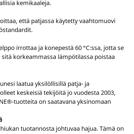
allisia kemikaaleja.
oittaa, että patjassa käytetty vaahtomuovi
töstandardit.
elppo irrottaa ja konepestä 60 °C:ssa, jotta se
ai sitä korkeammassa lämpötilassa poistaa
 laatua yksilöllisillä patja- ja
olleet keskeisiä tekijöitä jo vuodesta 2003,
ZONE®-tuotteita on saatavana yksinomaan
ä
 hiukan tuotannosta johtuvaa hajua. Tämä on