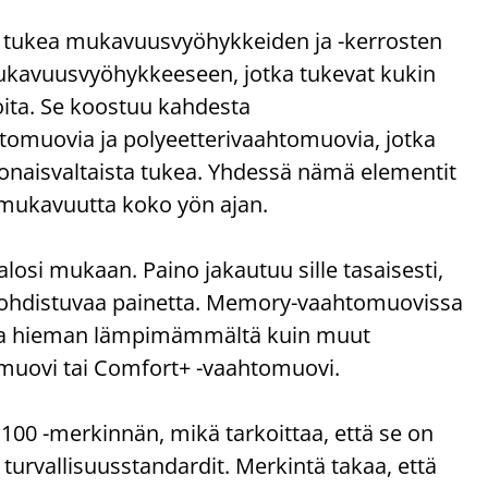
a tukea mukavuusvyöhykkeiden ja -kerrosten
mukavuusvyöhykkeeseen, jotka tukevat kukin
oita. Se koostuu kahdesta
omuovia ja polyeetterivaahtomuovia, jotka
naisvaltaista tukea. Yhdessä nämä elementit
 mukavuutta koko yön ajan.
si mukaan. Paino jakautuu sille tasaisesti,
n kohdistuvaa painetta. Memory-vaahtomuovissa
ntua hieman lämpimämmältä kuin muut
muovi tai Comfort+ -vaahtomuovi.
 -merkinnän, mikä tarkoittaa, että se on
t turvallisuusstandardit. Merkintä takaa, että