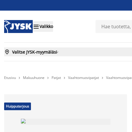

Valikko

Valitse JYSK-myymäläsi

Etusivu
Makuuhuone
Patjat
Vaahtomuovipatjat
Vaahtomuovipa




Huipputarjous