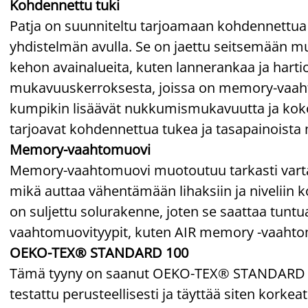
Kohdennettu tuki
Patja on suunniteltu tarjoamaan kohdennettu
yhdistelmän avulla. Se on jaettu seitsemään 
kehon avainalueita, kuten lannerankaa ja harti
mukavuuskerroksesta, joissa on memory-vaaht
kumpikin lisäävät nukkumismukavuutta ja koko
tarjoavat kohdennettua tukea ja tasapainoista
Memory-vaahtomuovi
Memory-vaahtomuovi muotoutuu tarkasti vartalo
mikä auttaa vähentämään lihaksiin ja nivelii
on suljettu solurakenne, joten se saattaa tu
vaahtomuovityypit, kuten AIR memory -vaahto
OEKO-TEX® STANDARD 100
Tämä tyyny on saanut OEKO-TEX® STANDARD 100
testattu perusteellisesti ja täyttää siten korkea