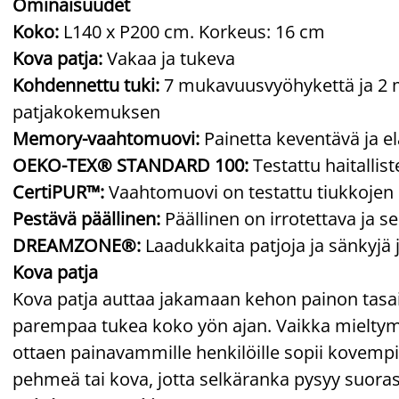
Ominaisuudet
Koko:
L140 x P200 cm. Korkeus: 16 cm
Kova patja:
Vakaa ja tukeva
Kohdennettu tuki:
7 mukavuusvyöhykettä ja 2 m
patjakokemuksen
Memory-vaahtomuovi:
Painetta keventävä ja e
OEKO-TEX® STANDARD 100:
Testattu haitallis
CertiPUR™:
Vaahtomuovi on testattu tiukkojen
Pestävä päällinen:
Päällinen on irrotettava ja s
DREAMZONE®:
Laadukkaita patjoja ja sänkyjä 
Kova patja
Kova patja auttaa jakamaan kehon painon tasai
parempaa tukea koko yön ajan. Vaikka mieltymyk
ottaen painavammille henkilöille sopii kovempi p
pehmeä tai kova, jotta selkäranka pysyy suoras