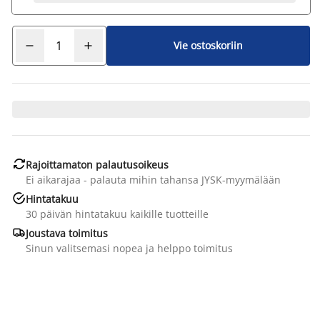
Vie ostoskoriin

Rajoittamaton palautusoikeus
Ei aikarajaa - palauta mihin tahansa JYSK-myymälään

Hintatakuu
30 päivän hintatakuu kaikille tuotteille

Joustava toimitus
Sinun valitsemasi nopea ja helppo toimitus