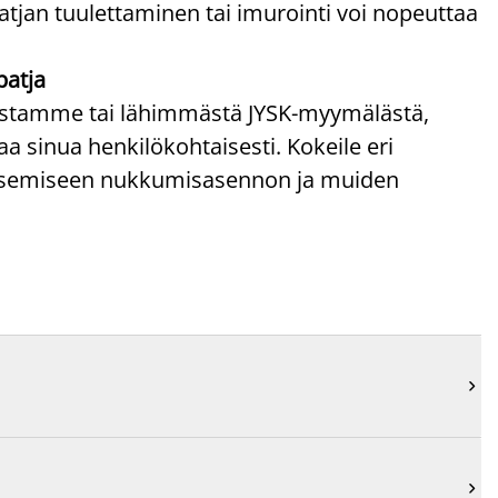
atjan tuulettaminen tai imurointi voi nopeuttaa
patja
paistamme tai lähimmästä JYSK-myymälästä,
 sinua henkilökohtaisesti. Kokeile eri
litsemiseen nukkumisasennon ja muiden

