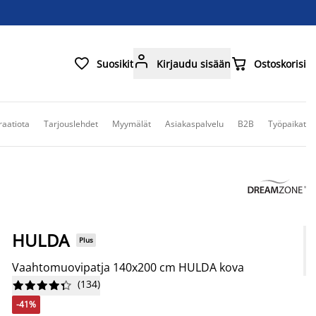



Suosikit
Kirjaudu sisään
Ostoskorisi
raatiota
Tarjouslehdet
Myymälät
Asiakaspalvelu
B2B
Työpaikat
HULDA
Plus
Vaahtomuovipatja 140x200 cm HULDA kova
(
134
)










-41%