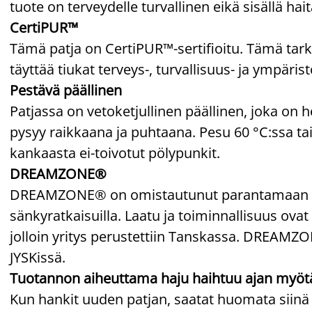
tuote on terveydelle turvallinen eikä sisällä hait
CertiPUR™
Tämä patja on CertiPUR™-sertifioitu. Tämä tark
täyttää tiukat terveys-, turvallisuus- ja ympäris
Pestävä päällinen
Patjassa on vetoketjullinen päällinen, joka on h
pysyy raikkaana ja puhtaana. Pesu 60 °C:ssa t
kankaasta ei-toivotut pölypunkit.
DREAMZONE®
DREAMZONE® on omistautunut parantamaan unesi
sänkyratkaisuilla. Laatu ja toiminnallisuus ovat 
jolloin yritys perustettiin Tanskassa. DREAM
JYSKissä.
Tuotannon aiheuttama haju haihtuu ajan myöt
Kun hankit uuden patjan, saatat huomata siinä