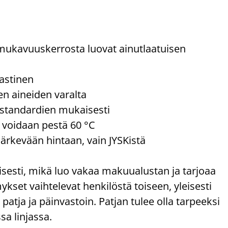
ukavuuskerrosta luovat ainutlaatuisen
lastinen
ten aineiden varalta
 standardien mukaisesti
e voidaan pestä 60 °C
järkevään hintaan, vain JYSKistä
sesti, mikä luo vakaa makuualustan ja tarjoaa
set vaihtelevat henkilöstä toiseen, yleisesti
atja ja päinvastoin. Patjan tulee olla tarpeeksi
sa linjassa.