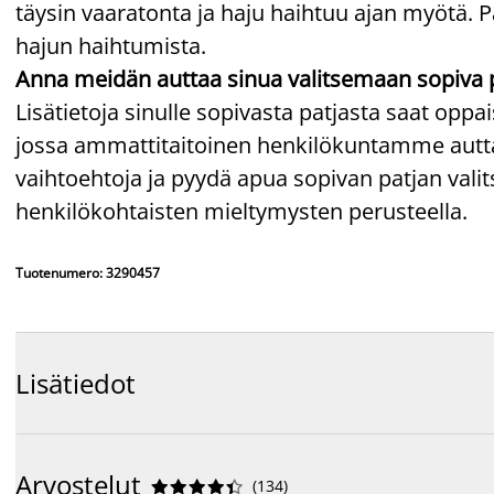
täysin vaaratonta ja haju haihtuu ajan myötä. P
hajun haihtumista.
Anna meidän auttaa sinua valitsemaan sopiva 
Lisätietoja sinulle sopivasta patjasta saat op
jossa ammattitaitoinen henkilökuntamme auttaa
vaihtoehtoja ja pyydä apua sopivan patjan va
henkilökohtaisten mieltymysten perusteella.
Tuotenumero: 3290457
Lisätiedot
Arvostelut
(
134
)









