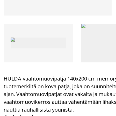
HULDA-vaahtomuovipatja 140x200 cm memor
tuotemerkiltä on kova patja, joka on suunnite
ajan. Vaahtomuovipatjat ovat vakaita ja muk
vaahtomuovikerros auttaa vähentämään lihaksiin 
nauttia rauhallisista yöunista.