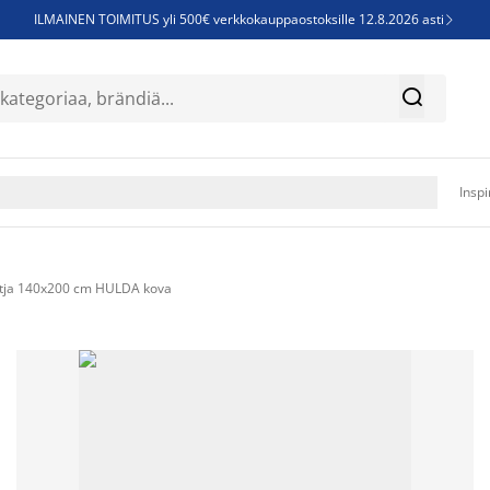
ILMAINEN TOIMITUS yli 500€ verkkokauppaostoksille 12.8.2026 asti

Parempiin uniin - Säästä jopa 60%


Sijauspatjoja - Säästä jopa 60%

Jenkkisänkyjä - Säästä jopa 60%

Inspi
tja 140x200 cm HULDA kova