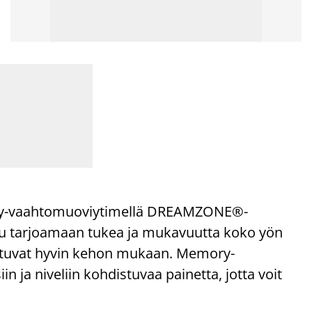
y-vaahtomuoviytimellä DREAMZONE®-
ltu tarjoamaan tukea ja mukavuutta koko yön
autuvat hyvin kehon mukaan. Memory-
ja niveliin kohdistuvaa painetta, jotta voit